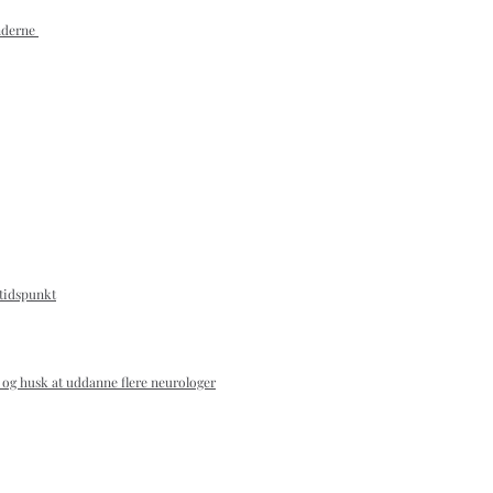
ænderne
 tidspunkt
og husk at uddanne flere neurologer