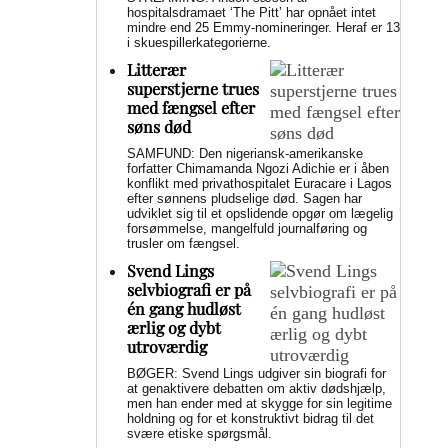
hospitalsdramaet ‘The Pitt’ har opnået intet
mindre end 25 Emmy-nomineringer. Heraf er 13
i skuespillerkategorierne.
Litterær
superstjerne trues
med fængsel efter
søns død
SAMFUND: Den nigeriansk-amerikanske
forfatter Chimamanda Ngozi Adichie er i åben
konflikt med privathospitalet Euracare i Lagos
efter sønnens pludselige død. Sagen har
udviklet sig til et opslidende opgør om lægelig
forsømmelse, mangelfuld journalføring og
trusler om fængsel.
Svend Lings
selvbiografi er på
én gang hudløst
ærlig og dybt
utroværdig
BØGER: Svend Lings udgiver sin biografi for
at genaktivere debatten om aktiv dødshjælp,
men han ender med at skygge for sin legitime
holdning og for et konstruktivt bidrag til det
svære etiske spørgsmål.