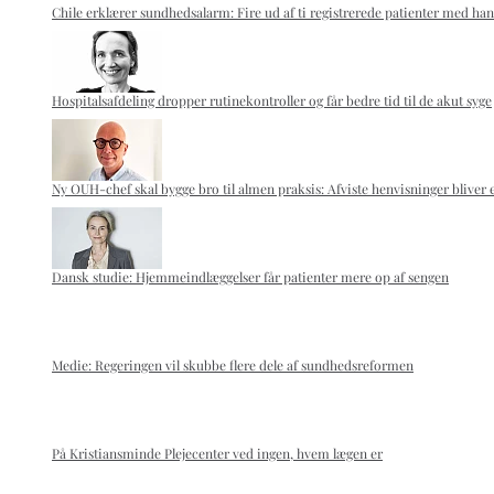
Chile erklærer sundhedsalarm: Fire ud af ti registrerede patienter med han
Hospitalsafdeling dropper rutinekontroller og får bedre tid til de akut syge
Ny OUH-chef skal bygge bro til almen praksis: Afviste henvisninger bliver 
Dansk studie: Hjemmeindlæggelser får patienter mere op af sengen
Medie: Regeringen vil skubbe flere dele af sundhedsreformen
På Kristiansminde Plejecenter ved ingen, hvem lægen er