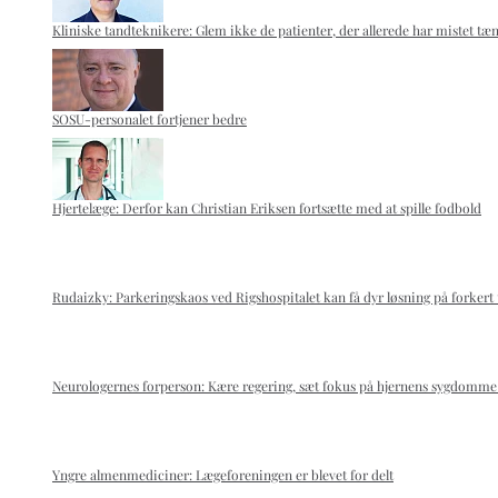
Kliniske tandteknikere: Glem ikke de patienter, der allerede har mistet t
SOSU-personalet fortjener bedre
Hjertelæge: Derfor kan Christian Eriksen fortsætte med at spille fodbold
Rudaizky: Parkeringskaos ved Rigshospitalet kan få dyr løsning på forkert
Neurologernes forperson: Kære regering, sæt fokus på hjernens sygdomme 
Yngre almenmediciner: Lægeforeningen er blevet for delt