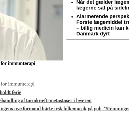
Når det gælder lægem
lægerne sat på sideli
Alarmerende perspekt
Første lægemiddel t
– billig medicin kan 
Danmark dyrt
e for immunterapi
 for immunterapi
oldt ferie
handling af tarmkræft-metastaser i leveren
ngens nye formand hørte irsk folkemusik på pub: ”Stemninge