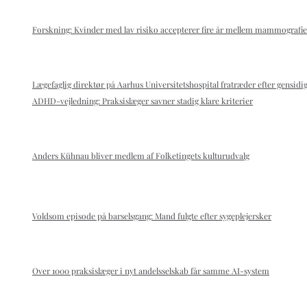
Forskning: Kvinder med lav risiko accepterer fire år mellem mammografie
Lægefaglig direktør på Aarhus Universitetshospital fratræder efter gensidig
ADHD-vejledning: Praksislæger savner stadig klare kriterier
Anders Kühnau bliver medlem af Folketingets kulturudvalg
Voldsom episode på barselsgang: Mand fulgte efter sygeplejersker
Over 1000 praksislæger i nyt andelsselskab får samme AI-system