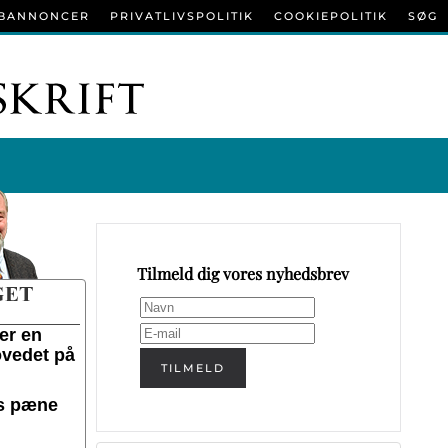
BANNONCER
PRIVATLIVSPOLITIK
COOKIEPOLITIK
SØG
Tilmeld dig vores nyhedsbrev
er en
ovedet på
TILMELD
ts pæne