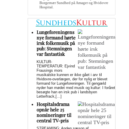
Borgernær Sundhed på Amager og Hvidovre
Hospital.
Lungeforeningens
nye formand hørte
irsk folkemusik på
pub: Stemningen
var fantastisk
KULTUR-
TEMPERATUR: Ejvind
Frausings mors
musikalske kunnen er ikke gået i arv til
Hvidovre-overlægen, der for nylig er blevet
formand for Lungeforeningen. Til gengæld
nyder han mødet med musik og kultur: I foråret
besøgte han en irsk pub i landsbyen
Letterfrack,[…]
Hospitalsdrama
opnår hele 25
nomineringer til
central TV-pris
STREAMING: Anden sæson af