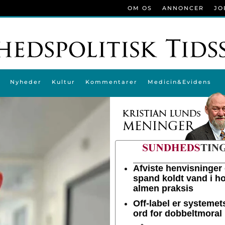
OM OS
ANNONCER
JO
Nyheder
Kultur
Kommentarer
Medicin&Evidens
Afviste henvisninger 
spand koldt vand i h
almen praksis
Off-label er systeme
ord for dobbeltmoral