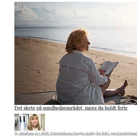
Det skete på sundhedsområdet, mens du holdt ferie
Ny database er i drift: Patientskema bruges stadig for lidt i psoriasisbehan