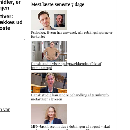
idler, er
Mest læste seneste 7 dage
njen
iver:
rækkes ud
koste
Psykolog: Hvem har ansvaret, når retningslinjerne er
forkerte?
Dansk studie viser opsigtsvækkende effekt af
immunterapi
Dansk studie kan ændre behandling af tarmkræft-
metastaser i leveren
n var
MFN-taskforce mødes i slutningen af august – skal