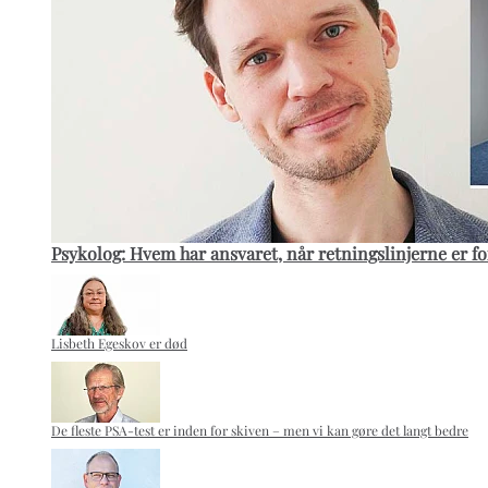
Psykolog: Hvem har ansvaret, når retningslinjerne er fo
Lisbeth Egeskov er død
De fleste PSA-test er inden for skiven – men vi kan gøre det langt bedre