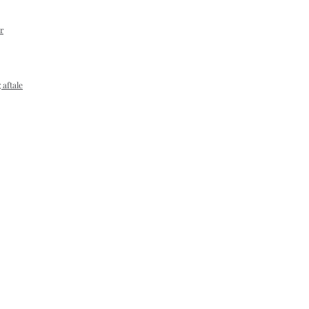
r
 aftale