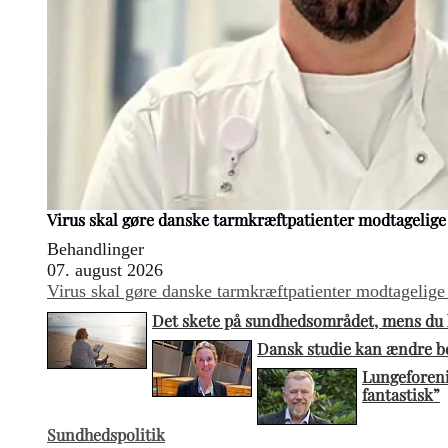
Virus skal gøre danske tarmkræftpatienter modtagelig
Behandlinger
07. august 2026
Virus skal gøre danske tarmkræftpatienter modtagelige
Det skete på sundhedsområdet, mens du h
Dansk studie kan ændre be
Lungeforeni
fantastisk”
Sundhedspolitik