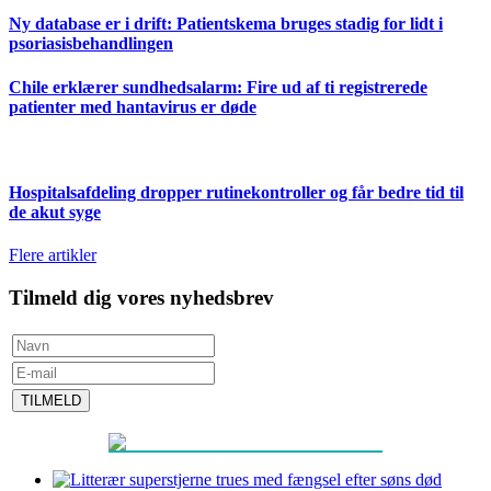
Ny database er i drift: Patientskema bruges stadig for lidt i
psoriasisbehandlingen
Chile erklærer sundhedsalarm: Fire ud af ti registrerede
patienter med hantavirus er døde
Hospitalsafdeling dropper rutinekontroller og får bedre tid til
de akut syge
Flere artikler
Tilmeld dig vores nyhedsbrev
TILMELD