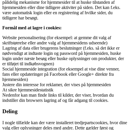
pålidelig mekanisme for hjemmesider til at huske tilstanden af
hjemmesiden eller dine tidligere aktiviter på siden. Det kan f.eks.
være automatisk login eller en registrering af hvilke sider, du
tidligere har besøgt.
Formål med at lagre i cookies:
Website personalisering (for eksempel: at gemme dit valg af
skriftstørrelse eller andre valg af hjemmesidens udseende)
Lagring af data eller brugerens beslutninger (f.eks. så det ikke er
nødvendigt at indtaste login og password på hjemmesiden, huske
login under næste besøg eller huske oplysninger om produkter, der
er tilføjet til indkøbsvognen)
Social hjemmeside integration (for eksempel at vise dine venner,
fans eller opdateringer på Facebook eller Google+ direkte fra
hjemmesiden)
Justere din interesse for reklamer, der vises på hjemmesiden
At sikre hjemmesidestatistik
Nedenfor kan man finde links til kilder, der viser, hvordan du
indstiller din browsers lagring af og får adgang til cookies.
Deling
I nogle tilfælde kan der være installeret tredjepartscookies, hvor dine
valg eller oplysninger deles med andre. Dette gælder først og