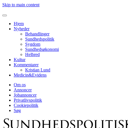
Skip to main content
Hjem
Nyheder
Behandlinger
Sundhedspolitik
Sygdom
Sundhedsøkonomi
Helbred
Kultur
Kommentarer
Kristian Lund
Medicin&Evidens
Om os
Annoncer
Jobannoncer
Privatlivspolitik
Cookiepolitik
Søg