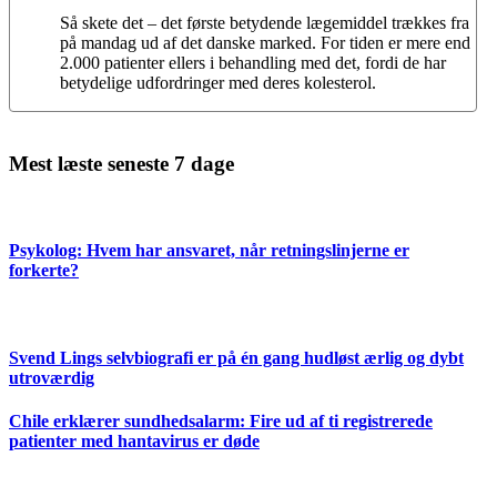
Så skete det – det første betydende lægemiddel trækkes fra
på mandag ud af det danske marked. For tiden er mere end
2.000 patienter ellers i behandling med det, fordi de har
betydelige udfordringer med deres kolesterol.
Mest læste seneste 7 dage
Psykolog: Hvem har ansvaret, når retningslinjerne er
forkerte?
Svend Lings selvbiografi er på én gang hudløst ærlig og dybt
utroværdig
Chile erklærer sundhedsalarm: Fire ud af ti registrerede
patienter med hantavirus er døde