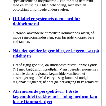
specialisterne på hospitalerne – kun for at få dem retur
med en afvisning. Uden behandling, men med en
opfordring til fornyede undersøgelser.
Off-label er systemets pæne ord for
dobbeltmoral
Off-label anvendelse af medicin kommer nok aldrig på
mode i medicinalindustrien, som får røde knopper bare
ved tanken.
Når det gælder lægemidler, er lægerne sat på
sidelinjen
Det så rigtig godt ud, da sundhedsminister Sophie Løhde
(V) med baggrund i Kræftplan V instruerede regionerne i
at samle deres regionale lægemiddelkomiteer i et
enstrenget organ. Med et trylleslag kunne vi undgå
regionale uligheder, når det gælder adgang til lægemidler.
Alarmerende perspektiver: Første
lægemiddel trækkes ud – billig medicin kan
koste Danmark dyrt