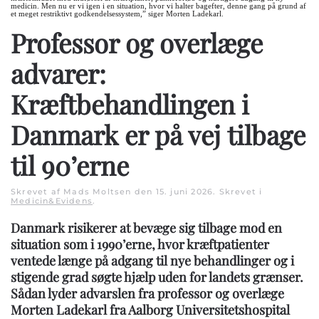
medicin. Men nu er vi igen i en situation, hvor vi halter bagefter, denne gang på grund af
et meget restriktivt godkendelsessystem,” siger Morten Ladekarl.
Professor og overlæge
advarer:
Kræftbehandlingen i
Danmark er på vej tilbage
til 90’erne
Skrevet af Mads Moltsen den
15. juni 2026
. Skrevet i
Medicin&Evidens
.
Danmark risikerer at bevæge sig tilbage mod en
situation som i 1990’erne, hvor kræftpatienter
ventede længe på adgang til nye behandlinger og i
stigende grad søgte hjælp uden for landets grænser.
Sådan lyder advarslen fra professor og overlæge
Morten Ladekarl fra Aalborg Universitetshospital