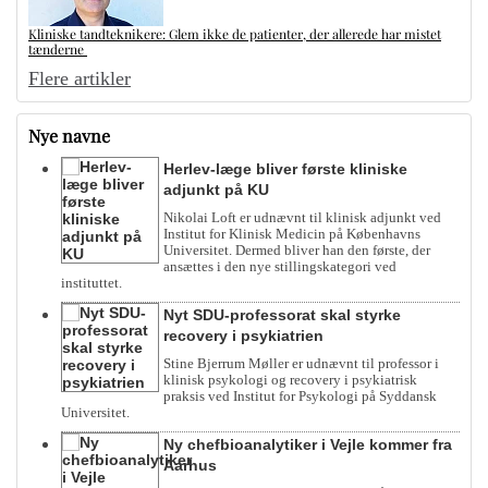
Kliniske tandteknikere: Glem ikke de patienter, der allerede har mistet
tænderne
Flere artikler
Nye navne
Herlev-læge bliver første kliniske
adjunkt på KU
Nikolai Loft er udnævnt til klinisk adjunkt ved
Institut for Klinisk Medicin på Københavns
Universitet. Dermed bliver han den første, der
ansættes i den nye stillingskategori ved
instituttet.
Nyt SDU-professorat skal styrke
recovery i psykiatrien
Stine Bjerrum Møller er udnævnt til professor i
klinisk psykologi og recovery i psykiatrisk
praksis ved Institut for Psykologi på Syddansk
Universitet.
Ny chefbioanalytiker i Vejle kommer fra
Aarhus