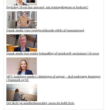
Psykolog: Hvem har ansvaret, når retningslinjerne er forkerte?
Dansk studie viser opsigtsvækkende effekt af immunterapi
Dansk studie kan ændre behandling af tarmkræft-metastaser i leveren
MFN-taskforce mødes i slutningen af august – skal undersøge løsninger
i Danmark og EU
Det skete på sundhedsområdet, mens du holdt ferie