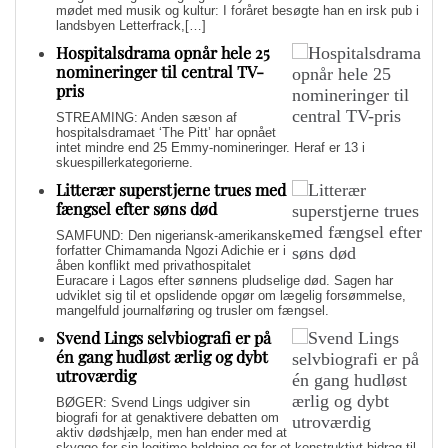
mødet med musik og kultur: I foråret besøgte han en irsk pub i
landsbyen Letterfrack,[…]
Hospitalsdrama opnår hele 25
nomineringer til central TV-
pris
STREAMING: Anden sæson af
hospitalsdramaet ‘The Pitt’ har opnået
intet mindre end 25 Emmy-nomineringer. Heraf er 13 i
skuespillerkategorierne.
Litterær superstjerne trues med
fængsel efter søns død
SAMFUND: Den nigeriansk-amerikanske
forfatter Chimamanda Ngozi Adichie er i
åben konflikt med privathospitalet
Euracare i Lagos efter sønnens pludselige død. Sagen har
udviklet sig til et opslidende opgør om lægelig forsømmelse,
mangelfuld journalføring og trusler om fængsel.
Svend Lings selvbiografi er på
én gang hudløst ærlig og dybt
utroværdig
BØGER: Svend Lings udgiver sin
biografi for at genaktivere debatten om
aktiv dødshjælp, men han ender med at
skygge for sin legitime holdning og for et konstruktivt bidrag til