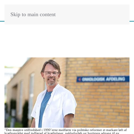
Skip to main content
”Den massive utilfredshed i 1990’erne medførte via politiske reformer et markant løft af
kræftområdet med indførsel af kræftplaner, pakkeforløb og hurtigere adgang til ny