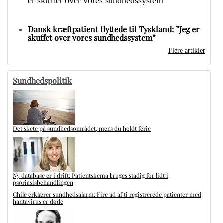
Dansk kræftpatient flyttede til Tyskland: ”Jeg er
skuffet over vores sundhedssystem”
Flere artikler
Sundhedspolitik
Det skete på sundhedsområdet, mens du holdt ferie
Ny database er i drift: Patientskema bruges stadig for lidt i
psoriasisbehandlingen
Chile erklærer sundhedsalarm: Fire ud af ti registrerede patienter med
hantavirus er døde