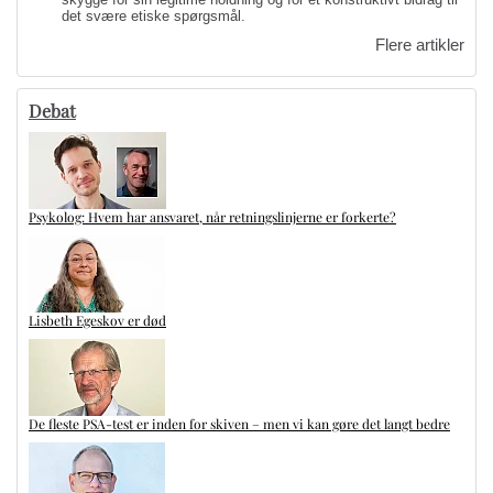
det svære etiske spørgsmål.
Flere artikler
Debat
Psykolog: Hvem har ansvaret, når retningslinjerne er forkerte?
Lisbeth Egeskov er død
De fleste PSA-test er inden for skiven – men vi kan gøre det langt bedre