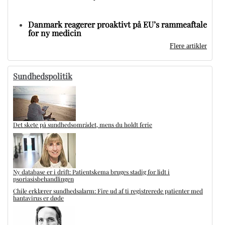
Danmark reagerer proaktivt på EU’s rammeaftale
for ny medicin
Flere artikler
Sundhedspolitik
Det skete på sundhedsområdet, mens du holdt ferie
Ny database er i drift: Patientskema bruges stadig for lidt i
psoriasisbehandlingen
Chile erklærer sundhedsalarm: Fire ud af ti registrerede patienter med
hantavirus er døde