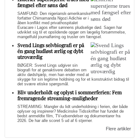
fængsel efter søns død
SAMFUND: Den nigeriansk-amerikanske
forfatter Chimamanda Ngozi Adichie er i
åben konflikt med privathospitalet
Euracare i Lagos efter sønnens pludselige død. Sagen har
udviklet sig til et opslidende opgør om lægelig forsømmelse,
mangelfuld journalføring og trusler om fængsel.
Svend Lings selvbiografi er på
én gang hudløst ærlig og dybt
utroværdig
BØGER: Svend Lings udgiver sin
biografi for at genaktivere debatten om
aktiv dødshjælp, men han ender med at
skygge for sin legitime holdning og for et konstruktivt bidrag til
det svære etiske spørgsmål.
Bliv underholdt og oplyst i sommerferien: Fem
fremragende streaming-muligheder
STREAMING: Mangler du lidt underholdning i ferien, der både
oplyser og inspirerer? Medicinske Tidsskrifter har fundet de
bedst anmeldte film, TV-udsendelser og dokumentarer fra
2026. De har alle scoret 5 ud af 6 stjerner.
Flere artikler