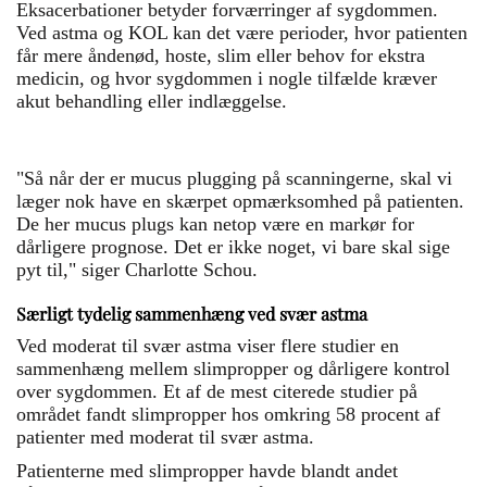
Eksacerbationer betyder forværringer af sygdommen.
Ved astma og KOL kan det være perioder, hvor patienten
får mere åndenød, hoste, slim eller behov for ekstra
medicin, og hvor sygdommen i nogle tilfælde kræver
akut behandling eller indlæggelse.
"Så når der er mucus plugging på scanningerne, skal vi
læger nok have en skærpet opmærksomhed på patienten.
De her mucus plugs kan netop være en markør for
dårligere prognose. Det er ikke noget, vi bare skal sige
pyt til," siger Charlotte Schou.
Særligt tydelig sammenhæng ved svær astma
Ved moderat til svær astma viser flere studier en
sammenhæng mellem slimpropper og dårligere kontrol
over sygdommen. Et af de mest citerede studier på
området fandt slimpropper hos omkring 58 procent af
patienter med moderat til svær astma.
Patienterne med slimpropper havde blandt andet