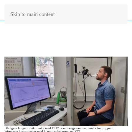
Skip to main content
Dårligere lungefunktion målt med FEV1 kan hænge sammen med slimpropper i
luftvejene hos patienter med blandt andet astma og KOL.