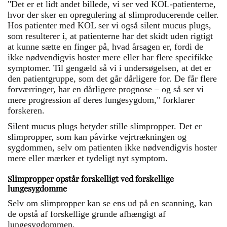
"Det er et lidt andet billede, vi ser ved KOL-patienterne,
hvor der sker en opregulering af slimproducerende celler.
Hos patienter med KOL ser vi også silent mucus plugs,
som resulterer i, at patienterne har det skidt uden rigtigt
at kunne sætte en finger på, hvad årsagen er, fordi de
ikke nødvendigvis hoster mere eller har flere specifikke
symptomer. Til gengæld så vi i undersøgelsen, at det er
den patientgruppe, som det går dårligere for. De får flere
forværringer, har en dårligere prognose – og så ser vi
mere progression af deres lungesygdom," forklarer
forskeren.
Silent mucus plugs betyder stille slimpropper. Det er
slimpropper, som kan påvirke vejrtrækningen og
sygdommen, selv om patienten ikke nødvendigvis hoster
mere eller mærker et tydeligt nyt symptom.
Slimpropper opstår forskelligt ved forskellige
lungesygdomme
Selv om slimpropper kan se ens ud på en scanning, kan
de opstå af forskellige grunde afhængigt af
lungesygdommen.