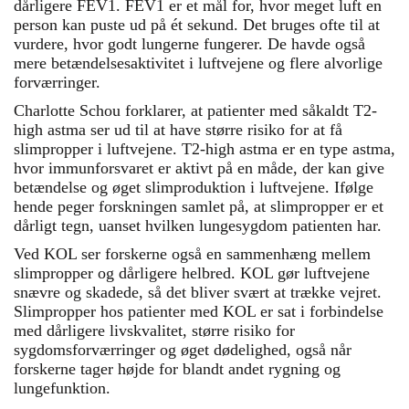
dårligere FEV1. FEV1 er et mål for, hvor meget luft en
person kan puste ud på ét sekund. Det bruges ofte til at
vurdere, hvor godt lungerne fungerer. De havde også
mere betændelsesaktivitet i luftvejene og flere alvorlige
forværringer.
Charlotte Schou forklarer, at patienter med såkaldt T2-
high astma ser ud til at have større risiko for at få
slimpropper i luftvejene. T2-high astma er en type astma,
hvor immunforsvaret er aktivt på en måde, der kan give
betændelse og øget slimproduktion i luftvejene. Ifølge
hende peger forskningen samlet på, at slimpropper er et
dårligt tegn, uanset hvilken lungesygdom patienten har.
Ved KOL ser forskerne også en sammenhæng mellem
slimpropper og dårligere helbred. KOL gør luftvejene
snævre og skadede, så det bliver svært at trække vejret.
Slimpropper hos patienter med KOL er sat i forbindelse
med dårligere livskvalitet, større risiko for
sygdomsforværringer og øget dødelighed, også når
forskerne tager højde for blandt andet rygning og
lungefunktion.