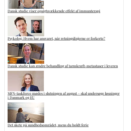
Dansk studie viser opsigtsvækkende effekt af immunterapi
Psykolog: Hvem har ansvaret, når retningslinjerne er forkerte?
Dansk studie kan ændre behandling af tarmkræft-metastaser i leveren
MFN-taskforce mødes i slutningen af august – skal undersøge løsninger
i Danmark og EU
Det skete på sundhedsområdet, mens du holdt ferie