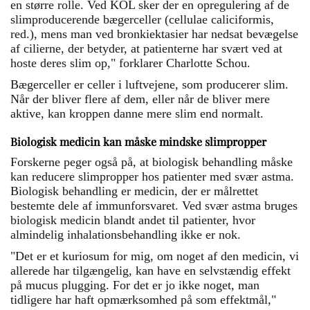
en større rolle. Ved KOL sker der en opregulering af de
slimproducerende bægerceller (cellulae caliciformis,
red.), mens man ved bronkiektasier har nedsat bevægelse
af cilierne, der betyder, at patienterne har svært ved at
hoste deres slim op," forklarer Charlotte Schou.
Bægerceller er celler i luftvejene, som producerer slim.
Når der bliver flere af dem, eller når de bliver mere
aktive, kan kroppen danne mere slim end normalt.
Biologisk medicin kan måske mindske slimpropper
Forskerne peger også på, at biologisk behandling måske
kan reducere slimpropper hos patienter med svær astma.
Biologisk behandling er medicin, der er målrettet
bestemte dele af immunforsvaret. Ved svær astma bruges
biologisk medicin blandt andet til patienter, hvor
almindelig inhalationsbehandling ikke er nok.
"Det er et kuriosum for mig, om noget af den medicin, vi
allerede har tilgængelig, kan have en selvstændig effekt
på mucus plugging. For det er jo ikke noget, man
tidligere har haft opmærksomhed på som effektmål,"