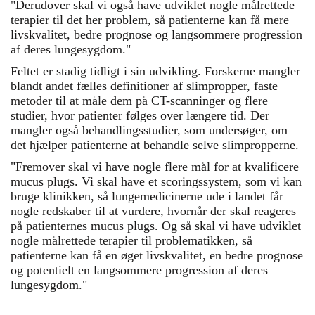
"Derudover skal vi også have udviklet nogle målrettede
terapier til det her problem, så patienterne kan få mere
livskvalitet, bedre prognose og langsommere progression
af deres lungesygdom."
Feltet er stadig tidligt i sin udvikling. Forskerne mangler
blandt andet fælles definitioner af slimpropper, faste
metoder til at måle dem på CT-scanninger og flere
studier, hvor patienter følges over længere tid. Der
mangler også behandlingsstudier, som undersøger, om
det hjælper patienterne at behandle selve slimpropperne.
"Fremover skal vi have nogle flere mål for at kvalificere
mucus plugs. Vi skal have et scoringssystem, som vi kan
bruge klinikken, så lungemedicinerne ude i landet får
nogle redskaber til at vurdere, hvornår der skal reageres
på patienternes mucus plugs. Og så skal vi have udviklet
nogle målrettede terapier til problematikken, så
patienterne kan få en øget livskvalitet, en bedre prognose
og potentielt en langsommere progression af deres
lungesygdom."