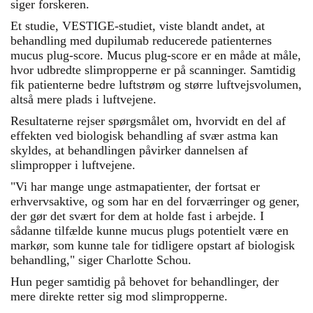
siger forskeren.
Et studie, VESTIGE-studiet, viste blandt andet, at
behandling med dupilumab reducerede patienternes
mucus plug-score. Mucus plug-score er en måde at måle,
hvor udbredte slimpropperne er på scanninger. Samtidig
fik patienterne bedre luftstrøm og større luftvejsvolumen,
altså mere plads i luftvejene.
Resultaterne rejser spørgsmålet om, hvorvidt en del af
effekten ved biologisk behandling af svær astma kan
skyldes, at behandlingen påvirker dannelsen af
slimpropper i luftvejene.
"Vi har mange unge astmapatienter, der fortsat er
erhvervsaktive, og som har en del forværringer og gener,
der gør det svært for dem at holde fast i arbejde. I
sådanne tilfælde kunne mucus plugs potentielt være en
markør, som kunne tale for tidligere opstart af biologisk
behandling," siger Charlotte Schou.
Hun peger samtidig på behovet for behandlinger, der
mere direkte retter sig mod slimpropperne.