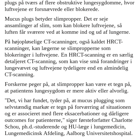
plugs på tværs af flere obstruktive lungesygdomme, hvor
luftvejene er forsnævrede eller blokerede.
Mucus plugs betyder slimpropper. Det er seje
ansamlinger af slim, som kan blokere luftvejene, så
luften får sværere ved at komme ind og ud af lungerne.
På højopløselige CT-scanninger, også kaldet HRCT-
scanninger, kan lægerne se slimpropperne som
blokeringer i luftvejene. En HRCT-scanning er en særlig
detaljeret CT-scanning, som kan vise små forandringer i
lungevævet og luftvejene tydeligere end en almindelig
CT-scanning.
Forskerne peger på, at slimpropper kan være et tegn på,
at patientens lungesygdom er mere aktiv eller alvorlig.
"Det, vi har fundet, tyder på, at mucus plugging som
selvstændig markør er tegn på forværring af situationen
og er associeret med flere eksacerbationer og dårligere
outcomes for patienterne," siger førsteforfatter Charlotte
Schou, ph.d.-studerende og HU-læge i lungemedicin,
Lungemedicinsk Afdeling, Aalborg Universitetshospital.