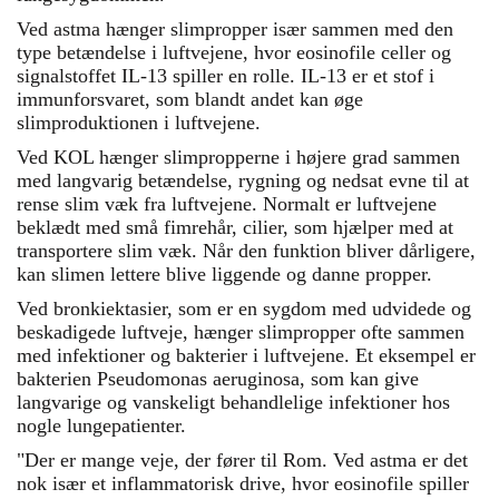
Ved astma hænger slimpropper især sammen med den
type betændelse i luftvejene, hvor eosinofile celler og
signalstoffet IL-13 spiller en rolle. IL-13 er et stof i
immunforsvaret, som blandt andet kan øge
slimproduktionen i luftvejene.
Ved KOL hænger slimpropperne i højere grad sammen
med langvarig betændelse, rygning og nedsat evne til at
rense slim væk fra luftvejene. Normalt er luftvejene
beklædt med små fimrehår, cilier, som hjælper med at
transportere slim væk. Når den funktion bliver dårligere,
kan slimen lettere blive liggende og danne propper.
Ved bronkiektasier, som er en sygdom med udvidede og
beskadigede luftveje, hænger slimpropper ofte sammen
med infektioner og bakterier i luftvejene. Et eksempel er
bakterien Pseudomonas aeruginosa, som kan give
langvarige og vanskeligt behandlelige infektioner hos
nogle lungepatienter.
"Der er mange veje, der fører til Rom. Ved astma er det
nok især et inflammatorisk drive, hvor eosinofile spiller