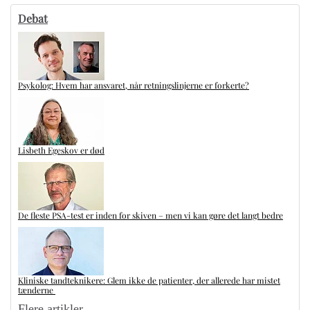
Debat
Psykolog: Hvem har ansvaret, når retningslinjerne er forkerte?
Lisbeth Egeskov er død
De fleste PSA-test er inden for skiven – men vi kan gøre det langt bedre
Kliniske tandteknikere: Glem ikke de patienter, der allerede har mistet
tænderne
Flere artikler