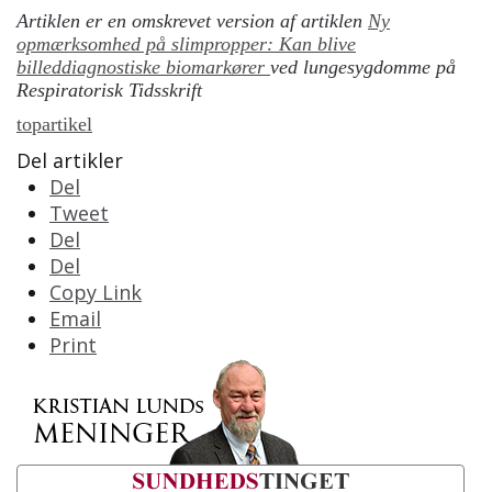
Artiklen er en omskrevet version af artiklen
Ny
opmærksomhed på slimpropper: Kan blive
billeddiagnostiske biomarkører
ved lungesygdomme på
Respiratorisk Tidsskrift
topartikel
Del artikler
Del
Tweet
Del
Del
Copy Link
Email
Print