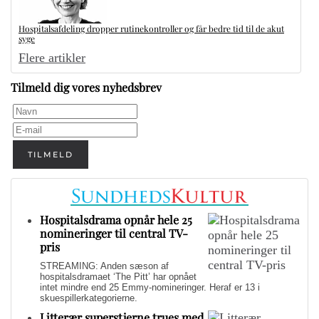
Hospitalsafdeling dropper rutinekontroller og får bedre tid til de akut
syge
Flere artikler
Tilmeld dig vores nyhedsbrev
TILMELD
Hospitalsdrama opnår hele 25
nomineringer til central TV-
pris
STREAMING: Anden sæson af
hospitalsdramaet ‘The Pitt’ har opnået
intet mindre end 25 Emmy-nomineringer. Heraf er 13 i
skuespillerkategorierne.
Litterær superstjerne trues med