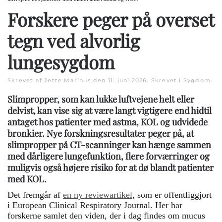
Forskere peger på overset
tegn ved alvorlig
lungesygdom
Skrevet af Jette Marinus den
11. juni 2026
. Skrevet i
Sygdom
.
Slimpropper, som kan lukke luftvejene helt eller
delvist, kan vise sig at være langt vigtigere end hidtil
antaget hos patienter med astma, KOL og udvidede
bronkier. Nye forskningsresultater peger på, at
slimpropper på CT-scanninger kan hænge sammen
med dårligere lungefunktion, flere forværringer og
muligvis også højere risiko for at dø blandt patienter
med KOL.
Det fremgår af
en ny reviewartikel
, som er offentliggjort
i European Clinical Respiratory Journal. Her har
forskerne samlet den viden, der i dag findes om mucus