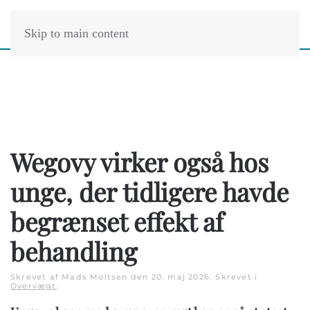
Skip to main content
Wegovy virker også hos
unge, der tidligere havde
begrænset effekt af
behandling
Skrevet af Mads Moltsen den
20. maj 2026
. Skrevet i
Overvægt
.