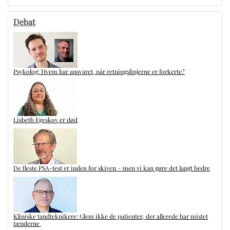
Debat
Psykolog: Hvem har ansvaret, når retningslinjerne er forkerte?
Lisbeth Egeskov er død
De fleste PSA-test er inden for skiven – men vi kan gøre det langt bedre
Kliniske tandteknikere: Glem ikke de patienter, der allerede har mistet
tænderne