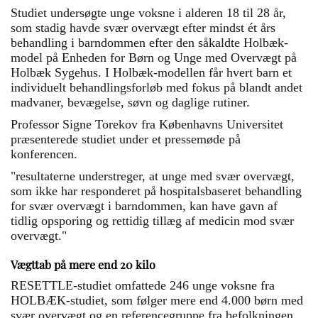
Studiet undersøgte unge voksne i alderen 18 til 28 år,
som stadig havde svær overvægt efter mindst ét års
behandling i barndommen efter den såkaldte Holbæk-
model på Enheden for Børn og Unge med Overvægt på
Holbæk Sygehus. I Holbæk-modellen får hvert barn et
individuelt behandlingsforløb med fokus på blandt andet
madvaner, bevægelse, søvn og daglige rutiner.
Professor Signe Torekov fra Københavns Universitet
præsenterede studiet under et pressemøde på
konferencen.
"resultaterne understreger, at unge med svær overvægt,
som ikke har responderet på hospitalsbaseret behandling
for svær overvægt i barndommen, kan have gavn af
tidlig opsporing og rettidig tillæg af medicin mod svær
overvægt."
Vægttab på mere end 20 kilo
RESETTLE-studiet omfattede 246 unge voksne fra
HOLBÆK-studiet, som følger mere end 4.000 børn med
svær overvægt og en referencegruppe fra befolkningen.