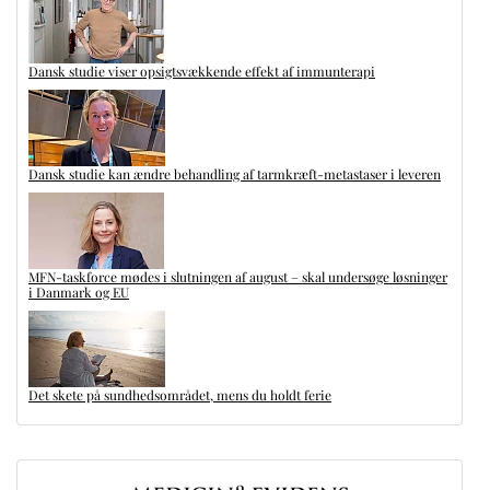
Dansk studie viser opsigtsvækkende effekt af immunterapi
Dansk studie kan ændre behandling af tarmkræft-metastaser i leveren
MFN-taskforce mødes i slutningen af august – skal undersøge løsninger
i Danmark og EU
Det skete på sundhedsområdet, mens du holdt ferie