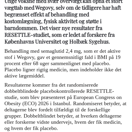
Unge voksne med svær overvægt kan opnå et stort
vægttab med Wegovy, selv om de tidligere har haft
begrænset effekt af behandling med
kostomlægning, fysisk aktivitet og støtte i
barndommen. Det viser nye resultater fra
RESETTLE-studiet, som er ledet af forskere fra
Københavns Universitet og Holbæk Sygehus.
Behandling med semaglutid 2,4 mg, som er det aktive
stof i Wegovy, gav et gennemsnitligt fald i BMI på 19
procent efter 68 uger sammenlignet med placebo.
Placebo ligner rigtig medicin, men indeholder ikke det
aktive lægemiddel.
Resultaterne kommer fra det randomiserede
dobbeltblindede placebokontrollerede RESETTLE-
studie, som blev præsenteret på European Congress on
Obesity (ECO) 2026 i Istanbul. Randomiseret betyder, at
deltagerne blev fordelt tilfældigt til de forskellige
grupper. Dobbeltblindet betyder, at hverken deltagerne
eller forskerne vidste undervejs, hvem der fik medicin,
og hvem der fik placebo.