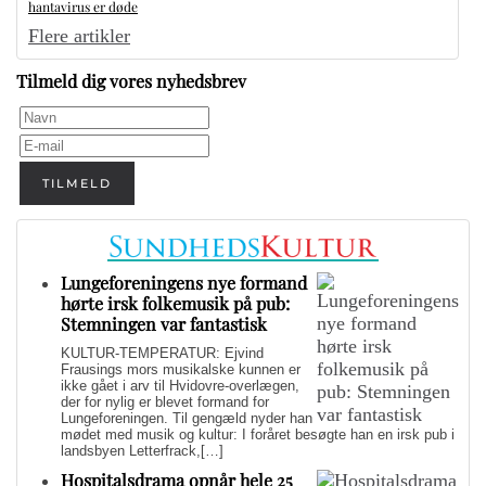
hantavirus er døde
Flere artikler
Tilmeld dig vores nyhedsbrev
TILMELD
Lungeforeningens nye formand
hørte irsk folkemusik på pub:
Stemningen var fantastisk
KULTUR-TEMPERATUR: Ejvind
Frausings mors musikalske kunnen er
ikke gået i arv til Hvidovre-overlægen,
der for nylig er blevet formand for
Lungeforeningen. Til gengæld nyder han
mødet med musik og kultur: I foråret besøgte han en irsk pub i
landsbyen Letterfrack,[…]
Hospitalsdrama opnår hele 25