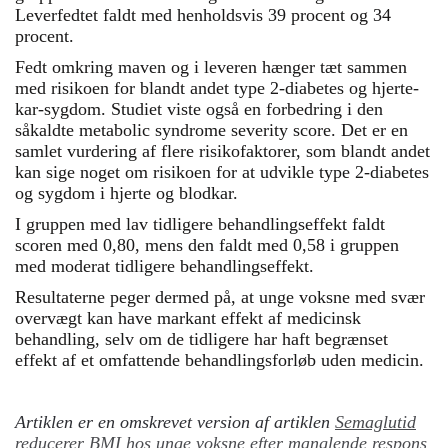
Leverfedtet faldt med henholdsvis 39 procent og 34
procent.
Fedt omkring maven og i leveren hænger tæt sammen
med risikoen for blandt andet type 2-diabetes og hjerte-
kar-sygdom. Studiet viste også en forbedring i den
såkaldte metabolic syndrome severity score. Det er en
samlet vurdering af flere risikofaktorer, som blandt andet
kan sige noget om risikoen for at udvikle type 2-diabetes
og sygdom i hjerte og blodkar.
I gruppen med lav tidligere behandlingseffekt faldt
scoren med 0,80, mens den faldt med 0,58 i gruppen
med moderat tidligere behandlingseffekt.
Resultaterne peger dermed på, at unge voksne med svær
overvægt kan have markant effekt af medicinsk
behandling, selv om de tidligere har haft begrænset
effekt af et omfattende behandlingsforløb uden medicin.
Artiklen er en omskrevet version af artiklen
Semaglutid
reducerer BMI hos unge voksne efter manglende respons