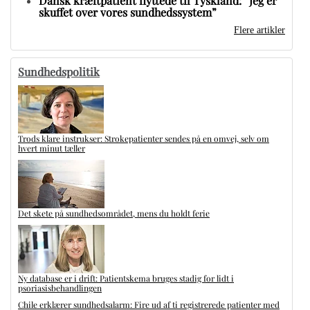
Dansk kræftpatient flyttede til Tyskland: ”Jeg er
skuffet over vores sundhedssystem”
Flere artikler
Sundhedspolitik
Trods klare instrukser: Strokepatienter sendes på en omvej, selv om
hvert minut tæller
Det skete på sundhedsområdet, mens du holdt ferie
Ny database er i drift: Patientskema bruges stadig for lidt i
psoriasisbehandlingen
Chile erklærer sundhedsalarm: Fire ud af ti registrerede patienter med