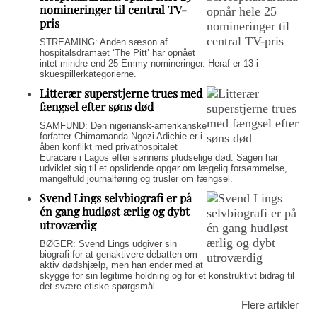
nomineringer til central TV-
pris
STREAMING: Anden sæson af
hospitalsdramaet ‘The Pitt’ har opnået
intet mindre end 25 Emmy-nomineringer. Heraf er 13 i
skuespillerkategorierne.
Litterær superstjerne trues med
fængsel efter søns død
SAMFUND: Den nigeriansk-amerikanske
forfatter Chimamanda Ngozi Adichie er i
åben konflikt med privathospitalet
Euracare i Lagos efter sønnens pludselige død. Sagen har
udviklet sig til et opslidende opgør om lægelig forsømmelse,
mangelfuld journalføring og trusler om fængsel.
Svend Lings selvbiografi er på
én gang hudløst ærlig og dybt
utroværdig
BØGER: Svend Lings udgiver sin
biografi for at genaktivere debatten om
aktiv dødshjælp, men han ender med at
skygge for sin legitime holdning og for et konstruktivt bidrag til
det svære etiske spørgsmål.
Flere artikler