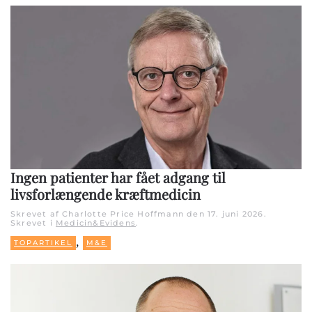
Ingen patienter har fået adgang til
livsforlængende kræftmedicin
Skrevet af Charlotte Price Hoffmann den
17. juni 2026
.
Skrevet i
Medicin&Evidens
.
,
TOPARTIKEL
M&E