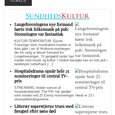
TILMELD
Lungeforeningens nye formand
hørte irsk folkemusik på pub:
Stemningen var fantastisk
KULTUR-TEMPERATUR: Ejvind
Frausings mors musikalske kunnen er
ikke gået i arv til Hvidovre-overlægen,
der for nylig er blevet formand for
Lungeforeningen. Til gengæld nyder han
mødet med musik og kultur: I foråret besøgte han en irsk pub i
landsbyen Letterfrack,[…]
Hospitalsdrama opnår hele 25
nomineringer til central TV-
pris
STREAMING: Anden sæson af
hospitalsdramaet ‘The Pitt’ har opnået
intet mindre end 25 Emmy-nomineringer. Heraf er 13 i
skuespillerkategorierne.
Litterær superstjerne trues med
fængsel efter søns død