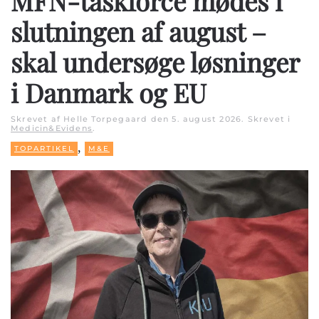
MFN-taskforce mødes i
slutningen af august –
skal undersøge løsninger
i Danmark og EU
Skrevet af Helle Torpegaard den
5. august 2026
. Skrevet i
Medicin&Evidens
.
,
TOPARTIKEL
M&E