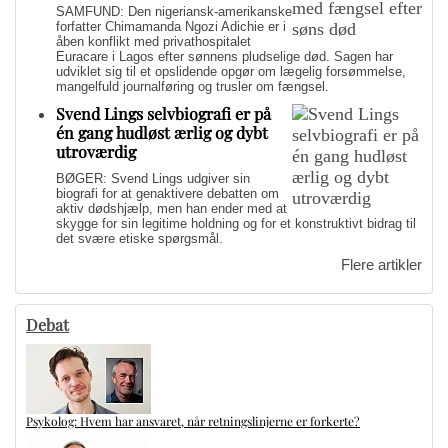
SAMFUND: Den nigeriansk-amerikanske
forfatter Chimamanda Ngozi Adichie er i
åben konflikt med privathospitalet
Euracare i Lagos efter sønnens pludselige død. Sagen har
udviklet sig til et opslidende opgør om lægelig forsømmelse,
mangelfuld journalføring og trusler om fængsel.
Svend Lings selvbiografi er på
én gang hudløst ærlig og dybt
utroværdig
BØGER: Svend Lings udgiver sin
biografi for at genaktivere debatten om
aktiv dødshjælp, men han ender med at
skygge for sin legitime holdning og for et konstruktivt bidrag til
det svære etiske spørgsmål.
Flere artikler
Debat
Psykolog: Hvem har ansvaret, når retningslinjerne er forkerte?