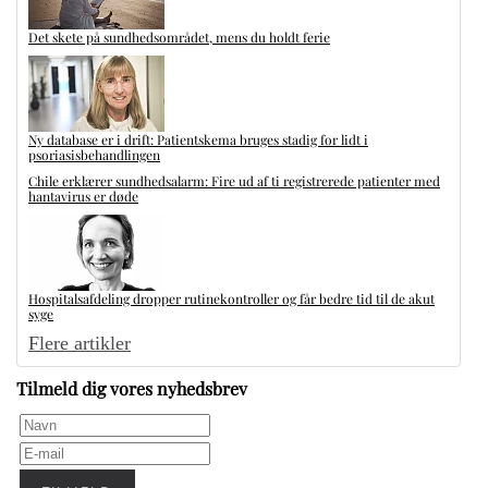
Det skete på sundhedsområdet, mens du holdt ferie
Ny database er i drift: Patientskema bruges stadig for lidt i
psoriasisbehandlingen
Chile erklærer sundhedsalarm: Fire ud af ti registrerede patienter med
hantavirus er døde
Hospitalsafdeling dropper rutinekontroller og får bedre tid til de akut
syge
Flere artikler
Tilmeld dig vores nyhedsbrev