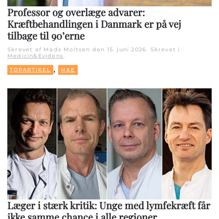
Professor og overlæge advarer:
Kræftbehandlingen i Danmark er på vej
tilbage til 90’erne
Skrevet af Mads Moltsen den
15. juni 2026
. Skrevet i
Medicin&Evidens
.
,
TOPARTIKEL
M&E
Læger i stærk kritik: Unge med lymfekræft får
ikke samme chance i alle regioner