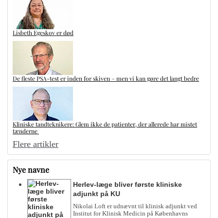
Lisbeth Egeskov er død
De fleste PSA-test er inden for skiven – men vi kan gøre det langt bedre
Kliniske tandteknikere: Glem ikke de patienter, der allerede har mistet
tænderne
Flere artikler
Nye navne
Herlev-læge bliver første kliniske
adjunkt på KU
Nikolai Loft er udnævnt til klinisk adjunkt ved
Institut for Klinisk Medicin på Københavns