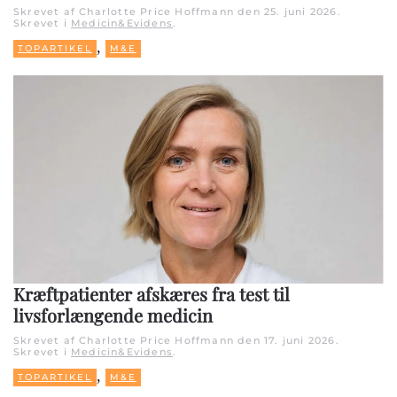
Skrevet af Charlotte Price Hoffmann den
25. juni 2026
.
Skrevet i
Medicin&Evidens
.
,
TOPARTIKEL
M&E
Kræftpatienter afskæres fra test til
livsforlængende medicin
Skrevet af Charlotte Price Hoffmann den
17. juni 2026
.
Skrevet i
Medicin&Evidens
.
,
TOPARTIKEL
M&E