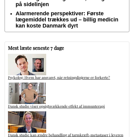
på sidelinjen
Alarmerende perspektiver: Første
lægemiddel trækkes ud – billig medicin
kan koste Danmark dyrt
Mest læste seneste 7 dage
Psykolog: Hvem har ansvaret, når retningslinjerne er forkerte?
Dansk studie viser opsigtsvækkende effekt af immunterapi
Dansk studie kan ændre behandling af tarmkræft-metastaser i leveren