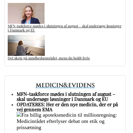
MFN-taskforce mødes i slutningen af august – skal undersøge løsninger
i Danmark og EU
Det skete på sundhedsområdet, mens du holdt ferie
MFN-taskforce mødes i slutningen af august –
skal undersøge løsninger i Danmark og EU
OPDATERES: Her er den nye medicin, der er på
vej gennem EMA