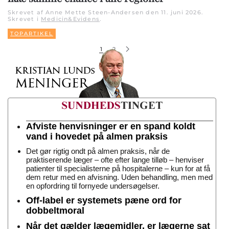
Skrevet af Anne Mette Steen-Andersen den
11. juni 2026
.
Skrevet i
Medicin&Evidens
.
TOPARTIKEL
1
2
Afviste henvisninger er en spand koldt
vand i hovedet på almen praksis
Det gør rigtig ondt på almen praksis, når de
praktiserende læger – ofte efter lange tilløb – henviser
patienter til specialisterne på hospitalerne – kun for at få
dem retur med en afvisning. Uden behandling, men med
en opfordring til fornyede undersøgelser.
Off-label er systemets pæne ord for
dobbeltmoral
Når det gælder lægemidler, er lægerne sat