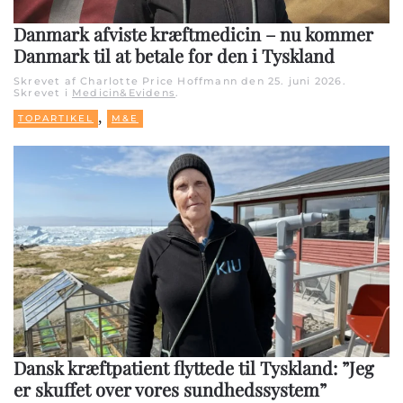
Danmark afviste kræftmedicin – nu kommer
Danmark til at betale for den i Tyskland
Skrevet af Charlotte Price Hoffmann den
25. juni 2026
.
Skrevet i
Medicin&Evidens
.
,
TOPARTIKEL
M&E
Dansk kræftpatient flyttede til Tyskland: ”Jeg
er skuffet over vores sundhedssystem”