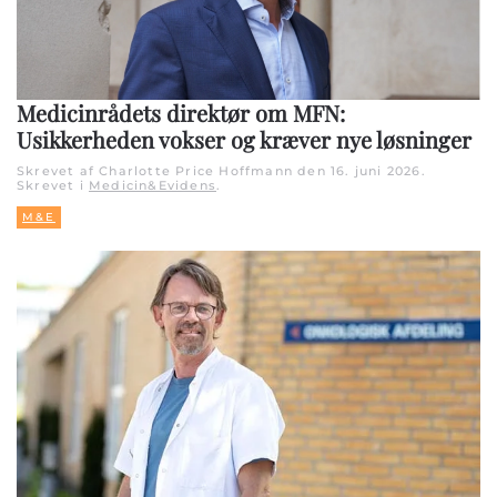
Medicinrådets direktør om MFN:
Usikkerheden vokser og kræver nye løsninger
Skrevet af Charlotte Price Hoffmann den
16. juni 2026
.
Skrevet i
Medicin&Evidens
.
M&E