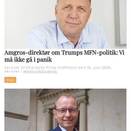
Amgros-direktør om Trumps MFN-politik: Vi
må ikke gå i panik
Skrevet af Charlotte Price Hoffmann den
16. juni 2026
.
Skrevet i
Medicin&Evidens
.
M&E