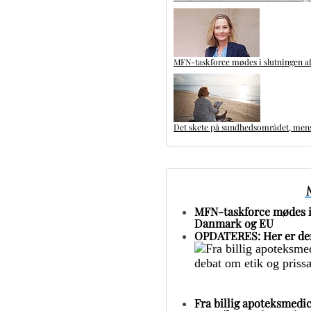
MFN-taskforce mødes i slutningen af
Det skete på sundhedsområdet, mens 
MFN-taskforce mødes i 
Danmark og EU
OPDATERES: Her er den
Fra billig apoteksmedic