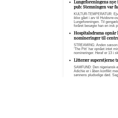
Lungeforeningens nye 
pub: Stemningen var fa
KULTUR-TEMPERATUR: Ejvin
ikke gået i arv til Hvidovre-o
Lungeforeningen. Til gengæl
foråret besøgte han en irsk 
Hospitalsdrama opnår 
nomineringer til centr
STREAMING: Anden sæson a
‘The Pitt’ har opnået intet 
nomineringer. Heraf er 13 i s
Litterær superstjerne 
SAMFUND: Den nigeriansk-a
Adichie er i åben konflikt me
sønnens pludselige død. Sage
om lægelig forsømmelse, mang
Svend Lings selvbiograf
dybt utroværdig
BØGER: Svend Lings udgiver 
aktiv dødshjælp, men han end
og for et konstruktivt bidrag