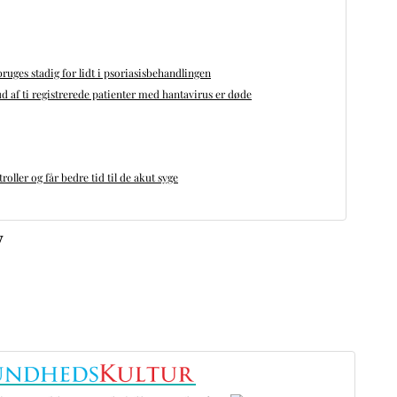
bruges stadig for lidt i psoriasisbehandlingen
d af ti registrerede patienter med hantavirus er døde
oller og får bedre tid til de akut syge
v