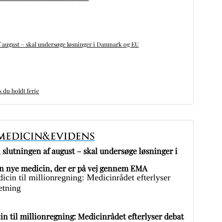
 august – skal undersøge løsninger i Danmark og EU
du holdt ferie
slutningen af august – skal undersøge løsninger i
 nye medicin, der er på vej gennem EMA
in til millionregning: Medicinrådet efterlyser debat