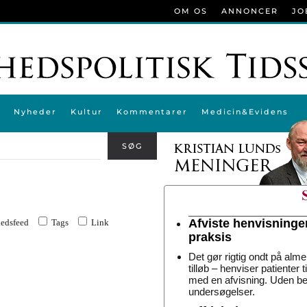
OM OS
ANNONCER
JO
Nyheder
Kultur
Kommentarer
Medicin&Evidens
SØG
Afviste henvisninge
edsfeed
Tags
Link
praksis
Det gør rigtig ondt på alme
tilløb – henviser patienter 
med en afvisning. Uden be
undersøgelser.