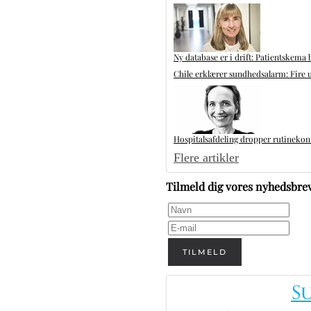
Ny database er i drift: Patientskema 
Chile erklærer sundhedsalarm: Fire u
Hospitalsafdeling dropper rutinekontr
Flere artikler
Tilmeld dig vores nyhedsbre
TILMELD