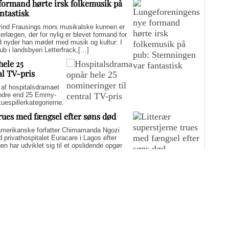
formand hørte irsk folkemusik på
ntastisk
d Frausings mors musikalske kunnen er
verlægen, der for nylig er blevet formand for
d nyder han mødet med musik og kultur: I
pub i landsbyen Letterfrack,[…]
hele 25
al TV-pris
f hospitalsdramaet
mindre end 25 Emmy-
kuespillerkategorierne.
trues med fængsel efter søns død
merikanske forfatter Chimamanda Ngozi
d privathospitalet Euracare i Lagos efter
n har udviklet sig til et opslidende opgør
elfuld journalføring og trusler om fængsel.
i er på én gang hudløst ærlig og
sin biografi for at genaktivere debatten om
er med at skygge for sin legitime holdning
 til det svære etiske spørgsmål.
Flere artikler