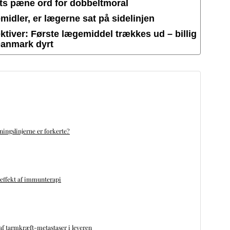
ets pæne ord for dobbeltmoral
idler, er lægerne sat på sidelinjen
tiver: Første lægemiddel trækkes ud – billig
Danmark dyrt
ningslinjerne er forkerte?
 effekt af immunterapi
f tarmkræft-metastaser i leveren