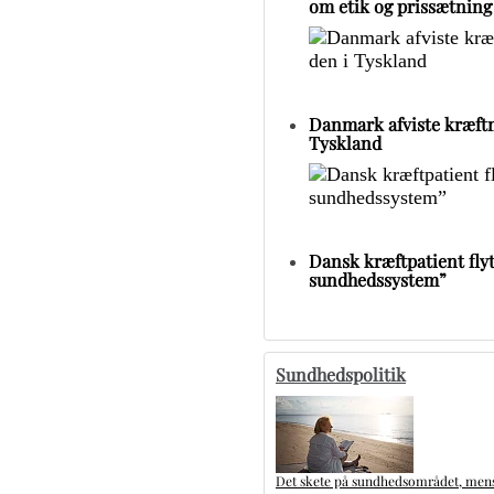
om etik og prissætning
Danmark afviste kræftm
Tyskland
Dansk kræftpatient flytt
sundhedssystem”
Sundhedspolitik
Det skete på sundhedsområdet, mens 