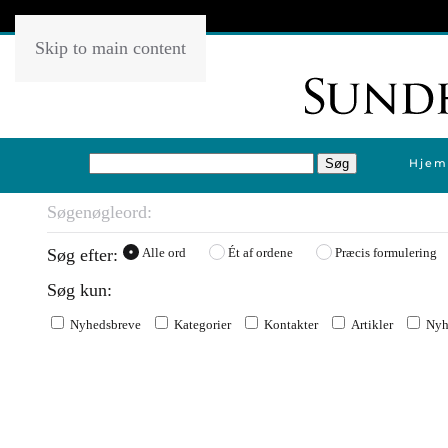
Skip to main content
Hjem
Søg efter:
Alle ord
Ét af ordene
Præcis formulering
Søg kun:
Nyhedsbreve
Kategorier
Kontakter
Artikler
Nyh