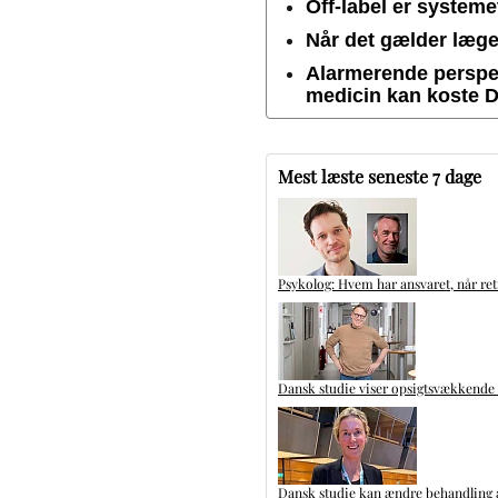
Off-label er system
Når det gælder lægem
Alarmerende perspek
medicin kan koste 
Mest læste seneste 7 dage
Psykolog: Hvem har ansvaret, når ret
Dansk studie viser opsigtsvækkende
Dansk studie kan ændre behandling a