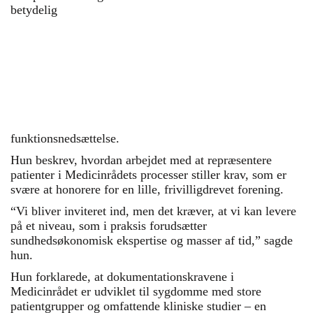
opgaver flyttes tættere på
betydelig
borgerne, og hvor
civilsamfundet får en større
rolle. Vært ved høringen
var Louise Brown,
sundhedsordfører fra
Liberal Alliance.
funktionsnedsættelse.
Hun beskrev, hvordan arbejdet med at repræsentere
patienter i Medicinrådets processer stiller krav, som er
svære at honorere for en lille, frivilligdrevet forening.
“Vi bliver inviteret ind, men det kræver, at vi kan levere
på et niveau, som i praksis forudsætter
sundhedsøkonomisk ekspertise og masser af tid,” sagde
hun.
Hun forklarede, at dokumentationskravene i
Medicinrådet er udviklet til sygdomme med store
patientgrupper og omfattende kliniske studier – en