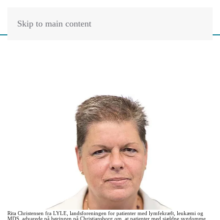
Skip to main content
Rita Christensen fra LYLE, landsforeningen for patienter med lymfekræft, leukæmi og
MDS, advarede på høringen på Christiansborg om, at patienter med sjældne sygdomme