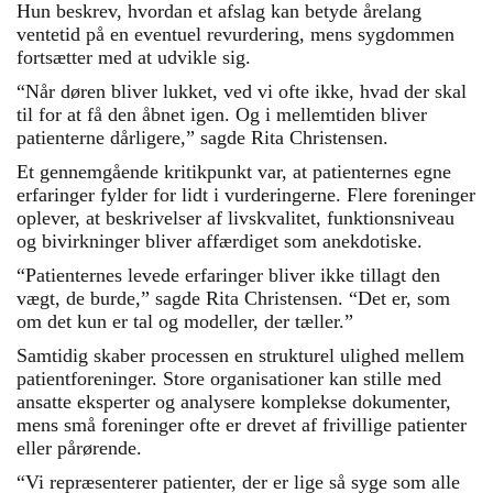
Hun beskrev, hvordan et afslag kan betyde årelang
ventetid på en eventuel revurdering, mens sygdommen
fortsætter med at udvikle sig.
“Når døren bliver lukket, ved vi ofte ikke, hvad der skal
til for at få den åbnet igen. Og i mellemtiden bliver
patienterne dårligere,” sagde Rita Christensen.
Et gennemgående kritikpunkt var, at patienternes egne
erfaringer fylder for lidt i vurderingerne. Flere foreninger
oplever, at beskrivelser af livskvalitet, funktionsniveau
og bivirkninger bliver affærdiget som anekdotiske.
“Patienternes levede erfaringer bliver ikke tillagt den
vægt, de burde,” sagde Rita Christensen. “Det er, som
om det kun er tal og modeller, der tæller.”
Samtidig skaber processen en strukturel ulighed mellem
patientforeninger. Store organisationer kan stille med
ansatte eksperter og analysere komplekse dokumenter,
mens små foreninger ofte er drevet af frivillige patienter
eller pårørende.
“Vi repræsenterer patienter, der er lige så syge som alle