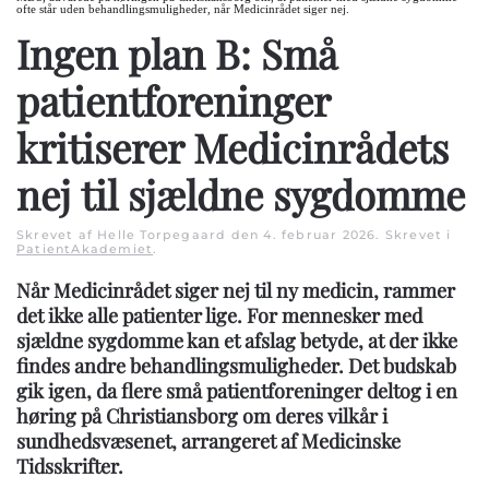
ofte står uden behandlingsmuligheder, når Medicinrådet siger nej.
Ingen plan B: Små
patientforeninger
kritiserer Medicinrådets
nej til sjældne sygdomme
Skrevet af Helle Torpegaard den
4. februar 2026
. Skrevet i
PatientAkademiet
.
Når Medicinrådet siger nej til ny medicin, rammer
det ikke alle patienter lige. For mennesker med
sjældne sygdomme kan et afslag betyde, at der ikke
findes andre behandlingsmuligheder. Det budskab
gik igen, da flere små patientforeninger deltog i en
høring på Christiansborg om deres vilkår i
sundhedsvæsenet, arrangeret af Medicinske
Tidsskrifter.