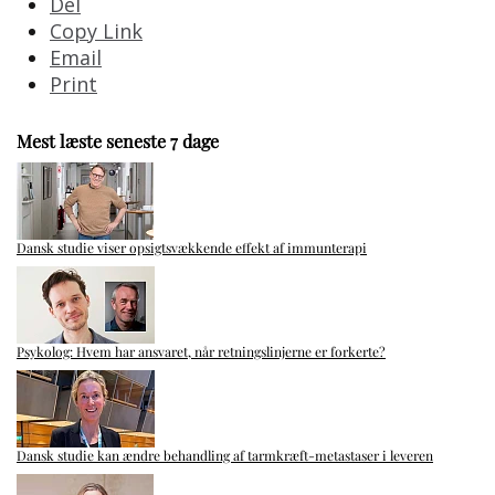
Del
Copy Link
Email
Print
Mest læste seneste 7 dage
Dansk studie viser opsigtsvækkende effekt af immunterapi
Psykolog: Hvem har ansvaret, når retningslinjerne er forkerte?
Dansk studie kan ændre behandling af tarmkræft-metastaser i leveren