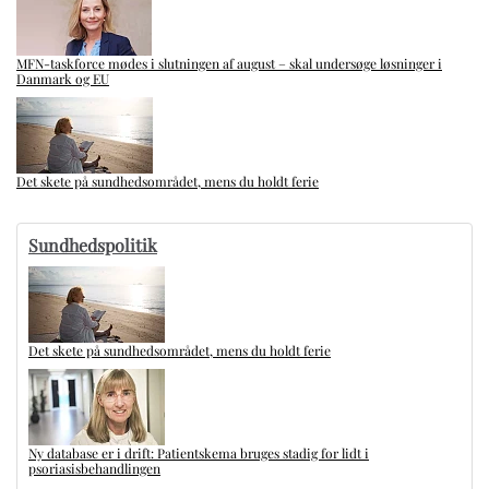
MFN-taskforce mødes i slutningen af august – skal undersøge løsninger i
Danmark og EU
Det skete på sundhedsområdet, mens du holdt ferie
Sundhedspolitik
Det skete på sundhedsområdet, mens du holdt ferie
Ny database er i drift: Patientskema bruges stadig for lidt i
psoriasisbehandlingen