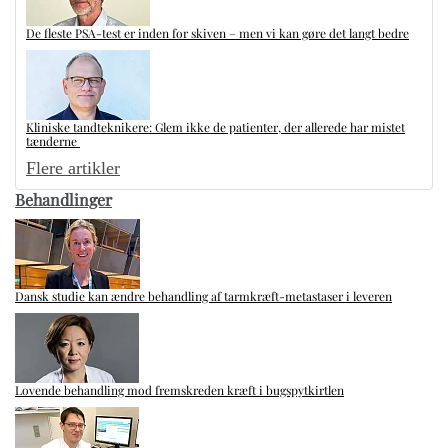
De fleste PSA-test er inden for skiven – men vi kan gøre det langt bedre
Kliniske tandteknikere: Glem ikke de patienter, der allerede har mistet
tænderne
Flere artikler
Behandlinger
Dansk studie kan ændre behandling af tarmkræft-metastaser i leveren
Lovende behandling mod fremskreden kræft i bugspytkirtlen