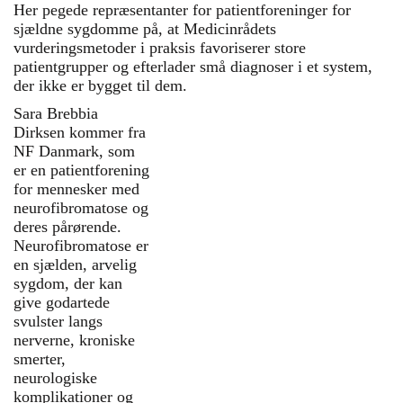
Her pegede repræsentanter for patientforeninger for
sjældne sygdomme på, at Medicinrådets
vurderingsmetoder i praksis favoriserer store
patientgrupper og efterlader små diagnoser i et system,
der ikke er bygget til dem.
Sara Brebbia
Høring på Christiansborg
Dirksen kommer fra
Små patientforeninger
NF Danmark, som
spiller en vigtig rolle i
er en patientforening
sundhedsvæsenet, selv om
for mennesker med
de ofte arbejder uden for
neurofibromatose og
rampelyset. Netop deres
deres pårørende.
betydning og de vilkår, de
Neurofibromatose er
arbejder under, var i fokus,
en sjælden, arvelig
da Medicinske Tidsskrifter
sygdom, der kan
samlede en række
give godartede
patientforeninger til høring
svulster langs
på Christiansborg. Her blev
nerverne, kroniske
det diskuteret, hvordan små
smerter,
foreninger kan bidrage i et
neurologiske
sundhedsvæsen, hvor flere
komplikationer og