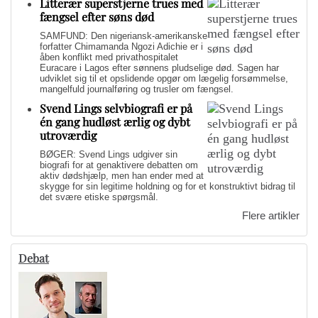
Litterær superstjerne trues med
fængsel efter søns død
SAMFUND: Den nigeriansk-amerikanske
forfatter Chimamanda Ngozi Adichie er i
åben konflikt med privathospitalet
Euracare i Lagos efter sønnens pludselige død. Sagen har
udviklet sig til et opslidende opgør om lægelig forsømmelse,
mangelfuld journalføring og trusler om fængsel.
Svend Lings selvbiografi er på
én gang hudløst ærlig og dybt
utroværdig
BØGER: Svend Lings udgiver sin
biografi for at genaktivere debatten om
aktiv dødshjælp, men han ender med at
skygge for sin legitime holdning og for et konstruktivt bidrag til
det svære etiske spørgsmål.
Flere artikler
Debat