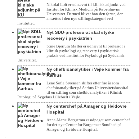
Nikolai Loft er udnævnt til klinisk adjunkt ved
Institut for Klinisk Medicin på Københavns
Universitet. Dermed bliver han den første, der
ansættes i den nye stillingskategori ved
instituttet.
Nyt SDU-professorat skal styrke
recovery i psykiatrien
Stine Bjerrum Møller er udnævnt til professor i
klinisk psykologi og recovery i psykiatrisk
praksis ved Institut for Psykologi på Syddansk
Universitet.
Ny chefbioanalytiker i Vejle kommer fra
Aarhus
Lene Sofia Sørensen skifter efter fire år som
chefbioanalytiker på Aarhus Universitetshospital
til en stilling som chefbioanalytiker i Klinisk
Patologi på Sygehus Lillebælt i Vejle.
Ny centerchef på Amager og Hvidovre
Hospital
Anne-Marie Bergstrøm er udpeget som centerchef
for det nye Center for Borgernær Sundhed på
Amager og Hvidovre Hospital.