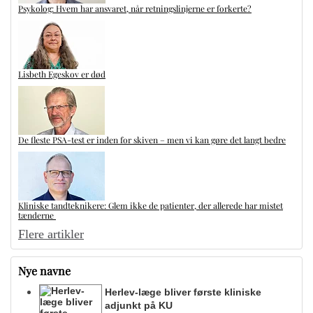
Psykolog: Hvem har ansvaret, når retningslinjerne er forkerte?
Lisbeth Egeskov er død
De fleste PSA-test er inden for skiven – men vi kan gøre det langt bedre
Kliniske tandteknikere: Glem ikke de patienter, der allerede har mistet
tænderne
Flere artikler
Nye navne
Herlev-læge bliver første kliniske
adjunkt på KU