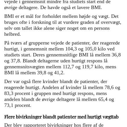
vejede i gennemsnit mindre fra studiets start end de
øvrige deltagere. De havde også et lavere BMI.
BMI er et mål for forholdet mellem højde og vægt. Det
bruges ofte i forskning til at vurdere graden af overvægt,
selv om tallet ikke alene siger noget om en persons
helbred.
På tværs af grupperne vejede de patienter, der reagerede
hurtigt, i gennemsnit mellem 104,3 og 105,0 kilo ved
studiets start. Deres gennemsnitlige BMI lå mellem 36,8
og 37,8. Blandt deltagerne uden hurtigt respons lå
gennemsnitsvægten mellem 112,7 og 119,7 kilo, mens
BMI lå mellem 39,8 og 41,2.
Der var også flere kvinder blandt de patienter, der
reagerede hurtigt. Andelen af kvinder lå mellem 78,6 og
83,3 procent i gruppen med hurtigt respons, mens
andelen blandt de øvrige deltagere lå mellem 65,4 og
73,1 procent.
Flere bivirkninger blandt patienter med hurtigt vægttab
Der blev rapporteret bivirkninger hos flere af de