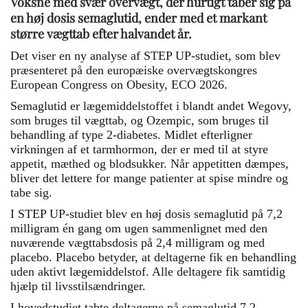
Voksne med svær overvægt, der hurtigt taber sig på
en høj dosis semaglutid, ender med et markant
større vægttab efter halvandet år.
Det viser en ny analyse af STEP UP-studiet, som blev
præsenteret på den europæiske overvægtskongres
European Congress on Obesity, ECO 2026.
Semaglutid er lægemiddelstoffet i blandt andet Wegovy,
som bruges til vægttab, og Ozempic, som bruges til
behandling af type 2-diabetes. Midlet efterligner
virkningen af et tarmhormon, der er med til at styre
appetit, mæthed og blodsukker. Når appetitten dæmpes,
bliver det lettere for mange patienter at spise mindre og
tabe sig.
I STEP UP-studiet blev en høj dosis semaglutid på 7,2
milligram én gang om ugen sammenlignet med den
nuværende vægttabsdosis på 2,4 milligram og med
placebo. Placebo betyder, at deltagerne fik en behandling
uden aktivt lægemiddelstof. Alle deltagere fik samtidig
hjælp til livsstilsændringer.
I hovedstudiet tabte deltagerne på semaglutid 7,2