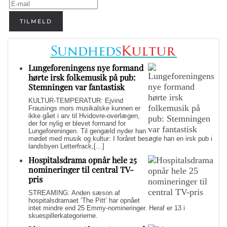
TILMELD
Lungeforeningens nye formand
hørte irsk folkemusik på pub:
Stemningen var fantastisk
KULTUR-TEMPERATUR: Ejvind
Frausings mors musikalske kunnen er
ikke gået i arv til Hvidovre-overlægen,
der for nylig er blevet formand for
Lungeforeningen. Til gengæld nyder han
mødet med musik og kultur: I foråret besøgte han en irsk pub i
landsbyen Letterfrack,[…]
Hospitalsdrama opnår hele 25
nomineringer til central TV-
pris
STREAMING: Anden sæson af
hospitalsdramaet ‘The Pitt’ har opnået
intet mindre end 25 Emmy-nomineringer. Heraf er 13 i
skuespillerkategorierne.