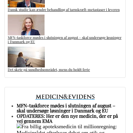
Dansk studie kan ændre behandling af tarmkræft-metastaser i leveren
MFN-taskforce mødes i slutningen af august – skal undersøge løsninger
i Danmark og EU
Det skete på sundhedsområdet, mens du holdt ferie
MFN-taskforce mødes i slutningen af august –
skal undersøge løsninger i Danmark og EU
OPDATERES: Her er den nye medicin, der er på
vej gennem EMA