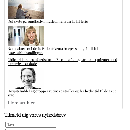
Det skete på sundhedsområdet, mens du holdt ferie
Ny database er i drift: Patientskema bruges stadig for lidt i
psoriasisbehandlingen
Chile erklærer sundhedsalarm: Fire ud af ti registrerede patienter med
hantavirus er døde
Hospitalsafdeling dropper rutinekontroller og får bedre tid til de akut
syge
Flere artikler
Tilmeld dig vores nyhedsbrev