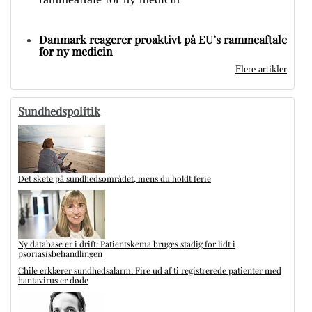
Danmark reagerer proaktivt på EU’s rammeaftale
for ny medicin
Flere artikler
Sundhedspolitik
Det skete på sundhedsområdet, mens du holdt ferie
Ny database er i drift: Patientskema bruges stadig for lidt i
psoriasisbehandlingen
Chile erklærer sundhedsalarm: Fire ud af ti registrerede patienter med
hantavirus er døde