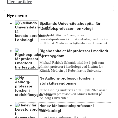
Flere artikler
Nye navne
Sjællands Universitetshospital får
lærestolsprofessor i onkologi
Julie Gehl tiltrådte 1. august som
lærestolsprofessor i klinisk onkologi ved Institut
for Klinisk Medicin på Københavns Universitet.
Rigshospitalet får professor i medfødt
hjertesygdom
Michael Rahbek Schmidt tiltrådte 1. juli som
klinisk professor i kardiologi ved Institut for
Klinisk Medicin på Københavns Universitet.
Ny Aalborg-professor forsker i
stofskiftesygdomme
Stine Linding Andersen er fra 1. juli 2026 ansat
som klinisk professor ved Klinisk Institut på
Aalborg Universitet.
Herlev får lærestolsprofessor i
dermatologi
Lone Skov er udnævnt til klinisk