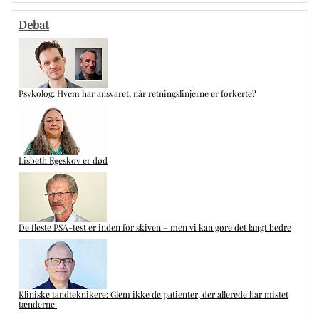
Debat
Psykolog: Hvem har ansvaret, når retningslinjerne er forkerte?
Lisbeth Egeskov er død
De fleste PSA-test er inden for skiven – men vi kan gøre det langt bedre
Kliniske tandteknikere: Glem ikke de patienter, der allerede har mistet
tænderne