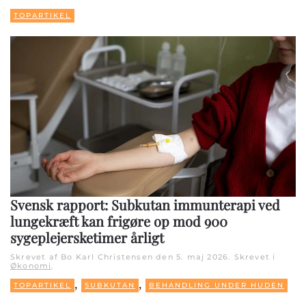
TOPARTIKEL
Svensk rapport: Subkutan immunterapi ved
lungekræft kan frigøre op mod 900
sygeplejersketimer årligt
Skrevet af Bo Karl Christensen den
5. maj 2026
. Skrevet i
Økonomi
.
,
,
TOPARTIKEL
SUBKUTAN
BEHANDLING UNDER HUDEN