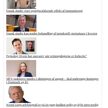
Dansk studie viser opsigtsvækkende effekt af immunterapi
Dansk studie kan ændre behandling af tarmkræft-metastaser i leveren
Psykolog: Hvem har ansvaret, når retningslinjerne er forkerte?
MFN-taskforce mødes i slutningen af august – skal undersøge løsninger
i Danmark og EU
Svend Lings selvbiografi er på én gang hudløst ærlig og dybt utroværdig