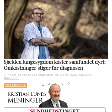
Sjælden lungesygdom koster samfundet dyrt:
Omkostninger stiger før diagnosen
Skrevet af Jette Marinus den
29. april 2026
. Skrevet i
Økonomi
.
1
2
3
4
TOPARTIKEL