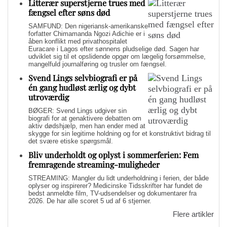
Litterær superstjerne trues med
fængsel efter søns død
SAMFUND: Den nigeriansk-amerikanske
forfatter Chimamanda Ngozi Adichie er i
åben konflikt med privathospitalet
Euracare i Lagos efter sønnens pludselige død. Sagen har
udviklet sig til et opslidende opgør om lægelig forsømmelse,
mangelfuld journalføring og trusler om fængsel.
Svend Lings selvbiografi er på
én gang hudløst ærlig og dybt
utroværdig
BØGER: Svend Lings udgiver sin
biografi for at genaktivere debatten om
aktiv dødshjælp, men han ender med at
skygge for sin legitime holdning og for et konstruktivt bidrag til
det svære etiske spørgsmål.
Bliv underholdt og oplyst i sommerferien: Fem
fremragende streaming-muligheder
STREAMING: Mangler du lidt underholdning i ferien, der både
oplyser og inspirerer? Medicinske Tidsskrifter har fundet de
bedst anmeldte film, TV-udsendelser og dokumentarer fra
2026. De har alle scoret 5 ud af 6 stjerner.
Flere artikler