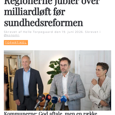
Regionerne jubler over
milliardløft før
sundhedsreformen
Skrevet af Helle Torpegaard den
19. juni 2026
. Skrevet i
Økonomi
.
TOPARTIKEL
Kommunerne: God aftale, men en række