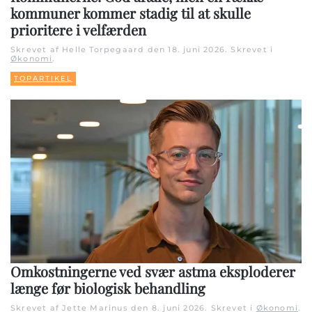
kommuner kommer stadig til at skulle
prioritere i velfærden
Skrevet af Helle Torpegaard den
18. juni 2026
. Skrevet i
Økonomi
.
TOPARTIKEL
Omkostningerne ved svær astma eksploderer
længe før biologisk behandling
Skrevet af Jette Marinus den
8. juni 2026
. Skrevet i
Økonomi
.