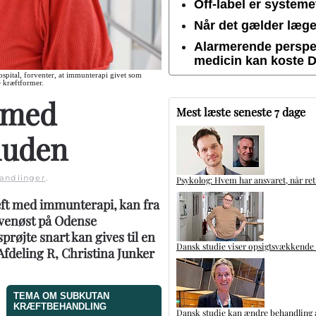
Off-label er system
Når det gælder lægem
Alarmerende perspek
medicin kan koste 
spital, forventer, at immunterapi givet som
e kræftformer.
 med
Mest læste seneste 7 dage
huden
andlinger
.
Psykolog: Hvem har ansvaret, når ret
ft med immunterapi, kan fra
avenøst på Odense
prøjte snart kan gives til en
Dansk studie viser opsigtsvækkende
fdeling R, Christina Junker
TEMA OM SUBKUTAN
KRÆFTBEHANDLING
Dansk studie kan ændre behandling a