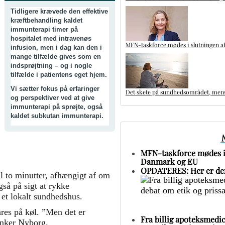
Tidligere krævede den effektive
kræftbehandling kaldet
immunterapi timer på
hospitalet med intravenøs
MFN-taskforce mødes i slutningen af
infusion, men i dag kan den i
mange tilfælde gives som en
indsprøjtning – og i nogle
tilfælde i patientens eget hjem.
Vi sætter fokus på erfaringer
Det skete på sundhedsområdet, mens 
og perspektiver ved at give
immunterapi på sprøjte, også
kaldet subkutan immunterapi.
MFN-taskforce mødes i 
Danmark og EU
OPDATERES: Her er den
 to minutter, afhængigt af om
gså på sigt at rykke
 et lokalt sundhedshus.
res på køl. ”Men det er
Fra billig apoteksmedic
Junker Nyborg.