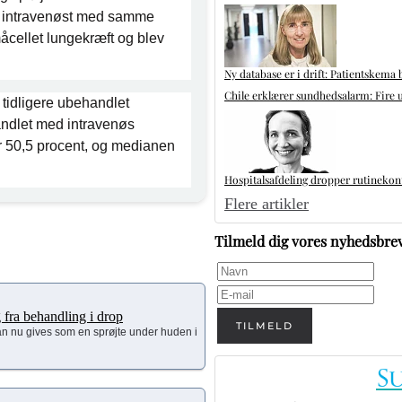
vet intravenøst med samme
åcellet lungekræft og blev
Ny database er i drift: Patientskema 
Chile erklærer sundhedsalarm: Fire u
tidligere ubehandlet
andlet med intravenøs
 50,5 procent, og medianen
Hospitalsafdeling dropper rutinekontr
Flere artikler
Tilmeld dig vores nyhedsbre
 fra behandling i drop
TILMELD
an nu gives som en sprøjte under huden i