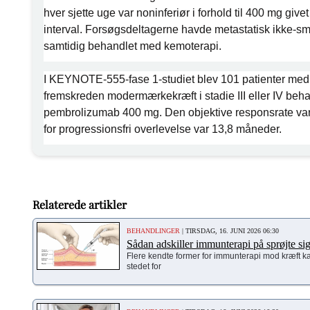
hver sjette uge var noninferiør i forhold til 400 mg gi
interval. Forsøgsdeltagerne havde metastatisk ikke-sm
samtidig behandlet med kemoterapi.
I KEYNOTE-555-fase 1-studiet blev 101 patienter med 
fremskreden modermærkekræft i stadie III eller IV beh
pembrolizumab 400 mg. Den objektive responsrate var
for progressionsfri overlevelse var 13,8 måneder.
Relaterede artikler
BEHANDLINGER
| TIRSDAG, 16. JUNI 2026 06:30
Sådan adskiller immunterapi på sprøjte sig
Flere kendte former for immunterapi mod kræft k
stedet for