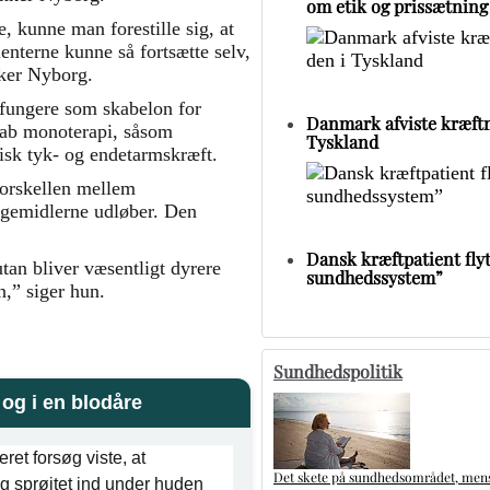
om etik og prissætning
, kunne man forestille sig, at
ienterne kunne så fortsætte selv,
nker Nyborg.
n fungere som skabelon for
Danmark afviste kræftm
b monoterapi, såsom
Tyskland
isk tyk- og endetarmskræft.
forskellen mellem
lægemidlerne udløber. Den
Dansk kræftpatient flytt
utan bliver væsentligt dyrere
sundhedssystem”
n,” siger hun.
Sundhedspolitik
og i en blodåre
et forsøg viste, at
Det skete på sundhedsområdet, mens 
g sprøjtet ind under huden