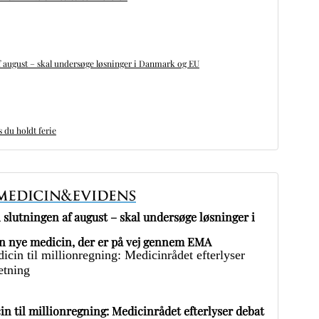
 august – skal undersøge løsninger i Danmark og EU
du holdt ferie
slutningen af august – skal undersøge løsninger i
 nye medicin, der er på vej gennem EMA
in til millionregning: Medicinrådet efterlyser debat