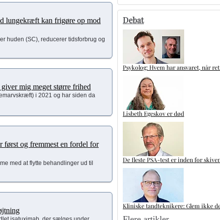
Debat
d lungekræft kan frigøre op mod
er huden (SC), reducerer tidsforbrug og
Psykolog: Hvem har ansvaret, når ret
iver mig meget større frihed
lemarvskræft) i 2021 og har siden da
Lisbeth Egeskov er død
først og fremmest en fordel for
De fleste PSA-test er inden for skive
 med at flytte behandlinger ud til
Kliniske tandteknikere: Glem ikke de
jtning
Flere artikler
et isatuximab, der sælges under