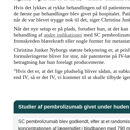
Hvis det lykkes at rykke behandlingen ud til patienterne
de første par behandlinger blev givet på hospitalet. Pat
når de var blevet trygge nok til det, siger Christina Ju
Når det nye setup er på plads, forudser hun, at det ka
behandling af
andre indikationer
med SC pembrolizuma
fremskreden blærekræft eller nogle former for metastat
Christina Junker Nyborgs største bekymring er, at pris
formuleringerne bliver for stor, når patenterne på IV-
betragtning har hun forelagt producenterne.
”Hvis det er, at det lige pludselig bliver sådan, at subk
end IV, så er det IV, vi kommer til at skulle tilbyde ige
Studier af pembrolizumab givet under huden 
SC pembrolizumab blev godkendt, efter at et randomiser
koncentrationen af lægemidlet i blodbanen med 790 m