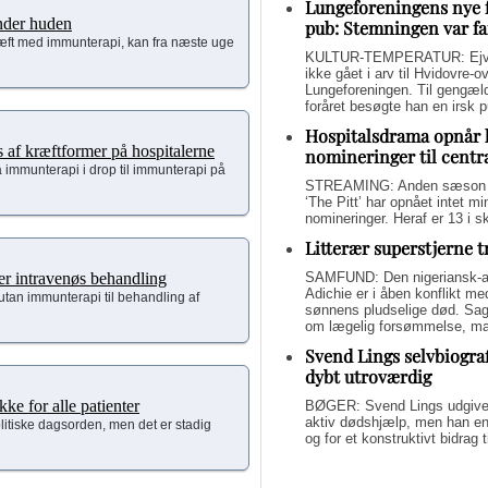
Lungeforeningens nye 
nder huden
pub: Stemningen var fa
æft med immunterapi, kan fra næste uge
KULTUR-TEMPERATUR: Ejvin
ikke gået i arv til Hvidovre-o
Lungeforeningen. Til gengæl
foråret besøgte han en irsk 
Hospitalsdrama opnår 
s af kræftformer på hospitalerne
nomineringer til centr
ra immunterapi i drop til immunterapi på
STREAMING: Anden sæson a
‘The Pitt’ har opnået intet 
nomineringer. Heraf er 13 i s
Litterær superstjerne 
SAMFUND: Den nigeriansk-a
er intravenøs behandling
Adichie er i åben konflikt me
utan immunterapi til behandling af
sønnens pludselige død. Sage
om lægelig forsømmelse, mang
Svend Lings selvbiograf
dybt utroværdig
e for alle patienter
BØGER: Svend Lings udgiver 
aktiv dødshjælp, men han end
tiske dagsorden, men det er stadig
og for et konstruktivt bidrag