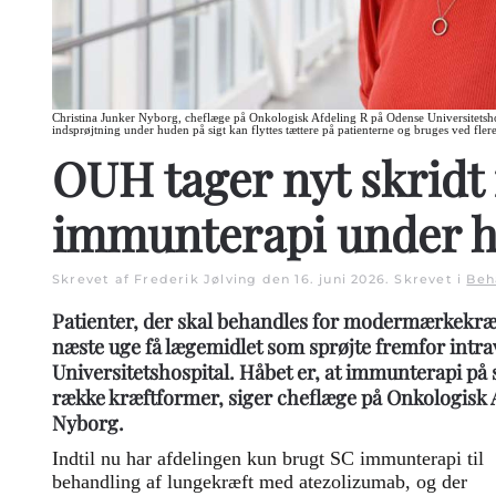
Christina Junker Nyborg, cheflæge på Onkologisk Afdeling R på Odense Universitetsho
indsprøjtning under huden på sigt kan flyttes tættere på patienterne og bruges ved fler
OUH tager nyt skridt
immunterapi under 
Skrevet af Frederik Jølving den
16. juni 2026
. Skrevet i
Beh
Patienter, der skal behandles for modermærkekræ
næste uge få lægemidlet som sprøjte fremfor intr
Universitetshospital. Håbet er, at immunterapi på s
række kræftformer, siger cheflæge på Onkologisk A
Nyborg.
Indtil nu har afdelingen kun brugt SC immunterapi til
behandling af lungekræft med atezolizumab, og der