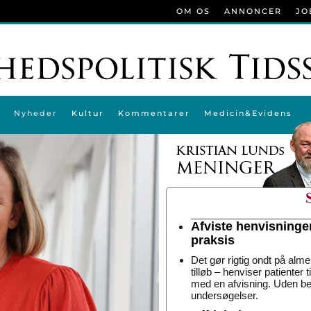
OM OS
ANNONCER
JO
Nyheder
Kultur
Kommentarer
Medicin&Evidens
Afviste henvisninge
praksis
Det gør rigtig ondt på alme
tilløb – henviser patienter 
med en afvisning. Uden be
undersøgelser.