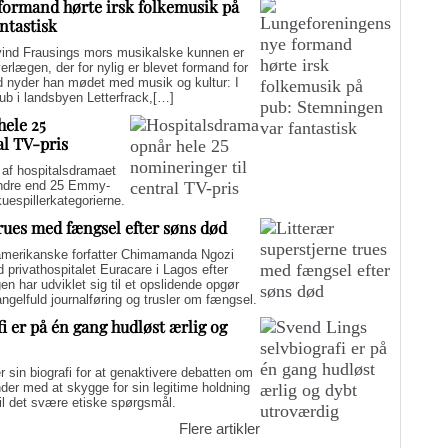
formand hørte irsk folkemusik på
ntastisk
d Frausings mors musikalske kunnen er
verlægen, der for nylig er blevet formand for
d nyder han mødet med musik og kultur: I
pub i landsbyen Letterfrack,[…]
hele 25
al TV-pris
f hospitalsdramaet
mindre end 25 Emmy-
kuespillerkategorierne.
trues med fængsel efter søns død
merikanske forfatter Chimamanda Ngozi
d privathospitalet Euracare i Lagos efter
n har udviklet sig til et opslidende opgør
elfuld journalføring og trusler om fængsel.
i er på én gang hudløst ærlig og
sin biografi for at genaktivere debatten om
er med at skygge for sin legitime holdning
 til det svære etiske spørgsmål.
Flere artikler