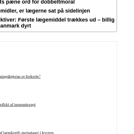
ets pæne ord for dobbeltmoral
idler, er lægerne sat på sidelinjen
tiver: Første lægemiddel trækkes ud – billig
Danmark dyrt
ningslinjerne er forkerte?
 effekt af immunterapi
f tarmkræft-metastaser i leveren