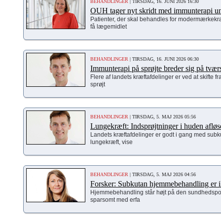
BEHANDLINGER
| TIRSDAG, 16. JUNI 2026 16:30
OUH tager nyt skridt med immunterapi u
Patienter, der skal behandles for modermærkekr
få lægemidlet
BEHANDLINGER
| TIRSDAG, 16. JUNI 2026 06:30
Immunterapi på sprøjte breder sig på tvær
Flere af landets kræftafdelinger er ved at skifte f
sprøjt
BEHANDLINGER
| TIRSDAG, 5. MAJ 2026 05:56
Lungekræft: Indsprøjtninger i huden afløs
Landets kræftafdelinger er godt i gang med subk
lungekræft, vise
BEHANDLINGER
| TIRSDAG, 5. MAJ 2026 04:56
Forsker: Subkutan hjemmebehandling er ikk
Hjemmebehandling står højt på den sundhedspoli
sparsomt med erfa