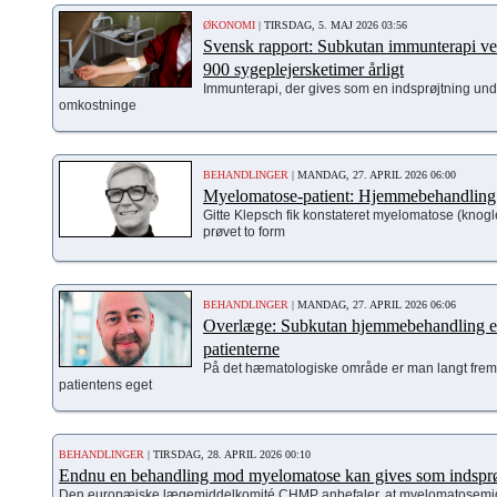
ØKONOMI
| TIRSDAG, 5. MAJ 2026 03:56
Svensk rapport: Subkutan immunterapi ve
900 sygeplejersketimer årligt
Immunterapi, der gives som en indsprøjtning und
omkostninge
BEHANDLINGER
| MANDAG, 27. APRIL 2026 06:00
Myelomatose-patient: Hjemmebehandling g
Gitte Klepsch fik konstateret myelomatose (knog
prøvet to form
BEHANDLINGER
| MANDAG, 27. APRIL 2026 06:06
Overlæge: Subkutan hjemmebehandling er 
patienterne
På det hæmatologiske område er man langt fremme
patientens eget
BEHANDLINGER
| TIRSDAG, 28. APRIL 2026 00:10
Endnu en behandling mod myelomatose kan gives som indsprø
Den europæiske lægemiddelkomité CHMP anbefaler, at myelomatosemidl