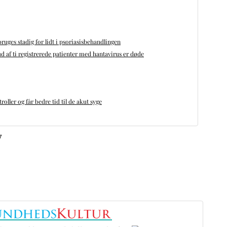
bruges stadig for lidt i psoriasisbehandlingen
d af ti registrerede patienter med hantavirus er døde
oller og får bedre tid til de akut syge
v