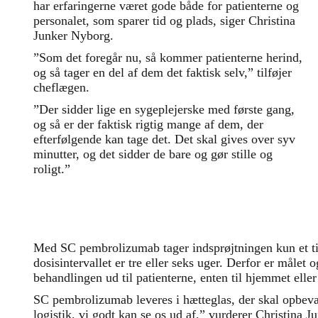
har erfaringerne været gode både for patienterne og
personalet, som sparer tid og plads, siger Christina
Junker Nyborg.
”Som det foregår nu, så kommer patienterne herind,
og så tager en del af dem det faktisk selv,” tilføjer
cheflægen.
”Der sidder lige en sygeplejerske med første gang,
og så er der faktisk rigtig mange af dem, der
efterfølgende kan tage det. Det skal gives over syv
minutter, og det sidder de bare og gør stille og
roligt.”
Med SC pembrolizumab tager indsprøjtningen kun et til
dosisintervallet er tre eller seks uger. Derfor er målet o
behandlingen ud til patienterne, enten til hjemmet eller
SC pembrolizumab leveres i hætteglas, der skal opbeva
logistik, vi godt kan se os ud af,” vurderer Christina 