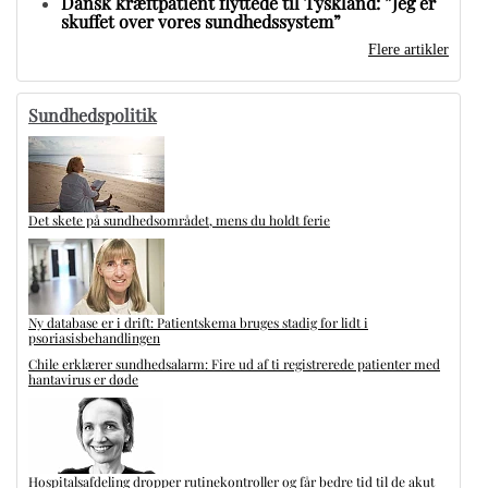
Dansk kræftpatient flyttede til Tyskland: ”Jeg er
skuffet over vores sundhedssystem”
Flere artikler
Sundhedspolitik
Det skete på sundhedsområdet, mens du holdt ferie
Ny database er i drift: Patientskema bruges stadig for lidt i
psoriasisbehandlingen
Chile erklærer sundhedsalarm: Fire ud af ti registrerede patienter med
hantavirus er døde
Hospitalsafdeling dropper rutinekontroller og får bedre tid til de akut