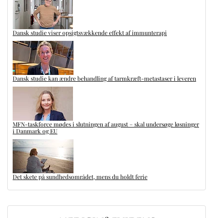
Dansk studie viser opsigtsvækkende effekt af immunterapi
Dansk studie kan ændre behandling af tarmkræft-metastaser i leveren
MFN-taskforce mødes i slutningen af august – skal undersøge løsninger
i Danmark og EU
Det skete på sundhedsområdet, mens du holdt ferie