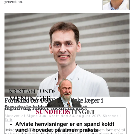
generation.
1
2
3
Formand for DSKO: Nordiske læger i
fagudvalg lukker Medicinrådet
Skrevet af Signe Juul Kraft den
30. august 2017
. Skrevet i
Etik
.
Afviste henvisninger er en spand koldt
vand i hovedet på almen praksis
Hvis det ikke lykkes at finde danske læger, der vil stille op som formænd til
Medicinrådets fagudvalg, skal pladserne muligvis besættes af svenske eller