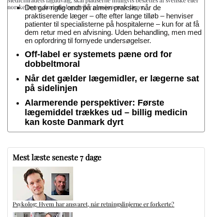
norske læger, farmakologer eller pensionerede læger.
Det gør rigtig ondt på almen praksis, når de
praktiserende læger – ofte efter lange tilløb – henviser
patienter til specialisterne på hospitalerne – kun for at få
dem retur med en afvisning. Uden behandling, men med
en opfordring til fornyede undersøgelser.
Off-label er systemets pæne ord for
dobbeltmoral
Når det gælder lægemidler, er lægerne sat
på sidelinjen
Alarmerende perspektiver: Første
lægemiddel trækkes ud – billig medicin
kan koste Danmark dyrt
Mest læste seneste 7 dage
Psykolog: Hvem har ansvaret, når retningslinjerne er forkerte?