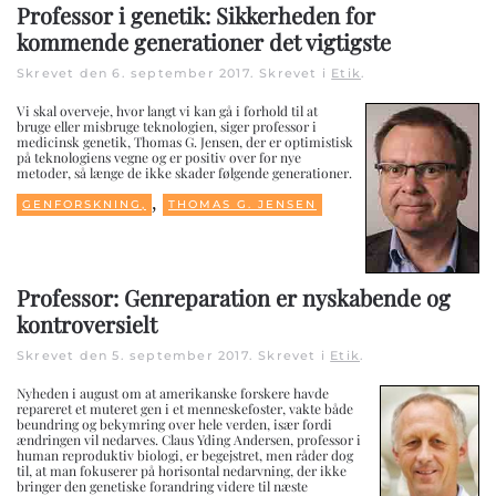
Professor i genetik: Sikkerheden for
kommende generationer det vigtigste
Skrevet den
6. september 2017
. Skrevet i
Etik
.
Vi skal overveje, hvor langt vi kan gå i forhold til at
bruge eller misbruge teknologien, siger professor i
medicinsk genetik, Thomas G. Jensen, der er optimistisk
på teknologiens vegne og er positiv over for nye
metoder, så længe de ikke skader følgende generationer.
,
GENFORSKNING,
THOMAS G. JENSEN
Professor: Genreparation er nyskabende og
kontroversielt
Skrevet den
5. september 2017
. Skrevet i
Etik
.
Nyheden i august om at amerikanske forskere havde
repareret et muteret gen i et menneskefoster, vakte både
beundring og bekymring over hele verden, især fordi
ændringen vil nedarves. Claus Yding Andersen, professor i
human reproduktiv biologi, er begejstret, men råder dog
til, at man fokuserer på horisontal nedarvning, der ikke
bringer den genetiske forandring videre til næste