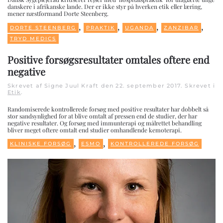
danskere i afrikanske lande. Der er ikke styr på hverken etik eller læring,
mener næstformand Dorte Steenberg.
,
,
,
,
DORTE STEENBERG
PRAKTIK
UGANDA
ZANZIBAR
TRYD MEDICS
Positive forsøgsresultater omtales oftere end
negative
Skrevet af Signe Juul Kraft den
22. september 2017
. Skrevet i
Etik
.
Randomiserede kontrollerede forsøg med positive resultater har dobbelt så
stor sandsynlighed for at blive omtalt af pressen end de studier, der har
negative resultater. Og forsøg med immunterapi og målrettet behandling
bliver meget oftere omtalt end studier omhandlende kemoterapi.
,
,
KLINISKE FORSØG
ESMO
KONTROLLEREDE FORSØG