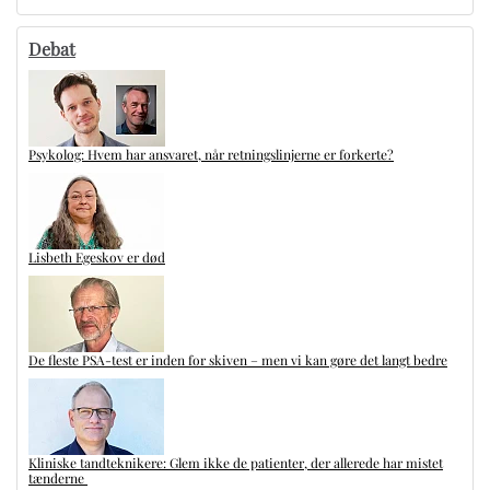
Debat
Psykolog: Hvem har ansvaret, når retningslinjerne er forkerte?
Lisbeth Egeskov er død
De fleste PSA-test er inden for skiven – men vi kan gøre det langt bedre
Kliniske tandteknikere: Glem ikke de patienter, der allerede har mistet
tænderne