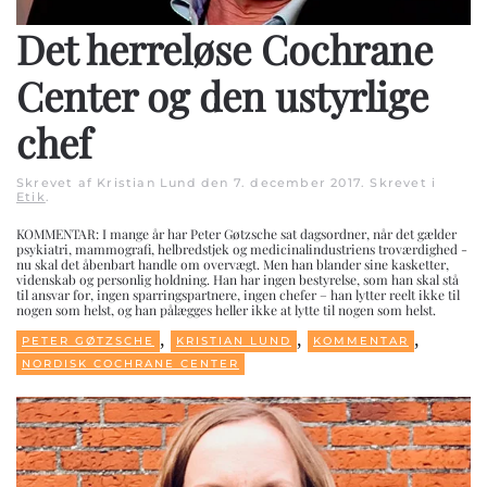
Det herreløse Cochrane
Center og den ustyrlige
chef
Skrevet af Kristian Lund den
7. december 2017
. Skrevet i
Etik
.
KOMMENTAR: I mange år har Peter Gøtzsche sat dagsordner, når det gælder
psykiatri, mammografi, helbredstjek og medicinalindustriens troværdighed -
nu skal det åbenbart handle om overvægt. Men han blander sine kasketter,
videnskab og personlig holdning. Han har ingen bestyrelse, som han skal stå
til ansvar for, ingen sparringspartnere, ingen chefer – han lytter reelt ikke til
nogen som helst, og han pålægges heller ikke at lytte til nogen som helst.
,
,
,
PETER GØTZSCHE
KRISTIAN LUND
KOMMENTAR
NORDISK COCHRANE CENTER