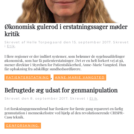
Økonomisk gulerod i erstatningssager møder
kritik
Skrevet af Helle Torpegaard den
15. september 2017
. Skrevet
i
Etik
.
I flere regioner er der indført systemer, som belønner de sygehusafdelinger
økonomisk, som har få patienterstatninger. Det er en helt forkert vej at gå,
mener direktør i Styrelsen for Patientsikkerhed, Anne-Marie Vangsted. Hun
får opbakning fra adskillige sundhedsordførere.
,
PATIENTERSTATNING
ANNE-MARIE VANGSTED
Befrugtede æg udsat for genmanipulation
Skrevet den
8. september 2017
. Skrevet i
Etik
.
I et forskningsgennembrud har forskere for første gang repareret en farlig
genmutation i menneskefostre ved hjælp af den revolutionerende CRISPR-
Cas9 teknik.
GENFORSKNING,