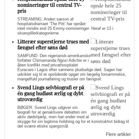
nomineringer til central TV-
pris
STREAMING: Anden sæson af
hospitalsdramaet ‘The Pitt’ har opnået
intet mindre end 25 Emmy-nomineringer. Heraf er 13 i
skuespillerkategorierne.
Litterær superstjerne trues med
fængsel efter søns død
SAMFUND: Den nigeriansk-amerikanske
forfatter Chimamanda Ngozi Adichie er i
åben konflikt med privathospitalet
Euracare i Lagos efter sønnens pludselige død. Sagen har
udviklet sig til et opslidende opgør om lægelig forsømmelse,
mangelfuld journalføring og trusler om fængsel.
Svend Lings selvbiografi er på
én gang hudløst ærlig og dybt
utroværdig
BØGER: Svend Lings udgiver sin
biografi for at genaktivere debatten om
aktiv dødshjælp, men han ender med at
skygge for sin legitime holdning og for et konstruktivt bidrag til
det svære etiske spørgsmål.
Flere artikler