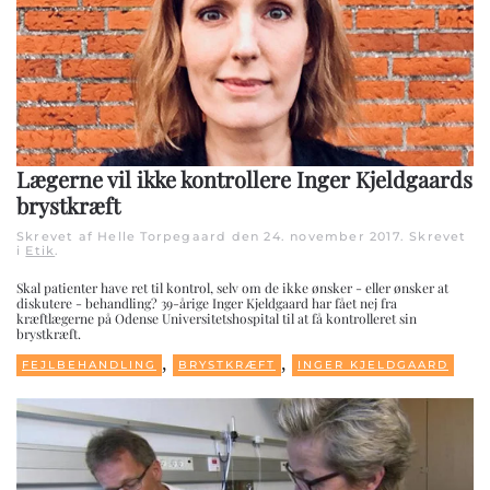
Lægerne vil ikke kontrollere Inger Kjeldgaards
brystkræft
Skrevet af Helle Torpegaard den
24. november 2017
. Skrevet
i
Etik
.
Skal patienter have ret til kontrol, selv om de ikke ønsker - eller ønsker at
diskutere - behandling? 39-årige Inger Kjeldgaard har fået nej fra
kræftlægerne på Odense Universitetshospital til at få kontrolleret sin
brystkræft.
,
,
FEJLBEHANDLING
BRYSTKRÆFT
INGER KJELDGAARD