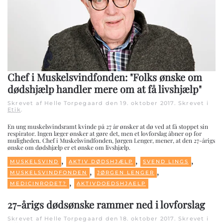
Chef i Muskelsvindfonden: "Folks ønske om
dødshjælp handler mere om at få livshjælp"
Skrevet af Helle Torpegaard den
19. oktober 2017
. Skrevet i
Etik
.
En ung muskelsvindsramt kvinde på 27 år ønsker at dø ved at få stoppet sin
respirator. Ingen læger ønsker at gøre det, men et lovforslag åbner op for
muligheden. Chef i Muskelsvindfonden, Jørgen Lenger, mener, at den 27-årigs
ønske om dødshjælp er et ønske om livshjælp.
,
,
,
MUSKELSVIND
AKTIV DØDSHJÆLP
SVEND LINGS
,
,
MUSKELSVINDFONDEN
JØRGEN LENGER
,
MEDICINRODET?
AKTIVDOEDSHJAELP
27-årigs dødsønske rammer ned i lovforslag
Skrevet af Helle Torpegaard den
18. oktober 2017
. Skrevet i