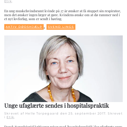
Etik
.
En ung muskelsvindsramt kvinde på 27 år ønsker at få stoppet sin respirator,
men det ønsker ingen læger at gøre. Kvindens ønske om at dø rammer ned i
et nyt lovforlag, som er sendt i høring.
,
AKTIV DØDSHJÆLP
SVEND LINGS
Unge ufaglærte sendes i hospitalspraktik
Skrevet af Helle Torpegaard den
25. september 2017
. Skrevet
i
Etik
.
Dansk Sygeplejeråd kritiserer rejser med ’hospitalspraktik’ for ufaglærte unge