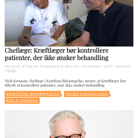
Cheflæge: Kræftlæger bør kontrollere
patienter, der ikke ønsker behandling
Skrevet af Helle Torpegaard den
24. november 2017
. Skrevet
i
Etik
.
Niels Kroman, cheflæge i Kræftens Bekæmpelse, mener, at kræftlæger bør
tilbyde at kontrollere patienter, som ikke ønsker behandling
,
,
KRÆFTENS BEKÆMPELSE
INGER KJELDGAARD
NIELS KROMAN