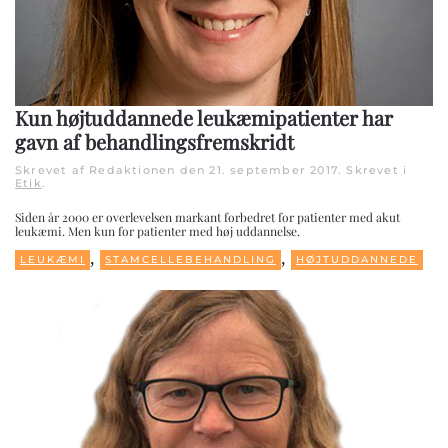
Kun højtuddannede leukæmipatienter har
gavn af behandlingsfremskridt
Skrevet af Redaktionen den
21. september 2017
. Skrevet i
Etik
.
Siden år 2000 er overlevelsen markant forbedret for patienter med akut
leukæmi. Men kun for patienter med høj uddannelse.
,
,
LEUKÆMI
STAMCELLEBEHANDLING
HØJTUDDANNEDE