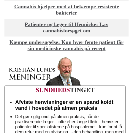
Cannabis hjælper med at bekæmpe resistente
bakterier
Patienter og læger til Heunicke: Lav
cannabisforsøget om
Kæmpe undersøgelse: Kun hver femte patient får
sin medicinske cannabis på recept
Afviste henvisninger er en spand koldt
vand i hovedet på almen praksis
Det gør rigtig ondt på almen praksis, når de
praktiserende læger – ofte efter lange tilløb – henviser
patienter til specialisterne på hospitalerne – kun for at få
dem retur med en afvisning. Uden behandling, men med