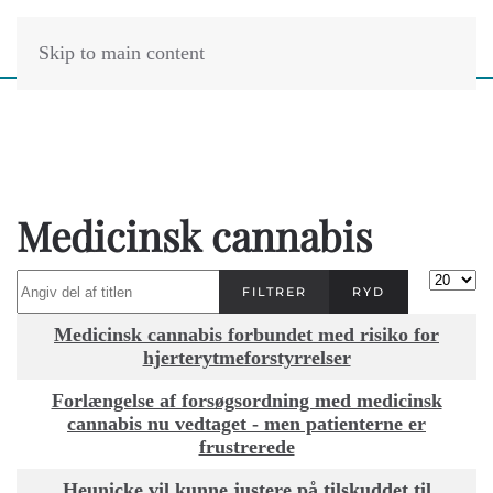
Skip to main content
Medicinsk cannabis
Angiv del af titlen
Vis #
FILTRER
RYD
Titel
Medicinsk cannabis forbundet med risiko for
hjerterytmeforstyrrelser
Forlængelse af forsøgsordning med medicinsk
cannabis nu vedtaget - men patienterne er
frustrerede
Heunicke vil kunne justere på tilskuddet til