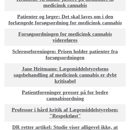
medicinsk cannabis
Patienter og læger: Det skal laves om i den
forlængede forsøgsordning for medicinsk cannabis
Forsøgsordningen for medicinsk cannabis
videreføres
Scleroseforeningen: Prisen holder patienter fra
forsøgsordningen
Jane Heitmann: Lægemiddelstyrelsens
sagsbehandling af medicinsk cannabis er dybt
kritisabel
Patientforeninger presser på for bedre
cannabisordning
Professor i hård kritik af Lægemiddelstyrelsen:
"Respektløst"
DR retter artikel: Studie viser alligevel ikke, at