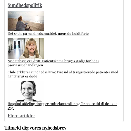
Sundhedspolitik
Det skete på sundhedsområdet, mens du holdt ferie
Ny database er i drift: Patientskema bruges stadig for lidt i
psoriasisbehandlingen
Chile erklærer sundhedsalarm: Fire ud af ti registrerede patienter med
hantavirus er døde
Hospitalsafdeling dropper rutinekontroller og får bedre tid til de akut
syge
Flere artikler
Tilmeld dig vores nyhedsbrev