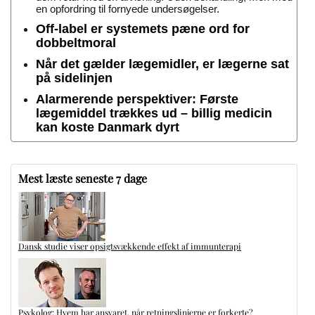
en opfordring til fornyede undersøgelser.
Off-label er systemets pæne ord for
dobbeltmoral
Når det gælder lægemidler, er lægerne sat
på sidelinjen
Alarmerende perspektiver: Første
lægemiddel trækkes ud – billig medicin
kan koste Danmark dyrt
Mest læste seneste 7 dage
Dansk studie viser opsigtsvækkende effekt af immunterapi
Psykolog: Hvem har ansvaret, når retningslinjerne er forkerte?