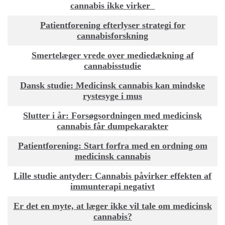
cannabis ikke virker
Patientforening efterlyser strategi for
cannabisforskning
Smertelæger vrede over mediedækning af
cannabisstudie
Dansk studie: Medicinsk cannabis kan mindske
rystesyge i mus
Slutter i år: Forsøgsordningen med medicinsk
cannabis får dumpekarakter
Patientforening: Start forfra med en ordning om
medicinsk cannabis
Lille studie antyder: Cannabis påvirker effekten af
immunterapi negativt
Er det en myte, at læger ikke vil tale om medicinsk
cannabis?