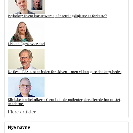
Psykolog: Hvem har ansvaret, når retningslinjerne er forkerte?
Lisbeth Egeskov er død
De fleste PSA-test er inden for skiven – men vi kan gøre det langt bedre
Kliniske tandteknikere: Glem ikke de patienter, der allerede har mistet
tænderne
Flere artikler
Nye navne