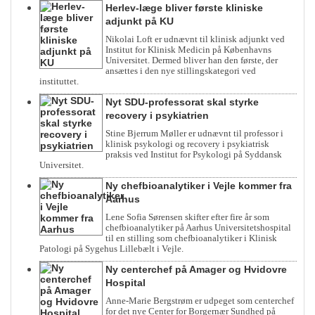
Herlev-læge bliver første kliniske
adjunkt på KU
Nikolai Loft er udnævnt til klinisk adjunkt ved
Institut for Klinisk Medicin på Københavns
Universitet. Dermed bliver han den første, der
ansættes i den nye stillingskategori ved
instituttet.
Nyt SDU-professorat skal styrke
recovery i psykiatrien
Stine Bjerrum Møller er udnævnt til professor i
klinisk psykologi og recovery i psykiatrisk
praksis ved Institut for Psykologi på Syddansk
Universitet.
Ny chefbioanalytiker i Vejle kommer fra
Aarhus
Lene Sofia Sørensen skifter efter fire år som
chefbioanalytiker på Aarhus Universitetshospital
til en stilling som chefbioanalytiker i Klinisk
Patologi på Sygehus Lillebælt i Vejle.
Ny centerchef på Amager og Hvidovre
Hospital
Anne-Marie Bergstrøm er udpeget som centerchef
for det nye Center for Borgernær Sundhed på