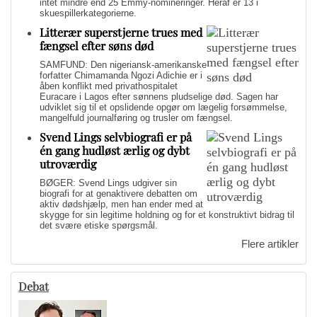
intet mindre end 25 Emmy-nomineringer. Heraf er 13 i
skuespillerkategorierne.
Litterær superstjerne trues med
fængsel efter søns død
SAMFUND: Den nigeriansk-amerikanske
forfatter Chimamanda Ngozi Adichie er i
åben konflikt med privathospitalet
Euracare i Lagos efter sønnens pludselige død. Sagen har
udviklet sig til et opslidende opgør om lægelig forsømmelse,
mangelfuld journalføring og trusler om fængsel.
Svend Lings selvbiografi er på
én gang hudløst ærlig og dybt
utroværdig
BØGER: Svend Lings udgiver sin
biografi for at genaktivere debatten om
aktiv dødshjælp, men han ender med at
skygge for sin legitime holdning og for et konstruktivt bidrag til
det svære etiske spørgsmål.
Flere artikler
Debat