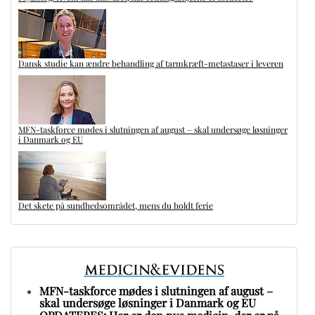
Dansk studie kan ændre behandling af tarmkræft-metastaser i leveren
MFN-taskforce mødes i slutningen af august – skal undersøge løsninger
i Danmark og EU
Det skete på sundhedsområdet, mens du holdt ferie
MFN-taskforce mødes i slutningen af august –
skal undersøge løsninger i Danmark og EU