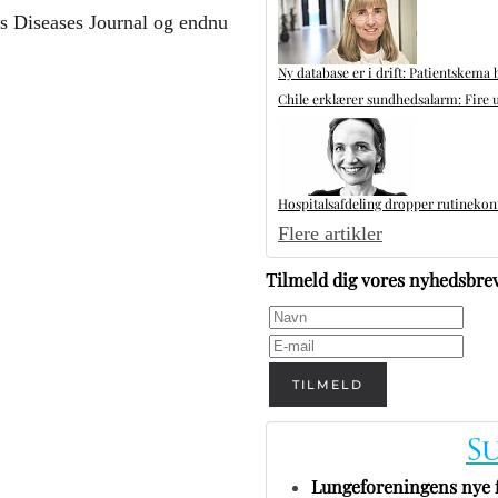
ous Diseases Journal og endnu
Ny database er i drift: Patientskema 
Chile erklærer sundhedsalarm: Fire u
Hospitalsafdeling dropper rutinekontr
Flere artikler
Tilmeld dig vores nyhedsbre
TILMELD
Lungeforeningens nye 