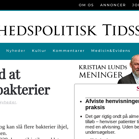
OM OS
ANNONCER
JO
Nyheder
Kultur
Kommentarer
Medicin&Evidens
d at
bakterier
Afviste henvisninge
Nyheder
.
praksis
Det gør rigtig ondt på alme
tilløb – henviser patienter 
g kan slå flere bakterier ihjel,
med en afvisning. Uden be
undersøgelser.
ten.