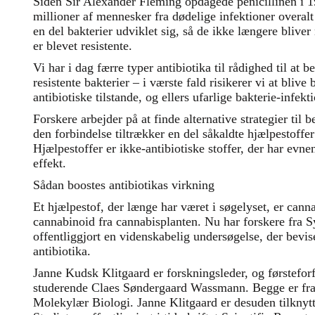
Siden Sir Alexander Fleming opdagede penicillinen i 19
millioner af mennesker fra dødelige infektioner overal
en del bakterier udviklet sig, så de ikke længere blive
er blevet resistente.
Vi har i dag færre typer antibiotika til rådighed til at 
resistente bakterier – i værste fald risikerer vi at blive
antibiotiske tilstande, og ellers ufarlige bakterie-infekt
Forskere arbejder på at finde alternative strategier til 
den forbindelse tiltrækker en del såkaldte hjælpestof
Hjælpestoffer er ikke-antibiotiske stoffer, der har evnen
effekt.
Sådan boostes antibiotikas virkning
Et hjælpestof, der længe har været i søgelyset, er can
cannabinoid fra cannabisplanten. Nu har forskere fra 
offentliggjort en videnskabelig undersøgelse, der bevis
antibiotika.
Janne Kudsk Klitgaard er forskningsleder, og førsteforfat
studerende Claes Søndergaard Wassmann. Begge er fra 
Molekylær Biologi. Janne Klitgaard er desuden tilknytt