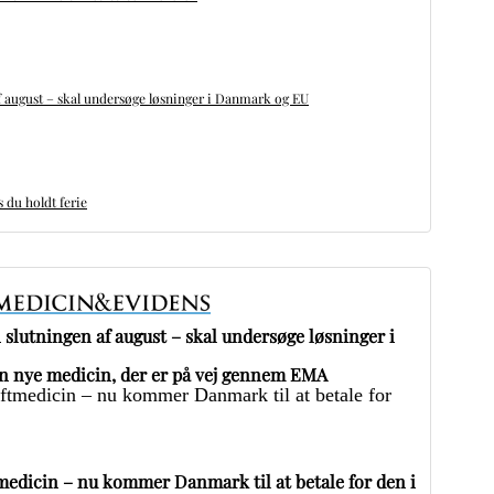
 august – skal undersøge løsninger i Danmark og EU
du holdt ferie
slutningen af august – skal undersøge løsninger i
 nye medicin, der er på vej gennem EMA
edicin – nu kommer Danmark til at betale for den i