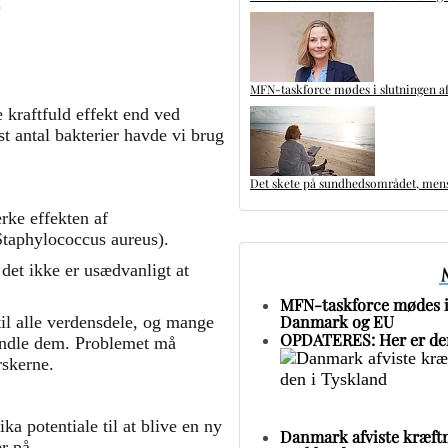
.
MFN-taskforce mødes i slutningen af
 kraftfuld effekt end ved
st antal bakterier havde vi brug
Det skete på sundhedsområdet, mens 
ærke effekten af
Staphylococcus aureus).
et ikke er usædvanligt at
MFN-taskforce mødes i 
Danmark og EU
til alle verdensdele, og mange
OPDATERES: Her er den
handle dem. Problemet må
rskerne.
a potentiale til at blive en ny
Danmark afviste kræftm
r på.