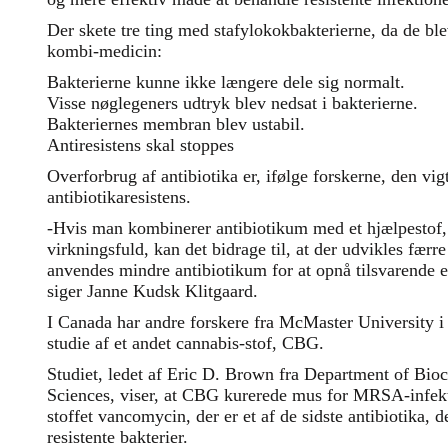
Der skete tre ting med stafylokokbakterierne, da de bl
kombi-medicin:
Bakterierne kunne ikke længere dele sig normalt.
Visse nøglegeners udtryk blev nedsat i bakterierne.
Bakteriernes membran blev ustabil.
Antiresistens skal stoppes
Overforbrug af antibiotika er, ifølge forskerne, den vigt
antibiotikaresistens.
-Hvis man kombinerer antibiotikum med et hjælpestof
virkningsfuld, kan det bidrage til, at der udvikles færre 
anvendes mindre antibiotikum for at opnå tilsvarende e
siger Janne Kudsk Klitgaard.
I Canada har andre forskere fra McMaster University i 
studie af et andet cannabis-stof, CBG.
Studiet, ledet af Eric D. Brown fra Department of Bi
Sciences, viser, at CBG kurerede mus for MRSA-infekti
stoffet vancomycin, der er et af de sidste antibiotika, d
resistente bakterier.