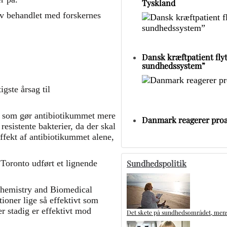
Tyskland
ev behandlet med forskernes
Dansk kræftpatient flytt
sundhedssystem”
igste årsag til
, som gør antibiotikummet mere
Danmark reagerer proa
resistente bakterier, da der skal
ffekt af antibiotikummet alene,
Sundhedspolitik
Toronto udført et lignende
ochemistry and Biomedical
oner lige så effektivt som
er stadig er effektivt mod
Det skete på sundhedsområdet, mens 