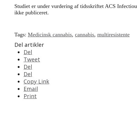
Studiet er under vurdering af tidsskriftet ACS Infecti
ikke publiceret.
Tags:
Medicinsk cannabis
,
cannabis
,
multiresistente
Del artikler
Del
Tweet
Del
Del
Copy Link
Email
Print