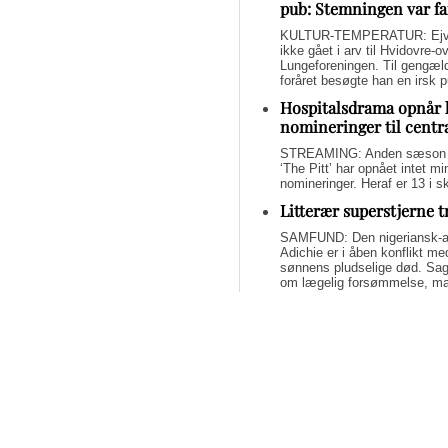
pub: Stemningen var fa
KULTUR-TEMPERATUR: Ejvin
ikke gået i arv til Hvidovre-o
Lungeforeningen. Til gengæl
foråret besøgte han en irsk 
Hospitalsdrama opnår 
nomineringer til centr
STREAMING: Anden sæson a
‘The Pitt’ har opnået intet 
nomineringer. Heraf er 13 i s
Litterær superstjerne 
SAMFUND: Den nigeriansk-a
Adichie er i åben konflikt me
sønnens pludselige død. Sage
om lægelig forsømmelse, mang
Svend Lings selvbiograf
dybt utroværdig
BØGER: Svend Lings udgiver 
aktiv dødshjælp, men han end
og for et konstruktivt bidrag