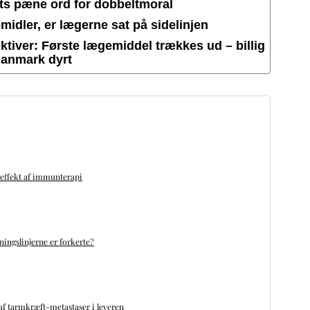
ets pæne ord for dobbeltmoral
idler, er lægerne sat på sidelinjen
tiver: Første lægemiddel trækkes ud – billig
Danmark dyrt
 effekt af immunterapi
ningslinjerne er forkerte?
f tarmkræft-metastaser i leveren