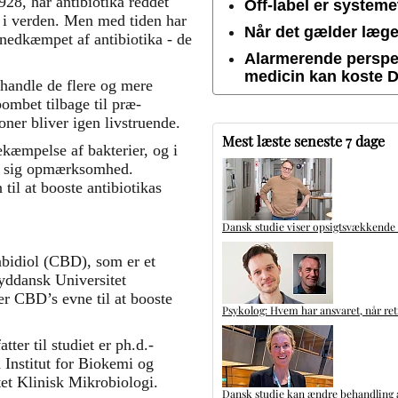
28, har antibiotika reddet
Off-label er system
t i verden. Men med tiden har
Når det gælder lægem
r nedkæmpet af antibiotika - de
Alarmerende perspek
medicin kan koste 
behandle de flere og mere
 bombet tilbage til præ-
ioner bliver igen livstruende.
Mest læste seneste 7 dage
bekæmpelse af bakterier, og i
fer sig opmærksomhed.
 til at booste antibiotikas
Dansk studie viser opsigtsvækkende
nabidiol (CBD), som er et
Syddansk Universitet
er CBD’s evne til at booste
Psykolog: Hvem har ansvaret, når ret
ter til studiet er ph.d.-
Institut for Biokemi og
et Klinisk Mikrobiologi.
Dansk studie kan ændre behandling a