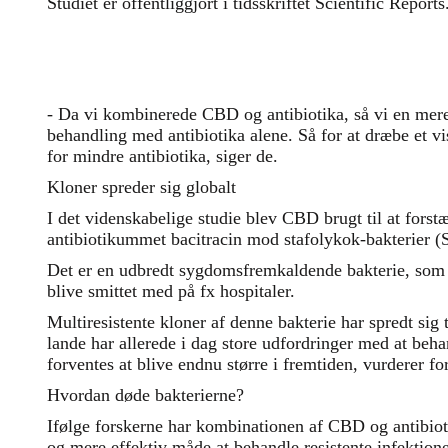
Studiet er offentliggjort i tidsskriftet Scientific Reports
- Da vi kombinerede CBD og antibiotika, så vi en mere
behandling med antibiotika alene. Så for at dræbe et vi
for mindre antibiotika, siger de.
Kloner spreder sig globalt
I det videnskabelige studie blev CBD brugt til at forst
antibiotikummet bacitracin mod stafolykok-bakterier (
Det er en udbredt sygdomsfremkaldende bakterie, som d
blive smittet med på fx hospitaler.
Multiresistente kloner af denne bakterie har spredt sig 
lande har allerede i dag store udfordringer med at be
forventes at blive endnu større i fremtiden, vurderer fo
Hvordan døde bakterierne?
Ifølge forskerne har kombinationen af CBD og antibiotik
og mere effektiv måde at behandle resistente infektione