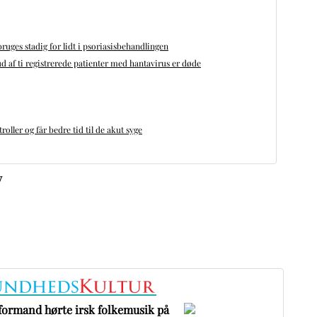
bruges stadig for lidt i psoriasisbehandlingen
d af ti registrerede patienter med hantavirus er døde
oller og får bedre tid til de akut syge
v
formand hørte irsk folkemusik på