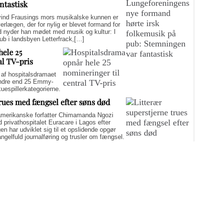
ntastisk
d Frausings mors musikalske kunnen er
verlægen, der for nylig er blevet formand for
d nyder han mødet med musik og kultur: I
pub i landsbyen Letterfrack,[…]
hele 25
al TV-pris
f hospitalsdramaet
mindre end 25 Emmy-
kuespillerkategorierne.
trues med fængsel efter søns død
merikanske forfatter Chimamanda Ngozi
d privathospitalet Euracare i Lagos efter
n har udviklet sig til et opslidende opgør
elfuld journalføring og trusler om fængsel.
i er på én gang hudløst ærlig og
sin biografi for at genaktivere debatten om
er med at skygge for sin legitime holdning
 til det svære etiske spørgsmål.
Flere artikler