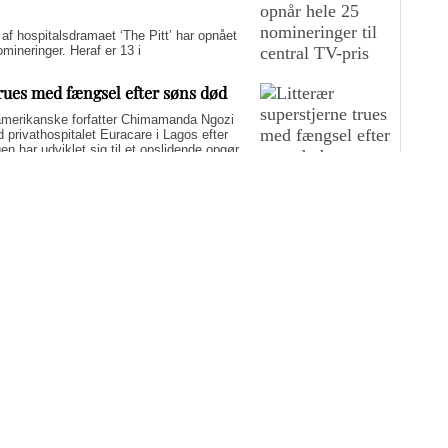
hospitalsdramaet ‘The Pitt’ har opnået
ineringer. Heraf er 13 i
trues med fængsel efter søns død
merikanske forfatter Chimamanda Ngozi
d privathospitalet Euracare i Lagos efter
n har udviklet sig til et opslidende opgør
elfuld journalføring og trusler om fængsel.
i er på én gang hudløst ærlig og
sin biografi for at genaktivere debatten om
er med at skygge for sin legitime holdning
 til det svære etiske spørgsmål.
yst i sommerferien: Fem
g-muligheder
nderholdning i ferien, der både oplyser og inspirerer? Medicinske
edst anmeldte film, TV-udsendelser og dokumentarer fra 2026. De
ner.
Flere artikler