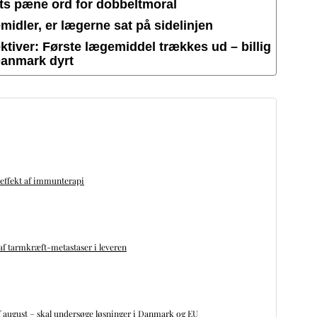
ets pæne ord for dobbeltmoral
idler, er lægerne sat på sidelinjen
tiver: Første lægemiddel trækkes ud – billig
Danmark dyrt
 effekt af immunterapi
f tarmkræft-metastaser i leveren
 august – skal undersøge løsninger i Danmark og EU