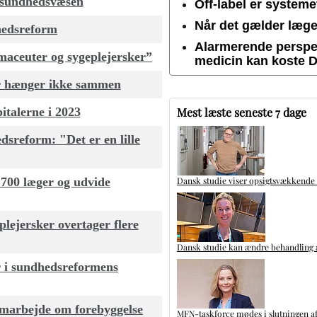
e sundhedsvæsen
Off-label er system
Når det gælder lægem
hedsreform
Alarmerende perspek
rmaceuter og sygeplejersker”
medicin kan koste 
er hænger ikke sammen
italerne i 2023
Mest læste seneste 7 dage
sreform: "Det er en lille
.700 læger og udvide
Dansk studie viser opsigtsvækkende
plejersker overtager flere
Dansk studie kan ændre behandling a
r i sundhedsreformens
samarbejde om forebyggelse
MFN-taskforce mødes i slutningen af