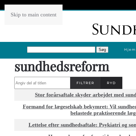
Skip to main content
Hjem
sundhedsreform
Angiv del af titlen
FILTRER
RYD
Titel
Stor forårsaftale skyder arbejdet med sun
Formand for lægeselskab bekymret: Vil sundheds
belastede praktiserende læg
Lettelse efter sundhedsaftale: Psykiatri og som