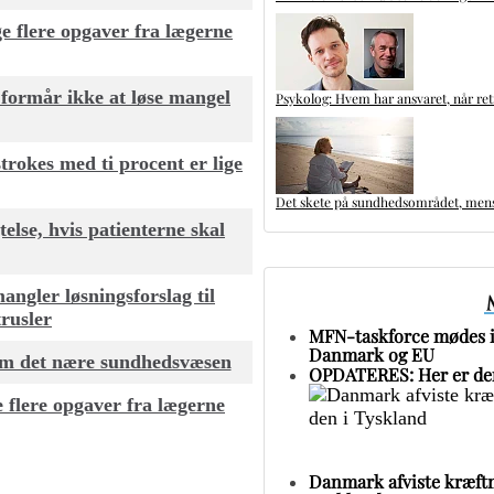
e flere opgaver fra lægerne
 formår ikke at løse mangel
Psykolog: Hvem har ansvaret, når ret
trokes med ti procent er lige
Det skete på sundhedsområdet, mens 
else, hvis patienterne skal
gler løsningsforslag til
trusler
MFN-taskforce mødes i 
Danmark og EU
 om det nære sundhedsvæsen
OPDATERES: Her er den
 flere opgaver fra lægerne
Danmark afviste kræftm