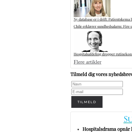
Ny database er i drift: Patientskema 
Chile erklærer sundhedsalarm: Fire u
Hospitalsafdeling dropper rutinekontr
Flere artikler
Tilmeld dig vores nyhedsbre
TILMELD
Hospitalsdrama opnår h