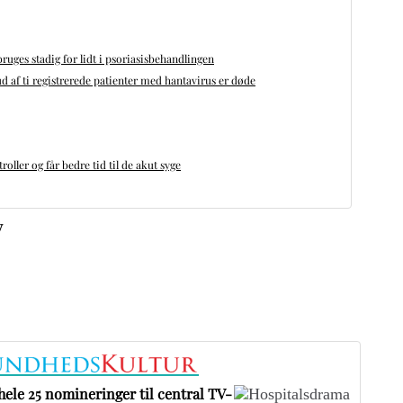
bruges stadig for lidt i psoriasisbehandlingen
d af ti registrerede patienter med hantavirus er døde
oller og får bedre tid til de akut syge
v
ele 25 nomineringer til central TV-