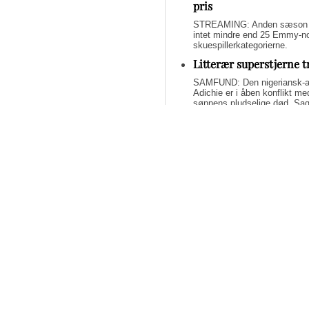
pris
STREAMING: Anden sæson af 
intet mindre end 25 Emmy-nom
skuespillerkategorierne.
Litterær superstjerne 
SAMFUND: Den nigeriansk-a
Adichie er i åben konflikt me
sønnens pludselige død. Sage
om lægelig forsømmelse, mang
Svend Lings selvbiograf
dybt utroværdig
BØGER: Svend Lings udgiver 
aktiv dødshjælp, men han end
og for et konstruktivt bidrag
Bliv underholdt og opl
fremragende streamin
STREAMING: Mangler du lidt u
Tidsskrifter har fundet de b
har alle scoret 5 ud af 6 stjer