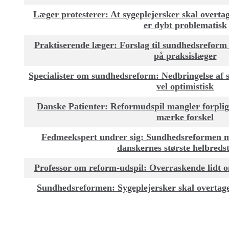
Læger protesterer: At sygeplejersker skal overtag
er dybt problematisk
Praktiserende læger: Forslag til sundhedsreform
på praksislæger
Specialister om sundhedsreform: Nedbringelse af s
vel optimistisk
Danske Patienter: Reformudspil mangler forpligt
mærke forskel
Fedmeekspert undrer sig: Sundhedsreformen man
danskernes største helbreds
Professor om reform-udspil: Overraskende lidt
Sundhedsreformen: Sygeplejersker skal overtage