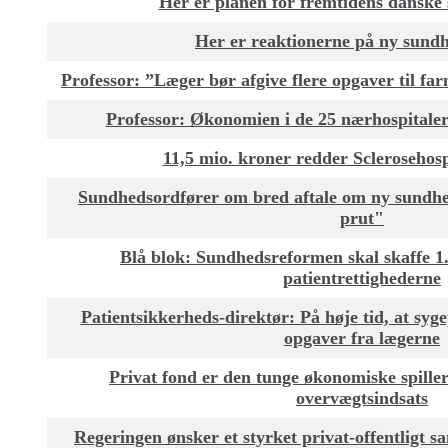
Her er planen for fremtidens dansk
Her er reaktionerne på ny sund
Professor: ”Læger bør afgive flere opgaver til fa
Professor: Økonomien i de 25 nærhospital
11,5 mio. kroner redder Sclerosehosp
Sundhedsordfører om bred aftale om ny sundhed
prut"
Blå blok: Sundhedsreformen skal skaffe 1
patientrettighederne
Patientsikkerheds-direktør: På høje tid, at syge
opgaver fra lægerne
Privat fond er den tunge økonomiske spille
overvægtsindsats
Regeringen ønsker et styrket privat-offentligt 