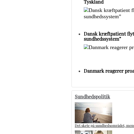
Tyskland
Dansk kræftpatient flytt
sundhedssystem”
Danmark reagerer proa
Sundhedspolitik
Det skete på sundhedsområdet, mens 