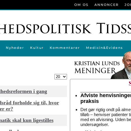
OM OS
ANNONCER
JO
Nyheder
Kultur
Kommentarer
Medicin&Evidens
Vis #
dhedsreformen i gang
Afviste henvisninge
praksis
råd forholde sig til, hvor
er er?
Det gør rigtig ondt på alme
tilløb – henviser patienter 
med en afvisning. Uden be
atik skal kun ligestilles
undersøgelser.