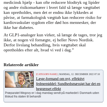
medicinsk hjælp - kan ofte reducere blodtryk og lipider
og andre risikomarkører i hvert fald så længe vægttabet
kan opretholdes, men det er endnu ikke lykkedes at
påvise, at farmakologisk vægttab kan reducere risiko for
kardiovaskulær sygdom eller død hos mennesker, der
ikke har diabetes.
At GLP1-analoger kun virker, så længe de tages, tror jeg
ikke, at nogen vil fornægte, ej heller Novo Nordisk.
Derfor livslang behandling, hvis vægttabet skal
opretholdes efter alt, hvad vi ved i dag.”
Relaterede artikler
[CATEGORY-NAME]
| MANDAG, 12. DECEMBER 2022 07:10
Læge-formand om nyt, effektivt
fedmemiddel: Sundhedsmæssigt har det en
begrænset effekt
Præparatet Wegovy er i dag mandag sendt på markedet i Danmark uden
tilskud fra staten til behandli