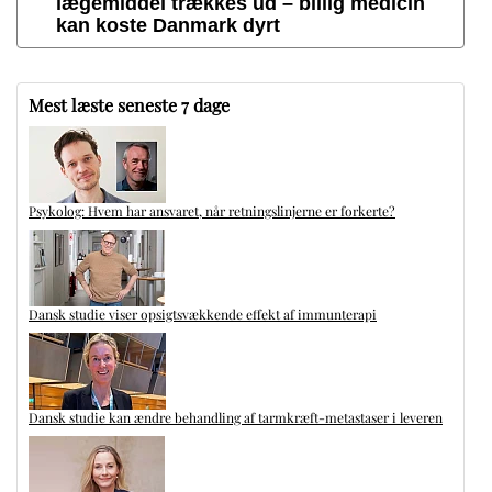
lægemiddel trækkes ud – billig medicin
kan koste Danmark dyrt
Mest læste seneste 7 dage
Psykolog: Hvem har ansvaret, når retningslinjerne er forkerte?
Dansk studie viser opsigtsvækkende effekt af immunterapi
Dansk studie kan ændre behandling af tarmkræft-metastaser i leveren