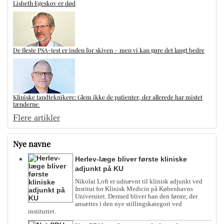
Lisbeth Egeskov er død
De fleste PSA-test er inden for skiven – men vi kan gøre det langt bedre
Kliniske tandteknikere: Glem ikke de patienter, der allerede har mistet
tænderne
Flere artikler
Nye navne
Herlev-læge bliver første kliniske
adjunkt på KU
Nikolai Loft er udnævnt til klinisk adjunkt ved
Institut for Klinisk Medicin på Københavns
Universitet. Dermed bliver han den første, der
ansættes i den nye stillingskategori ved
instituttet.