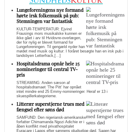
Lungeforeningens nye formand
hørte irsk folkemusik på pub:
Stemningen var fantastisk
KULTUR-TEMPERATUR: Ejvind
Frausings mors musikalske kunnen er
ikke gået i arv til Hvidovre-overlægen,
der for nylig er blevet formand for
Lungeforeningen. Til gengæld nyder han
mødet med musik og kultur: I foråret besøgte han en irsk pub i
landsbyen Letterfrack,[…]
Hospitalsdrama opnår hele 25
nomineringer til central TV-
pris
STREAMING: Anden sæson af
hospitalsdramaet ‘The Pitt’ har opnået
intet mindre end 25 Emmy-nomineringer. Heraf er 13 i
skuespillerkategorierne.
Litterær superstjerne trues med
fængsel efter søns død
SAMFUND: Den nigeriansk-amerikanske
forfatter Chimamanda Ngozi Adichie er i
åben konflikt med privathospitalet
Euracare i Lagos efter sønnens pludselige død. Sagen har