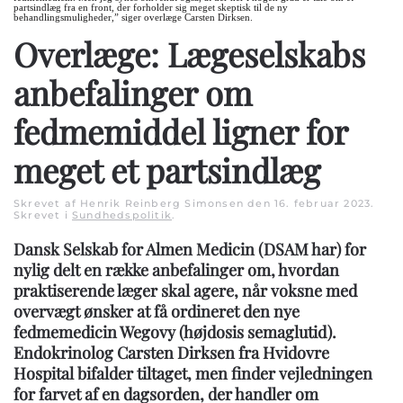
partsindlæg fra en front, der forholder sig meget skeptisk til de ny
behandlingsmuligheder,” siger overlæge Carsten Dirksen.
Overlæge: Lægeselskabs
anbefalinger om
fedmemiddel ligner for
meget et partsindlæg
Skrevet af Henrik Reinberg Simonsen den
16. februar 2023
.
Skrevet i
Sundhedspolitik
.
Dansk Selskab for Almen Medicin (DSAM har) for
nylig delt en række anbefalinger om, hvordan
praktiserende læger skal agere, når voksne med
overvægt ønsker at få ordineret den nye
fedmemedicin Wegovy (højdosis semaglutid).
Endokrinolog Carsten Dirksen fra Hvidovre
Hospital bifalder tiltaget, men finder vejledningen
for farvet af en dagsorden, der handler om