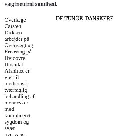
vægtneutral sundhed.
DE TUNGE DANSKERE
Overlæge
Tema på Medicinske Tidsskrifters
Carsten
sider om de stadigt tungere
Dirksen
danskere.
arbejder på
Overvægt og
{slider title="Sundhedspolitisk
Ernæring på
Tidsskrift" class="orange"}
Hvidovre
Hospital.
Afsnittet er
Danske forskere vinder &#039;videnskabens
viet til
Oscar&#039; for opdagelsen bag Wegovy og
medicinsk,
Ozempic
tværfaglig
behandling af
Studie: Vejning af børn har stigmatiserende
mennesker
effekt
med
kompliceret
Forskere fra Danmark er lykkedes med at
sygdom og
skabe potent slankestof i gær
svær
overvægt.