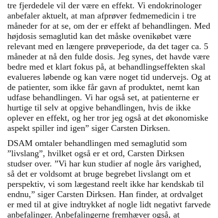
tre fjerdedele vil der være en effekt. Vi endokrinologer
anbefaler aktuelt, at man afprøver fedmemedicin i tre
måneder for at se, om der er effekt af behandlingen. Med
højdosis semaglutid kan det måske ovenikøbet være
relevant med en længere prøveperiode, da det tager ca. 5
måneder at nå den fulde dosis. Jeg synes, det havde være
bedre med et klart fokus på, at behandlingseffekten skal
evalueres løbende og kan være noget tid undervejs. Og at
de patienter, som ikke får gavn af produktet, nemt kan
udfase behandlingen. Vi har også set, at patienterne er
hurtige til selv at opgive behandlingen, hvis de ikke
oplever en effekt, og her tror jeg også at det økonomiske
aspekt spiller ind igen” siger Carsten Dirksen.
DSAM omtaler behandlingen med semaglutid som
”livslang”, hvilket også er et ord, Carsten Dirksen
studser over. ”Vi har kun studier af nogle års varighed,
så det er voldsomt at bruge begrebet livslangt om et
perspektiv, vi som lægestand reelt ikke har kendskab til
endnu,” siger Carsten Dirksen. Han finder, at ordvalget
er med til at give indtrykket af nogle lidt negativt farvede
anbefalinger. Anbefalingerne fremhæver også, at