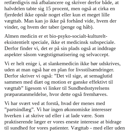
retfærdigvis må afbalancere og skriver derfor både, at
halvdelen tabte sig 15 procent, men også at cirka en
fjerdedel ikke opnår noget eller kun et meget lille
vægttab. Man kan jo ikke på forhånd vide, hvem der
vinder, og hvem der taber (penge og håb).
Almen medicin er et bio-psyko-socialt-kulturelt-
eksistentielt speciale, ikke et medicinsk subspeciale.
Derfor finder vi, det er på sin plads også at inddrage
aspekter såsom vægtstigmatisering og selvaccept.
Vi er helt enige i, at slankemedicin ikke bør udskrives,
uden at man også har en plan for livsstilsændringer.
Derfor skriver vi også: ”Det vil sige, at semaglutid
sammen med diæt og motion er ganske effektivt til
vægttab” ligesom vi linker til Sundhedsstyrelsens
præparatanmeldelse, hvor dette også fremhæves.
Vi har svært ved at forstå, hvad der menes med
”partsindlæg”. Vi har ingen økonomiske interesser
hverken i at skrive ud eller i at lade være. Som
praktiserende læger er vores eneste interesse at bidrage
til sundhed for vores patienter. Vægttab - med eller uden