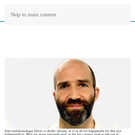
Skip to main content
Som endokrinologer bliver vi skudt i skoene, at vi er alt for begejstrede for den nye
fedmemedicin. Men jeg synes omvendt også, at der her i nogen grad er tale om et