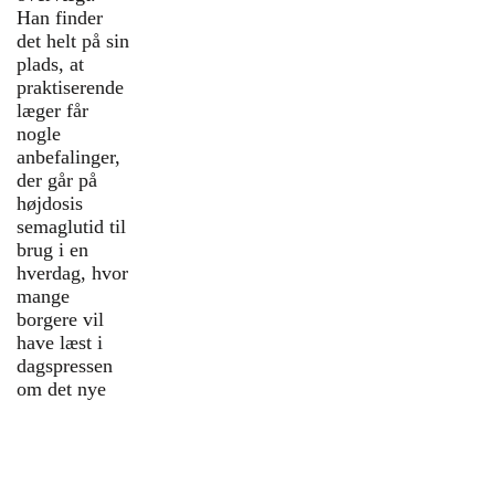
Nye resultater med Wegovy blæser tvivl af
Han finder
vejen: Markant mindre risiko for stroke,
det helt på sin
blodprop i hjertet og død
plads, at
praktiserende
Slankemedicin bruges mest i rige kommuner
læger får
med få overvægtige
nogle
anbefalinger,
Alle Sundhedspolitisk Tidsskrifts artikler om De
der går på
tunge danskere
højdosis
semaglutid til
{slider title="Propatienter"
brug i en
class="blue"}
hverdag, hvor
mange
Journalistisk mesterværk om familie, hvor
borgere vil
seks søskende bliver ramt af skizofreni
have læst i
dagspressen
Ny TV2-serie om stærkt overvægtige unge
om det nye
med lavt selvværd er god public service
Overlæge: Praktiserende lægers tilgang til
overvægt hos små børn er forkert