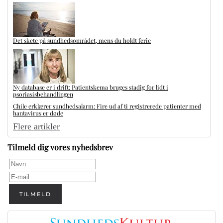
Det skete på sundhedsområdet, mens du holdt ferie
Ny database er i drift: Patientskema bruges stadig for lidt i
psoriasisbehandlingen
Chile erklærer sundhedsalarm: Fire ud af ti registrerede patienter med
hantavirus er døde
Flere artikler
Tilmeld dig vores nyhedsbrev
TILMELD