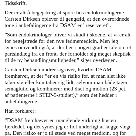
Tidsskrift.
Der er altså begejstring at spore hos endokrinologerne.
Carsten Dirksen oplever til gengæld, at den overordnede
tone i anbefalingerne fra DSAM er ”reserveret”.
”Som endokrinologer bliver vi skudt i skoene, at vi er alt
for begejstrede for den nye fedmemedicin. Men jeg
synes omvendt også, at der her i nogen grad er tale om et
partsindlæg fra en front, der forholder sig meget skeptisk
til de ny behandlingsmuligheder,” siger overlægen.
Carsten Dirksen undrer sig over, hvorfor DSAM
fremhæver, at der ”er en vis risiko for, at man slet ikke
taber sig eller kun taber sig lidt, selvom man både tager
semaglutid og kombinerer med diæt og motion (23 pct.
af patienterne i STEP-5-studiet),” som det hedder i
anbefalingerne.
Han forklarer:
”DSAM fremhæver en manglende virkning hos en
fjerdedel, og det synes jeg er lidt underligt at lægge vægt
på. Den risiko er jo til stede ved meget medicin, og for