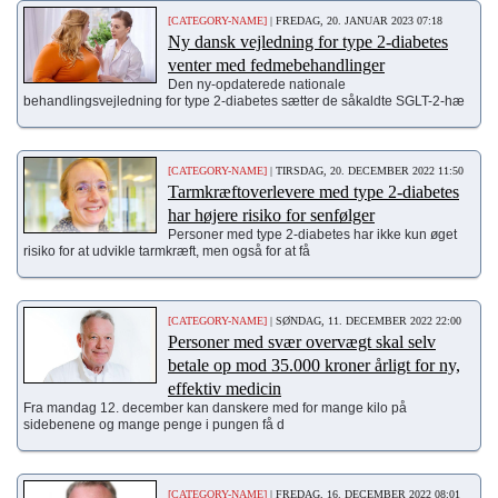
[CATEGORY-NAME]
| FREDAG, 20. JANUAR 2023 07:18
Ny dansk vejledning for type 2-diabetes
venter med fedmebehandlinger
Den ny-opdaterede nationale
behandlingsvejledning for type 2-diabetes sætter de såkaldte SGLT-2-hæ
[CATEGORY-NAME]
| TIRSDAG, 20. DECEMBER 2022 11:50
Tarmkræftoverlevere med type 2-diabetes
har højere risiko for senfølger
Personer med type 2-diabetes har ikke kun øget
risiko for at udvikle tarmkræft, men også for at få
[CATEGORY-NAME]
| SØNDAG, 11. DECEMBER 2022 22:00
Personer med svær overvægt skal selv
betale op mod 35.000 kroner årligt for ny,
effektiv medicin
Fra mandag 12. december kan danskere med for mange kilo på
sidebenene og mange penge i pungen få d
[CATEGORY-NAME]
| FREDAG, 16. DECEMBER 2022 08:01