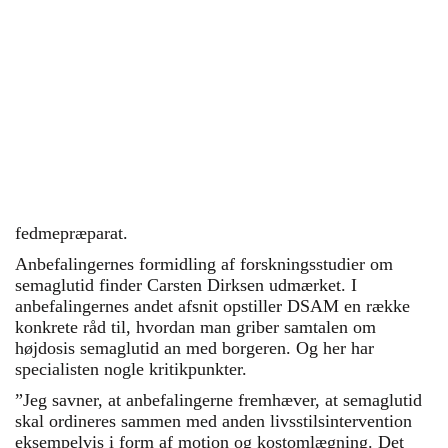
Danske data: Børn med overvægt har større
risiko for kræft som voksne
Forskning: Daglig fastfood kan ødelægge
leveren
Alle Propatienters artikler om De tunge danskere
{/sliders}
fedmepræparat.
Anbefalingernes formidling af forskningsstudier om
semaglutid finder Carsten Dirksen udmærket. I
anbefalingernes andet afsnit opstiller DSAM en række
konkrete råd til, hvordan man griber samtalen om
højdosis semaglutid an med borgeren. Og her har
specialisten nogle kritikpunkter.
”Jeg savner, at anbefalingerne fremhæver, at semaglutid
skal ordineres sammen med anden livsstilsintervention
eksempelvis i form af motion og kostomlægning. Det