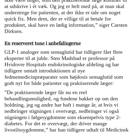
ikke være noget, som den praktiserende læge kommer til
at udskrive i ét væk. Og jeg er helt med på, at man skal
understrege for patienten, at der ikke er tale om noget
quick fix. Men dem, der er villige til at betale for
produktet, skal have en lødig information,” siger Carsten
Dirksen.
En reserveret tone i anbefalingerne
GLP-1 analoger som semaglutid har tidligere fået flere
eksperter til at juble. Sten Madsbad er professor på
Hvidovre Hospitals endokrinologiske afdeling og har
tidligere omtalt introduktionen af nye
fedmemedicinpræparater som højdosis semaglutid som
godt nyt for både patienter og praktiserende læger:
”De praktiserende læger får nu en reel
behandlingsmulighed, og fundene bakker op om den
holdning, jeg og andre har haft i mange år, at hvis vi
nedbringer stigningen i overvægt, nedbringer vi også
stigningen i følgesygdomme som eksempelvis type 2-
diabetes. For det er overvægt, der driver mange
livsstilssygdomme,” har han tidligere udtalt til Medicinsk