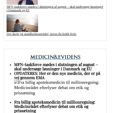
MFN-taskforce mødes i slutningen af august – skal undersøge løsninger
i Danmark og EU
Det skete på sundhedsområdet, mens du holdt ferie
MFN-taskforce mødes i slutningen af august –
skal undersøge løsninger i Danmark og EU
OPDATERES: Her er den nye medicin, der er på
vej gennem EMA
Fra billig apoteksmedicin til millionregning:
Medicinrådet efterlyser debat om etik og
prissætning