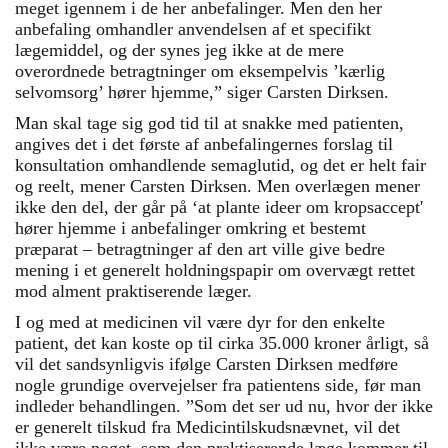
meget igennem i de her anbefalinger. Men den her
anbefaling omhandler anvendelsen af et specifikt
lægemiddel, og der synes jeg ikke at de mere
overordnede betragtninger om eksempelvis ’kærlig
selvomsorg’ hører hjemme,” siger Carsten Dirksen.
Man skal tage sig god tid til at snakke med patienten,
angives det i det første af anbefalingernes forslag til
konsultation omhandlende semaglutid, og det er helt fair
og reelt, mener Carsten Dirksen. Men overlægen mener
ikke den del, der går på ‘at plante ideer om kropsaccept'
hører hjemme i anbefalinger omkring et bestemt
præparat – betragtninger af den art ville give bedre
mening i et generelt holdningspapir om overvægt rettet
mod alment praktiserende læger.
I og med at medicinen vil være dyr for den enkelte
patient, det kan koste op til cirka 35.000 kroner årligt, så
vil det sandsynligvis ifølge Carsten Dirksen medføre
nogle grundige overvejelser fra patientens side, før man
indleder behandlingen. ”Som det ser ud nu, hvor der ikke
er generelt tilskud fra Medicintilskudsnævnet, vil det