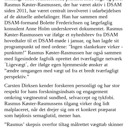
Rasmus Køster-Rasmussen, der har været aktiv i DSAM
siden 2011, har været centralt involveret i udarbejdelsen
af de aktuelle anbefalinger. Han har sammen med
DSAM-formand Bolette Frederichsen og lægefaglig
konsulent Anne Holm underskrevet dokumentet. Rasmus
Køster-Rasmussen var ifølge et nyhedsbrev fra DSAM
hovedtaler til et DSAM-møde i januar, og han lagde sit
programpunkt ud med ordene: "Ingen slankekure virker -
punktum!" Rasmus Køster-Rasmussen har også sammen
med ligesindede fagfolk oprettet det tværfaglige netværk
´Ligevægt´, der ifølge egen hjemmeside ønsker at
”ændre omgangen med vægt ud fra et bredt tværfagligt
perspektiv.”
Carsten Dirksen kender forskeren personligt og har stor
respekt for hans forskningsindsats og engagement
omkring vægtneutral sundhed, selvaccept og tykfobi.
Rasmus Køster-Rasmussens tilgang virker dog lidt
malplaceret, når det drejer sig om et konkret præparat
som højdosis semaglutid, mener han.
”Rasmus’ skepsis overfor tiltag målrettet vægttab skinner