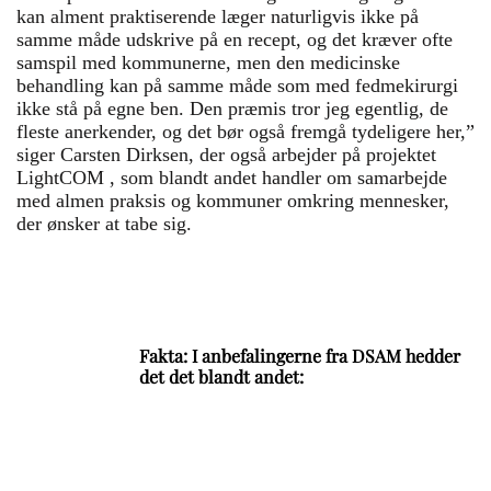
kan alment praktiserende læger naturligvis ikke på
samme måde udskrive på en recept, og det kræver ofte
samspil med kommunerne, men den medicinske
behandling kan på samme måde som med fedmekirurgi
ikke stå på egne ben. Den præmis tror jeg egentlig, de
fleste anerkender, og det bør også fremgå tydeligere her,”
siger Carsten Dirksen, der også arbejder på projektet
LightCOM , som blandt andet handler om samarbejde
med almen praksis og kommuner omkring mennesker,
der ønsker at tabe sig.
Fakta: I anbefalingerne fra DSAM hedder
det det blandt andet:
Hvad kan man sige til patienterne
Afsæt god tid og tag en grundig snak
med patienten. Gerne fordelt på flere
konsultationer, så patienterne får