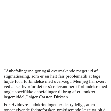
alle studier, der er lavet af
semaglutid som slankemedicin, er
finansieret og udført af Novo
Nordisk, som også ejer patentet på
medicinen.
Venlig hilsen
Bolette Friderichsen formand
Anne Holm, lægefaglig konsulent
Rasmus Køster-Rasmussen, medlem af
DSAM's repræsentantskab
Læs de fulde anbefalinger her
”Anbefalingerne gør også overraskende meget ud af
stigmatisering, som er en helt fair problematik at tage
højde for i forbindelse med overvægt. Men jeg har svært
ved at se, hvorfor det er så relevant her i forbindelse med
nogle specifikke anbefalinger til brug af et konkret
lægemiddel,” siger Carsten Dirksen.
For Hvidovre-endokrinologen er det tydeligt, at en
toneangivende fedmeforsker, praktiserende læge og ph.d.