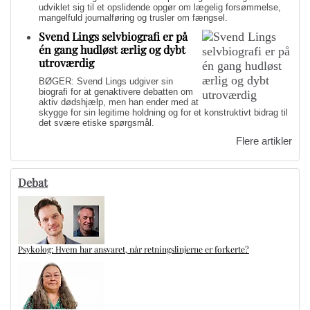
udviklet sig til et opslidende opgør om lægelig forsømmelse,
mangelfuld journalføring og trusler om fængsel.
Svend Lings selvbiografi er på
én gang hudløst ærlig og dybt
utroværdig
BØGER: Svend Lings udgiver sin
biografi for at genaktivere debatten om
aktiv dødshjælp, men han ender med at
skygge for sin legitime holdning og for et konstruktivt bidrag til
det svære etiske spørgsmål.
Flere artikler
Debat
Psykolog: Hvem har ansvaret, når retningslinjerne er forkerte?