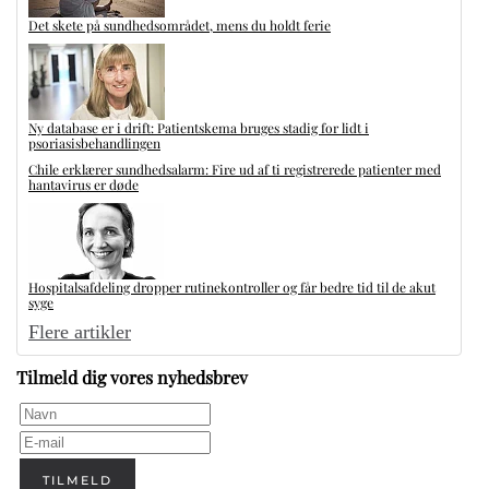
Det skete på sundhedsområdet, mens du holdt ferie
Ny database er i drift: Patientskema bruges stadig for lidt i
psoriasisbehandlingen
Chile erklærer sundhedsalarm: Fire ud af ti registrerede patienter med
hantavirus er døde
Hospitalsafdeling dropper rutinekontroller og får bedre tid til de akut
syge
Flere artikler
Tilmeld dig vores nyhedsbrev
TILMELD