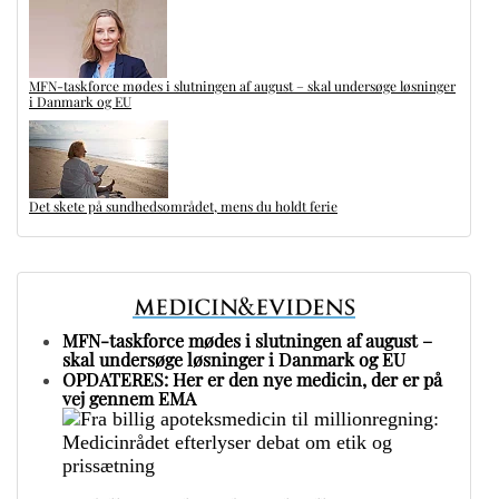
MFN-taskforce mødes i slutningen af august – skal undersøge løsninger
i Danmark og EU
Det skete på sundhedsområdet, mens du holdt ferie
MFN-taskforce mødes i slutningen af august –
skal undersøge løsninger i Danmark og EU
OPDATERES: Her er den nye medicin, der er på
vej gennem EMA