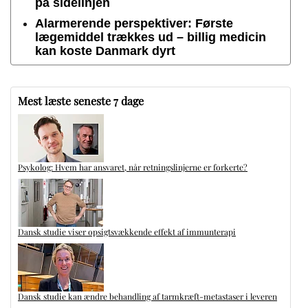
på sidelinjen
Alarmerende perspektiver: Første
lægemiddel trækkes ud – billig medicin
kan koste Danmark dyrt
Mest læste seneste 7 dage
Psykolog: Hvem har ansvaret, når retningslinjerne er forkerte?
Dansk studie viser opsigtsvækkende effekt af immunterapi
Dansk studie kan ændre behandling af tarmkræft-metastaser i leveren