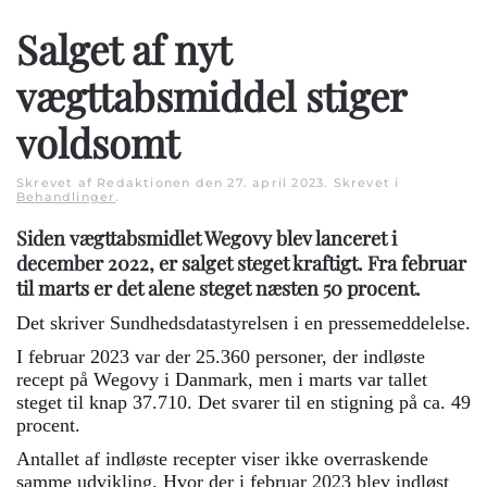
Salget af nyt
vægttabsmiddel stiger
voldsomt
Skrevet af Redaktionen den
27. april 2023
. Skrevet i
Behandlinger
.
Siden vægttabsmidlet Wegovy blev lanceret i
december 2022, er salget steget kraftigt. Fra februar
til marts er det alene steget næsten 50 procent.
Det skriver Sundhedsdatastyrelsen i en pressemeddelelse.
I februar 2023 var der 25.360 personer, der indløste
recept på Wegovy i Danmark, men i marts var tallet
steget til knap 37.710. Det svarer til en stigning på ca. 49
procent.
Antallet af indløste recepter viser ikke overraskende
samme udvikling. Hvor der i februar 2023 blev indløst