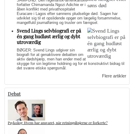
SAMFUND: Den nigeriansk-amerikanske
forfatter Chimamanda Ngozi Adichie er i
åben konflikt med privathospitalet
Euracare i Lagos efter sønnens pludselige død. Sagen har
udviklet sig til et opslidende opgør om lægelig forsømmelse,
mangelfuld journalføring og trusler om fængsel.
Svend Lings selvbiografi er på
én gang hudløst ærlig og dybt
utroværdig
BØGER: Svend Lings udgiver sin
biografi for at genaktivere debatten om
aktiv dødshjælp, men han ender med at
skygge for sin legitime holdning og for et konstruktivt bidrag til
det svære etiske spørgsmål.
Flere artikler
Debat
Psykolog: Hvem har ansvaret, når retningslinjerne er forkerte?