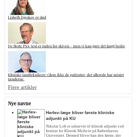
Lisbeth Egeskov er død
De fleste PSA-test er inden for skiven – men vi kan gøre det langt bedre
Kliniske tandteknikere: Glem ikke de patienter, der allerede har mistet
tænderne
Flere artikler
Nye navne
Herlev-læge bliver første kliniske
adjunkt på KU
Nikolai Loft er udnævnt til klinisk adjunkt ved
Institut for Klinisk Medicin på Københavns
Universitet. Dermed bliver han den første, der