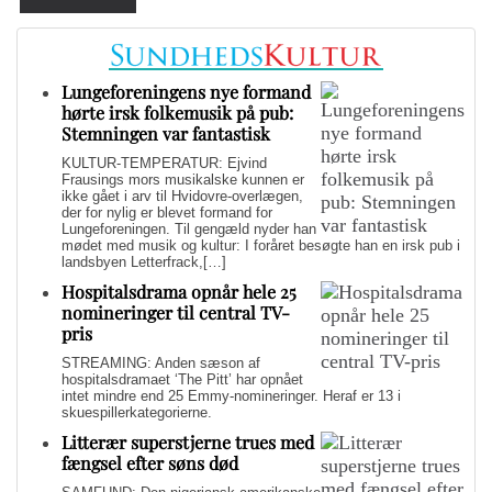
Lungeforeningens nye formand
hørte irsk folkemusik på pub:
Stemningen var fantastisk
KULTUR-TEMPERATUR: Ejvind
Frausings mors musikalske kunnen er
ikke gået i arv til Hvidovre-overlægen,
der for nylig er blevet formand for
Lungeforeningen. Til gengæld nyder han
mødet med musik og kultur: I foråret besøgte han en irsk pub i
landsbyen Letterfrack,[…]
Hospitalsdrama opnår hele 25
nomineringer til central TV-
pris
STREAMING: Anden sæson af
hospitalsdramaet ‘The Pitt’ har opnået
intet mindre end 25 Emmy-nomineringer. Heraf er 13 i
skuespillerkategorierne.
Litterær superstjerne trues med
fængsel efter søns død