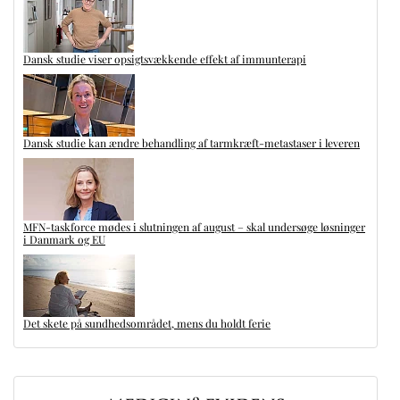
Dansk studie viser opsigtsvækkende effekt af immunterapi
Dansk studie kan ændre behandling af tarmkræft-metastaser i leveren
MFN-taskforce mødes i slutningen af august – skal undersøge løsninger
i Danmark og EU
Det skete på sundhedsområdet, mens du holdt ferie