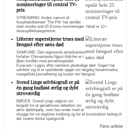
nomineringer til central TV-
pris
STREAMING: Anden sæson af
hospitalsdramaet ‘The Pitt’ har opnået
intet mindre end 25 Emmy-nomineringer. Heraf er 13 i
skuespillerkategorierne.
Litterær superstjerne trues med
fængsel efter søns død
SAMFUND: Den nigeriansk-amerikanske
forfatter Chimamanda Ngozi Adichie er i
åben konflikt med privathospitalet
Euracare i Lagos efter sønnens pludselige død. Sagen har
udviklet sig til et opslidende opgør om lægelig forsømmelse,
mangelfuld journalføring og trusler om fængsel.
Svend Lings selvbiografi er på
én gang hudløst ærlig og dybt
utroværdig
BØGER: Svend Lings udgiver sin
biografi for at genaktivere debatten om
aktiv dødshjælp, men han ender med at
skygge for sin legitime holdning og for et konstruktivt bidrag til
det svære etiske spørgsmål.
Flere artikler