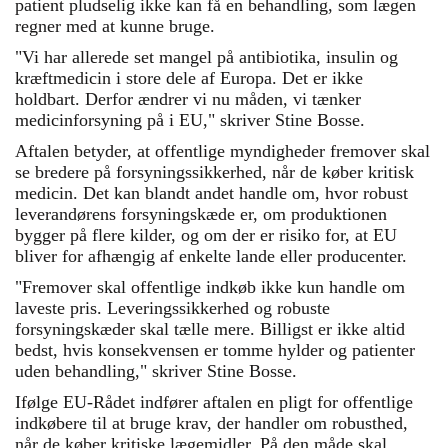
patient pludselig ikke kan få en behandling, som lægen
regner med at kunne bruge.
"Vi har allerede set mangel på antibiotika, insulin og
kræftmedicin i store dele af Europa. Det er ikke
holdbart. Derfor ændrer vi nu måden, vi tænker
medicinforsyning på i EU," skriver Stine Bosse.
Aftalen betyder, at offentlige myndigheder fremover skal
se bredere på forsyningssikkerhed, når de køber kritisk
medicin. Det kan blandt andet handle om, hvor robust
leverandørens forsyningskæde er, om produktionen
bygger på flere kilder, og om der er risiko for, at EU
bliver for afhængig af enkelte lande eller producenter.
"Fremover skal offentlige indkøb ikke kun handle om
laveste pris. Leveringssikkerhed og robuste
forsyningskæder skal tælle mere. Billigst er ikke altid
bedst, hvis konsekvensen er tomme hylder og patienter
uden behandling," skriver Stine Bosse.
Ifølge EU-Rådet indfører aftalen en pligt for offentlige
indkøbere til at bruge krav, der handler om robusthed,
når de køber kritiske lægemidler. På den måde skal