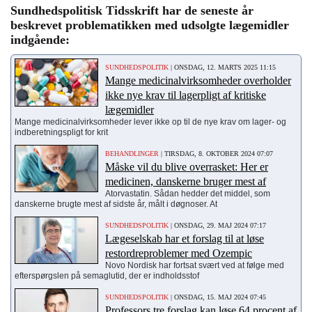
Sundhedspolitisk Tidsskrift har de seneste år
beskrevet problematikken med udsolgte lægemidler
indgående:
SUNDHEDSPOLITIK
| ONSDAG, 12. MARTS 2025 11:15
Mange medicinalvirksomheder overholder
ikke nye krav til lagerpligt af kritiske
lægemidler
Mange medicinalvirksomheder lever ikke op til de nye krav om lager- og
indberetningspligt for krit
BEHANDLINGER
| TIRSDAG, 8. OKTOBER 2024 07:07
Måske vil du blive overrasket: Her er
medicinen, danskerne bruger mest af
Atorvastatin. Sådan hedder det middel, som
danskerne brugte mest af sidste år, målt i døgnoser. At
SUNDHEDSPOLITIK
| ONSDAG, 29. MAJ 2024 07:17
Lægeselskab har et forslag til at løse
restordreproblemer med Ozempic
Novo Nordisk har fortsat svært ved at følge med
efterspørgslen på semaglutid, der er indholdsstof
SUNDHEDSPOLITIK
| ONSDAG, 15. MAJ 2024 07:45
Professors tre forslag kan løse 64 procent af