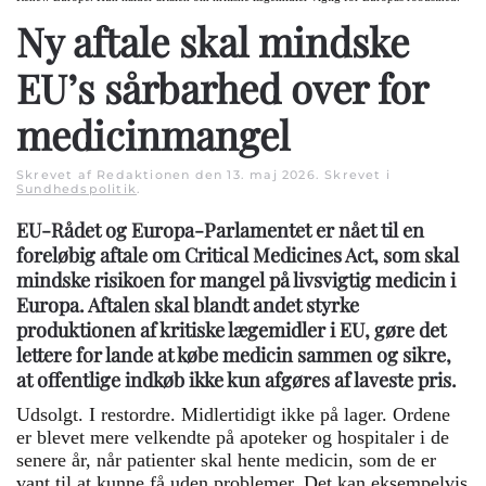
Ny aftale skal mindske
EU’s sårbarhed over for
medicinmangel
Skrevet af Redaktionen den
13. maj 2026
. Skrevet i
Sundhedspolitik
.
EU-Rådet og Europa-Parlamentet er nået til en
foreløbig aftale om Critical Medicines Act, som skal
mindske risikoen for mangel på livsvigtig medicin i
Europa. Aftalen skal blandt andet styrke
produktionen af kritiske lægemidler i EU, gøre det
lettere for lande at købe medicin sammen og sikre,
at offentlige indkøb ikke kun afgøres af laveste pris.
Udsolgt. I restordre. Midlertidigt ikke på lager. Ordene
er blevet mere velkendte på apoteker og hospitaler i de
senere år, når patienter skal hente medicin, som de er
vant til at kunne få uden problemer. Det kan eksempelvis