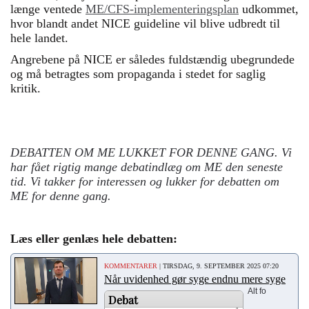
længe ventede
ME/CFS-implementeringsplan
udkommet,
hvor blandt andet NICE guideline vil blive udbredt til
hele landet.
Angrebene på NICE er således fuldstændig ubegrundede
og må betragtes som propaganda i stedet for saglig
kritik.
DEBATTEN OM ME LUKKET FOR DENNE GANG. Vi
har fået rigtig mange debatindlæg om ME den seneste
tid. Vi takker for interessen og lukker for debatten om
ME for denne gang.
Læs eller genlæs hele debatten:
KOMMENTARER
| TIRSDAG, 9. SEPTEMBER 2025 07:20
Når uvidenhed gør syge endnu mere syge
Alt fo
Debat