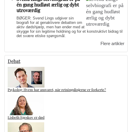
én gang hudløst ærlig og dybt
utroværdig
BØGER: Svend Lings udgiver sin
biografi for at genaktivere debatten om
aktiv dødshjælp, men han ender med at
skygge for sin legitime holdning og for et konstruktivt bidrag til
det svære etiske spørgsmål.
Flere artikler
Debat
Psykolog: Hvem har ansvaret, når retningslinjerne er forkerte?
Lisbeth Egeskov er død