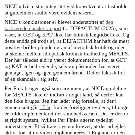
NICE udviste stor integritet ved konsekvent at fastholde,
at guidelinen skulle være evidensbaseret.
NICE’s konklusioner er blevet understøttet af
den
kritiserede danske rapport
fra DEFACTUM (2025), som
viser, at GET og KAT ikke har klinisk langtidseffekt. Og
dette endda på trods af, at DEFACTUM har haft de mest
positive briller på uden gran af metodisk kritik og uden
at skelne mellem idiopatisk kronisk træthed og ME/CFS.
Der har således aldrig været dokumentation for, at GET
og KAT er helbredende, selvom påstanden har været
gentaget igen og igen gennem årene. Det er faktisk lidt
af en skandale i sig selv.
Per Fink bruger også som argument, at NICE-guideline
for ME/CFS ikke er indført i noget land, så derfor kan
den ikke bruges. Jeg har ladet mig fortælle, at der i
gennemsnit går
17 år
, fra der foreligger evidens, til noget
er fuldt implementeret i et sundhedsvæsen. Det er derfor
et rigidt system, hvilket Per Finks ageren tydeligt
understreger. Et så trægt system kræver, at der arbejdes
aktivt for, at ny viden implementeres. I England er den