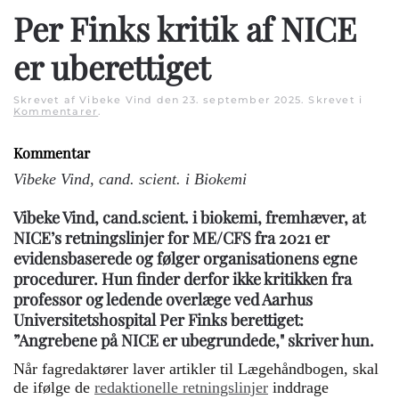
Per Finks kritik af NICE
er uberettiget
Skrevet af Vibeke Vind den
23. september 2025
. Skrevet i
Kommentarer
.
Kommentar
Vibeke Vind, c
and. scient. i Biokemi
Vibeke Vind, cand.scient. i biokemi, fremhæver, at
NICE’s retningslinjer for ME/CFS fra 2021 er
evidensbaserede og følger organisationens egne
procedurer. Hun finder derfor ikke kritikken fra
professor og ledende overlæge ved Aarhus
Universitetshospital Per Finks berettiget:
”Angrebene på NICE er ubegrundede," skriver hun.
Når fagredaktører laver artikler til Lægehåndbogen, skal
de ifølge de
redaktionelle retningslinjer
inddrage