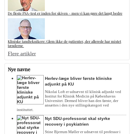
De fleste PSA-test er inden for skiven – men vi kan gøre det langt bedre
Kliniske tandteknikere: Glem ikke de patienter, der allerede har mistet
tænderne
Flere artikler
Nye navne
Herlev-læge bliver første kliniske
adjunkt på KU
Nikolai Loft er udnævnt til klinisk adjunkt ved
Institut for Klinisk Medicin på Københavns
Universitet. Dermed bliver han den første, der
ansættes i den nye stillingskategori ved
instituttet.
Nyt SDU-professorat skal styrke
recovery i psykiatrien
Stine Bjerrum Møller er udnævnt til professor i