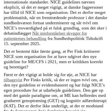
internationale standarder. NICE guidelines nævnes
eksplicit, så det er meget vigtigt, at danske fagpersoner
har tillid til NICE som organisation. Det er derfor meget
problematisk, når en fremtrædende professor i det danske
sundhedsvæsen fortsat underminerer og sår tvivl om
NICE’s troværdighed på et falsk grundlag, som det sker i
debatindlægget
Når misforståelser skygger for
patienternes behandling
fra Sundhedspolitisk Tidsskrift
15. september 2025.
Det er bestemt ikke første gang, at Per Fink kritiserer
NICE som organisation for at have udgivet den nye
guideline for ME/CFS i 2021, men er kritikken korrekt
og berettiget?
Først er det vigtigt at holde sig for øje, at NICE har
tilbagevist
Per Finks kritik, så der er ingen tvivl om, at
den nye guideline er evidensbaseret og har fulgt NICE’s
egen procedure for at udarbejde guidelines. Den gør op
med det gamle paradigme om, at ME kan helbredes med
gradueret genoptræning (GET) og kognitiv adfærdsterapi
(KAT). Det er derfor ikke underligt, at der er modstand