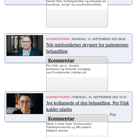
Daniel Noti, fordragsholder og debattør på
handicap, social- og sundhedsområdet
KOMMENTARER
| MANDAG, 15. SEPTEMBER 2025 08:00
Når misforståelser skygger for patienternes
behandling
Kommentar
Per Fink, ph.d., dr.med.,
professor og ledende overlæge
ved Funktionelle Lidelser på
KOMMENTARER
| TORSDAG, 18. SEPTEMBER 2025 10:20
Jeg kollapsede af den behandling, Per Fink
kalder ufarlig
Psy
Kommentar
Marie
Louise
Ilsøe Gustavussen
Førtidspensionist og ME-patient,
tidligere danser