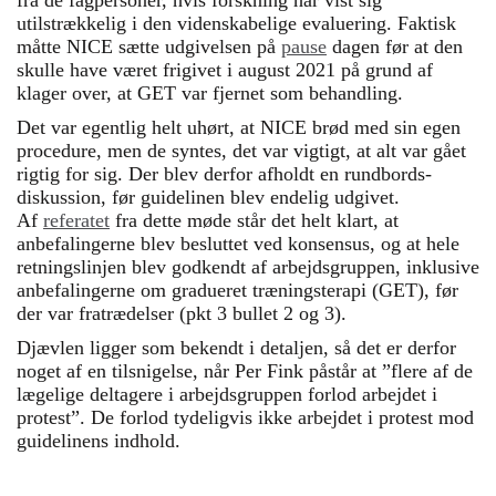
fra de fagpersoner, hvis forskning har vist sig
utilstrækkelig i den videnskabelige evaluering. Faktisk
måtte NICE sætte udgivelsen på
pause
dagen før at den
skulle have været frigivet i august 2021 på grund af
klager over, at GET var fjernet som behandling.
Det var egentlig helt uhørt, at NICE brød med sin egen
procedure, men de syntes, det var vigtigt, at alt var gået
rigtig for sig. Der blev derfor afholdt en rundbords-
diskussion, før guidelinen blev endelig udgivet.
Af
referatet
fra dette møde står det helt klart, at
anbefalingerne blev besluttet ved konsensus, og at hele
retningslinjen blev godkendt af arbejdsgruppen, inklusive
anbefalingerne om gradueret træningsterapi (GET), før
der var fratrædelser (pkt 3 bullet 2 og 3).
Djævlen ligger som bekendt i detaljen, så det er derfor
noget af en tilsnigelse, når Per Fink påstår at ”flere af de
lægelige deltagere i arbejdsgruppen forlod arbejdet i
protest”. De forlod tydeligvis ikke arbejdet i protest mod
guidelinens indhold.