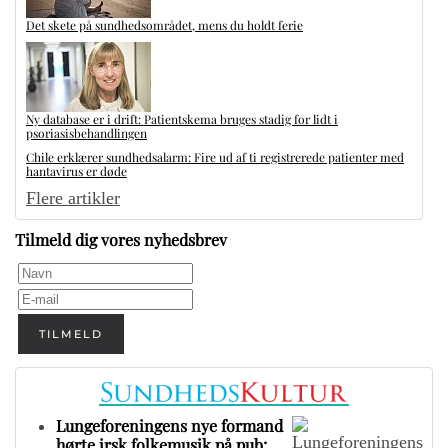
Det skete på sundhedsområdet, mens du holdt ferie
Ny database er i drift: Patientskema bruges stadig for lidt i
psoriasisbehandlingen
Chile erklærer sundhedsalarm: Fire ud af ti registrerede patienter med
hantavirus er døde
Flere artikler
Tilmeld dig vores nyhedsbrev
TILMELD
Lungeforeningens nye formand
hørte irsk folkemusik på pub: