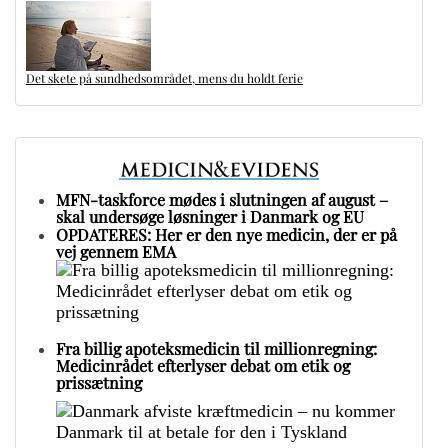
Det skete på sundhedsområdet, mens du holdt ferie
MFN-taskforce mødes i slutningen af august –
skal undersøge løsninger i Danmark og EU
OPDATERES: Her er den nye medicin, der er på
vej gennem EMA
Fra billig apoteksmedicin til millionregning:
Medicinrådet efterlyser debat om etik og
prissætning