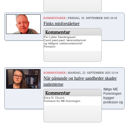
KOMMENTARER
| FREDAG, 19. SEPTEMBER 2025 10:18
Finks misforståelser
Kommentar
Per Lykke Søndergaard
Cand pæd.pæd, læreruddannet
og tidligere uddannelseschef
Pensioni
KOMMENTARER
| MANDAG, 22. SEPTEMBER 2025 13:14
Når påstande og halve sandheder skader
patienterne
Ifølge ME
Kommentar
Foreningen
bygger
Erica N. Church
Formand for ME-foreningen
professor og