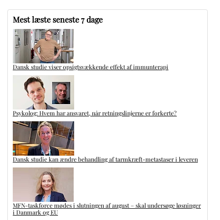
Mest læste seneste 7 dage
Dansk studie viser opsigtsvækkende effekt af immunterapi
Psykolog: Hvem har ansvaret, når retningslinjerne er forkerte?
Dansk studie kan ændre behandling af tarmkræft-metastaser i leveren
MFN-taskforce mødes i slutningen af august – skal undersøge løsninger
i Danmark og EU