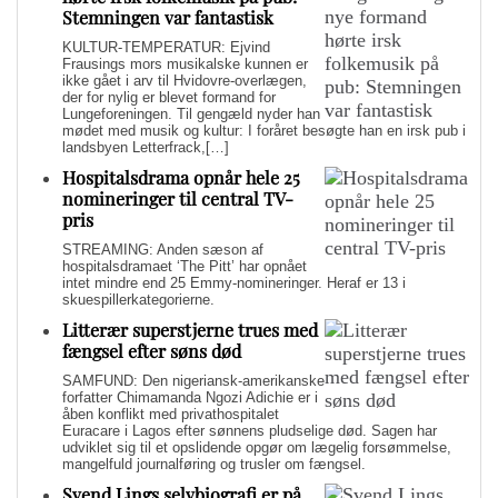
Stemningen var fantastisk
KULTUR-TEMPERATUR: Ejvind
Frausings mors musikalske kunnen er
ikke gået i arv til Hvidovre-overlægen,
der for nylig er blevet formand for
Lungeforeningen. Til gengæld nyder han
mødet med musik og kultur: I foråret besøgte han en irsk pub i
landsbyen Letterfrack,[…]
Hospitalsdrama opnår hele 25
nomineringer til central TV-
pris
STREAMING: Anden sæson af
hospitalsdramaet ‘The Pitt’ har opnået
intet mindre end 25 Emmy-nomineringer. Heraf er 13 i
skuespillerkategorierne.
Litterær superstjerne trues med
fængsel efter søns død
SAMFUND: Den nigeriansk-amerikanske
forfatter Chimamanda Ngozi Adichie er i
åben konflikt med privathospitalet
Euracare i Lagos efter sønnens pludselige død. Sagen har
udviklet sig til et opslidende opgør om lægelig forsømmelse,
mangelfuld journalføring og trusler om fængsel.
Svend Lings selvbiografi er på