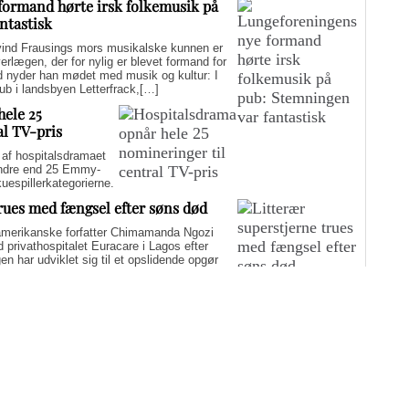
formand hørte irsk folkemusik på
ntastisk
d Frausings mors musikalske kunnen er
verlægen, der for nylig er blevet formand for
d nyder han mødet med musik og kultur: I
pub i landsbyen Letterfrack,[…]
hele 25
al TV-pris
f hospitalsdramaet
mindre end 25 Emmy-
kuespillerkategorierne.
trues med fængsel efter søns død
merikanske forfatter Chimamanda Ngozi
d privathospitalet Euracare i Lagos efter
n har udviklet sig til et opslidende opgør
elfuld journalføring og trusler om fængsel.
i er på én gang hudløst ærlig og
sin biografi for at genaktivere debatten om
er med at skygge for sin legitime holdning
 til det svære etiske spørgsmål.
Flere artikler