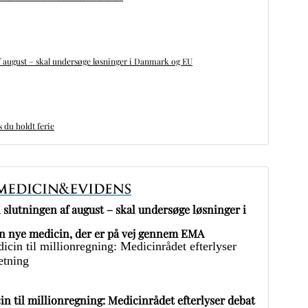
 august – skal undersøge løsninger i Danmark og EU
du holdt ferie
slutningen af august – skal undersøge løsninger i
 nye medicin, der er på vej gennem EMA
in til millionregning: Medicinrådet efterlyser debat