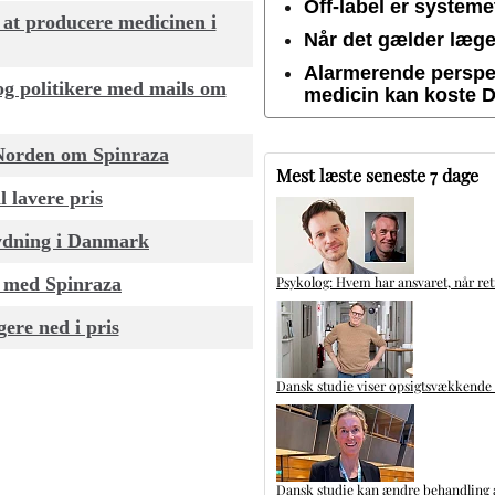
Off-label er system
d at producere medicinen i
Når det gælder lægem
Alarmerende perspek
g politikere med mails om
medicin kan koste 
i Norden om Spinraza
Mest læste seneste 7 dage
l lavere pris
tydning i Danmark
t med Spinraza
Psykolog: Hvem har ansvaret, når ret
ere ned i pris
Dansk studie viser opsigtsvækkende
Dansk studie kan ændre behandling a