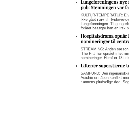
Lungeforeningens nye 
pub: Stemningen var fa
KULTUR-TEMPERATUR: Ejvin
ikke gået i arv til Hvidovre-o
Lungeforeningen. Til gengæl
foråret besøgte han en irsk 
Hospitalsdrama opnår 
nomineringer til centr
STREAMING: Anden sæson a
‘The Pitt’ har opnået intet 
nomineringer. Heraf er 13 i s
Litterær superstjerne 
SAMFUND: Den nigeriansk-a
Adichie er i åben konflikt me
sønnens pludselige død. Sage
om lægelig forsømmelse, mang
Svend Lings selvbiograf
dybt utroværdig
BØGER: Svend Lings udgiver 
aktiv dødshjælp, men han end
og for et konstruktivt bidrag