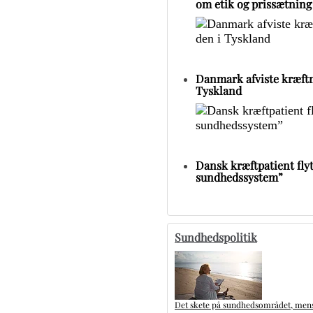
om etik og prissætning
Danmark afviste kræftm
Tyskland
Dansk kræftpatient flytt
sundhedssystem”
Sundhedspolitik
Det skete på sundhedsområdet, mens 