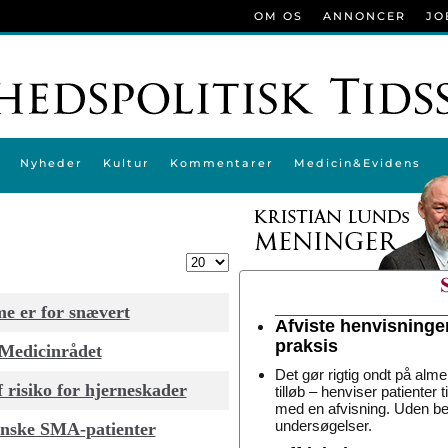
OM OS
ANNONCER
JO
Nyheder
Kultur
Kommentarer
Medicin&Evidens
Vis #
e er for snævert
Afviste henvisninge
praksis
 Medicinrådet
Det gør rigtig ondt på alme
 risiko for hjerneskader
tilløb – henviser patienter 
med en afvisning. Uden be
undersøgelser.
danske SMA-patienter