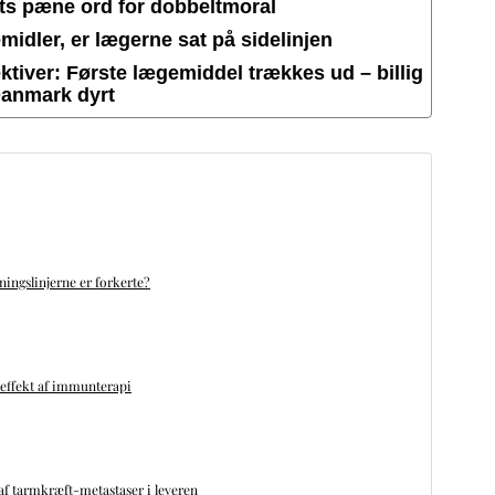
ets pæne ord for dobbeltmoral
idler, er lægerne sat på sidelinjen
tiver: Første lægemiddel trækkes ud – billig
Danmark dyrt
ningslinjerne er forkerte?
 effekt af immunterapi
f tarmkræft-metastaser i leveren