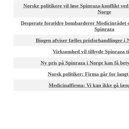
Norske politikere vil løse Spinraza-konflikt ve
Norge
Desperate forældre bombarderer Medicinrådet o
Spinraza
Biogen afviser fælles prisforhandlinger 
Virksomhed vil tilbyde Spinraza ti
Ny pris på Spinraza i Norge kan få be
Norsk politiker: Firma går for lang
Medicinalfirma: Vi kan ikke gå læng