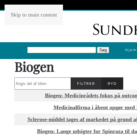
Skip to main content
Hjem
Biogen
Angiv del af titlen
FILTRER
RYD
Titel
Biogen: Medicinrådets fokus på outcom
Medicinalfirma i åbent opgør med
Sclerose-middel tages af markedet på grund af
Biogen: Lange udsigter for Spinraza til 