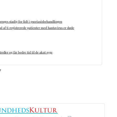
bruges stadig for lidt i psoriasisbehandlingen
d af ti registrerede patienter med hantavirus er døde
oller og får bedre tid til de akut syge
v