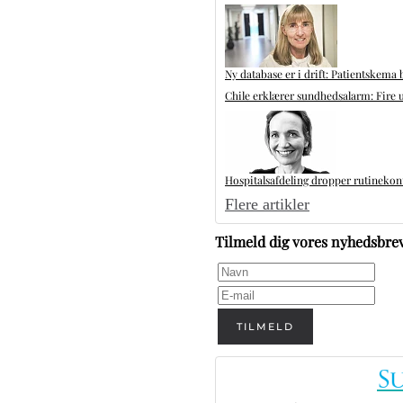
Ny database er i drift: Patientskema 
Chile erklærer sundhedsalarm: Fire u
Hospitalsafdeling dropper rutinekontr
Flere artikler
Tilmeld dig vores nyhedsbre
TILMELD