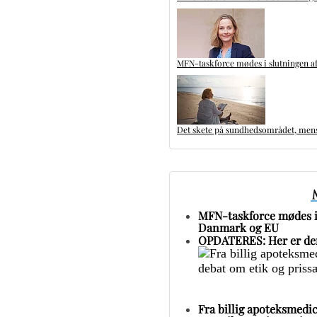
MFN-taskforce mødes i slutningen af
Det skete på sundhedsområdet, mens 
MFN-taskforce mødes i 
Danmark og EU
OPDATERES: Her er den
Fra billig apoteksmedic