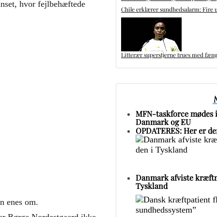
nset, hvor fejlbehæftede
Chile erklærer sundhedsalarm: Fire u
r er en opfølgning på en
Litterær superstjerne trues med fæng
or John Brodersen, professor,
eciallæge i almen medicin, og
ønsson, lektor og ph.d. i
ntropologi, fremførte en
ik af over­diagnosticering.
MFN-taskforce mødes i 
gge, at overdiagnosticering
Danmark og EU
 sig til en stor belastning i
OPDATERES: Her er den
sundhedsvæsen, og at store
blemet begynder i
ren.
iew med John Brodersen og
Danmark afviste kræftm
Jønsson her
Tyskland
an enes om.