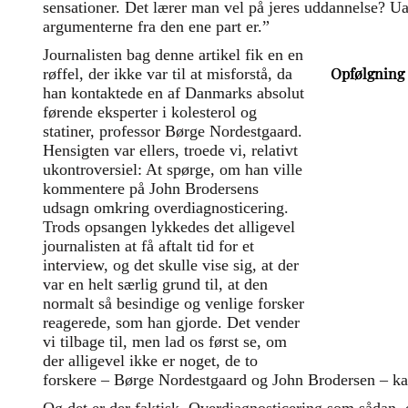
sensationer. Det lærer man vel på jeres uddannelse? Ua
argumenterne fra den ene part er.”
Journalisten bag denne artikel fik en en
Opfølgning
røffel, der ikke var til at misforstå, da
han kontaktede en af Danmarks absolut
Artiklen he
førende eksperter i kolesterol og
artikel, hv
statiner, professor Børge Nordestgaard.
ph.d. og sp
Hensigten var ellers, troede vi, relativt
Alexandra J
ukontroversiel: At spørge, om han ville
medicinsk a
kommentere på John Brodersens
markant krit
udsagn omkring overdiagnosticering.
De mener be
Trods opsangen lykkedes det alligevel
har udviklet
journalisten at få aftalt tid for et
det danske 
interview, og det skulle vise sig, at der
dele af pro
var en helt særlig grund til, at den
almensekto
normalt så besindige og venlige forsker
reagerede, som han gjorde. Det vender
Læs interv
vi tilbage til, men lad os først se, om
Alexandra 
der alligevel ikke er noget, de to
forskere – Børge Nordestgaard og John Brodersen – k