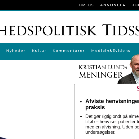
OM OS
ANNONCER
JO
Nyheder
Kultur
Kommentarer
Medicin&Evidens
Afviste henvisninge
praksis
Det gør rigtig ondt på alme
tilløb – henviser patienter 
med en afvisning. Uden be
undersøgelser.