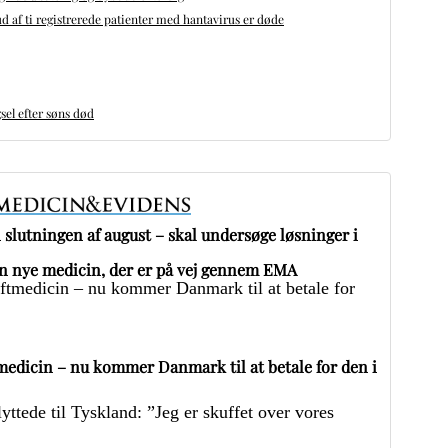
d af ti registrerede patienter med hantavirus er døde
sel efter søns død
slutningen af august – skal undersøge løsninger i
 nye medicin, der er på vej gennem EMA
edicin – nu kommer Danmark til at betale for den i