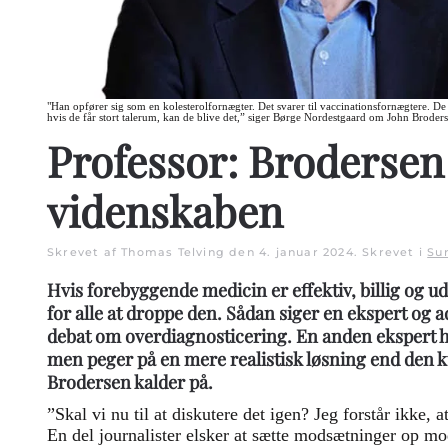
"Han opfører sig som en kolesterolfornægter. Det svarer til vaccinationsfornægtere. De 
hvis de får stort talerum, kan de blive det,” siger Børge Nordestgaard om John Broder
Professor: Brodersen 
videnskaben
Skrevet af Thomas Telving den
4. januar 2024
. Skrevet i
Su
Hvis forebyggende medicin er effektiv, billig og ud
for alle at droppe den. Sådan siger en ekspert og
debat om overdiagnosticering. En anden ekspert 
men peger på en mere realistisk løsning end den 
Brodersen kalder på.
”Skal vi nu til at diskutere det igen? Jeg forstår ikke, at
En del journalister elsker at sætte modsætninger op mo