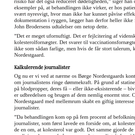
risiko har det også reduceret dødeligheden,” siger han o
eksempler på, at behandlingen ikke virker, er hos patie
svært nyresvigt, hvor man ikke har kunnet påvise effe
dokumentation i ryggen, lægger han derfor heller ikke 
John Brodersens udtalelser om netop dette.
”Det er meget ufornuftigt. Det er fejlcitering af viden
kolesterolfornægter. Det svarer til vaccinationsfornægte
ikke som sådan farlige, men hvis de får stort talerum, 
Nordestgaard.
Kalkulerende journalister
Og nu er vi ved at nærme os Børge Nordestgaards kon
om journalistens ringe dømmekraft. På grund af statin
på blodpropper, deres få – eller ikke-eksisterende – biv
er udbredelsen og brugen af dem nemlig enormt stor. O
Nordestgaard med mellemrum skabt en giftig interesse 
journalister.
”Da behandlingen kom op på fem procent af befolknin
journalister, som først lavede en forside om, at kolester
de en om, at kolesterol var godt. Det samme gjorde de 