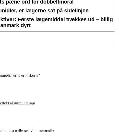
ets pæne ord for dobbeltmoral
idler, er lægerne sat på sidelinjen
tiver: Første lægemiddel trækkes ud – billig
Danmark dyrt
ningslinjerne er forkerte?
 effekt af immunterapi
ng hudløst ærlig og dybt utroværdig