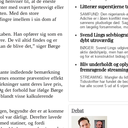
g henviser til, at de eneste
Litterær superstjerne 
nter med svært hjertesvigt eller
kten. Med den store
SAMFUND: Den nigeriansk-a
Adichie er i åben konflikt me
fingre imellem i sin dom af
sønnens pludselige død. Sage
om lægelig forsømmelse, mang
skaben. Han opfører sig som en
Svend Lings selvbiograf
dybt utroværdig
re. De vil altid findes og er
kan de blive det,” siger Børge
BØGER: Svend Lings udgiver 
aktiv dødshjælp, men han end
og for et konstruktivt bidrag
Bliv underholdt og opl
fremragende streamin
tante indledende bemærkning
STREAMING: Mangler du lidt u
ernes enorme præventive effekt
Tidsskrifter har fundet de b
irkninger samt deres lave pris,
har alle scoret 5 ud af 6 stjer
g det forhold har ifølge Børge
blandt visse kalkulerende
Debat
gen, begyndte der er at komme
ol var dårligt. Derefter lavede
med statiner, og fordi