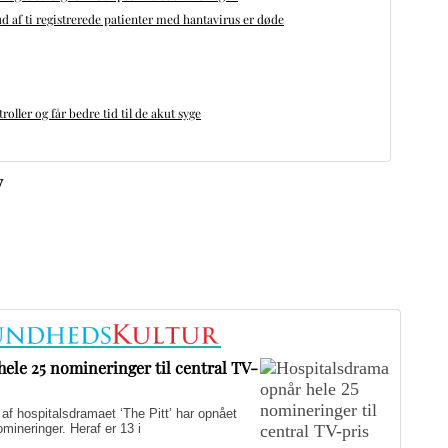
d af ti registrerede patienter med hantavirus er døde
oller og får bedre tid til de akut syge
v
ele 25 nomineringer til central TV-
hospitalsdramaet ‘The Pitt’ har opnået
ineringer. Heraf er 13 i