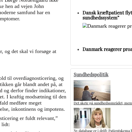
 er Børge Nordestgaard ikke
kke hen ad vejen John
Dansk kræftpatient flytt
 moderne samfund har en
sundhedssystem”
symptomer.
Danmark reagerer proa
, og det skal vi forsøge at
Sundhedspolitik
hold til overdiagnosticering, og
ikken går blandt andet på, at
 og derfor finder indikationer,
et. I kraftig modsætning til den
 fald medføre meget
Det skete på sundhedsområdet, mens 
lse, inkontinens og impotens.
icering er fuldt relevant,”
lidt:
Ny database er i drift: Patientskema 