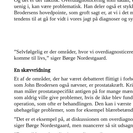
Og det er der faktisk. Overdiagnosticering som sådan,
uenig i, kan være problematisk. Han deler også et sty
Brodersens hovedpointe, som groft sagt er, at vi i det
tendens til at gå for vidt i vores jagt på diagnoser og 
”Selvfølgelig er der områder, hvor vi overdiagnosticerer
komme til livs,” siger Børge Nordestgaard.
En skævvridning
Et af de områder, der har været debatteret flittigt i for
som John Brodersen også nævner, er prostatakræft. Krit
man måler prostataspecifikt antigen på for mange mænd
som aldrig ville give problemer, hvis de ikke blev fund
operation, som ofte er behandlingen. Den kan i værste
ubehagelige problemer, som for eksempel blærebetænde
”Det er et eksempel på, at diskussionen om overdiagnost
siger Børge Nordestgaard, men nuancerer så sit udsagn 