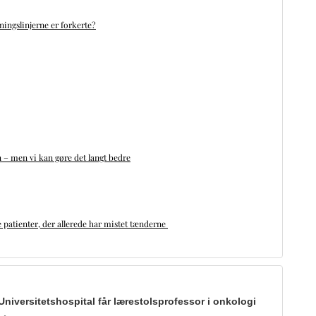
ningslinjerne er forkerte?
n – men vi kan gøre det langt bedre
 patienter, der allerede har mistet tænderne
Universitetshospital får lærestolsprofessor i onkologi