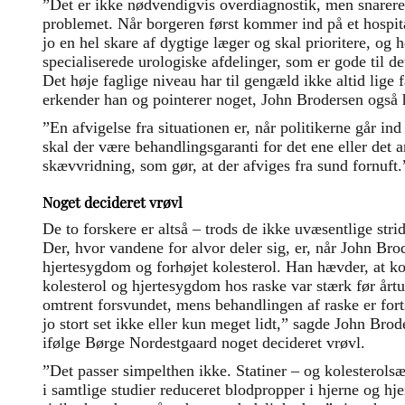
”Det er ikke nødvendigvis overdiagnostik, men snarere
problemet. Når borgeren først kommer ind på et hospita
jo en hel skare af dygtige læger og skal prioritere, og 
specialiserede urologiske afdelinger, som er gode til d
Det høje faglige niveau har til gengæld ikke altid lige 
erkender han og pointerer noget, John Brodersen også h
”En afvigelse fra situationen er, når politikerne går ind
skal der være behandlingsgaranti for det ene eller det 
skævvridning, som gør, at der afviges fra sund fornuft.
Noget decideret vrøvl
De to forskere er altså – trods de ikke uvæsentlige str
Der, hvor vandene for alvor deler sig, er, når John Br
hjertesygdom og forhøjet kolesterol. Han hævder, at ko
kolesterol og hjertesygdom hos raske var stærk før årtus
omtrent forsvundet, mens behandlingen af raske er fort
jo stort set ikke eller kun meget lidt,” sagde John Bro
ifølge Børge Nordestgaard noget decideret vrøvl.
”Det passer simpelthen ikke. Statiner – og kolesterols
i samtlige studier reduceret blodpropper i hjerne og hj