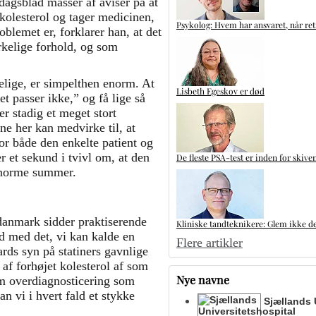
dagsblad masser af aviser på at
 kolesterol og tager medicinen,
Psykolog: Hvem har ansvaret, når ret
blemet er, forklarer han, at det
rkelige forhold, og som
elige, er simpelthen enorm. At
Lisbeth Egeskov er død
et passer ikke,” og få lige så
r stadig et meget stort
ne her kan medvirke til, at
for både den enkelte patient og
 et sekund i tvivl om, at den
De fleste PSA-test er inden for skive
 enorme summer.
anmark sidder praktiserende
Kliniske tandteknikere: Glem ikke de
d med det, vi kan kalde en
Flere artikler
rds syn på statiners gavnlige
 af forhøjet kolesterol af som
Nye navne
m overdiagnosticering som
n vi i hvert fald et stykke
Sjællands 