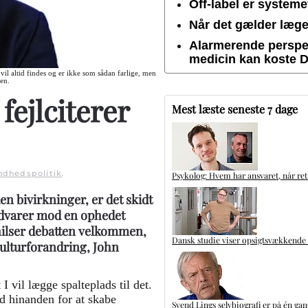
Off-label er system
Når det gælder lægem
Alarmerende perspek
medicin kan koste 
vil altid findes og er ikke som sådan farlige, men
sen.
fejlciterer
Mest læste seneste 7 dage
ndhedspolitik
.
Psykolog: Hvem har ansvaret, når ret
en bivirkninger, er det skidt
 advarer mod en ophedet
hilser debatten velkommen,
Dansk studie viser opsigtsvækkende
kulturforandring, John
 I vil lægge spalteplads til det.
d hinanden for at skabe
Svend Lings selvbiografi er på én ga