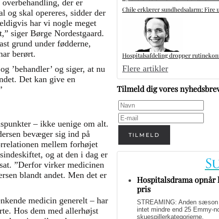
 overbehandling, der er
Chile erklærer sundhedsalarm: Fire u
l og skal opereres, sidder der
heldigvis har vi nogle meget
et,” siger Børge Nordestgaard.
fast grund under fødderne,
ar berørt.
Hospitalsafdeling dropper rutinekontr
Flere artikler
 og ’behandler’ og siger, at nu
andet. Det kan give en
Tilmeld dig vores nyhedsbre
”
idspunkter – ikke uenige om alt.
odersen bevæger sig ind på
TILMELD
rrelationen mellem forhøjet
indeskiftet, og at den i dag er
sat. ”Derfor virker medicinen
dersen blandt andet. Men det er
Hospitalsdrama opnår h
pris
ænkende medicin generelt – har
STREAMING: Anden sæson af 
intet mindre end 25 Emmy-nom
erte. Hos dem med allerhøjst
skuespillerkategorierne.