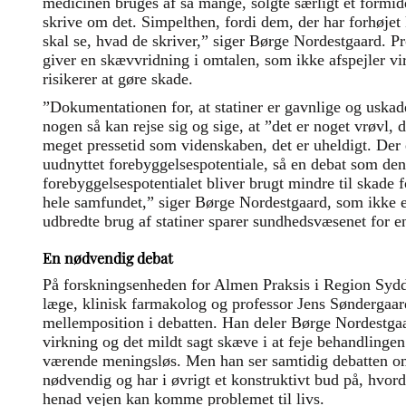
medicinen bruges af så mange, solgte særligt ét formid
skrive om det. Simpelthen, fordi dem, der har forhøjet
skal se, hvad de skriver,” siger Børge Nordestgaard. Pro
giver en skævvridning i omtalen, som ikke afspejler vi
risikerer at gøre skade.
”Dokumentationen for, at statiner er gavnlige og uskad
nogen så kan rejse sig og sige, at ”det er noget vrøvl, d
meget pressetid som videnskaben, det er uheldigt. Der e
uudnyttet forebyggelsespotentiale, så en debat som den
forebyggelsespotentialet bliver brugt mindre til skade 
hele samfundet,” siger Børge Nordestgaard, som ikke er
udbredte brug af statiner sparer sundhedsvæsenet for
En nødvendig debat
På forskningsenheden for Almen Praksis i Region Sydd
læge, klinisk farmakolog og professor Jens Søndergaar
mellemposition i debatten. Han deler Børge Nordestgaa
virkning og det mildt sagt skæve i at feje behandlingen
værende meningsløs. Men han ser samtidig debatten o
nødvendig og har i øvrigt et konstruktivt bud på, hvorda
henad vejen kan komme problemet til livs.