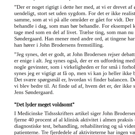
”Der er noget rigtigt i dette her med, at vi er drevet af
uendeligt, stort set uden sygdom. For det er ikke realis
samme, som at vi på alle områder er gået for vidt. De
behandle i dag, som man bør behandle. For eksempel k
tage med som en del af livet. Trælse ting, som man nu 
Søndergaard. Han mener med andre ord, at tingene har 
han hører i John Brodersens fremstilling.
”Jeg synes, det er godt, at John Brodersen rejser deba
er enige i alt. Jeg synes også, der er en udfordring me
nogle gevinster, som i virkeligheden er for små i forho
synes jeg er vigtigt at få op, men vi kan jo heller ikke
Det svære spørgsmål er, hvordan vi finder balancen. D
vi blev bedre til. At finde ud af, hvem det er, der ikke
Jens Søndergaard.
”Det lyder meget voldsomt”
I Medicinske Tidssskrifters artikel siger John Broders
fjerne 40 procent af al klinisk aktivitet i almen praksis
diagnostiske test, behandling, rehabilitering og så vide
patienterne. Tre fjerdedele af aktiviteterne har ingen v