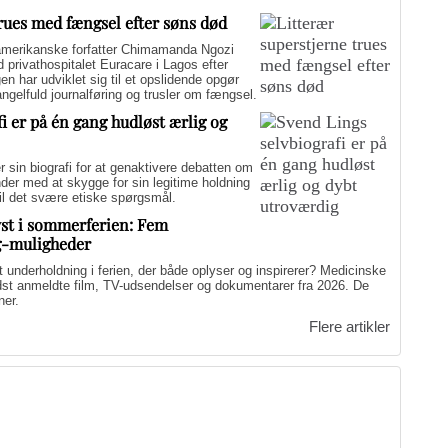
trues med fængsel efter søns død
merikanske forfatter Chimamanda Ngozi
d privathospitalet Euracare i Lagos efter
n har udviklet sig til et opslidende opgør
elfuld journalføring og trusler om fængsel.
i er på én gang hudløst ærlig og
sin biografi for at genaktivere debatten om
er med at skygge for sin legitime holdning
 til det svære etiske spørgsmål.
yst i sommerferien: Fem
g-muligheder
nderholdning i ferien, der både oplyser og inspirerer? Medicinske
edst anmeldte film, TV-udsendelser og dokumentarer fra 2026. De
ner.
Flere artikler