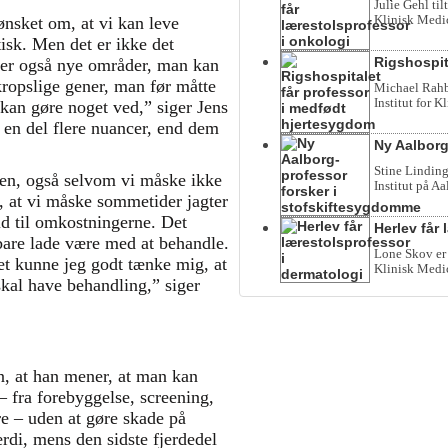
Julie Gehl til
Klinisk Medi
 ønsket om, at vi kan leve
tisk. Men det er ikke det
Rigshospit
r er også nye områder, man kan
ropslige gener, man før måtte
Michael Rahbe
Institut for 
kan gøre noget ved,” siger Jens
en del flere nuancer, end dem
Ny Aalborg
Stine Linding
tten, også selvom vi måske ikke
Institut på Aa
d, at vi måske sommetider jagter
ld til omkostningerne. Det
Herlev får
 bare lade være med at behandle.
Lone Skov er 
et kunne jeg godt tænke mig, at
Klinisk Medi
 skal have behandling,” siger
en, at han mener, at man kan
 – fra forebyggelse, screening,
re – uden at gøre skade på
ærdi, mens den sidste fjerdedel