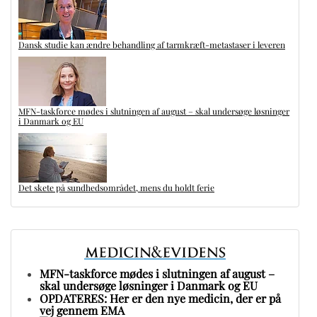
Dansk studie kan ændre behandling af tarmkræft-metastaser i leveren
MFN-taskforce mødes i slutningen af august – skal undersøge løsninger
i Danmark og EU
Det skete på sundhedsområdet, mens du holdt ferie
MFN-taskforce mødes i slutningen af august –
skal undersøge løsninger i Danmark og EU
OPDATERES: Her er den nye medicin, der er på
vej gennem EMA