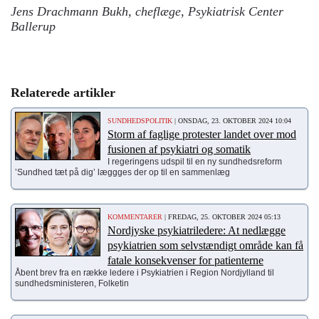
Jens Drachmann Bukh, cheflæge, Psykiatrisk Center
Ballerup
Relaterede artikler
SUNDHEDSPOLITIK
| ONSDAG, 23. OKTOBER 2024 10:04
Storm af faglige protester landet over mod
fusionen af psykiatri og somatik
I regeringens udspil til en ny sundhedsreform
’Sundhed tæt på dig’ læggges der op til en sammenlæg
KOMMENTARER
| FREDAG, 25. OKTOBER 2024 05:13
Nordjyske psykiatriledere: At nedlægge
psykiatrien som selvstændigt område kan få
fatale konsekvenser for patienterne
Åbent brev fra en række ledere i Psykiatrien i Region Nordjylland til
sundhedsministeren, Folketin