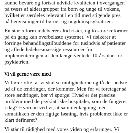
kunne bevare og fortsat udvikle kvaliteten i overgangen
på tværs af aldersgrupper fra børn og unge til voksne,
hvilket er særdeles relevant i en tid med stigende pres
på henvisninger til børne- og ungdomspsykiatrien.
En stor reform indebærer altid risici, og to store reformer
på én gang kan overbelaste systemet. Vi risikerer at
forringe behandlingstilbuddene for tusindvis af patienter
og aflede ledelsesmæssige ressourcer fra
implementeringen af den længe ventede 10-årsplan for
psykiatrien.
Vi vil gerne være med
Vi hører ofte, at vi skal se mulighederne og få det bedste
ud af de ændringer, der kommer. Men før vi foretager så
store ændringer, bør vi spørge: Hvad er det præcise
problem med de psykiatriske hospitaler, som de fungerer
i dag? Hvordan ved vi, at sammenlægning med
somatikken er den rigtige løsning, hvis problemet ikke er
klart defineret?
Vi står til rådighed med vores viden og erfaringer. Vi