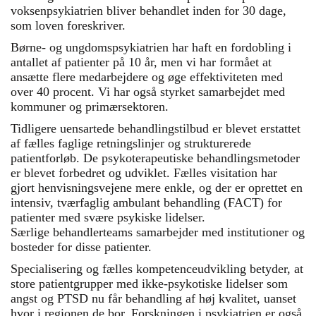
voksenpsykiatrien bliver behandlet inden for 30 dage,
som loven foreskriver.
Børne- og ungdomspsykiatrien har haft en fordobling i
antallet af patienter på 10 år, men vi har formået at
ansætte flere medarbejdere og øge effektiviteten med
over 40 procent. Vi har også styrket samarbejdet med
kommuner og primærsektoren.
Tidligere uensartede behandlingstilbud er blevet erstattet
af fælles faglige retningslinjer og strukturerede
patientforløb. De psykoterapeutiske behandlingsmetoder
er blevet forbedret og udviklet. Fælles visitation har
gjort henvisningsvejene mere enkle, og der er oprettet en
intensiv, tværfaglig ambulant behandling (FACT) for
patienter med svære psykiske lidelser.
Særlige behandlerteams samarbejder med institutioner og
bosteder for disse patienter.
Specialisering og fælles kompetenceudvikling betyder, at
store patientgrupper med ikke-psykotiske lidelser som
angst og PTSD nu får behandling af høj kvalitet, uanset
hvor i regionen de bor. Forskningen i psykiatrien er også