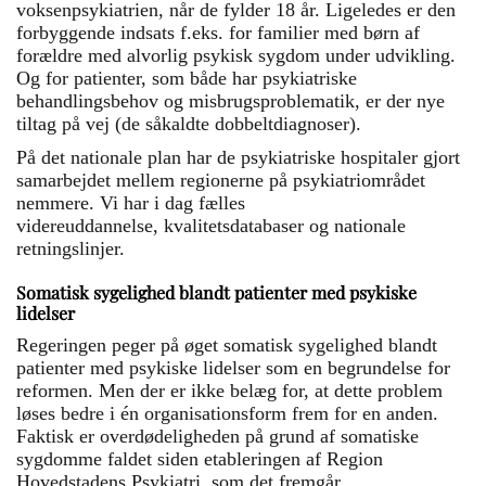
voksenpsykiatrien, når de fylder 18 år. Ligeledes er den
forbyggende indsats f.eks. for familier med børn af
forældre med alvorlig psykisk sygdom under udvikling.
Og for patienter, som både har psykiatriske
behandlingsbehov og misbrugsproblematik, er der nye
tiltag på vej (de såkaldte dobbeltdiagnoser).
På det nationale plan har de psykiatriske hospitaler gjort
samarbejdet mellem regionerne på psykiatriområdet
nemmere. Vi har i dag fælles
videreuddannelse, kvalitetsdatabaser og nationale
retningslinjer.
Somatisk sygelighed blandt patienter med psykiske
lidelser
Regeringen peger på øget somatisk sygelighed blandt
patienter med psykiske lidelser som en begrundelse for
reformen. Men der er ikke belæg for, at dette problem
løses bedre i én organisationsform frem for en anden.
Faktisk er overdødeligheden på grund af somatiske
sygdomme faldet siden etableringen af Region
Hovedstadens Psykiatri, som det fremgår