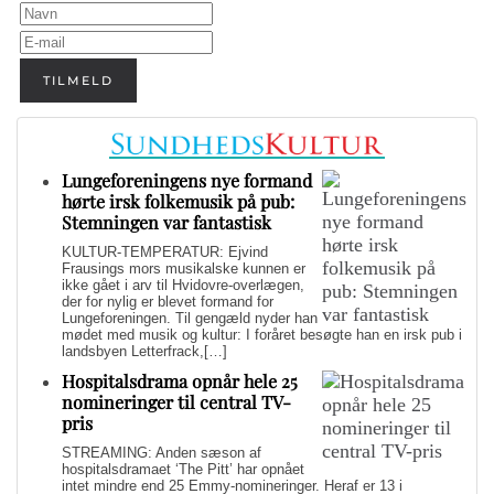
TILMELD
Lungeforeningens nye formand
hørte irsk folkemusik på pub:
Stemningen var fantastisk
KULTUR-TEMPERATUR: Ejvind
Frausings mors musikalske kunnen er
ikke gået i arv til Hvidovre-overlægen,
der for nylig er blevet formand for
Lungeforeningen. Til gengæld nyder han
mødet med musik og kultur: I foråret besøgte han en irsk pub i
landsbyen Letterfrack,[…]
Hospitalsdrama opnår hele 25
nomineringer til central TV-
pris
STREAMING: Anden sæson af
hospitalsdramaet ‘The Pitt’ har opnået
intet mindre end 25 Emmy-nomineringer. Heraf er 13 i