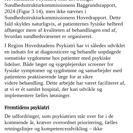
Sundhedsstrukturkommissionens Baggrundsrapport,
2024 (Figur 3.14), men ikke nævnes i
Sundhedsstrukturkommissionens Hovedrapport. Dette
fald skyldes naturligvis, at patienternes fysiske helbred
afhænger mere af kvaliteten af behandlingen end af,
hvordan sundhedsvæsenet er organiseret.
I Region Hovedstadens Psykiatri har vi således udviklet
en indsats for at diagnosticere og behandle uopdagede
somatiske sygdomme hos patienter med psykiske
lidelser. Både læger og sygeplejersker screener for
fysiske symptomer og sygdomme og samarbejder med
patientens praktiserende læge for at sikre
videre behandling. Dette arbejde har været faciliteret af,
at vi er ét samlet hospital, der kan udvikle og
implementere fælles løsninger.
Fremtidens psykiatri
De udfordringer, som psykiatrien står over for i de
kommende år, kræver overordnet prioritering, fælles
retningslinjer og kompetenceudvikling – ikke