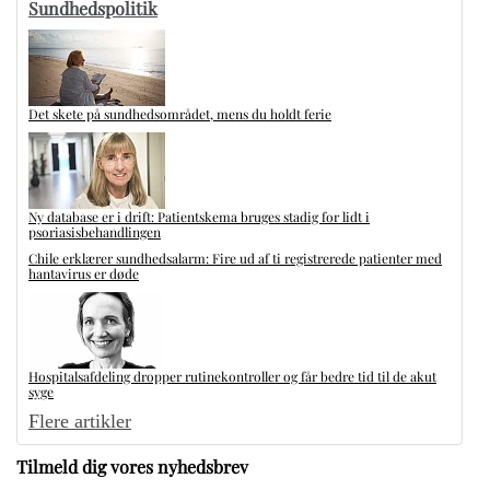
Sundhedspolitik
Det skete på sundhedsområdet, mens du holdt ferie
Ny database er i drift: Patientskema bruges stadig for lidt i
psoriasisbehandlingen
Chile erklærer sundhedsalarm: Fire ud af ti registrerede patienter med
hantavirus er døde
Hospitalsafdeling dropper rutinekontroller og får bedre tid til de akut
syge
Flere artikler
Tilmeld dig vores nyhedsbrev