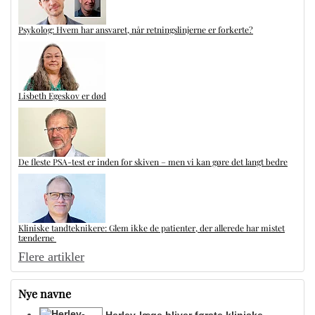
Psykolog: Hvem har ansvaret, når retningslinjerne er forkerte?
Lisbeth Egeskov er død
De fleste PSA-test er inden for skiven – men vi kan gøre det langt bedre
Kliniske tandteknikere: Glem ikke de patienter, der allerede har mistet
tænderne
Flere artikler
Nye navne