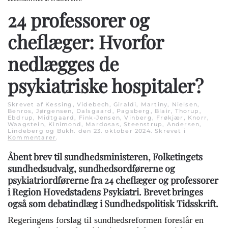
24 professorer og
cheflæger: Hvorfor
nedlægges de
psykiatriske hospitaler?
Skrevet af Kessing, Videbech, Giraldi, Martiny, Nielsen,
Benros, Jørgensen, Dalsgaard, Pagsberg, Blair, Thorup,
Ebdrup, Midtgaard, Fink-Jensen, Vinberg, Frøkjær, Knorr,
Waagstein, Kinimond, Mardosas, Steenstrup, Andersen,
Lindeberg og Bukh. den
23. oktober 2024
. Skrevet i
Kommentarer
.
Åbent brev til sundhedsministeren, Folketingets
sundhedsudvalg, sundhedsordførerne og
psykiatriordførerne fra 24 cheflæger og professorer
i Region Hovedstadens Psykiatri. Brevet bringes
også som debatindlæg i Sundhedspolitisk Tidsskrift.
Regeringens forslag til sundhedsreformen foreslår en