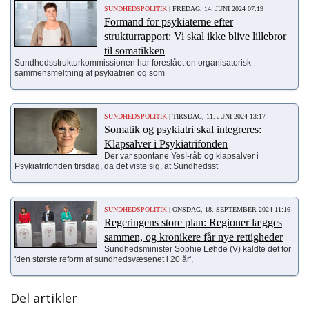
SUNDHEDSPOLITIK
| FREDAG, 14. JUNI 2024 07:19
Formand for psykiaterne efter
strukturrapport: Vi skal ikke blive lillebror
til somatikken
Sundhedsstrukturkommissionen har foreslået en organisatorisk
sammensmeltning af psykiatrien og som
SUNDHEDSPOLITIK
| TIRSDAG, 11. JUNI 2024 13:17
Somatik og psykiatri skal integreres:
Klapsalver i Psykiatrifonden
Der var spontane Yes!-råb og klapsalver i
Psykiatrifonden tirsdag, da det viste sig, at Sundhedsst
SUNDHEDSPOLITIK
| ONSDAG, 18. SEPTEMBER 2024 11:16
Regeringens store plan: Regioner lægges
sammen, og kronikere får nye rettigheder
Sundhedsminister Sophie Løhde (V) kaldte det for
'den største reform af sundhedsvæsenet i 20 år',
Del artikler