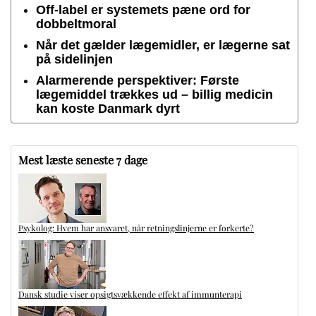
Off-label er systemets pæne ord for
dobbeltmoral
Når det gælder lægemidler, er lægerne sat
på sidelinjen
Alarmerende perspektiver: Første
lægemiddel trækkes ud – billig medicin
kan koste Danmark dyrt
Mest læste seneste 7 dage
Psykolog: Hvem har ansvaret, når retningslinjerne er forkerte?
Dansk studie viser opsigtsvækkende effekt af immunterapi