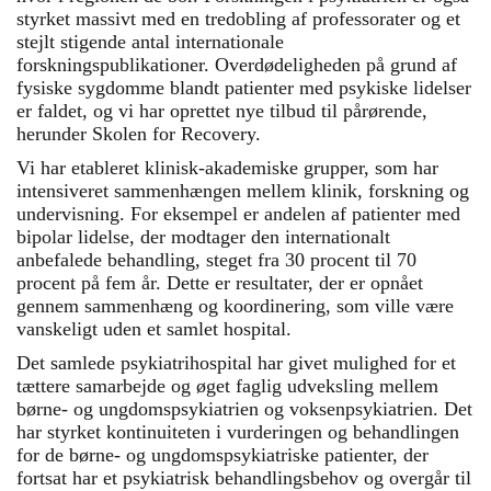
styrket massivt med en tredobling af professorater og et
stejlt stigende antal internationale
forskningspublikationer. Overdødeligheden på grund af
fysiske sygdomme blandt patienter med psykiske lidelser
er faldet, og vi har oprettet nye tilbud til pårørende,
herunder Skolen for Recovery.
Vi har etableret klinisk-akademiske grupper, som har
intensiveret sammenhængen mellem klinik, forskning og
undervisning. For eksempel er andelen af patienter med
bipolar lidelse, der modtager den internationalt
anbefalede behandling, steget fra 30 procent til 70
procent på fem år. Dette er resultater, der er opnået
gennem sammenhæng og koordinering, som ville være
vanskeligt uden et samlet hospital.
Det samlede psykiatrihospital har givet mulighed for et
tættere samarbejde og øget faglig udveksling mellem
børne- og ungdomspsykiatrien og voksenpsykiatrien. Det
har styrket kontinuiteten i vurderingen og behandlingen
for de børne- og ungdomspsykiatriske patienter, der
fortsat har et psykiatrisk behandlingsbehov og overgår til