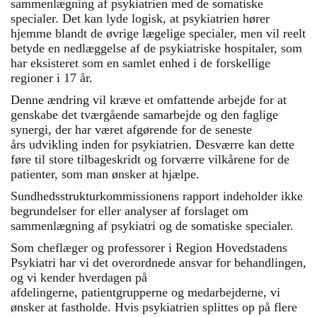
sammenlægning af psykiatrien med de somatiske
specialer. Det kan lyde logisk, at psykiatrien hører
hjemme blandt de øvrige lægelige specialer, men vil reelt
betyde en nedlæggelse af de psykiatriske hospitaler, som
har eksisteret som en samlet enhed i de forskellige
regioner i 17 år.
Denne ændring vil kræve et omfattende arbejde for at
genskabe det tværgående samarbejde og den faglige
synergi, der har været afgørende for de seneste
års udvikling inden for psykiatrien. Desværre kan dette
føre til store tilbageskridt og forværre vilkårene for de
patienter, som man ønsker at hjælpe.
Sundhedsstrukturkommissionens rapport indeholder ikke
begrundelser for eller analyser af forslaget om
sammenlægning af psykiatri og de somatiske specialer.
Som cheflæger og professorer i Region Hovedstadens
Psykiatri har vi det overordnede ansvar for behandlingen,
og vi kender hverdagen på
afdelingerne, patientgrupperne og medarbejderne, vi
ønsker at fastholde. Hvis psykiatrien splittes op på flere