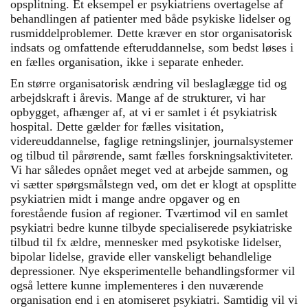
opsplitning. Et eksempel er psykiatriens overtagelse af
behandlingen af patienter med både psykiske lidelser og
rusmiddelproblemer. Dette kræver en stor organisatorisk
indsats og omfattende efteruddannelse, som bedst løses i
en fælles organisation, ikke i separate enheder.
En større organisatorisk ændring vil beslaglægge tid og
arbejdskraft i årevis. Mange af de strukturer, vi har
opbygget, afhænger af, at vi er samlet i ét psykiatrisk
hospital. Dette gælder for fælles visitation,
videreuddannelse, faglige retningslinjer, journalsystemer
og tilbud til pårørende, samt fælles forskningsaktiviteter.
Vi har således opnået meget ved at arbejde sammen, og
vi sætter spørgsmålstegn ved, om det er klogt at opsplitte
psykiatrien midt i mange andre opgaver og en
forestående fusion af regioner. Tværtimod vil en samlet
psykiatri bedre kunne tilbyde specialiserede psykiatriske
tilbud til fx ældre, mennesker med psykotiske lidelser,
bipolar lidelse, gravide eller vanskeligt behandlelige
depressioner. Nye eksperimentelle behandlingsformer vil
også lettere kunne implementeres i den nuværende
organisation end i en atomiseret psykiatri. Samtidig vil vi