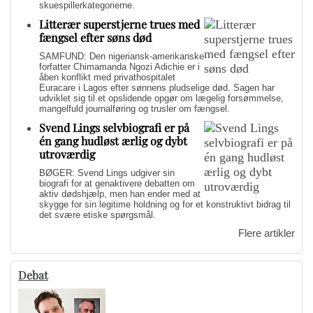
skuespillerkategorierne.
Litterær superstjerne trues med
fængsel efter søns død
SAMFUND: Den nigeriansk-amerikanske
forfatter Chimamanda Ngozi Adichie er i
åben konflikt med privathospitalet
Euracare i Lagos efter sønnens pludselige død. Sagen har
udviklet sig til et opslidende opgør om lægelig forsømmelse,
mangelfuld journalføring og trusler om fængsel.
Svend Lings selvbiografi er på
én gang hudløst ærlig og dybt
utroværdig
BØGER: Svend Lings udgiver sin
biografi for at genaktivere debatten om
aktiv dødshjælp, men han ender med at
skygge for sin legitime holdning og for et konstruktivt bidrag til
det svære etiske spørgsmål.
Flere artikler
Debat