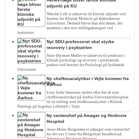
Herlev-læge bliver første kliniske
adjunkt på KU
Nikolai Loft er udnævnt til klinisk adjunkt ved
Institut for Klinisk Medicin på Københavns
Universitet. Dermed bliver han den første, der
ansættes i den nye stillingskategori ved
instituttet.
Nyt SDU-professorat skal styrke
recovery i psykiatrien
Stine Bjerrum Møller er udnævnt til professor i
klinisk psykologi og recovery i psykiatrisk
praksis ved Institut for Psykologi på Syddansk
Universitet.
Ny chefbioanalytiker i Vejle kommer fra
Aarhus
Lene Sofia Sørensen skifter efter fire år som
chefbioanalytiker på Aarhus Universitetshospital
til en stilling som chefbioanalytiker i Klinisk
Patologi på Sygehus Lillebælt i Vejle.
Ny centerchef på Amager og Hvidovre
Hospital
Anne-Marie Bergstrøm er udpeget som centerchef
for det nye Center for Borgernær Sundhed på
Amager og Hvidovre Hospital.