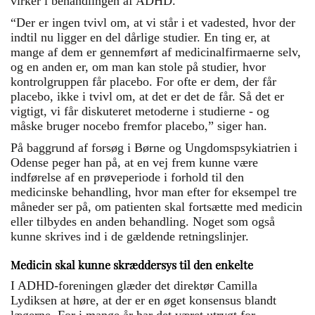
virker i behandlingen af ADHD.
“Der er ingen tvivl om, at vi står i et vadested, hvor der
indtil nu ligger en del dårlige studier. En ting er, at
mange af dem er gennemført af medicinalfirmaerne selv,
og en anden er, om man kan stole på studier, hvor
kontrolgruppen får placebo. For ofte er dem, der får
placebo, ikke i tvivl om, at det er det de får. Så det er
vigtigt, vi får diskuteret metoderne i studierne - og
måske bruger nocebo fremfor placebo,” siger han.
På baggrund af forsøg i Børne og Ungdomspsykiatrien i
Odense peger han på, at en vej frem kunne være
indførelse af en prøveperiode i forhold til den
medicinske behandling, hvor man efter for eksempel tre
måneder ser på, om patienten skal fortsætte med medicin
eller tilbydes en anden behandling. Noget som også
kunne skrives ind i de gældende retningslinjer.
Medicin skal kunne skræddersys til den enkelte
I ADHD-foreningen glæder det direktør Camilla
Lydiksen at høre, at der er en øget konsensus blandt
lægerne. For i mange år har det været utrygt for