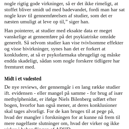
nogle rigtig gode virkninger, så er det ikke rimeligt, at
stoffet bliver smidt ud med badevandet, fordi man har sat
nogle krav til gennemførelsen af studier, som det er
næsten umuligt at leve op til,” siger han.
Han pointerer, at studier med eksakte data er meget
vanskelige at gennemføre på det psykiatriske område
generelt. Så selvom studier kan vise tvivlsomme effekter
og visse bivirkninger, synes han det er forkert at
konkludere, at så er psykofarmaka ubrugeligt og måske
endda skadeligt, sådan som nogle forskere tidligere har
fremturet med.
Midt i et vadested
De nye reviews, der gennemgår i en lang række studier
ift. evidensen - eller mangel på samme - for brug af især
methylphenidat, er ifølge Niels Bilenberg udført efter
bogen, hvorfor han også mener, at deres konklusioner
skal tages alvorligt. For de kan bruges til at pege på,
hvad der mangler i forskningen for at kunne nå frem til
mere nagelfaste slutninger om, hvad der virker og ikke