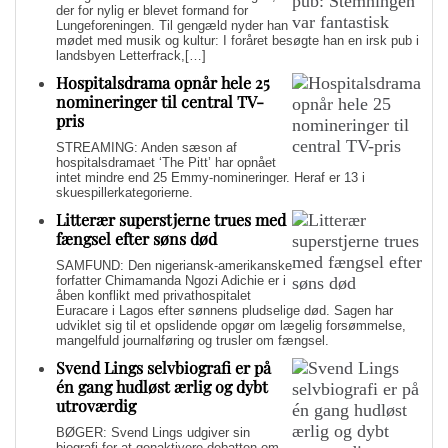
der for nylig er blevet formand for
Lungeforeningen. Til gengæld nyder han
mødet med musik og kultur: I foråret besøgte han en irsk pub i
landsbyen Letterfrack,[…]
Hospitalsdrama opnår hele 25
nomineringer til central TV-
pris
STREAMING: Anden sæson af
hospitalsdramaet ‘The Pitt’ har opnået
intet mindre end 25 Emmy-nomineringer. Heraf er 13 i
skuespillerkategorierne.
Litterær superstjerne trues med
fængsel efter søns død
SAMFUND: Den nigeriansk-amerikanske
forfatter Chimamanda Ngozi Adichie er i
åben konflikt med privathospitalet
Euracare i Lagos efter sønnens pludselige død. Sagen har
udviklet sig til et opslidende opgør om lægelig forsømmelse,
mangelfuld journalføring og trusler om fængsel.
Svend Lings selvbiografi er på
én gang hudløst ærlig og dybt
utroværdig
BØGER: Svend Lings udgiver sin
biografi for at genaktivere debatten om