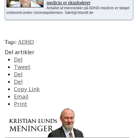
medicin er eksploderet
Antallet af mennesker på ADHD-medicin er steget
voldsomt under coronaepidemien. Særligt blandt de
Tags:
ADHD
Del artikler
Del
Tweet
Del
Del
Copy Link
Email
Print