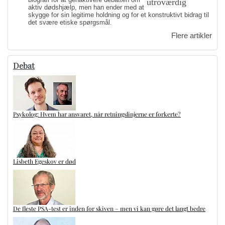
aktiv dødshjælp, men han ender med at
skygge for sin legitime holdning og for et konstruktivt bidrag til
det svære etiske spørgsmål.
Flere artikler
Debat
Psykolog: Hvem har ansvaret, når retningslinjerne er forkerte?
Lisbeth Egeskov er død
De fleste PSA-test er inden for skiven – men vi kan gøre det langt bedre