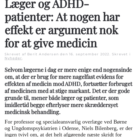
Læger og ADHD-
patienter: At nogen har
effekt er argument nok
for at give medicin
Skrevet af Berit Andersen den
16. september 2022
. Skrevet i
Nyheder
.
Selvom lægerne i dag er mere enige end nogensinde
om, at der er brug for mere nagelfast evidens for
effekten af medicin mod ADHD, fortsætter forbruget
af medicinen med at stige markant. Det er der gode
grunde til, mener både læger og patienter, som
imidlertid begge efterlyser mere skræddersyet
medicinsk behandling.
For professor og specialeansvarlig overlæge ved Børne
og Ungdomspsykiatrien i Odense, Niels Bilenberg, er der
ingen tvivl om, at det helt afgørende næste skridt for