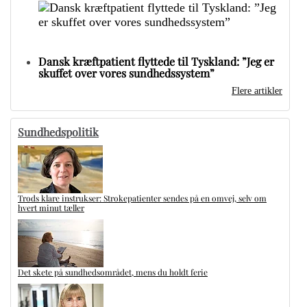
Dansk kræftpatient flyttede til Tyskland: ”Jeg er
skuffet over vores sundhedssystem”
Flere artikler
Sundhedspolitik
Trods klare instrukser: Strokepatienter sendes på en omvej, selv om
hvert minut tæller
Det skete på sundhedsområdet, mens du holdt ferie