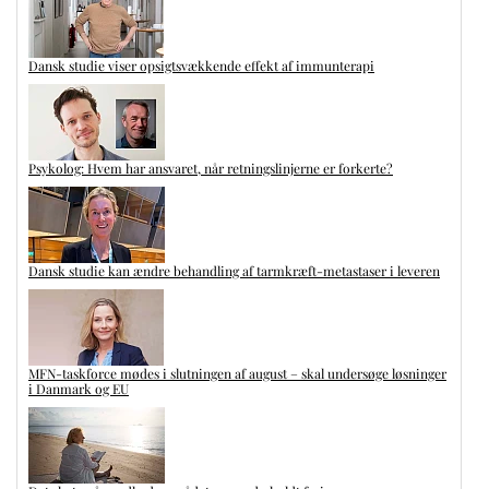
Dansk studie viser opsigtsvækkende effekt af immunterapi
Psykolog: Hvem har ansvaret, når retningslinjerne er forkerte?
Dansk studie kan ændre behandling af tarmkræft-metastaser i leveren
MFN-taskforce mødes i slutningen af august – skal undersøge løsninger
i Danmark og EU