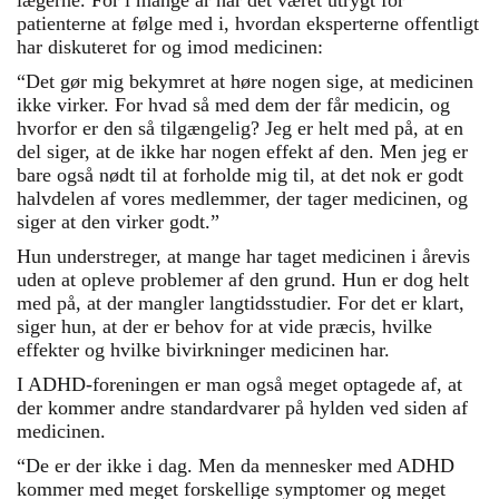
patienterne at følge med i, hvordan eksperterne offentligt
har diskuteret for og imod medicinen:
“Det gør mig bekymret at høre nogen sige, at medicinen
ikke virker. For hvad så med dem der får medicin, og
hvorfor er den så tilgængelig? Jeg er helt med på, at en
del siger, at de ikke har nogen effekt af den. Men jeg er
bare også nødt til at forholde mig til, at det nok er godt
halvdelen af vores medlemmer, der tager medicinen, og
siger at den virker godt.”
Hun understreger, at mange har taget medicinen i årevis
uden at opleve problemer af den grund. Hun er dog helt
med på, at der mangler langtidsstudier. For det er klart,
siger hun, at der er behov for at vide præcis, hvilke
effekter og hvilke bivirkninger medicinen har.
I ADHD-foreningen er man også meget optagede af, at
der kommer andre standardvarer på hylden ved siden af
medicinen.
“De er der ikke i dag. Men da mennesker med ADHD
kommer med meget forskellige symptomer og meget