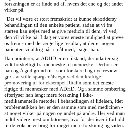
forskningen er at finde ud af, hvem det ene og det andet
virker på.
“Det vil være et stort fremskridt at kunne skræddersy
behandlingen til den enkelte patient, sådan at vi fra
starten kan nøjes med at give medicin til dem, vi ved,
den vil virke på. I dag er vores eneste mulighed at prøve
os frem - med det ærgerlige resultat, at der er nogen
patienter, vi aldrig når i mål med,” siger han.
Han pointerer, at ADHD er en tilstand, der udarter sig
vidt forskelligt fra menneske til menneske. Derfor ser
han også god grund til - som forskere bag nye review
gør -
at stille spørgsmålstegn ved den kraftige
promovering af for eksempel Ritalin
som det eneste
rigtige til mennesker med ADHD. Og i samme ombæring
efterlyser han langt mere forskning i ikke-
medikamentelle metoder i behandlingen af lidelsen, idet
problematikken her er den samme som med medicinen -
at noget virker på nogen og andet på andre. Her ved man
indtil videre mest om børnene, hvorfor der især i forhold
til de voksne er brug for meget mere forskning og viden.