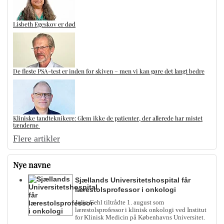
Lisbeth Egeskov er død
De fleste PSA-test er inden for skiven – men vi kan gøre det langt bedre
Kliniske tandteknikere: Glem ikke de patienter, der allerede har mistet
tænderne
Flere artikler
Nye navne
Sjællands Universitetshospital får
lærestolsprofessor i onkologi
Julie Gehl tiltrådte 1. august som
lærestolsprofessor i klinisk onkologi ved Institut
for Klinisk Medicin på Københavns Universitet.