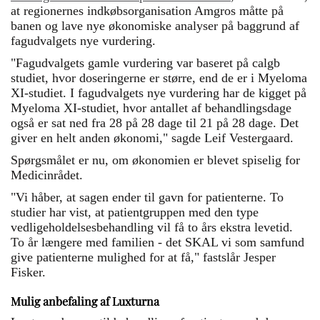
at regionernes indkøbsorganisation Amgros måtte på
banen og lave nye økonomiske analyser på baggrund af
fagudvalgets nye vurdering.
"Fagudvalgets gamle vurdering var baseret på calgb
studiet, hvor doseringerne er større, end de er i Myeloma
XI-studiet. I fagudvalgets nye vurdering har de kigget på
Myeloma XI-studiet, hvor antallet af behandlingsdage
også er sat ned fra 28 på 28 dage til 21 på 28 dage. Det
giver en helt anden økonomi," sagde Leif Vestergaard.
Spørgsmålet er nu, om økonomien er blevet spiselig for
Medicinrådet.
"Vi håber, at sagen ender til gavn for patienterne. To
studier har vist, at patientgruppen med den type
vedligeholdelsesbehandling vil få to års ekstra levetid.
To år længere med familien - det SKAL vi som samfund
give patienterne mulighed for at få," fastslår Jesper
Fisker.
Mulig anbefaling af Luxturna