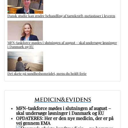
Dansk studie kan ændre behandling af tarmkræft-metastaser i leveren
MFN-taskforce mødes i slutningen af august – skal undersøge løsninger
i Danmark og EU
Det skete på sundhedsområdet, mens du holdt ferie
MFN-taskforce mødes i slutningen af august –
skal undersøge løsninger i Danmark og EU
OPDATERES: Her er den nye medicin, der er på
vej gennem EMA