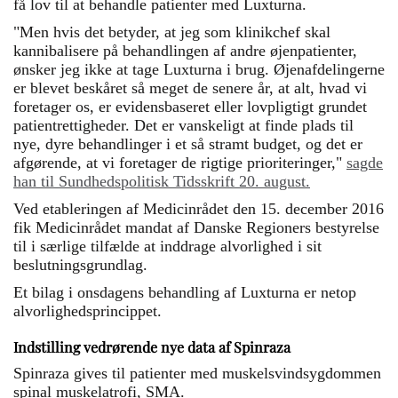
få lov til at behandle patienter med Luxturna.
"Men hvis det betyder, at jeg som klinikchef skal
kannibalisere på behandlingen af andre øjenpatienter,
ønsker jeg ikke at tage Luxturna i brug. Øjenafdelingerne
er blevet beskåret så meget de senere år, at alt, hvad vi
foretager os, er evidensbaseret eller lovpligtigt grundet
patientrettigheder. Det er vanskeligt at finde plads til
nye, dyre behandlinger i et så stramt budget, og det er
afgørende, at vi foretager de rigtige prioriteringer,"
sagde
han til Sundhedspolitisk Tidsskrift 20. august.
Ved etableringen af Medicinrådet den 15. december 2016
fik Medicinrådet mandat af Danske Regioners bestyrelse
til i særlige tilfælde at inddrage alvorlighed i sit
beslutningsgrundlag.
Et bilag i onsdagens behandling af Luxturna er netop
alvorlighedsprincippet.
Indstilling vedrørende nye data af Spinraza
Spinraza gives til patienter med muskelsvindsygdommen
spinal muskelatrofi, SMA.