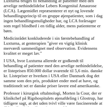
Luxturna bruges til behandling af patienter med den
arvelige nethindelidelse Lebers Kongenital Amaurose
(LCA). Lægemidlet repræsenterer et nyt og lovende
behandlingsprincip til en gruppe øjenpatienter, som i dag
ingen behandlingsmuligheder har, og LCA forårsager
som regel blindhed i en tidlig alder, mens patienterne er
børn.
Medicinrådet konkluderede i sin førstebehandling af
Luxturna, at genterapien "giver en vigtig klinisk
merværdi sammenlignet med observation. Evidensens
kvalitet er meget lav."
I USA, hvor Luxturna allerede er godkendt til
behandling af patienter med den arvelige nethindelidelse,
er listeprisen 850.000 dollar svarende til 5,6 mio. danske
kr. Listepriser er hverken i USA eller Danmark dog det
samme som den pris, produktet ender med at have, og
traditionelt set er danske priser lavere end amerikanske.
Professor i kirurgisk oftalmologi, Morten la Cour, der er
klinikchef på Rigshospitalets øjenafdeling i Glostrup, har
tidligere sagt, at det uden tvivl ville være fascinerende at