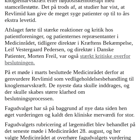
knoglemarvskræft efter højdosiskemoterapi med
stamcellestøtte. Det på trods af, at studier har vist, at
Revlimid kan give de meget syge patienter op til to års
ekstra levetid.
Afslaget førte til stærke reaktioner og kritik hos
patientforeninger, og patienternes repræsentanter i
Medicinrådet, tidligere direktør i Kræftens Bekæmpelse,
Leif Vestergaard Pedersen, og direktør i Danske
Patienter, Morten Freil, var også
stærkt kritiske overfor
beslutningen.
På et møde i marts besluttede Medicinrådet derfor at
genvurdere Revlimid som vedligeholdelsesbehandling til
knoglemarvskræft. De nyeste data skulle inddrages, og
der skulle skabes større klarhed om
beslutningsprocessen.
Fagudvalget har så på baggrund af nye data siden hen
øget vurderingen og kaldt den kliniske merværdi for stor.
Fagudvalgets rubricering af lægemidlet blev behandlet på
det seneste møde i Medicinrådet 28. august, og her
valgte Medicinrådet at overhøre fagudvalgets vurdering