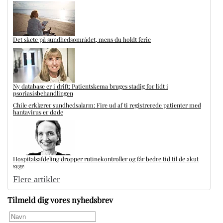
Det skete på sundhedsområdet, mens du holdt ferie
Ny database er i drift: Patientskema bruges stadig for lidt i
psoriasisbehandlingen
Chile erklærer sundhedsalarm: Fire ud af ti registrerede patienter med
hantavirus er døde
Hospitalsafdeling dropper rutinekontroller og får bedre tid til de akut
syge
Flere artikler
Tilmeld dig vores nyhedsbrev