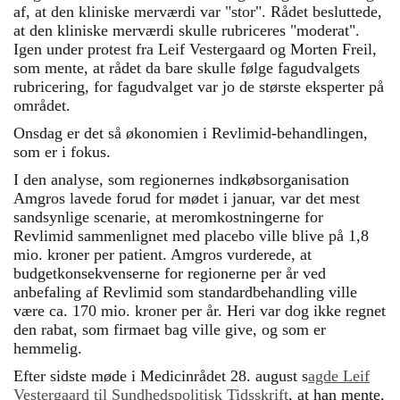
af, at den kliniske merværdi var "stor". Rådet besluttede,
at den kliniske merværdi skulle rubriceres "moderat".
Igen under protest fra Leif Vestergaard og Morten Freil,
som mente, at rådet da bare skulle følge fagudvalgets
rubricering, for fagudvalget var jo de største eksperter på
området.
Onsdag er det så økonomien i Revlimid-behandlingen,
som er i fokus.
I den analyse, som regionernes indkøbsorganisation
Amgros lavede forud for mødet i januar, var det mest
sandsynlige scenarie, at meromkostningerne for
Revlimid sammenlignet med placebo ville blive på 1,8
mio. kroner per patient. Amgros vurderede, at
budgetkonsekvenserne for regionerne per år ved
anbefaling af Revlimid som standardbehandling ville
være ca. 170 mio. kroner per år. Heri var dog ikke regnet
den rabat, som firmaet bag ville give, og som er
hemmelig.
Efter sidste møde i Medicinrådet 28. august s
agde Leif
Vestergaard til Sundhedspolitisk Tidsskrift
, at han mente,