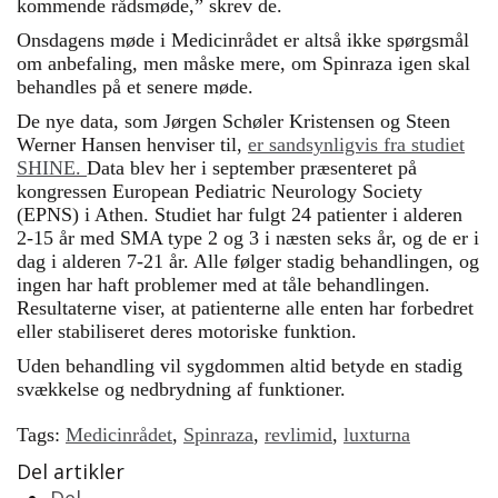
kommende rådsmøde,” skrev de.
Onsdagens møde i Medicinrådet er altså ikke spørgsmål
om anbefaling, men måske mere, om Spinraza igen skal
behandles på et senere møde.
De nye data, som Jørgen Schøler Kristensen og Steen
Werner Hansen henviser til,
er sandsynligvis fra studiet
SHINE.
Data blev her i september præsenteret på
kongressen European Pediatric Neurology Society
(EPNS) i Athen. Studiet har fulgt 24 patienter i alderen
2-15 år med SMA type 2 og 3 i næsten seks år, og de er i
dag i alderen 7-21 år. Alle følger stadig behandlingen, og
ingen har haft problemer med at tåle behandlingen.
Resultaterne viser, at patienterne alle enten har forbedret
eller stabiliseret deres motoriske funktion.
Uden behandling vil sygdommen altid betyde en stadig
svækkelse og nedbrydning af funktioner.
Tags:
Medicinrådet
,
Spinraza
,
revlimid
,
luxturna
Del artikler