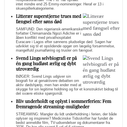
intet mindre end 25 Emmy-nomineringer. Heraf er 13 i
skuespillerkategorierne.
Litterær superstjerne trues med
fængsel efter søns død
SAMFUND: Den nigeriansk-amerikanske
forfatter Chimamanda Ngozi Adichie er i
åben konflikt med privathospitalet
Euracare i Lagos efter sønnens pludselige død. Sagen har
udviklet sig til et opslidende opgør om lægelig forsømmelse,
mangelfuld journalføring og trusler om fængsel.
Svend Lings selvbiografi er på
én gang hudløst ærlig og dybt
utroværdig
BØGER: Svend Lings udgiver sin
biografi for at genaktivere debatten om
aktiv dødshjælp, men han ender med at
skygge for sin legitime holdning og for et konstruktivt bidrag til
det svære etiske spørgsmål.
Bliv underholdt og oplyst i sommerferien: Fem
fremragende streaming-muligheder
STREAMING: Mangler du lidt underholdning i ferien, der både
oplyser og inspirerer? Medicinske Tidsskrifter har fundet de
bedst anmeldte film, TV-udsendelser og dokumentarer fra
2026. De har alle scoret 5 ud af 6 stjerner.