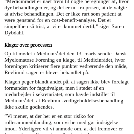
”Medicinrådet er nået frem til nogle beregninger af, hvor
dyr behandlingen er, og det er ud fra prisen, at de valgte
at afvise behandlingen. Det er ikke rart som patient at
være genstand for en cost-benefit-analyse. Det er
simpelthen så trist, at vi er kommet dertil,” siger Søren
Dybdahl.
Klager over processen
Op til mødet i Medicinrådet den 13. marts sendte Dansk
Myelomatose Forening en klage, til Medicinrådet, hvor
foreningen kritiserer flere punkter vedrørende den måde,
Revlimid-sagen er blevet behandlet på.
Klagen peger blandt andet på, at sagen ikke blev forelagt
formanden for fagudvalget, men i stedet af en
medarbejder i sekretariatet, som havde indstillet til
Medicinrådet, at Revlimid-vedligeholdelsesbehandling
ikke skulle godkendes.
”Vi mener, at der her er en stor risiko for
rollesammenblanding, som vi hermed gør indsigelse
imod. Yderligere vil vi anmode om, at det fremover er