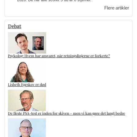
Flere artikler
Debat
Psykolog: Hvem har ansvaret, når retningslinjerne er forkerte?
Lisbeth Egeskov er død
De fleste PSA-test er inden for skiven – men vi kan gøre det langt bedre