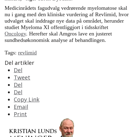
Medicinrådets fagudvalg vedrørende myelomatose skal
nu i gang med den kliniske vurdering af Revlimid, hvor
udvalget skal inddrage nye data på området, herunder
studiet Myeloma XI offentliggjort i tidsskriftet
Oncology
. Herefter skal Amgros lave en justeret
sundhedsøkonomisk analyse af behandlingen.
Tags:
revlimid
Del artikler
Del
Tweet
Del
Del
Copy Link
Email
Print