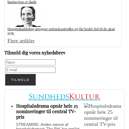
hantavirus er døde
Hospitalsafdeling dropper rutinekontroller og får bedre tid til de akut
syge
Flere artikler
Tilmeld dig vores nyhedsbrev
TILMELD
Hospitalsdrama opnår hele 25
nomineringer til central TV-
pris
STREAMING: Anden sæson af
hospitalsdramaet ‘The Pitt’ har opnået