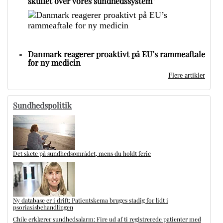
skuffet over vores sundhedssystem”
Danmark reagerer proaktivt på EU’s rammeaftale
for ny medicin
Flere artikler
Sundhedspolitik
Det skete på sundhedsområdet, mens du holdt ferie
Ny database er i drift: Patientskema bruges stadig for lidt i
psoriasisbehandlingen
Chile erklærer sundhedsalarm: Fire ud af ti registrerede patienter med