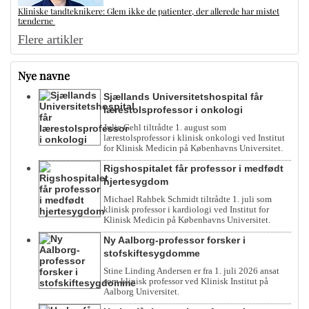
Kliniske tandteknikere: Glem ikke de patienter, der allerede har mistet
tænderne
Flere artikler
Nye navne
Sjællands Universitetshospital får
lærestolsprofessor i onkologi
Julie Gehl tiltrådte 1. august som
lærestolsprofessor i klinisk onkologi ved Institut
for Klinisk Medicin på Københavns Universitet.
Rigshospitalet får professor i medfødt
hjertesygdom
Michael Rahbek Schmidt tiltrådte 1. juli som
klinisk professor i kardiologi ved Institut for
Klinisk Medicin på Københavns Universitet.
Ny Aalborg-professor forsker i
stofskiftesygdomme
Stine Linding Andersen er fra 1. juli 2026 ansat
som klinisk professor ved Klinisk Institut på
Aalborg Universitet.