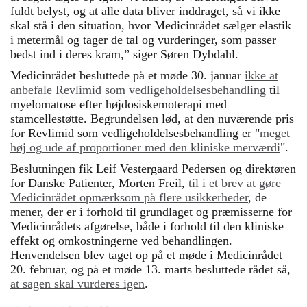
fuldt belyst, og at alle data bliver inddraget, så vi ikke
skal stå i den situation, hvor Medicinrådet sælger elastik
i metermål og tager de tal og vurderinger, som passer
bedst ind i deres kram,” siger Søren Dybdahl.
Medicinrådet besluttede på et møde 30. januar
ikke at
anbefale Revlimid som vedligeholdelsesbehandling
til
myelomatose efter højdosiskemoterapi med
stamcellestøtte. Begrundelsen lød, at den nuværende pris
for Revlimid som vedligeholdelsesbehandling er "
meget
høj og ude af proportioner med den kliniske merværdi
".
Beslutningen fik Leif Vestergaard Pedersen og direktøren
for Danske Patienter, Morten Freil,
til i et brev at gøre
Medicinrådet opmærksom på flere usikkerheder
, de
mener, der er i forhold til grundlaget og præmisserne for
Medicinrådets afgørelse, både i forhold til den kliniske
effekt og omkostningerne ved behandlingen.
Henvendelsen blev taget op på et møde i Medicinrådet
20. februar, og på et møde 13. marts besluttede rådet så,
at sagen skal vurderes igen
.