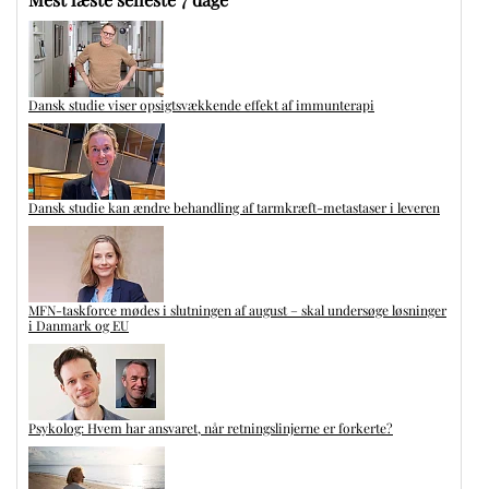
Dansk studie viser opsigtsvækkende effekt af immunterapi
Dansk studie kan ændre behandling af tarmkræft-metastaser i leveren
MFN-taskforce mødes i slutningen af august – skal undersøge løsninger
i Danmark og EU
Psykolog: Hvem har ansvaret, når retningslinjerne er forkerte?