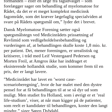
formanden – eller en læge fra fagudvalget – som
forelægger sager om behandling af myelomatose for
Rådet, da det er et meget komplekst medicinsk
fagområde, som det kræver lægefaglig specialviden at
svare på Rådets spørgsmål om,” lyder det i brevet.
Dansk Myelomatose Forening sætter også
spørgsmålstegn ved Medicinrådets prissætning af
Revlimid som vedligeholdelsesbehandling og
vurderingen af, at behandlingen skulle koste 1,8 mio. kr.
per patient. Det, mener foreningen, er urealistisk og
kritiserer, i tråd med Leif Vestergaard Pedersen og
Morten Freil, at Amgros ikke har inddraget et
eksisterende hollandsk studie, som kommer frem til en
pris, der er langt lavere.
”Medicinrådet har lavet en ’worst case-
scenarioberegning’, hvor de har malet med den dystre
pensel for at få behandlingen til at se så dyr ud som
muligt. Men studiet fra Holland, som i øvrigt er et ’real
life-studium’, viser, at når man kigger på de patienter,
som reelt er kandidater til behandlingen, koster den langt
mindre,” siger Søren Dybdahl.