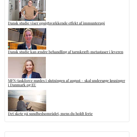
Dansk studie viser opsigtsvækkende effekt af immunterapi
Dansk studie kan ændre behandling af tarmkræft-metastaser i leveren
MFN-taskforce mødes i slutningen af august – skal undersøge løsninger
i Danmark og EU
Det skete på sundhedsområdet, mens du holdt ferie