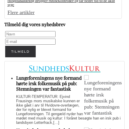
Hospitalsafdeling dropper rutinekontroller og får bedre tid til de akut
syge
Flere artikler
Tilmeld dig vores nyhedsbrev
TILMELD
Lungeforeningens nye formand
hørte irsk folkemusik på pub:
Stemningen var fantastisk
KULTUR-TEMPERATUR: Ejvind
Frausings mors musikalske kunnen er
ikke gået i arv til Hvidovre-overlægen,
der for nylig er blevet formand for
Lungeforeningen. Til gengæld nyder han
mødet med musik og kultur: I foråret besøgte han en irsk pub i
landsbyen Letterfrack,[…]