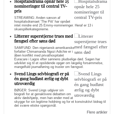
Hospitalsdrama opnår hele 25
nomineringer til central TV-
pris
STREAMING: Anden sæson af
hospitalsdramaet ‘The Pitt’ har opnået
intet mindre end 25 Emmy-nomineringer. Heraf er 13 i
skuespillerkategorierne.
Litterær superstjerne trues med
fængsel efter søns død
SAMFUND: Den nigeriansk-amerikanske
forfatter Chimamanda Ngozi Adichie er i
åben konflikt med privathospitalet
Euracare i Lagos efter sønnens pludselige død. Sagen har
udviklet sig til et opslidende opgør om lægelig forsømmelse,
mangelfuld journalføring og trusler om fængsel.
Svend Lings selvbiografi er på
én gang hudløst ærlig og dybt
utroværdig
BØGER: Svend Lings udgiver sin
biografi for at genaktivere debatten om
aktiv dødshjælp, men han ender med at
skygge for sin legitime holdning og for et konstruktivt bidrag til
det svære etiske spørgsmål.
Flere artikler