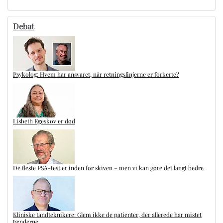
Debat
Psykolog: Hvem har ansvaret, når retningslinjerne er forkerte?
Lisbeth Egeskov er død
De fleste PSA-test er inden for skiven – men vi kan gøre det langt bedre
Kliniske tandteknikere: Glem ikke de patienter, der allerede har mistet
tænderne