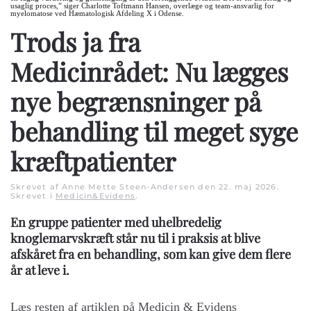
usaglig proces,” siger Charlotte Toftmann Hansen, overlæge og team-ansvarlig for
myelomatose ved Hæmatologisk Afdeling X i Odense.
Trods ja fra
Medicinrådet: Nu lægges
nye begrænsninger på
behandling til meget syge
kræftpatienter
Skrevet af Anne Mette Steen-Andersen den
22. maj 2026
.
Skrevet i
Medicin&Evidens
.
En gruppe patienter med uhelbredelig
knoglemarvskræft står nu til i praksis at blive
afskåret fra en behandling, som kan give dem flere
år at leve i.
Læs resten af artiklen på Medicin & Evidens