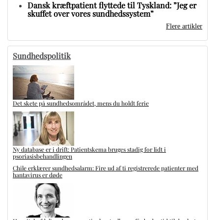
Dansk kræftpatient flyttede til Tyskland: ”Jeg er
skuffet over vores sundhedssystem”
Flere artikler
Sundhedspolitik
Det skete på sundhedsområdet, mens du holdt ferie
Ny database er i drift: Patientskema bruges stadig for lidt i
psoriasisbehandlingen
Chile erklærer sundhedsalarm: Fire ud af ti registrerede patienter med
hantavirus er døde