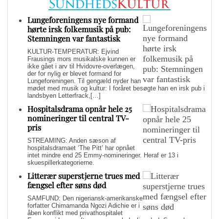
Lungeforeningens nye formand
hørte irsk folkemusik på pub:
Stemningen var fantastisk
KULTUR-TEMPERATUR: Ejvind
Frausings mors musikalske kunnen er
ikke gået i arv til Hvidovre-overlægen,
der for nylig er blevet formand for
Lungeforeningen. Til gengæld nyder han
mødet med musik og kultur: I foråret besøgte han en irsk pub i
landsbyen Letterfrack,[…]
Hospitalsdrama opnår hele 25
nomineringer til central TV-
pris
STREAMING: Anden sæson af
hospitalsdramaet ‘The Pitt’ har opnået
intet mindre end 25 Emmy-nomineringer. Heraf er 13 i
skuespillerkategorierne.
Litterær superstjerne trues med
fængsel efter søns død
SAMFUND: Den nigeriansk-amerikanske
forfatter Chimamanda Ngozi Adichie er i
åben konflikt med privathospitalet