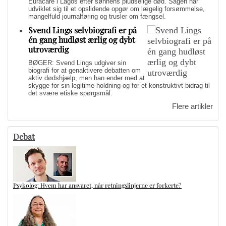
Euracare i Lagos efter sønnens pludselige død. Sagen har
udviklet sig til et opslidende opgør om lægelig forsømmelse,
mangelfuld journalføring og trusler om fængsel.
Svend Lings selvbiografi er på
én gang hudløst ærlig og dybt
utroværdig
BØGER: Svend Lings udgiver sin
biografi for at genaktivere debatten om
aktiv dødshjælp, men han ender med at
skygge for sin legitime holdning og for et konstruktivt bidrag til
det svære etiske spørgsmål.
Flere artikler
Debat
Psykolog: Hvem har ansvaret, når retningslinjerne er forkerte?