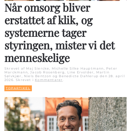
Når omsorg bliver
erstattet af klik, og
systemerne tager
styringen, mister vi det
menneskelige
Skrevet af Maj Siercke, Michelle Silke Hauptmann, Peter
Marckmann, Jacob Rosenberg, Line Ervolder, Martin
Sølvkjær, Niels Bentzon og Benedicte Dahlerup den
28. april
2026
. Skrevet i
Kommentarer
.
TOPARTIKEL