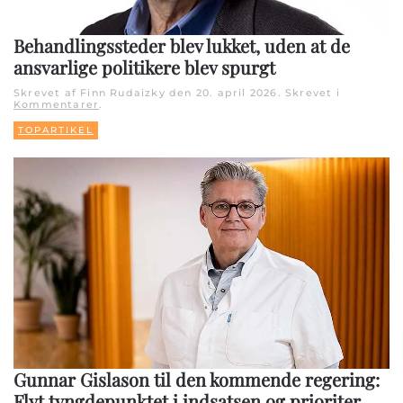
Behandlingssteder blev lukket, uden at de
ansvarlige politikere blev spurgt
Skrevet af Finn Rudaizky den
20. april 2026
. Skrevet i
Kommentarer
.
TOPARTIKEL
Gunnar Gislason til den kommende regering:
Flyt tyngdepunktet i indsatsen og prioriter