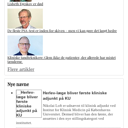
Lisbeth Egeskov er død
De fleste PSA-test er inden for skiven – men vi kan gøre det langt bedre
Kliniske tandteknikere: Glem ikke de patienter, der allerede har mistet
tænderne
Flere artikler
Nye navne
Herlev-læge bliver første kliniske
adjunkt på KU
Nikolai Loft er udnævnt til klinisk adjunkt ved
Institut for Klinisk Medicin på Københavns
Universitet. Dermed bliver han den første, der
ansættes i den nye stillingskategori ved
instituttet.