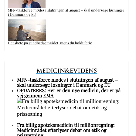
MFN-taskforce mødes i slutningen af august – skal undersøge løsninger
i Danmark og EU
Det skete på sundhedsområdet, mens du holdt ferie
MFN-taskforce mødes i slutningen af august –
skal undersøge løsninger i Danmark og EU
OPDATERES: Her er den nye medicin, der er på
vej gennem EMA
Fra billig apoteksmedicin til millionregning:
Medicinrådet efterlyser debat om etik og
prissætning