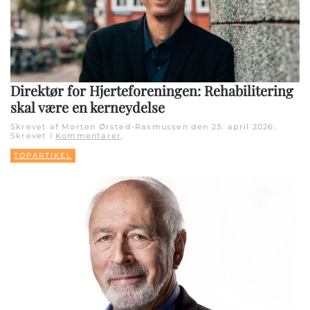
Direktør for Hjerteforeningen: Rehabilitering
skal være en kerneydelse
Skrevet af Morten Ørsted-Rasmussen den
23. april 2026
.
Skrevet i
Kommentarer
.
TOPARTIKEL