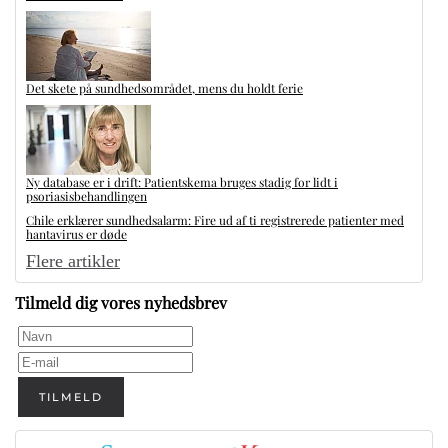
Det skete på sundhedsområdet, mens du holdt ferie
Ny database er i drift: Patientskema bruges stadig for lidt i
psoriasisbehandlingen
Chile erklærer sundhedsalarm: Fire ud af ti registrerede patienter med
hantavirus er døde
Flere artikler
Tilmeld dig vores nyhedsbrev
TILMELD