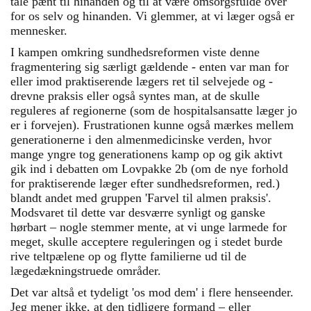
tale pænt til hinanden og til at være omsorgsfulde over
for os selv og hinanden. Vi glemmer, at vi læger også er
mennesker.
I kampen omkring sundhedsreformen viste denne
fragmentering sig særligt gældende - enten var man for
eller imod praktiserende lægers ret til selvejede og -
drevne praksis eller også syntes man, at de skulle
reguleres af regionerne (som de hospitalsansatte læger jo
er i forvejen). Frustrationen kunne også mærkes mellem
generationerne i den almenmedicinske verden, hvor
mange yngre tog generationens kamp op og gik aktivt
gik ind i debatten om Lovpakke 2b (om de nye forhold
for praktiserende læger efter sundhedsreformen, red.)
blandt andet med gruppen 'Farvel til almen praksis'.
Modsvaret til dette var desværre synligt og ganske
hørbart – nogle stemmer mente, at vi unge larmede for
meget, skulle acceptere reguleringen og i stedet burde
rive teltpælene op og flytte familierne ud til de
lægedækningstruede områder.
Det var altså et tydeligt 'os mod dem' i flere henseender.
Jeg mener ikke, at den tidligere formand – eller