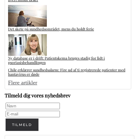
Det skete på sundhedsområdet, mens du holdt ferie
Ny database er i drift: Patientskema bruges stadig for lidt i
psoriasisbehandlingen
Chile erklærer sundhedsalarm: Fire ud af ti registrerede patienter med
hantavirus er døde
Flere artikler
Tilmeld dig vores nyhedsbrev
TILMELD