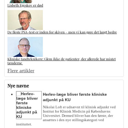
Lisbeth Egeskov er død
De fleste PSA-test er inden for skiven – men vi kan gøre det langt bedre
Kliniske tandteknikere: Glem ikke de patienter, der allerede har mistet
tænderne
Flere artikler
Nye navne
Herlev-læge bliver første kliniske
adjunkt på KU
Nikolai Loft er udnævnt til klinisk adjunkt ved
Institut for Klinisk Medicin på Københavns
Universitet. Dermed bliver han den første, der
ansættes i den nye stillingskategori ved
instituttet.