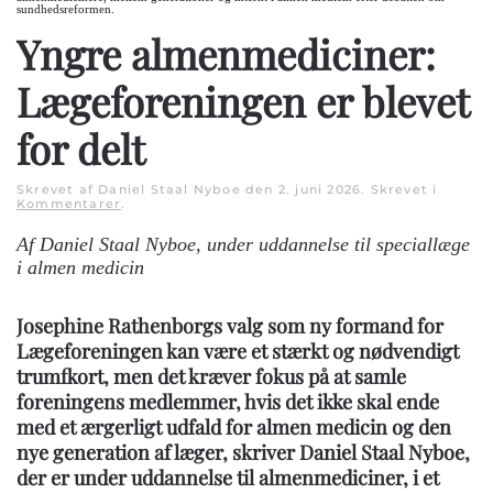
sundhedsreformen.
Yngre almenmediciner:
Lægeforeningen er blevet
for delt
Skrevet af Daniel Staal Nyboe den
2. juni 2026
. Skrevet i
Kommentarer
.
Af Daniel Staal Nyboe, under uddannelse til speciallæge
i almen medicin
Josephine Rathenborgs valg som ny formand for
Lægeforeningen kan være et stærkt og nødvendigt
trumfkort, men det kræver fokus på at samle
foreningens medlemmer, hvis det ikke skal ende
med et ærgerligt udfald for almen medicin og den
nye generation af læger, skriver Daniel Staal Nyboe,
der er under uddannelse til almenmediciner, i et