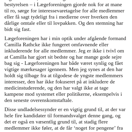
bestyrelsen – i Lægeforeningen gjorde nok for at mane
til ro, sørge for interessevaretagelse for alle medlemmer
eller få sagt tydeligt fra i medierne over hverken den
dårlige omtale eller til lovpakken. Og den stemning har
bidt sig fast.
Lægeforeningen har i min optik under afgående formand
Camilla Rathcke ikke fungeret omfavnende eller
inkluderende for alle medlemmer. Jeg er ikke i tvivl om
at Camilla har gjort sit bedste og har mange gode sejre
bag sig - Lægeforeningen har både været synlig og fået
vigtige mærkesager igennem. Men jeg synes at den har
holdt sig tilbage fra at tilgodese de yngste medlemmers
interesser, den har ikke fokuseret på at inkludere de
medicinstuderende, og den har valgt ikke at tage
kampene mod systemet eller politikerne, eksempelvis i
den seneste overenskomstaftale.
Disse undladelsessynder er en vigtig grund til, at der var
hele fire kandidater til formandsvalget denne gang, og
det er også en væsentlig grund til, at stadig flere
medlemmer ikke føler, at de får ‘noget for pengene’ fra