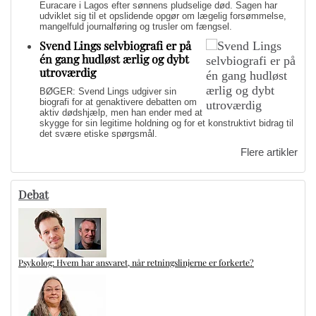
Euracare i Lagos efter sønnens pludselige død. Sagen har
udviklet sig til et opslidende opgør om lægelig forsømmelse,
mangelfuld journalføring og trusler om fængsel.
Svend Lings selvbiografi er på
én gang hudløst ærlig og dybt
utroværdig
BØGER: Svend Lings udgiver sin
biografi for at genaktivere debatten om
aktiv dødshjælp, men han ender med at
skygge for sin legitime holdning og for et konstruktivt bidrag til
det svære etiske spørgsmål.
Flere artikler
Debat
Psykolog: Hvem har ansvaret, når retningslinjerne er forkerte?