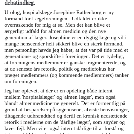
debatindlæg.
Urolog, hospitalslæge Josephine Rathenborg er ny
formand for Lægeforeningen. Udfaldet er ikke
overraskende for mig at se. Men det kan blive et
ærgerligt udfald for almen medicin og den nye
generation af læger. Josephine er en dygtig læge og vil i
mange henseender helt sikkert blive en stærk formand,
men personligt havde jeg håbet, at det var på tide med et
generations- og sporskifte i foreningen. Det er tydeligt,
at foreningens medlemmer er ganske fragmenterede, og
at de seneste års retorik, politik og mediefokus har
præget medlemmers (og kommende medlemmers) tanker
om foreningen.
Jeg har oplevet, at der er en opdeling både internt
mellem 'hospitalslæger' og 'almen læger', men også
blandt almenmedicinerne generelt. Det er formentlig på
grund af besparelser på sygehusene, afviste henvisninger,
tiltagende udbrændthed og dertil en kronisk nedsættende
retorik i medierne om de 'dårlige læger', som snyder og
laver fejl. Men vi er også internt dårlige til at forstå og