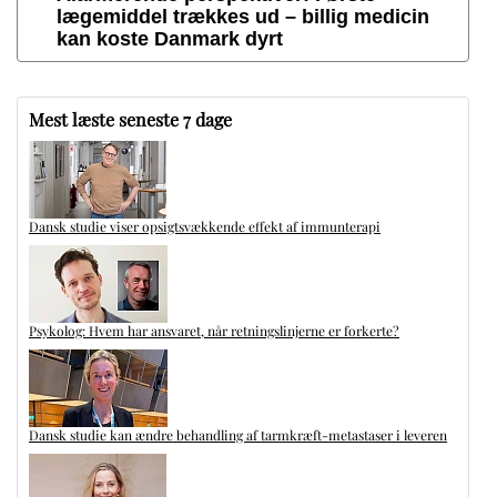
lægemiddel trækkes ud – billig medicin
kan koste Danmark dyrt
Mest læste seneste 7 dage
Dansk studie viser opsigtsvækkende effekt af immunterapi
Psykolog: Hvem har ansvaret, når retningslinjerne er forkerte?
Dansk studie kan ændre behandling af tarmkræft-metastaser i leveren