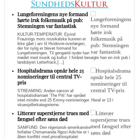
Lungeforeningens nye formand
hørte irsk folkemusik på pub:
Stemningen var fantastisk
KULTUR-TEMPERATUR: Ejvind
Frausings mors musikalske kunnen er
ikke gået i arv til Hvidovre-overlægen,
der for nylig er blevet formand for
Lungeforeningen. Til gengæld nyder han
mødet med musik og kultur: I foråret besøgte han en irsk pub i
landsbyen Letterfrack,[…]
Hospitalsdrama opnår hele 25
nomineringer til central TV-
pris
STREAMING: Anden sæson af
hospitalsdramaet ‘The Pitt’ har opnået
intet mindre end 25 Emmy-nomineringer. Heraf er 13 i
skuespillerkategorierne.
Litterær superstjerne trues med
fængsel efter søns død
SAMFUND: Den nigeriansk-amerikanske
forfatter Chimamanda Ngozi Adichie er i
åben konflikt med privathospitalet