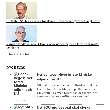
De fleste PSA-test er inden for skiven – men vi kan gøre det langt bedre
Kliniske tandteknikere: Glem ikke de patienter, der allerede har mistet
tænderne
Flere artikler
Nye navne
Herlev-læge bliver første kliniske
adjunkt på KU
Nikolai Loft er udnævnt til klinisk adjunkt ved
Institut for Klinisk Medicin på Københavns
Universitet. Dermed bliver han den første, der
ansættes i den nye stillingskategori ved
instituttet.
Nyt SDU-professorat skal styrke