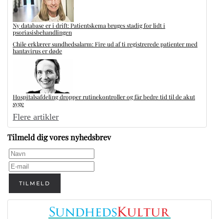
Ny database er i drift: Patientskema bruges stadig for lidt i
psoriasisbehandlingen
Chile erklærer sundhedsalarm: Fire ud af ti registrerede patienter med
hantavirus er døde
Hospitalsafdeling dropper rutinekontroller og får bedre tid til de akut
syge
Flere artikler
Tilmeld dig vores nyhedsbrev
TILMELD