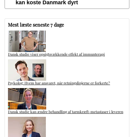
kan koste Danmark dyrt
Mest læste seneste 7 dage
Dansk studie viser opsigtsvækkende effekt af immunterapi
Psykolog: Hvem har ansvaret, når retningslinjerne er forkerte?
Dansk studie kan ændre behandling af tarmkræft-metastaser i leveren