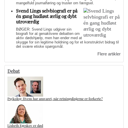
mangelfuld journalføring og trusler om fængsel.
Svend Lings selvbiografi er på
én gang hudløst ærlig og dybt
utroværdig
BØGER: Svend Lings udgiver sin
biografi for at genaktivere debatten om
aktiv dødshjælp, men han ender med at
skygge for sin legitime holdning og for et konstruktivt bidrag til
det svære etiske spørgsmål.
Flere artikler
Debat
Psykolog: Hvem har ansvaret, når retningslinjerne er forkerte?
Lisbeth Egeskov er død