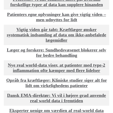
forskellige typer af data kan supplere hinanden
Patienters egne oplysninger kan give vigtig viden –
men udnyttes for lidt
Vigtig viden går tabt: Kræftlæger ønsker
systematisk indsamling af data om ikke-anbefalede
lægemidler
Læger og forskere: Sundhedsvæsenet blokerer selv
for bedre behandling
Nye real world-data viser, at patienter med type-2
inflammation ofte kæmper med flere lidelser
Opråb fra kræftlæger: Kliniske studier siger alt for
lidt om virkelighedens patienter
Dansk EMA-direktør: Vi vil i højere grad anvende
real world data i fremtiden
Eksperter uenige om værdien af real-world data