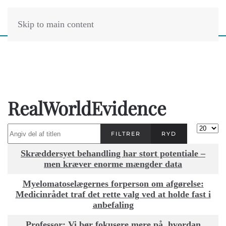
Skip to main content
RealWorldEvidence
Angiv del af titlen
Vis #
FILTRER
RYD
Titel
Skræddersyet behandling har stort potentiale –
men kræver enorme mængder data
Myelomatoselægernes forperson om afgørelse:
Medicinrådet traf det rette valg ved at holde fast i
anbefaling
Professor: Vi bør fokusere mere på, hvordan