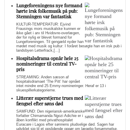
Lungeforeningens nye formand
hørte irsk folkemusik på pub:
Stemningen var fantastisk
KULTUR-TEMPERATUR: Ejvind
Frausings mors musikalske kunnen er
ikke gået i arv til Hvidovre-overlægen,
der for nylig er blevet formand for
Lungeforeningen. Til gengæld nyder han
mødet med musik og kultur: I foråret besøgte han en irsk pub i
landsbyen Letterfrack,[…]
Hospitalsdrama opnår hele 25
nomineringer til central TV-
pris
STREAMING: Anden sæson af
hospitalsdramaet ‘The Pitt’ har opnået
intet mindre end 25 Emmy-nomineringer. Heraf er 13 i
skuespillerkategorierne.
Litterær superstjerne trues med
fængsel efter søns død
SAMFUND: Den nigeriansk-amerikanske
forfatter Chimamanda Ngozi Adichie er i
åben konflikt med privathospitalet
Euracare i Lagos efter sønnens pludselige død. Sagen har
udviklet sig til et opslidende opgør om lægelig forsømmelse,