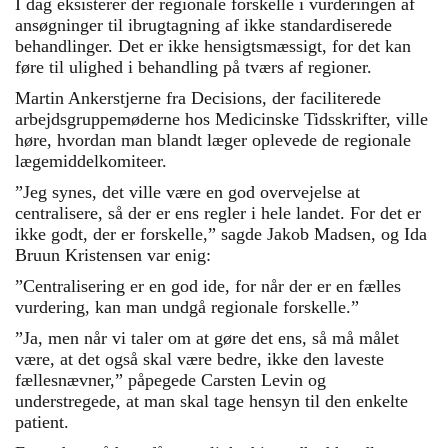
I dag eksisterer der regionale forskelle i vurderingen af
ansøgninger til ibrugtagning af ikke standardiserede
behandlinger. Det er ikke hensigtsmæssigt, for det kan
føre til ulighed i behandling på tværs af regioner.
Martin Ankerstjerne fra Decisions, der faciliterede
arbejdsgruppemøderne hos Medicinske Tidsskrifter, ville
høre, hvordan man blandt læger oplevede de regionale
lægemiddelkomiteer.
”Jeg synes, det ville være en god overvejelse at
centralisere, så der er ens regler i hele landet. For det er
ikke godt, der er forskelle,” sagde Jakob Madsen, og Ida
Bruun Kristensen var enig:
”Centralisering er en god ide, for når der er en fælles
vurdering, kan man undgå regionale forskelle.”
”Ja, men når vi taler om at gøre det ens, så må målet
være, at det også skal være bedre, ikke den laveste
fællesnævner,” påpegede Carsten Levin og
understregede, at man skal tage hensyn til den enkelte
patient.