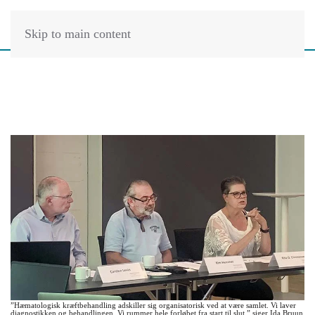
Skip to main content
”Hæmatologisk kræftbehandling adskiller sig organisatorisk ved at være samlet. Vi laver
diagnostikken og behandlingen. Vi rummer hele forløbet fra start til slut,” siger Ida Bruun