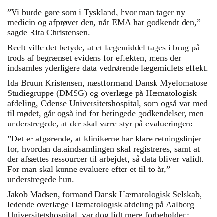
”Vi burde gøre som i Tyskland, hvor man tager ny
medicin og afprøver den, når EMA har godkendt den,”
sagde Rita Christensen.
Reelt ville det betyde, at et lægemiddel tages i brug på
trods af begrænset evidens for effekten, mens der
indsamles yderligere data vedrørende lægemidlets effekt.
Ida Bruun Kristensen, næstformand Dansk Myelomatose
Studiegruppe (DMSG) og overlæge på Hæmatologisk
afdeling, Odense Universitetshospital, som også var med
til mødet, går også ind for betingede godkendelser, men
understregede, at der skal være styr på evalueringen:
”Det er afgørende, at klinikerne har klare retningslinjer
for, hvordan dataindsamlingen skal registreres, samt at
der afsættes ressourcer til arbejdet, så data bliver validt.
For man skal kunne evaluere efter et til to år,”
understregede hun.
Jakob Madsen, formand Dansk Hæmatologisk Selskab,
ledende overlæge Hæmatologisk afdeling på Aalborg
Universitetshospital, var dog lidt mere forbeholden;