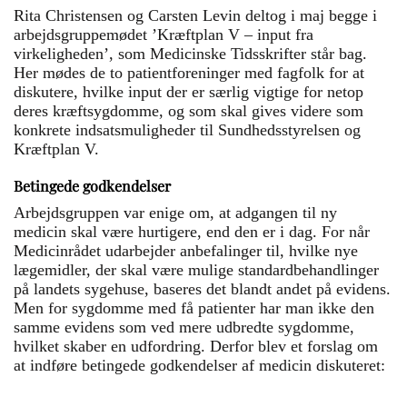
Rita Christensen og Carsten Levin deltog i maj begge i
arbejdsgruppemødet ’Kræftplan V – input fra
virkeligheden’, som Medicinske Tidsskrifter står bag.
Her mødes de to patientforeninger med fagfolk for at
diskutere, hvilke input der er særlig vigtige for netop
deres kræftsygdomme, og som skal gives videre som
konkrete indsatsmuligheder til Sundhedsstyrelsen og
Kræftplan V.
Betingede godkendelser
Arbejdsgruppen var enige om, at adgangen til ny
medicin skal være hurtigere, end den er i dag. For når
Medicinrådet udarbejder anbefalinger til, hvilke nye
lægemidler, der skal være mulige standardbehandlinger
på landets sygehuse, baseres det blandt andet på evidens.
Men for sygdomme med få patienter har man ikke den
samme evidens som ved mere udbredte sygdomme,
hvilket skaber en udfordring. Derfor blev et forslag om
at indføre betingede godkendelser af medicin diskuteret: