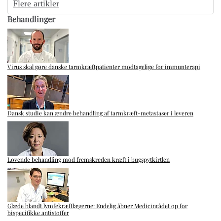
Flere artikler
Behandlinger
Virus skal gøre danske tarmkræftpatienter modtagelige for immunterapi
Dansk studie kan ændre behandling af tarmkræft-metastaser i leveren
Lovende behandling mod fremskreden kræft i bugspytkirtlen
Glæde blandt lymfekræftlægerne: Endelig åbner Medicinrådet op for
bispecifikke antistoffer