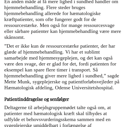
En anden måde at få mere lighed i sundhed handler om
hjemmebehandling. Flere steder bruges
hjemmebehandling allerede for hæmatologiske
kræftpatienter, som ofte fungerer godt for de
ressourcestærke. Men også for mange ressourcesvage
eller sårbare patienter kan hjemmebehandling være mere
skånsomt.
”Det er ikke kun de ressourcestærke patienter, der har
glæde af hjemmebehandling. Vi har et sublimt
samarbejde med hjemmesygeplejen, og det kan også
være den svage, der er glad for det, fordi patienten for
eksempel kan spare flere timer i transport. Så
hjemmebehandling giver mere lighed i sundhed,” sagde
Mette Munk, sygeplejerske og patientforløbsvejleder på
Hæmatologisk afdeling, Odense Universitetshospital.
Patientinddragelse og senfølger
Deltagerne til arbejdsgruppemødet talte også om, at
patienter med hæmatologisk kræft skal tilbydes at
udfylde et behovsvurderingsskema sammen med en
sygeplejerske umiddelbart i forlængelse af