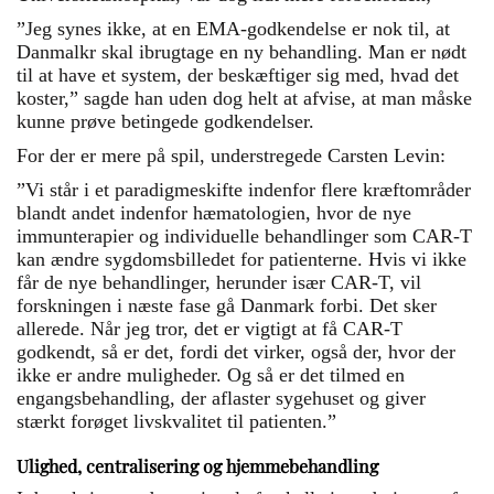
”Jeg synes ikke, at en EMA-godkendelse er nok til, at
Danmalkr skal ibrugtage en ny behandling. Man er nødt
til at have et system, der beskæftiger sig med, hvad det
koster,” sagde han uden dog helt at afvise, at man måske
kunne prøve betingede godkendelser.
For der er mere på spil, understregede Carsten Levin:
”Vi står i et paradigmeskifte indenfor flere kræftområder
blandt andet indenfor hæmatologien, hvor de nye
immunterapier og individuelle behandlinger som CAR-T
kan ændre sygdomsbilledet for patienterne. Hvis vi ikke
får de nye behandlinger, herunder især CAR-T, vil
forskningen i næste fase gå Danmark forbi. Det sker
allerede. Når jeg tror, det er vigtigt at få CAR-T
godkendt, så er det, fordi det virker, også der, hvor der
ikke er andre muligheder. Og så er det tilmed en
engangsbehandling, der aflaster sygehuset og giver
stærkt forøget livskvalitet til patienten.
”
Ulighed, centralisering og hjemmebehandling