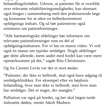
behandlingsforløbet. Udover, at patienter får et overblik
over relevante rehabiliteringsmuligheder, kan skemaet
også bruges i sammenhæng med den praktiserende læge
og kommune for at sikre en helhedsorienteret
opfølgnings indsats. Og så bør patienterne også
orienteres om patientforeninger.
”Alle hæmatologiske afdelinger bør informere om
relevante patientforeninger som en del af
opfølgningsindsatsen. For vi har en masse viden. Vi ved
også en masse om typiske senfølger. Nogle afdelinger
gør dette allerede, mens andre med fordel kan være mere
opmærksomme på det,” sagde Rita Christensen.
Og fra Carsten Levin var der et stort ønske:
”Patienter, der ikke er helbredt, skal også have adgang til
senfølgeklinikker. For eksempel efter en højdosis
behandling, hvor man ikke er helbredt, men hvor man
har senfølger. Det er noget, der mangler.”
Palliation var også på bordet, og her skal lægen turde
italesætte døden, mente Jakob Madsen: