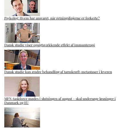
Psykolog: Hvem har ansvaret, når retningslinjerne er forkerte?
Dansk studie viser opsigtsvækkende effekt af immunterapi
Dansk studie kan ændre behandling af tarmkræft-metastaser i leveren
MFN-taskforce mødes i slutningen af august – skal undersøge løsninger i
Danmark og EU