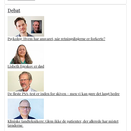
Debat
Psykolog: Hvem har ansvaret, når retningslinjerne er forkerte?
Lisbeth Egeskov er død
De fleste PSA-test er inden for skiven – men vi kan gøre det langt bedre
Kliniske tandteknikere: Glem ikke de patienter, der allerede har mistet
tænderne