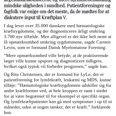
mindske uligheden i sundhed. Patientforeninger og
fagfolk var enige om det meste, da de mødtes for at
diskutere input til Kræftplan V.
I dag lever over 35.000 danskere med hæmatologiske
kræftsygdomme, og der diagnosticeres årligt omkring
3.700 nye tilfælde. Men alligevel er det ikke helt nemt at
få opmærksomhed omkring sygdommene, sagde Carsten
Levin, som er formand Dansk Myelomatose Forening:
”Mere opmærksomhed ville betyde, at de praktiserende
læger ville kunne opspore og diagnosticere tidligere,
hvilket også typisk vil forbedre prognosen,” sagde han.
Og Rita Christensen, der er formand for LyLe, der er
patientforening for lymfekræft, leukæmi og MDS, kunne
tilføje: ”Hæmatologiske kræftsygdomme adskiller sig fra
andre kræftformer ved, at hele kroppen er ramt i stedet
for at være begrænset til for eksempel et specifikt organ.
Og lymfekræftpatienter kan gå med symptomer i op til ni
måneder, uden at nogen tænker, det er kræft.” forklarede
hun.