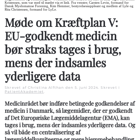
Kristensen, som var med til mødet via et link. Fra venstre; Carsten Levin, formand for
Dansk Myelomatose Forening, Kim Hemmer, bestyrelsessuppleant og medlem af Lyle og
Rita Christensen, formand for LyLe.
Møde om Kræftplan V:
EU-godkendt medicin
bør straks tages i brug,
mens der indsamles
yderligere data
Skrevet af Christina Alfthan den
5. juni 2024
. Skrevet i
PatientAkademiet
.
Medicinrådet bør indføre betingede godkendelser af
medicin i Danmark, så lægemidler, der er godkendt
af Det Europæiske Lægemiddelagentur (EMA), kan
tages i brug, mens der indsamles yderligere data. Og
så vil både en centralisering af
lægemiddelkomiteerne og mere hjemmebehandling