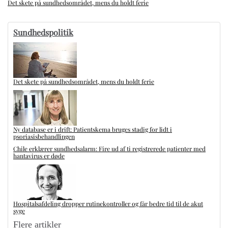
Det skete på sundhedsområdet, mens du holdt ferie
Sundhedspolitik
Det skete på sundhedsområdet, mens du holdt ferie
Ny database er i drift: Patientskema bruges stadig for lidt i
psoriasisbehandlingen
Chile erklærer sundhedsalarm: Fire ud af ti registrerede patienter med
hantavirus er døde
Hospitalsafdeling dropper rutinekontroller og får bedre tid til de akut
syge
Flere artikler