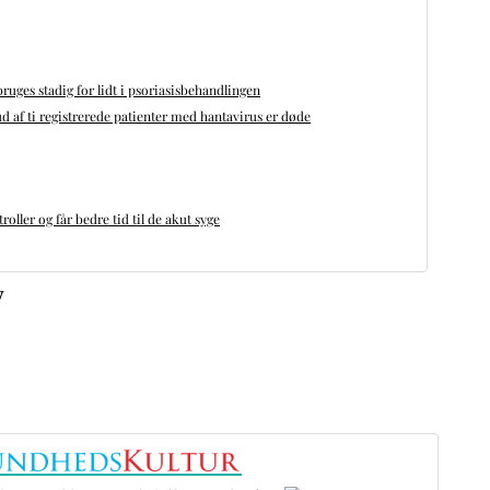
bruges stadig for lidt i psoriasisbehandlingen
d af ti registrerede patienter med hantavirus er døde
oller og får bedre tid til de akut syge
v