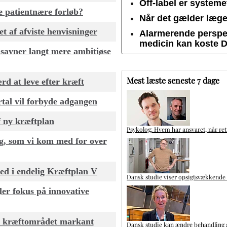
Off-label er system
e patientnære forløb?
Når det gælder lægem
t af afviste henvisninger
Alarmerende perspek
medicin kan koste 
savner langt mere ambitiøse
Mest læste seneste 7 dage
rd at leve efter kræft
ertal vil forbyde adgangen
f ny kræftplan
Psykolog: Hvem har ansvaret, når ret
g, som vi kom med for over
ed i endelig Kræftplan V
Dansk studie viser opsigtsvækkende
er fokus på innovative
e kræftområdet markant
Dansk studie kan ændre behandling a