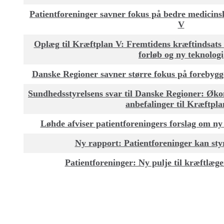
Patientforeninger savner fokus på bedre medicins
V
Oplæg til Kræftplan V: Fremtidens kræftindsats 
forløb og ny teknologi
Danske Regioner savner større fokus på forebygge
Sundhedsstyrelsens svar til Danske Regioner: Øko
anbefalinger til Kræftpl
Løhde afviser patientforeningers forslag om ny
Ny rapport: Patientforeninger kan st
Patientforeninger: Ny pulje til kræftlæge