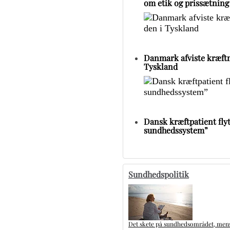
om etik og prissætning
Danmark afviste kræftm
Tyskland
Dansk kræftpatient flytt
sundhedssystem”
Sundhedspolitik
Det skete på sundhedsområdet, mens 