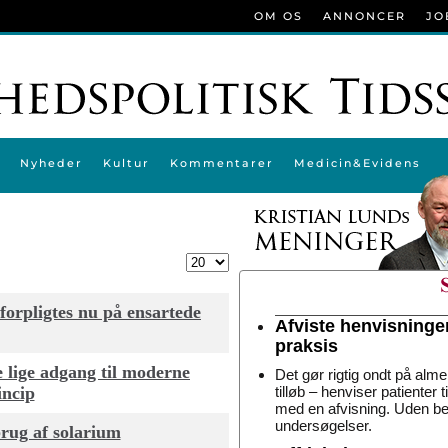
OM OS
ANNONCER
JO
Nyheder
Kultur
Kommentarer
Medicin&Evidens
Vis #
 forpligtes nu på ensartede
Afviste henvisninge
praksis
e lige adgang til moderne
Det gør rigtig ondt på alme
incip
tilløb – henviser patienter 
med en afvisning. Uden be
undersøgelser.
brug af solarium