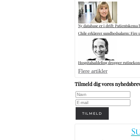
Ny database er i drift: Patientskema 
Chile erklærer sundhedsalarm: Fire u
Hospitalsafdeling dropper rutinekontr
Flere artikler
Tilmeld dig vores nyhedsbre
TILMELD