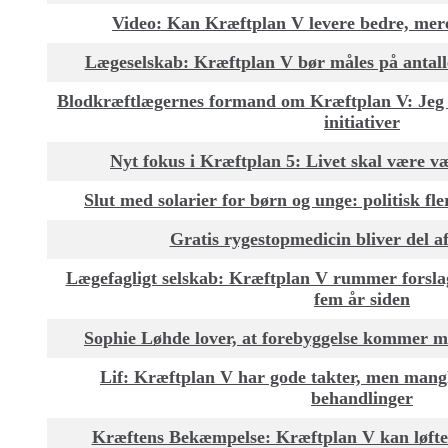
Video: Kan Kræftplan V levere bedre, mer
Lægeselskab: Kræftplan V bør måles på antalle
Blodkræftlægernes formand om Kræftplan V: Jeg 
initiativer
Nyt fokus i Kræftplan 5: Livet skal være væ
Slut med solarier for børn og unge: politisk fl
Gratis rygestopmedicin bliver del a
Lægefagligt selskab: Kræftplan V rummer forsla
fem år siden
Sophie Løhde lover, at forebyggelse kommer m
Lif: Kræftplan V har gode takter, men mangl
behandlinger
Kræftens Bekæmpelse: Kræftplan V kan løft