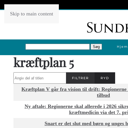
Skip to main content
Hjem
kræftplan 5
Angiv del af titlen
FILTRER
RYD
Titel
Kræftplan V går fra vision til drift: Regionerne
tilbud
Ny aftale: Regionerne skal allerede i 2026 sikr
kræftmedicin via det 7. pr
Snart er det slut med børn og unges 