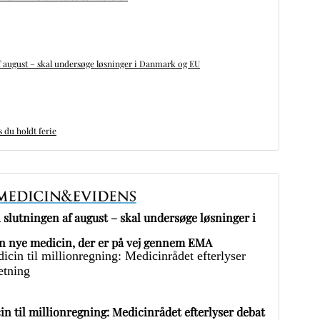
 august – skal undersøge løsninger i Danmark og EU
du holdt ferie
slutningen af august – skal undersøge løsninger i
 nye medicin, der er på vej gennem EMA
in til millionregning: Medicinrådet efterlyser debat