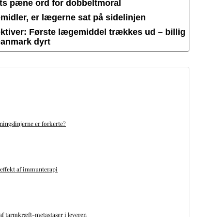
ets pæne ord for dobbeltmoral
idler, er lægerne sat på sidelinjen
tiver: Første lægemiddel trækkes ud – billig
Danmark dyrt
ningslinjerne er forkerte?
 effekt af immunterapi
f tarmkræft-metastaser i leveren