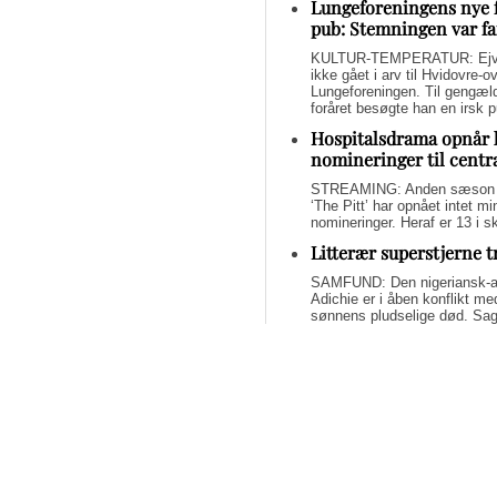
Lungeforeningens nye 
pub: Stemningen var fa
KULTUR-TEMPERATUR: Ejvin
ikke gået i arv til Hvidovre-o
Lungeforeningen. Til gengæl
foråret besøgte han en irsk 
Hospitalsdrama opnår 
nomineringer til centr
STREAMING: Anden sæson a
‘The Pitt’ har opnået intet 
nomineringer. Heraf er 13 i s
Litterær superstjerne 
SAMFUND: Den nigeriansk-a
Adichie er i åben konflikt me
sønnens pludselige død. Sage
om lægelig forsømmelse, mang
Svend Lings selvbiograf
dybt utroværdig
BØGER: Svend Lings udgiver 
aktiv dødshjælp, men han end
og for et konstruktivt bidrag