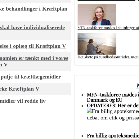
ke behandlinger i Kræftplan
skal have individualiserede
MFN-taskforce mødes i slutningen af
lse i oplæg til Kræftplan V
Det skete på sundhedsområdet, mens 
nomien er tænkt med i vores
an V
 pulje til kræftlægemidler
yrke Kræftplan V
MFN-taskforce mødes i 
Danmark og EU
midler vil redde liv
OPDATERES: Her er den
Fra billig apoteksmedic