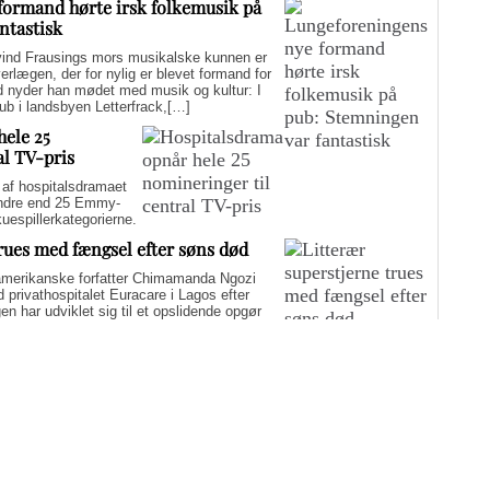
formand hørte irsk folkemusik på
ntastisk
d Frausings mors musikalske kunnen er
verlægen, der for nylig er blevet formand for
d nyder han mødet med musik og kultur: I
pub i landsbyen Letterfrack,[…]
hele 25
al TV-pris
f hospitalsdramaet
mindre end 25 Emmy-
kuespillerkategorierne.
trues med fængsel efter søns død
merikanske forfatter Chimamanda Ngozi
d privathospitalet Euracare i Lagos efter
n har udviklet sig til et opslidende opgør
elfuld journalføring og trusler om fængsel.
i er på én gang hudløst ærlig og
sin biografi for at genaktivere debatten om
er med at skygge for sin legitime holdning
 til det svære etiske spørgsmål.
Flere artikler