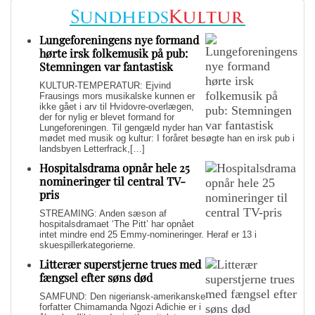
Lungeforeningens nye formand
hørte irsk folkemusik på pub:
Stemningen var fantastisk
KULTUR-TEMPERATUR: Ejvind
Frausings mors musikalske kunnen er
ikke gået i arv til Hvidovre-overlægen,
der for nylig er blevet formand for
Lungeforeningen. Til gengæld nyder han
mødet med musik og kultur: I foråret besøgte han en irsk pub i
landsbyen Letterfrack,[…]
Hospitalsdrama opnår hele 25
nomineringer til central TV-
pris
STREAMING: Anden sæson af
hospitalsdramaet ‘The Pitt’ har opnået
intet mindre end 25 Emmy-nomineringer. Heraf er 13 i
skuespillerkategorierne.
Litterær superstjerne trues med
fængsel efter søns død
SAMFUND: Den nigeriansk-amerikanske
forfatter Chimamanda Ngozi Adichie er i