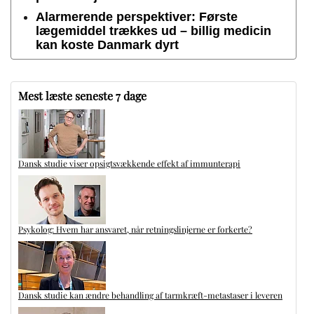
Alarmerende perspektiver: Første
lægemiddel trækkes ud – billig medicin
kan koste Danmark dyrt
Mest læste seneste 7 dage
Dansk studie viser opsigtsvækkende effekt af immunterapi
Psykolog: Hvem har ansvaret, når retningslinjerne er forkerte?
Dansk studie kan ændre behandling af tarmkræft-metastaser i leveren