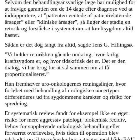
Selvom den behandlingsansvarlige læge har mulighed for
at fravige garantien om de 14 dage efter diagnose ved at
indrapportere, at ”patienten ventede af patientrelaterede
årsager” eller ”kliniske årsager”, så ligger der stadig en
retorik og forståelse i systemet om, at kræftsygdom altid
haster.
Sådan er det dog langt fra altid, sagde Jens G. Hillingsø.
”Vi holder retorikken gående omkring, hvor farlig
kræftsygdom er, og hvor tidskritisk det er. Det er den
dialog, vi har brug for at stå sammen om at få
proportionaliseret.”
Han fremhæver uro-onkologernes retningslinjer, hvor
forløbet med behandling af urologiske cancertyper
differentieres ud fra sygdommens karakter og risiko for
spredning.
Et systematisk review fandt for eksempel ikke en øget
risiko for mere aggressiv patologi, biokemisk recidiv,
behov for supplerende onkologisk behandling eller
forværret overlevelse, hvis tiden til operation blev
udskudt i op til tre måneder hos patienter med både EAU