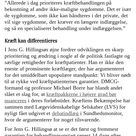
”Allerede i dag prioriteres kræftbehandlingen på
bekostning af andre ikke-maligne sygdomme. Det er især
de sygdomme, som ikke kan håndteres i det private, det
vil sige sygdomme, der kræver en længere indlæggelse,
og så en specialiseret behandling under indlæggelsen.”
Kræft kan differentieres
I Jens G. Hillingsøs øjne fordrer udviklingen en skarp
prioritering og ændring i nogle af de politisk fastlagte og
særlige rettigheder for kræftpatienter. Han er ikke den
eneste af prominente kræftlæger, der har argumenteret
for det umiddelbart upopulære standpunkt: Vi bliver nødt
til at rykke ved kræftpatienternes garantier. DMCG-
formand og professor Michael Borre har blandt andet
slået et slag for, at
kræftpakkerne i højere grad bør
nuanceres
i deres forløbstider. Kræftens Bekæmpelse har
sammen med Lægevidenskabelige Selskaber (LVS) for
nyligt fået udgivet et
debatindlæg
i Sundhedsmonitor,
hvor de argumenterer for noget tilsvarende.
For Jens G. Hillingsø at se er det først og fremmest
garantien for behandlingsopstart senest 14 dage efter