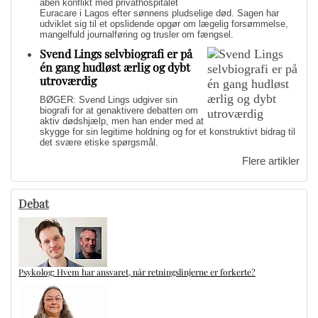
åben konflikt med privathospitalet
Euracare i Lagos efter sønnens pludselige død. Sagen har
udviklet sig til et opslidende opgør om lægelig forsømmelse,
mangelfuld journalføring og trusler om fængsel.
Svend Lings selvbiografi er på
én gang hudløst ærlig og dybt
utroværdig
BØGER: Svend Lings udgiver sin
biografi for at genaktivere debatten om
aktiv dødshjælp, men han ender med at
skygge for sin legitime holdning og for et konstruktivt bidrag til
det svære etiske spørgsmål.
Flere artikler
Debat
Psykolog: Hvem har ansvaret, når retningslinjerne er forkerte?