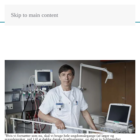
Skip to main content
"Hvis vi fortsætter som nu, skal vi bruge hele ungdomsårgange (af læger og
sygeplejersker, red.) til at dække danske kræftpatienter, og det er jo fuldstændigt