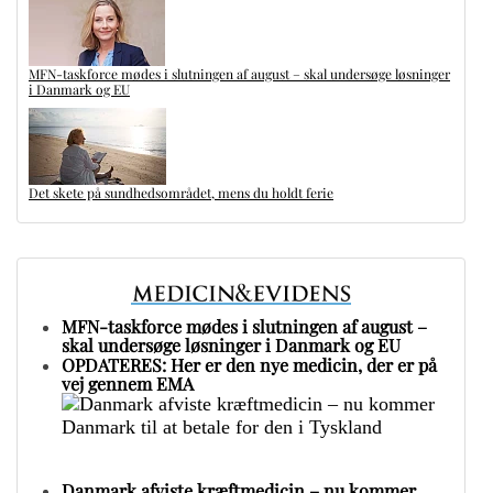
MFN-taskforce mødes i slutningen af august – skal undersøge løsninger
i Danmark og EU
Det skete på sundhedsområdet, mens du holdt ferie
MFN-taskforce mødes i slutningen af august –
skal undersøge løsninger i Danmark og EU
OPDATERES: Her er den nye medicin, der er på
vej gennem EMA
Danmark afviste kræftmedicin – nu kommer