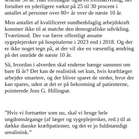
forudser en yderligere vækst på 25 til 30 procent i
antallet af personer over 80+ år over de næste 10 år.
Men antallet af kvalificeret sundhedsfaglig arbejdskraft
kommer ikke til at matche den demografiske udvikling.
Tværtimod. Der var færre offentligt ansatte
sygeplejersker på hospitalerne i 2023 end i 2018. Og der
er ikke noget tegn på, at der vil ske en væsentlig ændring
på det område de næste 10 år.
Så, hvordan i alverden skal enderne hænge sammen om
bare få år? Det kan de realistisk set kun, hvis kræftlæger
arbejder smartere, og der bliver sparet de steder, hvor der
kan spares, uden at det er på bekostning af patienterne,
pointerede Jens G. Hillingsø.
”Hvis vi fortsætter som nu, skal vi bruge hele
ungdomsårgange (af læger og sygeplejersker, red.) til at
dække danske kræftpatienter, og det er jo fuldstændigt
urealistisk.”