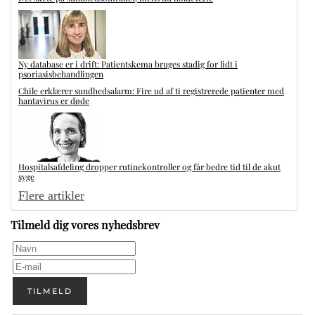
Ny database er i drift: Patientskema bruges stadig for lidt i
psoriasisbehandlingen
Chile erklærer sundhedsalarm: Fire ud af ti registrerede patienter med
hantavirus er døde
Hospitalsafdeling dropper rutinekontroller og får bedre tid til de akut
syge
Flere artikler
Tilmeld dig vores nyhedsbrev
TILMELD