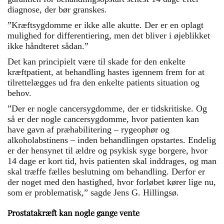
diagnose, der bør granskes.
”Kræftsygdomme er ikke alle akutte. Der er en oplagt
mulighed for differentiering, men det bliver i øjeblikket
ikke håndteret sådan.”
Det kan principielt være til skade for den enkelte
kræftpatient, at behandling hastes igennem frem for at
tilrettelægges ud fra den enkelte patients situation og
behov.
”Der er nogle cancersygdomme, der er tidskritiske. Og
så er der nogle cancersygdomme, hvor patienten kan
have gavn af præhabilitering – rygeophør og
alkoholabstinens – inden behandlingen opstartes. Endelig
er der hensynet til ældre og psykisk syge borgere, hvor
14 dage er kort tid, hvis patienten skal inddrages, og man
skal træffe fælles beslutning om behandling. Derfor er
der noget med den hastighed, hvor forløbet kører lige nu,
som er problematisk,” sagde Jens G. Hillingsø.
Prostatakræft kan nogle gange vente