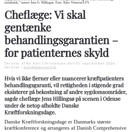
urealistisk,” mener Jens G. Hillingsø. Foto: Kåre Viemose/LVS
Cheflæge: Vi skal
gentænke
behandlingsgarantien –
for patienternes skyld
Skrevet af Bo Karl Christensen den
10. september 2024
.
Skrevet i
Sundhedspolitik
.
Hvis vi ikke fjerner eller nuancerer kræftpatienters
behandlingsgaranti, vil rettigheden i stigende grad
eksisterer på bekostning af andre sygdomsområder,
sagde cheflæge Jens Hillingsø på scenen i Odense
under de netop afholdte Danske
Kræftforskningsdage.
Danske Kræftforskningsdage er Danmarks største
kræftkonference og arrangeres af Danish Comprehensive