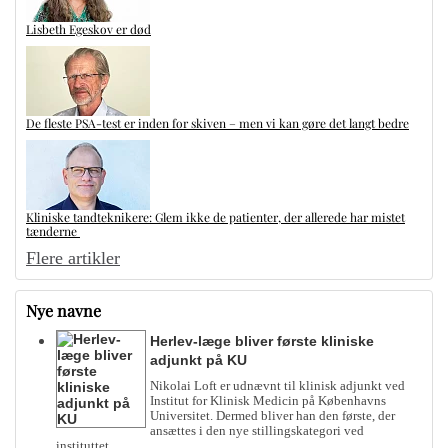
Lisbeth Egeskov er død
De fleste PSA-test er inden for skiven – men vi kan gøre det langt bedre
Kliniske tandteknikere: Glem ikke de patienter, der allerede har mistet
tænderne
Flere artikler
Nye navne
Herlev-læge bliver første kliniske
adjunkt på KU
Nikolai Loft er udnævnt til klinisk adjunkt ved
Institut for Klinisk Medicin på Københavns
Universitet. Dermed bliver han den første, der
ansættes i den nye stillingskategori ved
instituttet.