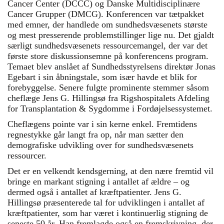
Cancer Center (DCCC) og Danske Multidisciplinære
Cancer Grupper (DMCG). Konferencen var tætpakket
med emner, der handlede om sundhedsvæsenets største
og mest presserende problemstillinger lige nu. Det gjaldt
særligt sundhedsvæsenets ressourcemangel, der var det
første store diskussionsemne på konferencens program.
Temaet blev anslået af Sundhedsstyrelsens direktør Jonas
Egebart i sin åbningstale, som især havde et blik for
forebyggelse. Senere fulgte prominente stemmer såsom
cheflæge Jens G. Hillingsø fra Rigshospitalets Afdeling
for Transplantation & Sygdomme i Fordøjelsessystemet.
Cheflægens pointe var i sin kerne enkel. Fremtidens
regnestykke går langt fra op, når man sætter den
demografiske udvikling over for sundhedsvæsenets
ressourcer.
Det er en velkendt kendsgerning, at den nære fremtid vil
bringe en markant stigning i antallet af ældre – og
dermed også i antallet af kræftpatienter. Jens G.
Hillingsø præsenterede tal for udviklingen i antallet af
kræftpatienter, som har været i kontinuerlig stigning de
seneste 50 år. Han fremlagde også en fremskrivning, der