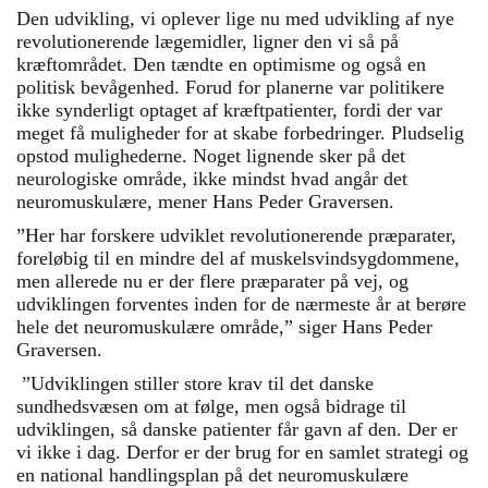
Den udvikling, vi oplever lige nu med udvikling af nye
revolutionerende lægemidler, ligner den vi så på
kræftområdet. Den tændte en optimisme og også en
politisk bevågenhed. Forud for planerne var politikere
ikke synderligt optaget af kræftpatienter, fordi der var
meget få muligheder for at skabe forbedringer. Pludselig
opstod mulighederne. Noget lignende sker på det
neurologiske område, ikke mindst hvad angår det
neuromuskulære, mener Hans Peder Graversen.
”Her har forskere udviklet revolutionerende præparater,
foreløbig til en mindre del af muskelsvindsygdommene,
men allerede nu er der flere præparater på vej, og
udviklingen forventes inden for de nærmeste år at berøre
hele det neuromuskulære område,” siger Hans Peder
Graversen.
”Udviklingen stiller store krav til det danske
sundhedsvæsen om at følge, men også bidrage til
udviklingen, så danske patienter får gavn af den. Der er
vi ikke i dag. Derfor er der brug for en samlet strategi og
en national handlingsplan på det neuromuskulære