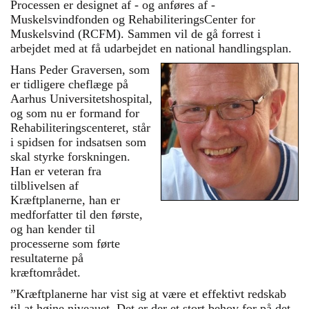
Processen er designet af - og anføres af -
Muskelsvindfonden og RehabiliteringsCenter for
Muskelsvind (RCFM). Sammen vil de gå forrest i
arbejdet med at få udarbejdet en national handlingsplan.
Hans Peder Graversen, som
er tidligere cheflæge på
Aarhus Universitetshospital,
og som nu er formand for
Rehabiliteringscenteret, står
i spidsen for indsatsen som
skal styrke forskningen.
Han er veteran fra
tilblivelsen af
Kræftplanerne, han er
”En af forudsætningerne for at komme i mål
medforfatter til den første,
med en ambitiøs plan er, at lægerne på
området er enige. Og dér er vi startet - vi
og han kender til
har taget initiativ til at samle alle danske
neurologer på området til et møde, hvor
processerne som førte
strategi og handlingsplan skal drøftes,”
siger Hans Peder Graversen.
resultaterne på
kræftområdet.
”Kræftplanerne har vist sig at være et effektivt redskab
til at højne niveauet. Det er der et stort behov for på det