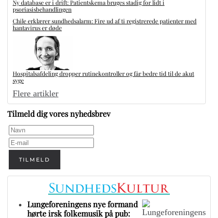
Ny database er i drift: Patientskema bruges stadig for lidt i
psoriasisbehandlingen
Chile erklærer sundhedsalarm: Fire ud af ti registrerede patienter med
hantavirus er døde
Hospitalsafdeling dropper rutinekontroller og får bedre tid til de akut
syge
Flere artikler
Tilmeld dig vores nyhedsbrev
TILMELD
Lungeforeningens nye formand
hørte irsk folkemusik på pub: