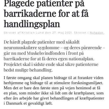
Plagede patienter på
barrikaderne for at få
handlingsplan
Skrevet af Kristian Lund den
27. maj 2021
. Skrevet i
Nyheder
.
De hårdt plagede patienter med såkaldt
neuromuskulære sygdomme – og deres pårørende –
går nu med Muskelsvindfonden i front på
barrikaderne for at få deres egen nationalplan.
Projektet skal i sidste ende skal sikre patienterne
bedst mulige behandling.
I første omgang skal planen bidrage til at forankre viden
herhjemme og bidrage til at stimulere forskningsmiljøet.
Men det er bare den første sten på vejen henimod at få
en plan, som minder ikke så lidt om de kræftplaner, som
efter års arbejde har givet behandlingen af kræftpatienter
i Danmark et gevaldigt løft.