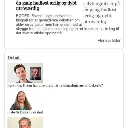
én gang hudløst ærlig og dybt
utroværdig
BØGER: Svend Lings udgiver sin
biografi for at genaktivere debatten om
aktiv dødshjælp, men han ender med at
skygge for sin legitime holdning og for et konstruktivt bidrag til
det svære etiske spørgsmål.
Flere artikler
Debat
Psykolog: Hvem har ansvaret, når retningslinjerne er forkerte?
Lisbeth Egeskov er død