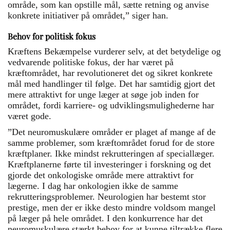
område, som kan opstille mål, sætte retning og anvise
konkrete initiativer på området,” siger han.
Behov for politisk fokus
Kræftens Bekæmpelse vurderer selv, at det betydelige og
vedvarende politiske fokus, der har været på
kræftområdet, har revolutioneret det og sikret konkrete
mål med handlinger til følge. Det har samtidig gjort det
mere attraktivt for unge læger at søge job inden for
området, fordi karriere- og udviklingsmulighederne har
været gode.
”Det neuromuskulære områder er plaget af mange af de
samme problemer, som kræftområdet forud for de store
kræftplaner. Ikke mindst rekrutteringen af speciallæger.
Kræftplanerne førte til investeringer i forskning og det
gjorde det onkologiske område mere attraktivt for
lægerne. I dag har onkologien ikke de samme
rekrutteringsproblemer. Neurologien har bestemt stor
prestige, men der er ikke desto mindre voldsom mangel
på læger på hele området. I den konkurrence har det
neuromuskulære stærkt behov for at kunne tiltrække flere