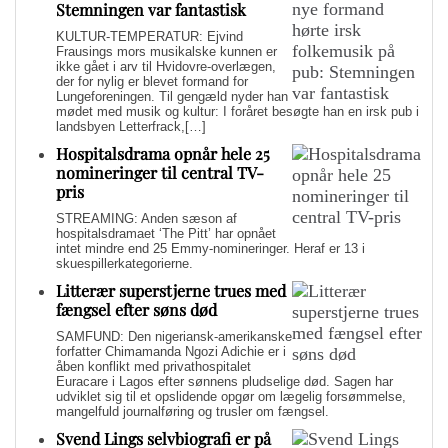
Stemningen var fantastisk
KULTUR-TEMPERATUR: Ejvind
Frausings mors musikalske kunnen er
ikke gået i arv til Hvidovre-overlægen,
der for nylig er blevet formand for
Lungeforeningen. Til gengæld nyder han
mødet med musik og kultur: I foråret besøgte han en irsk pub i
landsbyen Letterfrack,[…]
Hospitalsdrama opnår hele 25
nomineringer til central TV-
pris
STREAMING: Anden sæson af
hospitalsdramaet ‘The Pitt’ har opnået
intet mindre end 25 Emmy-nomineringer. Heraf er 13 i
skuespillerkategorierne.
Litterær superstjerne trues med
fængsel efter søns død
SAMFUND: Den nigeriansk-amerikanske
forfatter Chimamanda Ngozi Adichie er i
åben konflikt med privathospitalet
Euracare i Lagos efter sønnens pludselige død. Sagen har
udviklet sig til et opslidende opgør om lægelig forsømmelse,
mangelfuld journalføring og trusler om fængsel.
Svend Lings selvbiografi er på