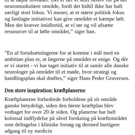
neuromuskulære område, fordi det hidtil ikke har haft
særligt stort fokus. Vi mener, at et større politisk fokus
og fastlagte initiativer kan give området et kæmpe løft.
Men det kræver imidlertid, at vi tør og vil afsætte
ressourcer til at løfte området,” siger han.
”En af forudsætningerne for at komme i mål med en
ambitiøs plan er, at lægerne på området er enige. Og dér
er vi startet - vi har taget initiativ til at samle alle danske
neurologer på området til et møde, hvor strategi og
handlingsplan skal drøftes,” siger Hans Peder Graversen.
Den store inspiration: kræftplanerne
Kræftplanerne forbedrede forholdene på sit område
ganske betydeligt, siden den første kræftplan blev
vedtaget for over 20 år siden. Og planerne har haft
kolossal indflydelse på såvel forskning på kræftområdet
som deltagelse i kliniske forsøg og dermed hurtigere
adgang til ny medicin