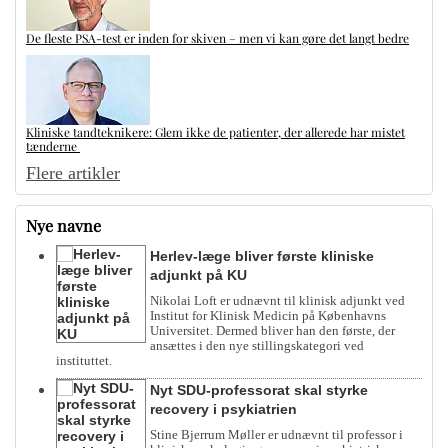
De fleste PSA-test er inden for skiven – men vi kan gøre det langt bedre
Kliniske tandteknikere: Glem ikke de patienter, der allerede har mistet
tænderne
Flere artikler
Nye navne
Herlev-læge bliver første kliniske
adjunkt på KU
Nikolai Loft er udnævnt til klinisk adjunkt ved
Institut for Klinisk Medicin på Københavns
Universitet. Dermed bliver han den første, der
ansættes i den nye stillingskategori ved
instituttet.
Nyt SDU-professorat skal styrke
recovery i psykiatrien
Stine Bjerrum Møller er udnævnt til professor i