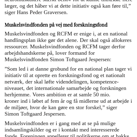
læger, og det håber vi at dette initiativ også kan føre til,”
siger Hans Peder Graversen.
Muskelsvindfonden på vej med forskningsfond
Muskelsvindfonden og RCFM er enige i, at en national
handlingsplan ikke gør det alene. Der skal også allokeres
ressourcer. Muskelsvindfonden og RCFM tager derfor
arbejdshandskerne på, lover formand for
Muskelsvindfonden Simon Toftgaard Jespersen:
”Som led i at danne grobund for en national plan tager vi
initiativ til at oprette en forskningsfond og et nationalt
netværk, der skal løfte videndelingen, kompetence-
niveauet, det internationale samarbejde og forskningen
herhjemme. Vores ambition er at samle 50 mio.
kroner ind i løbet af fem år og få midlerne ud at arbejde i
de miljøer, hvor de kan gøre en stor forskel,” siger
Simon Toftgaard Jespersen.
Muskelsvindfonden er i gang med at se på mulige
indsamlingskilder og er i kontakt med interesserede
fonde. Foreningen appellerer til politikerne om at bakke