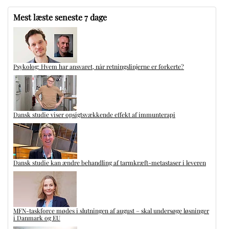
Mest læste seneste 7 dage
Psykolog: Hvem har ansvaret, når retningslinjerne er forkerte?
Dansk studie viser opsigtsvækkende effekt af immunterapi
Dansk studie kan ændre behandling af tarmkræft-metastaser i leveren
MFN-taskforce mødes i slutningen af august – skal undersøge løsninger
i Danmark og EU