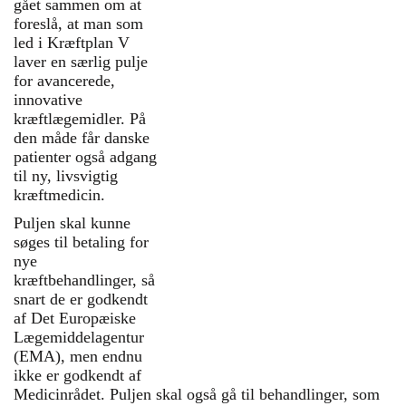
gået sammen om at
Rapporten ’Kræftplan V –
foreslå, at man som
Input fra virkeligheden’ er
led i Kræftplan V
resultatet af en række
laver en særlig pulje
arbejdsgruppemøder, hvor
for avancerede,
patientforeninger fra fire af de
innovative
større kræftområder:
kræftlægemidler. På
lungekræft, brystkræft,
den måde får danske
gynækologiske
patienter også adgang
kræftsygdomme og
til ny, livsvigtig
hæmatologiske
kræftmedicin.
kræftsygdomme har diskuteret
Puljen skal kunne
deres individuelle ønsker og
søges til betaling for
behov til Kræftplan V med
nye
læger og sygeplejersker.
kræftbehandlinger, så
Resultatet af de mange møder
snart de er godkendt
fremgår af rapporten
af Det Europæiske
’Kræftplan V – Input fra
Lægemiddelagentur
virkeligheden’.
(EMA), men endnu
ikke er godkendt af
Medicinrådet. Puljen skal også gå til behandlinger, som