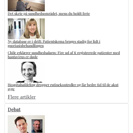
Det skete på sundhedsområdet, mens du holdt ferie
Ny database er i drift: Patientskema bruges stadig for lidt i
psoriasisbehandlingen
Chile erklærer sundhedsalarm: Fire ud af ti registrerede patienter med
hantavirus er døde
Hospitalsafdeling dropper rutinekontroller og får bedre tid til de akut
syge
Flere artikler
Debat