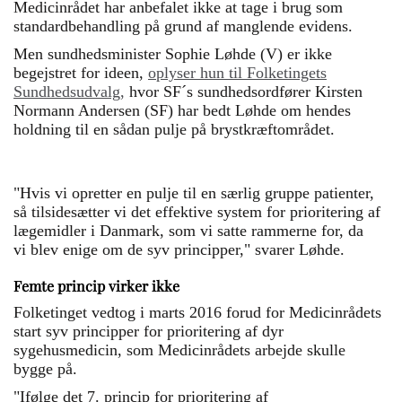
Medicinrådet har anbefalet ikke at tage i brug som
standardbehandling på grund af manglende evidens.
Men sundhedsminister Sophie Løhde (V) er ikke
begejstret for ideen,
oplyser hun til Folketingets
Sundhedsudvalg,
hvor SF´s sundhedsordfører Kirsten
Normann Andersen (SF) har bedt Løhde om hendes
holdning til en sådan pulje på brystkræftområdet.
"Hvis vi opretter en pulje til en særlig gruppe patienter,
så tilsidesætter vi det effektive system for prioritering af
lægemidler i Danmark, som vi satte rammerne for, da
vi blev enige om de syv principper," svarer Løhde.
Femte princip virker ikke
Folketinget vedtog i marts 2016 forud for Medicinrådets
start syv principper for prioritering af dyr
sygehusmedicin, som Medicinrådets arbejde skulle
bygge på.
"Ifølge det 7. princip for prioritering af