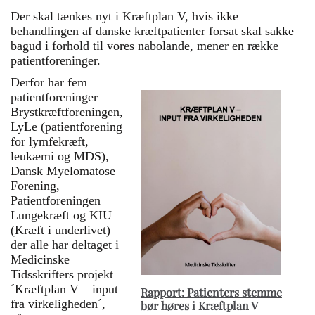
Der skal tænkes nyt i Kræftplan V, hvis ikke
behandlingen af danske kræftpatienter forsat skal sakke
bagud i forhold til vores nabolande, mener en række
patientforeninger.
Derfor har fem
patientforeninger –
Brystkræftforeningen,
LyLe (patientforening
for lymfekræft,
leukæmi og MDS),
Dansk Myelomatose
Forening,
Patientforeningen
Lungekræft og KIU
(Kræft i underlivet) –
der alle har deltaget i
Medicinske
Tidsskrifters projekt
´Kræftplan V – input
Rapport: Patienters stemme
fra virkeligheden´,
bør høres i Kræftplan V