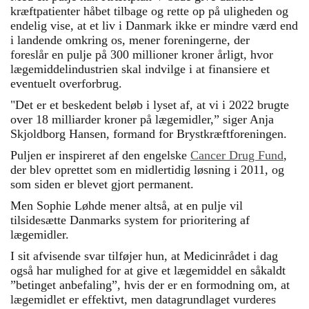
kræftpatienter håbet tilbage og rette op på uligheden og
endelig vise, at et liv i Danmark ikke er mindre værd end
i landende omkring os, mener foreningerne, der
foreslår en pulje på 300 millioner kroner årligt, hvor
lægemiddelindustrien skal indvilge i at finansiere et
eventuelt overforbrug.
"Det er et beskedent beløb i lyset af, at vi i 2022 brugte
over 18 milliarder kroner på lægemidler,” siger Anja
Skjoldborg Hansen, formand for Brystkræftforeningen.
Puljen er inspireret af den engelske
Cancer Drug Fund
,
der blev oprettet som en midlertidig løsning i 2011, og
som siden er blevet gjort permanent.
Men Sophie Løhde mener altså, at en pulje vil
tilsidesætte Danmarks system for prioritering af
lægemidler.
I sit afvisende svar tilføjer hun, at
Medicinrådet i dag
også har mulighed for at give et lægemiddel en såkaldt
”betinget anbefaling”, hvis der er en formodning om, at
lægemidlet er effektivt, men datagrundlaget vurderes