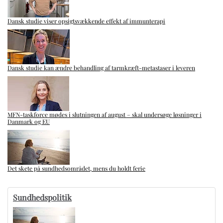
Dansk studie viser opsigtsvækkende effekt af immunterapi
Dansk studie kan ændre behandling af tarmkræft-metastaser i leveren
MFN-taskforce mødes i slutningen af august – skal undersøge løsninger i
Danmark og EU
Det skete på sundhedsområdet, mens du holdt ferie
Sundhedspolitik