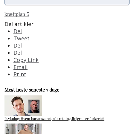
kræftplan 5
Del artikler
Del
Tweet
Del
Del
Copy Link
Email
Print
Mest læste seneste 7 dage
Psykolog: Hvem har ansvaret, når retningslinjerne er forkerte?