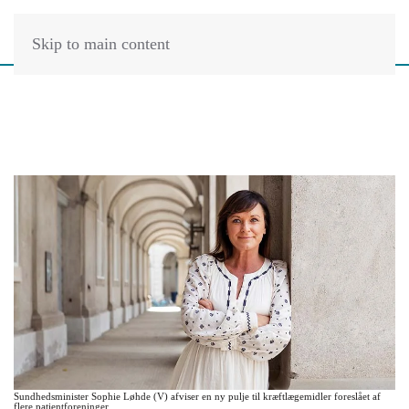
Skip to main content
Sundhedsminister Sophie Løhde (V) afviser en ny pulje til kræftlægemidler foreslået af
flere patientforeninger.