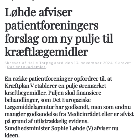
Løhde afviser
patientforeningers
forslag om ny pulje til
kræftlægemidler
Skrevet af Helle Torpegaard den
13. november 2024
. Skrevet
i
PatientAkademiet
.
En række patientforeninger opfordrer til, at
Kræftplan V etablerer en pulje øremærket
kræftlægemidler. Puljen skal finansiere
behandlinger, som Det Europæiske
Lægemiddelagentur har godkendt, men som endnu
mangler godkendelse fra Medicinrådet eller er afvist
på grund af utilstrækkelig evidens.
Sundhedsminister Sophie Løhde (V) afviser nu
ideen.