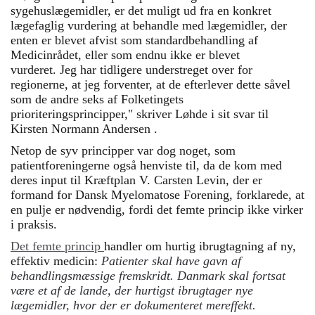
sygehuslægemidler, er det muligt ud fra en konkret
lægefaglig vurdering at behandle med lægemidler, der
enten er blevet afvist som standardbehandling af
Medicinrådet, eller som endnu ikke er blevet
vurderet. Jeg har tidligere understreget over for
regionerne, at jeg forventer, at de efterlever dette såvel
som de andre seks af Folketingets
prioriteringsprincipper," skriver Løhde i sit svar til
Kirsten Normann Andersen .
Netop de syv principper var dog noget, som
patientforeningerne også henviste til, da de kom med
deres input til Kræftplan V. Carsten Levin, der er
formand for Dansk Myelomatose Forening, forklarede, at
en pulje er nødvendig, fordi det femte princip ikke virker
i praksis.
Det femte princip
handler om hurtig ibrugtagning af ny,
effektiv medicin:
Patienter skal have gavn af
behandlingsmæssige fremskridt. Danmark skal fortsat
være et af de lande, der hurtigst ibrugtager nye
lægemidler, hvor der er dokumenteret mereffekt.