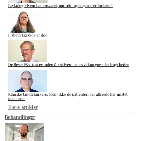
Psykolog: Hvem har ansvaret, når retningslinjerne er forkerte?
Lisbeth Egeskov er død
De fleste PSA-test er inden for skiven – men vi kan gøre det langt bedre
Kliniske tandteknikere: Glem ikke de patienter, der allerede har mistet
tænderne
Flere artikler
Behandlinger