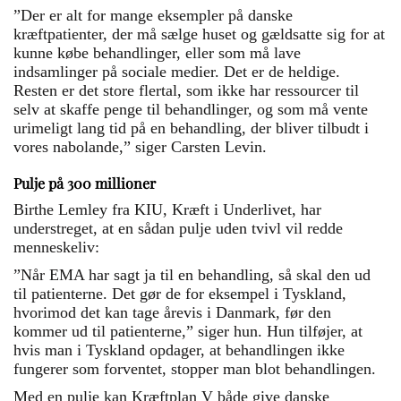
”Der er alt for mange eksempler på danske
kræftpatienter, der må sælge huset og gældsatte sig for at
kunne købe behandlinger, eller som må lave
indsamlinger på sociale medier. Det er de heldige.
Resten er det store flertal, som ikke har ressourcer til
selv at skaffe penge til behandlinger, og som må vente
urimeligt lang tid på en behandling, der bliver tilbudt i
vores nabolande,” siger Carsten Levin.
Pulje på 300 millioner
Birthe Lemley fra KIU, Kræft i Underlivet, har
understreget, at en sådan pulje uden tvivl vil redde
menneskeliv:
”Når EMA har sagt ja til en behandling, så skal den ud
til patienterne. Det gør de for eksempel i Tyskland,
hvorimod det kan tage årevis i Danmark, før den
kommer ud til patienterne,” siger hun. Hun tilføjer, at
hvis man i Tyskland opdager, at behandlingen ikke
fungerer som forventet, stopper man blot behandlingen.
Med en pulje kan Kræftplan V både give danske