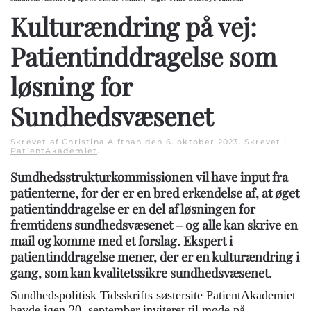
Kulturændring på vej:
Patientinddragelse som
løsning for
Sundhedsvæsenet
Skrevet af Christina Alfthan den
6. oktober 2023
. Skrevet i
PatientAkademiet
.
Sundhedsstrukturkommissionen vil have input fra
patienterne, for der er en bred erkendelse af, at øget
patientinddragelse er en del af løsningen for
fremtidens sundhedsvæsenet – og alle kan skrive en
mail og komme med et forslag. Ekspert i
patientinddragelse mener, der er en kulturændring i
gang, som kan kvalitetssikre sundhedsvæsenet.
Sundhedspolitisk Tidsskrifts søstersite PatientAkademiet
havde igen 20. september inviteret til møde på