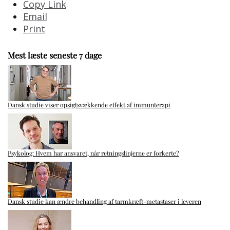
Copy Link
Email
Print
Mest læste seneste 7 dage
Dansk studie viser opsigtsvækkende effekt af immunterapi
Psykolog: Hvem har ansvaret, når retningslinjerne er forkerte?
Dansk studie kan ændre behandling af tarmkræft-metastaser i leveren