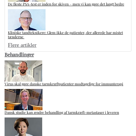
De fleste PSA-test er inden for skiven – men vi kan gøre det langt bedre
Kliniske tandteknikere: Glem ikke de patienter, der allerede har mistet
tænderne
Flere artikler
Behandlinger
Virus skal gøre danske tarmkræftpatienter modtagelige for immunterapi
Dansk studie kan ændre behandling af tarmkræft-metastaser i leveren