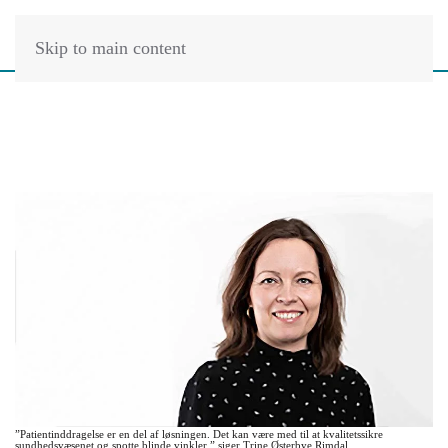
Skip to main content
”Patientinddragelse er en del af løsningen. Det kan være med til at kvalitetssikre
sundhedsvæsenet og spotte blinde vinkler,” siger Trine Østerbye Rimdal.