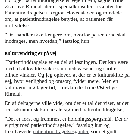
For øget patientinddragelse er vejen frem, sagde Trine
Østerbye Rimdal, der er specialkonsulent i Center for
Patientinddragelse i Region Hovedstaden og mindede
om, at patientinddragelse betyder, at patienten får
indflydelse.
”Det handler ikke længere om, hvorfor patienterne skal
inddrages, men hvordan,” fastslog hun
Kulturændring er på vej
”Patientinddragelse er en del af løsningen. Det kan være
med til at kvalitetssikre sundhedsvæsenet og spotte
blinde vinkler. Og jeg oplever, at der er et kulturskifte på
vej, hvor venlighed og omsorg fylder mere. Men en
kulturændring tager tid,” forklarede Trine Østerbye
Rimdal.
En af deltagerne ville vide, om der er tal der viser, at det
rent økonomisk kan betale sig med patientinddragelse;
”Det er først og fremmest et holdningsspørgsmål. Det
er
vigtigt med patientinddragelse,” fastslog hun og
fremhævede
patientinddragelsesguiden
som et godt