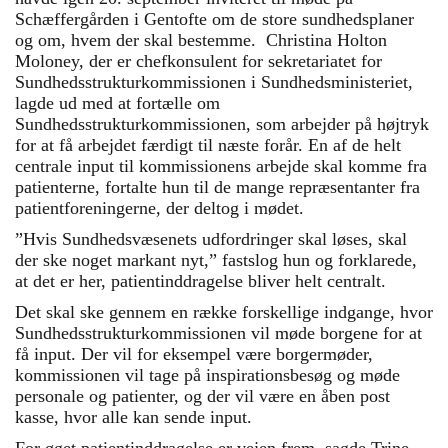
Schæffergården i Gentofte om de store sundhedsplaner
og om, hvem der skal bestemme. Christina Holton
Moloney, der er chefkonsulent for sekretariatet for
Sundhedsstrukturkommissionen i Sundhedsministeriet,
lagde ud med at fortælle om
Sundhedsstrukturkommissionen, som arbejder på højtryk
for at få arbejdet færdigt til næste forår. En af de helt
centrale input til kommissionens arbejde skal komme fra
patienterne, fortalte hun til de mange repræsentanter fra
patientforeningerne, der deltog i mødet.
”Hvis Sundhedsvæsenets udfordringer skal løses, skal
der ske noget markant nyt,” fastslog hun og forklarede,
at det er her, patientinddragelse bliver helt centralt.
Det skal ske gennem en række forskellige indgange, hvor
Sundhedsstrukturkommissionen vil møde borgene for at
få input. Der vil for eksempel være borgermøder,
kommissionen vil tage på inspirationsbesøg og møde
personale og patienter, og der vil være en åben post
kasse, hvor alle kan sende input.