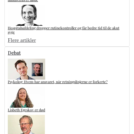
Hospitalsafdeling dropper rutinekontroller og får bedre tid til de akut
syge
Flere artikler
Debat
Psykolog: Hvem har ansvaret, når retningslinjerne er forkerte?
Lisbeth Egeskov er død