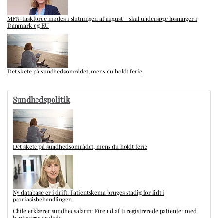
MFN-taskforce mødes i slutningen af august – skal undersøge løsninger i
Danmark og EU
Det skete på sundhedsområdet, mens du holdt ferie
Sundhedspolitik
Det skete på sundhedsområdet, mens du holdt ferie
Ny database er i drift: Patientskema bruges stadig for lidt i
psoriasisbehandlingen
Chile erklærer sundhedsalarm: Fire ud af ti registrerede patienter med
hantavirus er døde