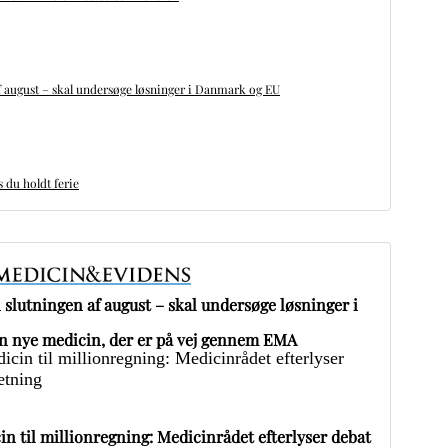
 august – skal undersøge løsninger i Danmark og EU
du holdt ferie
slutningen af august – skal undersøge løsninger i
 nye medicin, der er på vej gennem EMA
in til millionregning: Medicinrådet efterlyser debat