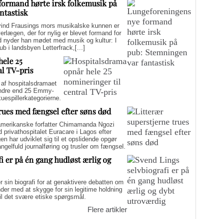
formand hørte irsk folkemusik på
ntastisk
d Frausings mors musikalske kunnen er
verlægen, der for nylig er blevet formand for
d nyder han mødet med musik og kultur: I
pub i landsbyen Letterfrack,[…]
hele 25
al TV-pris
f hospitalsdramaet
mindre end 25 Emmy-
kuespillerkategorierne.
trues med fængsel efter søns død
merikanske forfatter Chimamanda Ngozi
d privathospitalet Euracare i Lagos efter
n har udviklet sig til et opslidende opgør
elfuld journalføring og trusler om fængsel.
i er på én gang hudløst ærlig og
sin biografi for at genaktivere debatten om
er med at skygge for sin legitime holdning
 til det svære etiske spørgsmål.
Flere artikler