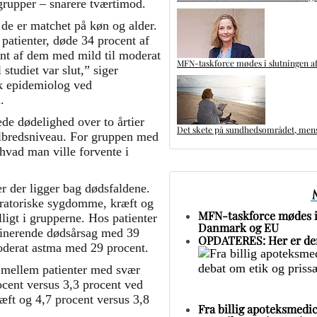
 grupper – snarere tværtimod.
de er matchet på køn og alder.
 patienter, døde 34 procent af
nt af dem med mild til moderat
MFN-taskforce mødes i slutningen af
studiet var slut,” siger
sk epidemiolog ved
.
de dødelighed over to årtier
Det skete på sundhedsområdet, mens 
elbredsniveau. For gruppen med
hvad man ville forvente i
er der ligger bag dødsfaldene.
piratoriske sygdomme, kræft og
MFN-taskforce mødes i 
igt i grupperne. Hos patienter
Danmark og EU
inerende dødsårsag med 39
OPDATERES: Her er den
oderat astma med 29 procent.
d mellem patienter med svær
ocent versus 3,3 procent ved
ft og 4,7 procent versus 3,8
Fra billig apoteksmedic