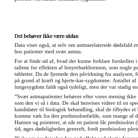
Det behøver ikke være sådan
Data viser også, at selv om astmarelaterede dødsfald er
hos patienter med svær astma.
For at finde ud af, hvad der kunne forklare forskellen 
tallene for effekten af binyrebarkhormon, som nogle pa
tabletter. Da de fjernede den påvirkning fra analysen, f
på grund af kræft og hjerte-kar-sygdomme. Antallet af
lungesygdom faldt også tydeligt, men der var stadig en
”Svær astmapatienter behøver efter vores mening ikke 
som den vi så i data. De skal henvises videre til en spe
kandidater til biologisk behandling, skal de tilbydes et
komme væk fra den prednisolonfælde, som mange af de
Hansen og pointerer, at når en patient får prednisolon
tid, øges dødeligheden generelt, fordi prednisolon påv