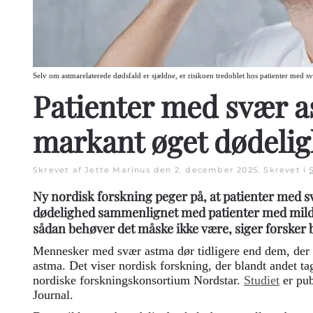
Selv om astmarelaterede dødsfald er sjældne, er risikoen tredoblet hos patienter med s
Patienter med svær a
markant øget dødeli
Skrevet af Jette Marinus den
2. december 2025
. Skrevet i
Ny nordisk forskning peger på, at patienter med s
dødelighed sammenlignet med patienter med mild
sådan behøver det måske ikke være, siger forsker b
Mennesker med svær astma dør tidligere end dem, der 
astma. Det viser nordisk forskning, der blandt andet tag
nordiske forskningskonsortium Nordstar.
Studiet
er pub
Journal.