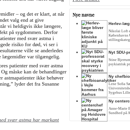
midler – og det er klart, at når
Nye navne
andet valg end at give
Herlev-læg
tår vi heldigvis ikke længere,
Nikolai Loft 
effekt på sygdommen. Derfor
Københavns Un
patienter med svær astma i
stillingskateg
ede risiko for død, vi ser i
esultaterne ville se anderledes
Nyt SDU-pr
e lægemidler var tilgængelig.
Stine Bjerrum
psykiatrisk p
vores patienter med svær astma
er. Og måske kan de behandlinger
Ny chefbio
ær astmapatienter ikke behøver
ning,” lyder det fra Susanne
Lene Sofia Sø
Universitetsho
Sygehus Lille
Ny centerc
Anne-Marie Be
Sundhed på A
med svær astma har markant