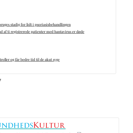
bruges stadig for lidt i psoriasisbehandlingen
d af ti registrerede patienter med hantavirus er døde
oller og får bedre tid til de akut syge
v