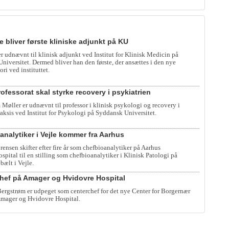
e bliver første kliniske adjunkt på KU
er udnævnt til klinisk adjunkt ved Institut for Klinisk Medicin på
iversitet. Dermed bliver han den første, der ansættes i den nye
ori ved instituttet.
ofessorat skal styrke recovery i psykiatrien
 Møller er udnævnt til professor i klinisk psykologi og recovery i
raksis ved Institut for Psykologi på Syddansk Universitet.
analytiker i Vejle kommer fra Aarhus
rensen skifter efter fire år som chefbioanalytiker på Aarhus
spital til en stilling som chefbioanalytiker i Klinisk Patologi på
bælt i Vejle.
hef på Amager og Hvidovre Hospital
rgstrøm er udpeget som centerchef for det nye Center for Borgernær
mager og Hvidovre Hospital.