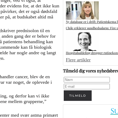
inger, ved vi også, at
der evidens for, at det ikke kun
påvirker, det er også dødsfald
r på, at budskabet altid må
Ny database er i drift: Patientskema 
Chile erklærer sundhedsalarm: Fire u
dskriver prednisolon til en
 anden gang der er behov for
så patientens behandling kan
edkommende kan få biologisk
fælde har nogle andre og langt
Hospitalsafdeling dropper rutinekontr
en.
Flere artikler
Tilmeld dig vores nyhedsbre
handler cancer, blev de en
ar var noget, de oplevede i
ning, og derfor kan vi ikke
TILMELD
ellene mellem grupperne,”
tienter med svær astma primært