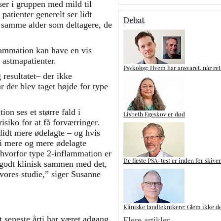
ser i gruppen med mild til
atienter generelt ser lidt
Debat
ar samme alder som deltagere, de
lammation kan have en vis
 astmapatienter.
Psykolog: Hvem har ansvaret, når ret
 resultatet– der ikke
r der blev taget højde for type
on ses et større fald i
Lisbeth Egeskov er død
isiko for at få forværringer.
lidt mere ødelagte – og hvis
t i mere og mere ødelagte
 hvorfor type 2-inflammation er
De fleste PSA-test er inden for skive
 godt klinisk sammen med det,
i vores studie,” siger Susanne
Kliniske tandteknikere: Glem ikke de
t seneste årti har været adgang
Flere artikler