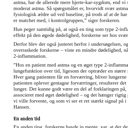
astma, har de allerede mere hjerte-kar-sygdom, end vi 
moderat astma. Så spørgsmålet er, hvorvidt svær astma p
fysiologisk ældre ud ved baseline, på trods af at de h
er matchet med, i kontrolgruppen,” siger forskeren.
Hun peger samtidig på, at også en ting som type 2-inf
effekt på den øgede dødelighed, forskerne ser hos svær
Derfor blev der også justeret herfor i undersøgelsen, og
overraskede forskerne – viste en mindre dødelighed, nå
2-inflammation.
”Hos en patient med astma og en øget type 2-inflammati
lungefunktion over tid, ligesom der optræder en større r
Hver gang patienten får en forværring, bliver lungerne 
patienten oplever gentagne forværringer, resulterer de
lunger. Det kunne godt være en del af forklaringen på,
associeret med øget dødelighed – og det hænger rigtig
vi ville forvente, og som vi ser et ret stærkt signal på 
Hansen.
En anden tid
En anden ting, forskerne havde in mente, var, at der de