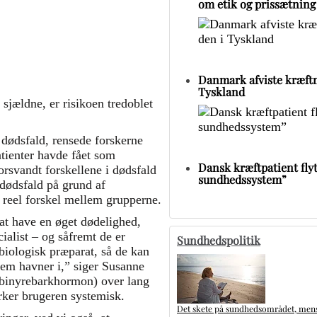
om etik og prissætning
Danmark afviste kræftm
Tyskland
 sjældne, er risikoen tredoblet
i dødsfald, rensede forskerne
tienter havde fået som
Dansk kræftpatient flytt
orsvandt forskellene i dødsfald
sundhedssystem”
 dødsfald på grund af
 reel forskel mellem grupperne.
at have en øget dødelighed,
cialist – og såfremt de er
Sundhedspolitik
 biologisk præparat, så de kan
m havner i,” siger Susanne
 (binyrebarkhormon) over lang
irker brugeren systemisk.
Det skete på sundhedsområdet, mens 