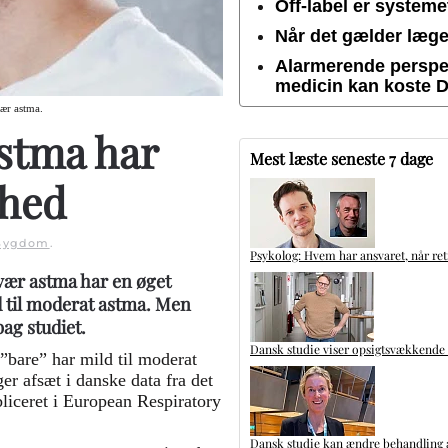
Off-label er system
Når det gælder lægem
Alarmerende perspek
medicin kan koste 
vær astma.
stma har
Mest læste seneste 7 dage
ghed
Sygdom
.
Psykolog: Hvem har ansvaret, når ret
vær astma har en øget
 til moderat astma. Men
ag studiet.
Dansk studie viser opsigtsvækkende
”bare” har mild til moderat
er afsæt i danske data fra det
liceret i European Respiratory
Dansk studie kan ændre behandling a