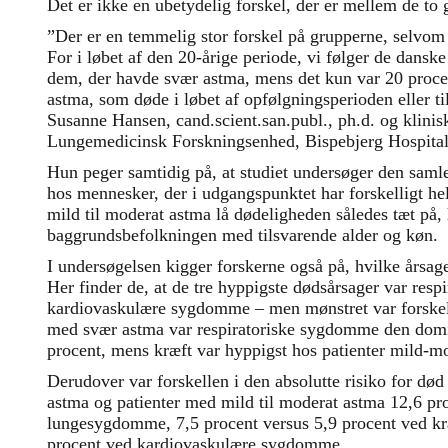
Det er ikke en ubetydelig forskel, der er mellem de to
”Der er en temmelig stor forskel på grupperne, selvom 
For i løbet af den 20-årige periode, vi følger de danske
dem, der havde svær astma, mens det kun var 20 proce
astma, som døde i løbet af opfølgningsperioden eller til 
Susanne Hansen, cand.scient.san.publ., ph.d. og klini
Lungemedicinsk Forskningsenhed, Bispebjerg Hospital
Hun peger samtidig på, at studiet undersøger den samle
hos mennesker, der i udgangspunktet har forskelligt h
mild til moderat astma lå dødeligheden således tæt på, 
baggrundsbefolkningen med tilsvarende alder og køn.
I undersøgelsen kigger forskerne også på, hvilke årsag
Her finder de, at de tre hyppigste dødsårsager var res
kardiovaskulære sygdomme – men mønstret var forskell
med svær astma var respiratoriske sygdomme den dom
procent, mens kræft var hyppigst hos patienter mild-m
Derudover var forskellen i den absolutte risiko for dø
astma og patienter med mild til moderat astma 12,6 pr
lungesygdomme, 7,5 procent versus 5,9 procent ved kræ
procent ved kardiovaskulære sygdomme.