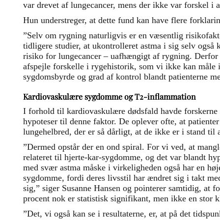
var drevet af lungecancer, mens der ikke var forskel i 
Hun understreger, at dette fund kan have flere forklari
”Selv om rygning naturligvis er en væsentlig risikofakt
tidligere studier, at ukontrolleret astma i sig selv ogs
risiko for lungecancer – uafhængigt af rygning. Derfor 
afspejle forskelle i rygehistorik, som vi ikke kan måle i
sygdomsbyrde og grad af kontrol blandt patienterne m
Kardiovaskulære sygdomme og T2-inflammation
I forhold til kardiovaskulære dødsfald havde forskerne a
hypoteser til denne faktor. De oplever ofte, at patient
lungehelbred, der er så dårligt, at de ikke er i stand til a
”Dermed opstår der en ond spiral. For vi ved, at mangle
relateret til hjerte-kar-sygdomme, og det var blandt hyp
med svær astma måske i virkeligheden også har en høje
sygdomme, fordi deres livsstil har ændret sig i takt me
sig,” siger Susanne Hansen og pointerer samtidig, at f
procent nok er statistisk signifikant, men ikke en stor k
”Det, vi også kan se i resultaterne, er, at på det tidspu