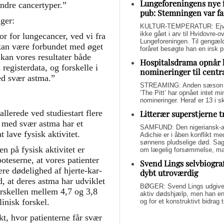
Lungeforeningens nye 
andre cancertyper.”
pub: Stemningen var fa
nger:
KULTUR-TEMPERATUR: Ejvin
ikke gået i arv til Hvidovre-o
or for lungecancer, ved vi fra
Lungeforeningen. Til gengæl
å kan være forbundet med øget
foråret besøgte han en irsk 
kan vores resultater både
Hospitalsdrama opnår 
 registerdata, og forskelle i
nomineringer til centr
ed svær astma.”
STREAMING: Anden sæson a
‘The Pitt’ har opnået intet 
nomineringer. Heraf er 13 i s
llerede ved studiestart flere
Litterær superstjerne 
er med svær astma har et
SAMFUND: Den nigeriansk-a
t lave fysisk aktivitet.
Adichie er i åben konflikt me
sønnens pludselige død. Sage
n på fysisk aktivitet er
om lægelig forsømmelse, mang
oteserne, at vores patienter
Svend Lings selvbiograf
re dødelighed af hjerte-kar-
dybt utroværdig
d, at deres astma har udviklet
BØGER: Svend Lings udgiver 
orskellen mellem 4,7 og 3,8
aktiv dødshjælp, men han end
linisk forskel.
og for et konstruktivt bidrag
nkt, hvor patienterne får svær