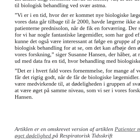
til biologisk behandling ved svær astma.
”Vi er i en tid, hvor der er kommet nye biologiske læge
vores data går tilbage til år 2000, havde lægerne ikke 
patienterne prednisolon, når de fik en forværring. Der s
for vi har nogle fantastiske lægemidler, som har god 
kunne det også være interessant at følge en gruppe af 
biologisk behandling for at se, om det kan afbøje den øg
vores forskning,” siger Susanne Hansen, der håber, at r
ud med data fra en tid, hvor behandling med biologisk
”Det er i hvert fald vores fornemmelse, for mange af 
får det rigtig godt, når de får de biologiske lægemidl
være medvirkende til, at dødeligheden i gruppen af sv
at være øget på samme niveau, som vi ser i vores forsk
Hansen.
Artiklen er en omskrevet version af artiklen
Patienter 
øget dødelighed
på Respiratorisk Tidsskrift