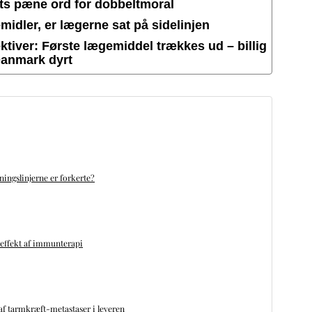
ets pæne ord for dobbeltmoral
idler, er lægerne sat på sidelinjen
tiver: Første lægemiddel trækkes ud – billig
Danmark dyrt
ningslinjerne er forkerte?
 effekt af immunterapi
f tarmkræft-metastaser i leveren