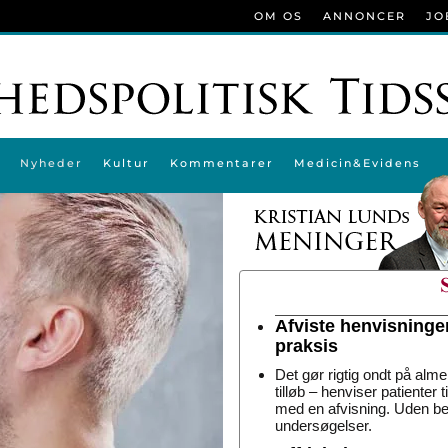
OM OS
ANNONCER
JO
Nyheder
Kultur
Kommentarer
Medicin&Evidens
Afviste henvisninge
praksis
Det gør rigtig ondt på alme
tilløb – henviser patienter 
med en afvisning. Uden be
undersøgelser.