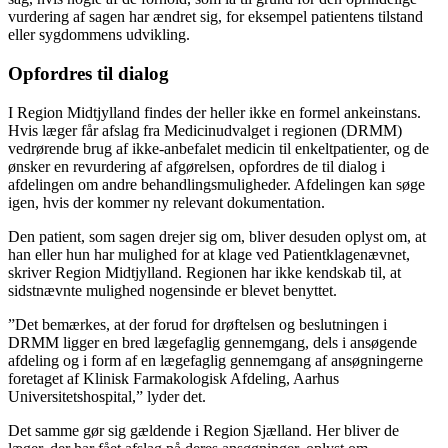
vurdering af sagen har ændret sig, for eksempel patientens tilstand
eller sygdommens udvikling.
Opfordres til dialog
I Region Midtjylland findes der heller ikke en formel ankeinstans.
Hvis læger får afslag fra Medicinudvalget i regionen (DRMM)
vedrørende brug af ikke-anbefalet medicin til enkeltpatienter, og de
ønsker en revurdering af afgørelsen, opfordres de til dialog i
afdelingen om andre behandlingsmuligheder. Afdelingen kan søge
igen, hvis der kommer ny relevant dokumentation.
Den patient, som sagen drejer sig om, bliver desuden oplyst om, at
han eller hun har mulighed for at klage ved Patientklagenævnet,
skriver Region Midtjylland. Regionen har ikke kendskab til, at
sidstnævnte mulighed nogensinde er blevet benyttet.
”Det bemærkes, at der forud for drøftelsen og beslutningen i
DRMM ligger en bred lægefaglig gennemgang, dels i ansøgende
afdeling og i form af en lægefaglig gennemgang af ansøgningerne
foretaget af Klinisk Farmakologisk Afdeling, Aarhus
Universitetshospital,” lyder det.
Det samme gør sig gældende i Region Sjælland. Her bliver de