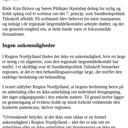
Både Kim Brixen og Søren Pihlkjær Hjortshøj deltog for nylig og
holdt oplæg ved et webinar om det 7. princip, som Sundhedspolitisk
Tidsskrift afholdt. På webinaret blev behovet for mere transparens
og indsigt i de regionale lægemiddelkomitéer arbejde drøftet, og der
var generelt enighed om, at dette burde være et fokusområde
fremadrettet.
Ingen ankemuligheder
I Region Nordjylland findes der ikke en ankemulighed, hvis en læge
er uenig i en afgørelse, som den regionale lægemiddelkomité har
truffet. I et skriftligt svar til Sundhedspolitisk Tidsskrift bemærker
regionen, at det er den behandlingsansvarlige læge, der træffer den
endelige beslutning om behandling.
I svaret uddyber Region Nordjylland, at lægens beslutning beror på
en anbefaling eller en ikke-anbefaling om individuel ibrugtagning,
der tager udgangspunkt i den enkelte patient. Til grund herfor ligger
en gennemgang af evidens holdt op imod forhold vedrørende den
konkrete patientcase, skriver regionen.
”Ovenstående betyder, at der ikke som sådan er en formel
ankemulighed i Region Nordjylland – idet der er tale om en
anbefaling eller en ikke-anbefaling om ibrugtagning og ikke en