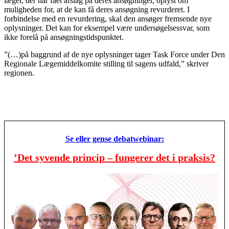
læger, der har fået afslag på deres ansøgninger, oplyst om
muligheden for, at de kan få deres ansøgning revurderet. I
forbindelse med en revurdering, skal den ansøger fremsende nye
oplysninger. Det kan for eksempel være undersøgelsessvar, som
ikke forelå på ansøgningstidspunktet.
”(…)på baggrund af de nye oplysninger tager Task Force under Den
Regionale Lægemiddelkomite stilling til sagens udfald,” skriver
regionen.
Se eller gense debatwebinar:
’Det syvende princip – fungerer det i praksis?