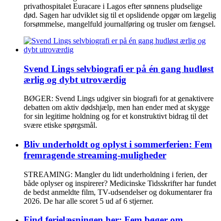
privathospitalet Euracare i Lagos efter sønnens pludselige
død. Sagen har udviklet sig til et opslidende opgør om lægelig
forsømmelse, mangelfuld journalføring og trusler om fængsel.
Svend Lings selvbiografi er på én gang hudløst
ærlig og dybt utroværdig
BØGER: Svend Lings udgiver sin biografi for at genaktivere
debatten om aktiv dødshjælp, men han ender med at skygge
for sin legitime holdning og for et konstruktivt bidrag til det
svære etiske spørgsmål.
Bliv underholdt og oplyst i sommerferien: Fem
fremragende streaming-muligheder
STREAMING: Mangler du lidt underholdning i ferien, der
både oplyser og inspirerer? Medicinske Tidsskrifter har fundet
de bedst anmeldte film, TV-udsendelser og dokumentarer fra
2026. De har alle scoret 5 ud af 6 stjerner.
Find ferielæsningen her: Fem bøger om