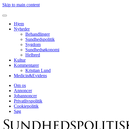
Skip to main content
Hjem
Nyheder
Behandlinger
Sundhedspolitik
Sygdom
Sundhedsøkonomi
Helbred
Kultur
Kommentarer
Kristian Lund
Medicin&Evidens
Om os
Annoncer
Jobannoncer
Privatlivspolitik
Cookiepolitik
Søg