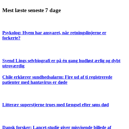
Mest læste seneste 7 dage
Psykolog: Hvem har ansvaret, når retningslinjerne er
forkerte?
Svend Lings selvbiografi er på én gang hudløst ærlig og dybt
utroværdig
Chile erklærer sundhedsalarm: Fire ud af ti registrerede
patienter med hantavirus er døde
Litterær superstjerne trues med fængsel efter søns død
Dansk forsker: Lancet-studie giver misvisende billede af