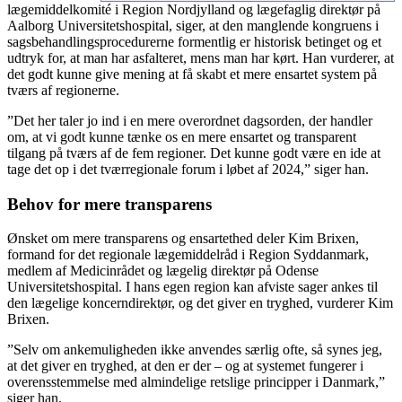
lægemiddelkomité i Region Nordjylland og lægefaglig direktør på
Aalborg Universitetshospital, siger, at den manglende kongruens i
sagsbehandlingsprocedurerne formentlig er historisk betinget og et
udtryk for, at man har asfalteret, mens man har kørt. Han vurderer, at
det godt kunne give mening at få skabt et mere ensartet system på
tværs af regionerne.
”Det her taler jo ind i en mere overordnet dagsorden, der handler
om, at vi godt kunne tænke os en mere ensartet og transparent
tilgang på tværs af de fem regioner. Det kunne godt være en ide at
tage det op i det tværregionale forum i løbet af 2024,” siger han.
Behov for mere transparens
Ønsket om mere transparens og ensartethed deler Kim Brixen,
formand for det regionale lægemiddelråd i Region Syddanmark,
medlem af Medicinrådet og lægelig direktør på Odense
Universitetshospital. I hans egen region kan afviste sager ankes til
den lægelige koncerndirektør, og det giver en tryghed, vurderer Kim
Brixen.
”Selv om ankemuligheden ikke anvendes særlig ofte, så synes jeg,
at det giver en tryghed, at den er der – og at systemet fungerer i
overensstemmelse med almindelige retslige principper i Danmark,”
siger han.