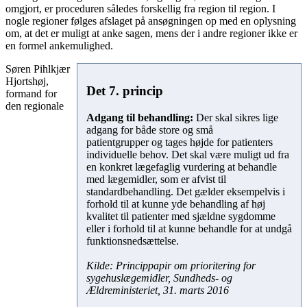
omgjort, er proceduren således forskellig fra region til region. I
nogle regioner følges afslaget på ansøgningen op med en oplysning
om, at det er muligt at anke sagen, mens der i andre regioner ikke er
en formel ankemulighed.
Søren Pihlkjær
Hjortshøj,
Det 7. princip
formand for
den regionale
Adgang til behandling:
Der skal sikres lige
adgang for både store og små
patientgrupper og tages højde for patienters
individuelle behov. Det skal være muligt ud fra
en konkret lægefaglig vurdering at behandle
med lægemidler, som er afvist til
standardbehandling. Det gælder eksempelvis i
forhold til at kunne yde behandling af høj
kvalitet til patienter med sjældne sygdomme
eller i forhold til at kunne behandle for at undgå
funktionsnedsættelse.
Kilde: Princippapir om prioritering for
sygehuslægemidler, Sundheds- og
Ældreministeriet, 31. marts 2016