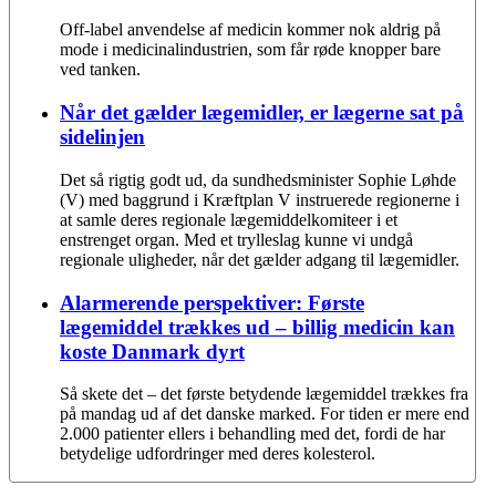
Off-label anvendelse af medicin kommer nok aldrig på
mode i medicinalindustrien, som får røde knopper bare
ved tanken.
Når det gælder lægemidler, er lægerne sat på
sidelinjen
Det så rigtig godt ud, da sundhedsminister Sophie Løhde
(V) med baggrund i Kræftplan V instruerede regionerne i
at samle deres regionale lægemiddelkomiteer i et
enstrenget organ. Med et trylleslag kunne vi undgå
regionale uligheder, når det gælder adgang til lægemidler.
Alarmerende perspektiver: Første
lægemiddel trækkes ud – billig medicin kan
koste Danmark dyrt
Så skete det – det første betydende lægemiddel trækkes fra
på mandag ud af det danske marked. For tiden er mere end
2.000 patienter ellers i behandling med det, fordi de har
betydelige udfordringer med deres kolesterol.