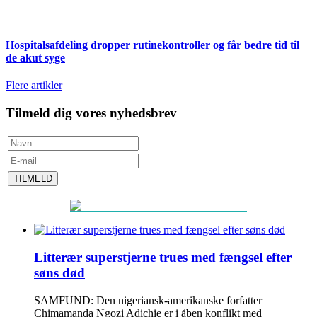
Hospitalsafdeling dropper rutinekontroller og får bedre tid til
de akut syge
Flere artikler
Tilmeld dig vores nyhedsbrev
TILMELD
Litterær superstjerne trues med fængsel efter
søns død
SAMFUND: Den nigeriansk-amerikanske forfatter
Chimamanda Ngozi Adichie er i åben konflikt med