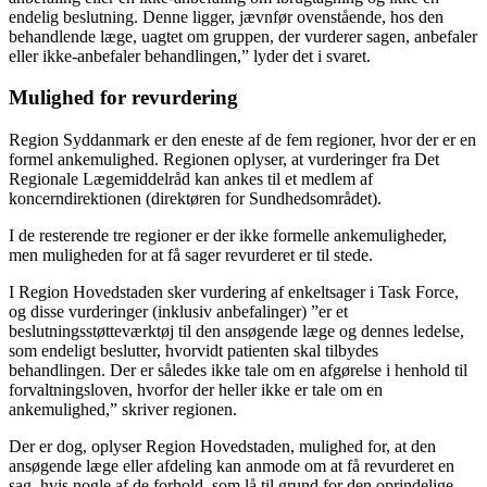
endelig beslutning. Denne ligger, jævnfør ovenstående, hos den
behandlende læge, uagtet om gruppen, der vurderer sagen, anbefaler
eller ikke-anbefaler behandlingen,” lyder det i svaret.
Mulighed for revurdering
Region Syddanmark er den eneste af de fem regioner, hvor der er en
formel ankemulighed. Regionen oplyser, at vurderinger fra Det
Regionale Lægemiddelråd kan ankes til et medlem af
koncerndirektionen (direktøren for Sundhedsområdet).
I de resterende tre regioner er der ikke formelle ankemuligheder,
men muligheden for at få sager revurderet er til stede.
I Region Hovedstaden sker vurdering af enkeltsager i Task Force,
og disse vurderinger (inklusiv anbefalinger) ”er et
beslutningsstøtteværktøj til den ansøgende læge og dennes ledelse,
som endeligt beslutter, hvorvidt patienten skal tilbydes
behandlingen. Der er således ikke tale om en afgørelse i henhold til
forvaltningsloven, hvorfor der heller ikke er tale om en
ankemulighed,” skriver regionen.
Der er dog, oplyser Region Hovedstaden, mulighed for, at den
ansøgende læge eller afdeling kan anmode om at få revurderet en
sag, hvis nogle af de forhold, som lå til grund for den oprindelige