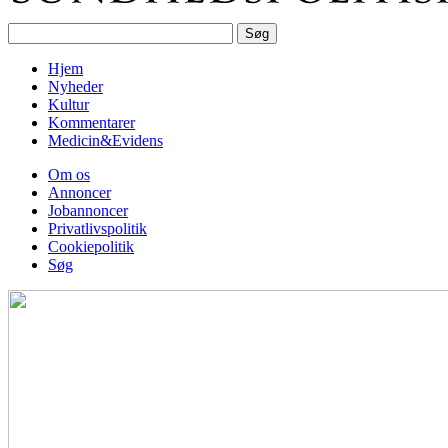
Hjem
Nyheder
Kultur
Kommentarer
Medicin&Evidens
Om os
Annoncer
Jobannoncer
Privatlivspolitik
Cookiepolitik
Søg