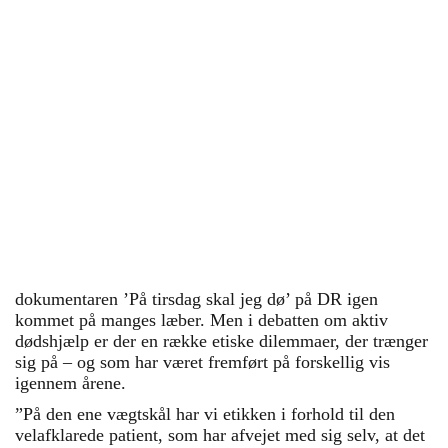
vejes på en guldvægt
52-årige Winnie vil gerne have hjælp til
at dø: ”Jeg synes, jeg har lidt nok”
Selvmords-lægen Svend Lings skal for
retten igen
DR har lavet stærk dokumentar om aktiv
dødshjælp – men svigtede bagefter
Overlæge: Selv ved passiv dødshjælp er
der mange etiske dilemmaer
Svend Lings: Alle frihedsrettigheder skal
vejes på en guldvægt, Leif Vestergaard
dokumentaren ’På tirsdag skal jeg dø’ på DR igen
kommet på manges læber. Men i debatten om aktiv
dødshjælp er der en række etiske dilemmaer, der trænger
sig på – og som har været fremført på forskellig vis
igennem årene.
”På den ene vægtskål har vi etikken i forhold til den
velafklarede patient, som har afvejet med sig selv, at det