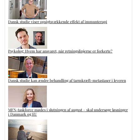
Dansk studie viser opsigtsvækkende effekt af immunterapi
Psykolog: Hvem har ansvaret, når retningslinjerne er forkerte?
Dansk studie kan ændre behandling af tarmkræft-metastaser i leveren
MFN-taskforce mødes i slutningen af august – skal undersøge løsninger
i Danmark og EU