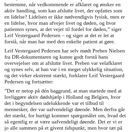
bestemme, når vedkommende er afklaret og ønsker en
aktiv handling, som kan afslutte livet, der opfattes som
en lidelse? Lidelsen er ikke nødvendigvis fysisk, men er
en lidelse, hvor man afvejer livet og døden, og hvor
patienten synes, at det vejer til fordel for døden,” siger
Leif Vestergaard Pedersen – og siger at det er let at
forstå, når man har med den enkelte patient at gøre.
Leif Vestergaard Pedersen har selv mødt Preben Nielsen
fra DR-dokumentaren og kunne godt forstå hans
overvejelser om at afslutte livet. Preben var velafklaret
og synes selv, at han var i en meget ulykkelig situation,
og det virker ekstremt stærkt, forklarer Leif Vestergaard
Pedersen og fortsætter:
”Det er netop på dén baggrund, at man startede med at
lovliggøre aktiv dødshjælp i Holland og Belgien, hvor
det i begyndelsen udelukkende var et tilbud til
mennesker, der var uafvendeligt døende. Men derfra går
det stærkt, for hurtigt kommer spørgsmålet om, hvad det
så egentlig er at være uafvendeligt døende. Det er vi er
jo alle sammen på et givent tidspunkt, men hvor tæt på