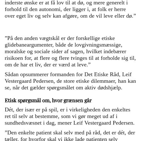
inderste ønske er at få lov til at dø, og mere generelt i
forhold til den autonomi, der ligger i, at folk er herre
over eget liv og selv kan afgøre, om de vil leve eller dø.”
”På den anden vægtskål er der forskellige etiske
glidebaneargumenter, både de lovgivningsmæssige,
moralske og sociale sider af sagen, hvilket indebærer
risikoen for, at flere og flere tvinges til at forholde sig til,
om de har et liv, der er værd at leve.”
Sådan opsummerer formanden for Det Etiske Råd, Leif
Vestergaard Pedersen, de store etiske dilemmaer, han kan
se, når det gælder spørgsmålet om aktiv dødshjælp.
Etisk spørgsmål om, hvor grænsen går
Dét, der især er på spil, er i virkeligheden den enkeltes
ret til selv at bestemme, som vi gør meget ud af i
sundhedsvæsnet i dag, mener Leif Vestergaard Pedersen.
”Den enkelte patient skal selv med på råd, det er dét, der
tæller, for hvorfor skal vi ikke lade patienten selv