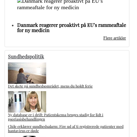
Danmark reagerer proaktivt på EU’s rammeaftale
for ny medicin
Flere artikler
Sundhedspolitik
Det skete på sundhedsområdet, mens du holdt ferie
Ny database er i drift: Patientskema bruges stadig for lidt i
psoriasisbehandlingen
Chile erklærer sundhedsalarm: Fire ud af ti registrerede patienter med
hantavirus er døde