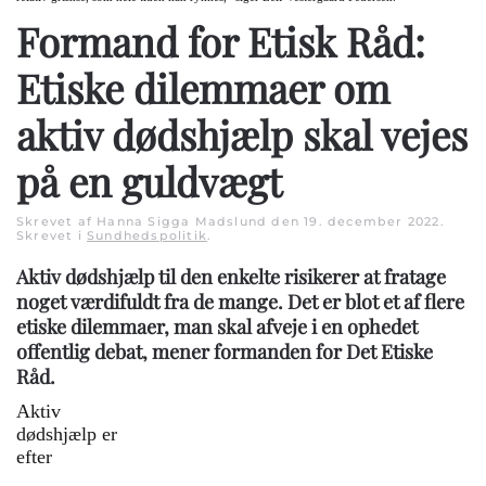
Formand for Etisk Råd:
Etiske dilemmaer om
aktiv dødshjælp skal vejes
på en guldvægt
Skrevet af Hanna Sigga Madslund den
19. december 2022
.
Skrevet i
Sundhedspolitik
.
Aktiv dødshjælp til den enkelte risikerer at fratage
noget værdifuldt fra de mange. Det er blot et af flere
etiske dilemmaer, man skal afveje i en ophedet
offentlig debat, mener formanden for Det Etiske
Råd.
Aktiv
Tema: Aktiv dødshjælp
dødshjælp er
Formand for Etisk Råd: Etiske
efter
dilemmaer om aktiv dødshjælp skal