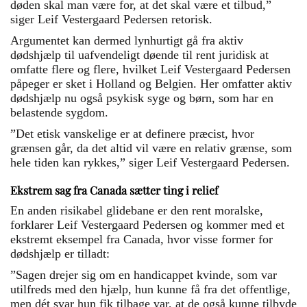
døden skal man være for, at det skal være et tilbud,”
siger Leif Vestergaard Pedersen retorisk.
Argumentet kan dermed lynhurtigt gå fra aktiv
dødshjælp til uafvendeligt døende til rent juridisk at
omfatte flere og flere, hvilket Leif Vestergaard Pedersen
påpeger er sket i Holland og Belgien. Her omfatter aktiv
dødshjælp nu også psykisk syge og børn, som har en
belastende sygdom.
”Det etisk vanskelige er at definere præcist, hvor
grænsen går, da det altid vil være en relativ grænse, som
hele tiden kan rykkes,” siger Leif Vestergaard Pedersen.
Ekstrem sag fra Canada sætter ting i relief
En anden risikabel glidebane er den rent moralske,
forklarer Leif Vestergaard Pedersen og kommer med et
ekstremt eksempel fra Canada, hvor visse former for
dødshjælp er tilladt:
”Sagen drejer sig om en handicappet kvinde, som var
utilfreds med den hjælp, hun kunne få fra det offentlige,
men dét svar hun fik tilbage var, at de også kunne tilbyde