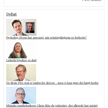
Debat
Psykolog: Hvem har ansvaret, når retningslinjerne er forkerte?
Lisbeth Egeskov er død
De fleste PSA-test er inden for skiven – men vi kan gøre det langt bedre
Kliniske tandteknikere: Glem ikke de patienter, der allerede har mistet