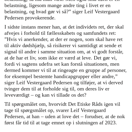
belastning, ligesom mange andre ting i livet er en
belastning, og hvad gør vi så?” siger Leif Vestergaard
Pedersen provokerende.
I sidste instans mener han, at det individets ret, der skal
afvejes i forhold til fællesskabets og samfundets ret:
”Hvis vi anerkender, at der er nogen, som skal have ret
til aktiv dødshjælp, så risikerer vi samtidigt at sende et
signal til andre i samme situation om, at vi godt forstår,
at de har et liv, som ikke er værd at leve. Det gør vi,
fordi vi sagtens udefra set kan forstå situationen, men
dermed kommer vi til at ringeagte en gruppe af personer,
for eksempel bestemte handicapgrupper eller andre,”
siger Leif Vestergaard Pedersen og tilføjer, at vi derved
tvinger dem til at forholde sig til, om deres liv er
leveværdigt – og kan vi tillade os det?
Til spørgsmålet om, hvorvidt Det Etiske Råds igen vil
tage til spørgsmålet op, svarer Leif Vestergaard
Pedersen, at han – uden at love det – forudser, at de nok
først får tid til at tage emnet op i slutningen af 2023.