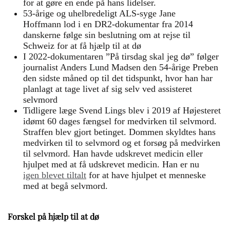
for at gøre en ende på hans lidelser.
53-årige og uhelbredeligt ALS-syge Jane
Hoffmann lod i en DR2-dokumentar fra 2014
danskerne følge sin beslutning om at rejse til
Schweiz for at få hjælp til at dø
I 2022-dokumentaren ”På tirsdag skal jeg dø” følger
journalist Anders Lund Madsen den 54-årige Preben
den sidste måned op til det tidspunkt, hvor han har
planlagt at tage livet af sig selv ved assisteret
selvmord
Tidligere læge Svend Lings blev i 2019 af Højesteret
idømt 60 dages fængsel for medvirken til selvmord.
Straffen blev gjort betinget. Dommen skyldtes hans
medvirken til to selvmord og et forsøg på medvirken
til selvmord. Han havde udskrevet medicin eller
hjulpet med at få udskrevet medicin. Han er nu
igen blevet tiltalt
for at have hjulpet et menneske
med at begå selvmord.
Forskel på hjælp til at dø