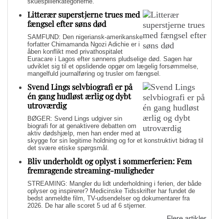
skuespillerkategorierne.
Litterær superstjerne trues med
fængsel efter søns død
SAMFUND: Den nigeriansk-amerikanske
forfatter Chimamanda Ngozi Adichie er i
åben konflikt med privathospitalet
Euracare i Lagos efter sønnens pludselige død. Sagen har
udviklet sig til et opslidende opgør om lægelig forsømmelse,
mangelfuld journalføring og trusler om fængsel.
Svend Lings selvbiografi er på
én gang hudløst ærlig og dybt
utroværdig
BØGER: Svend Lings udgiver sin
biografi for at genaktivere debatten om
aktiv dødshjælp, men han ender med at
skygge for sin legitime holdning og for et konstruktivt bidrag til
det svære etiske spørgsmål.
Bliv underholdt og oplyst i sommerferien: Fem
fremragende streaming-muligheder
STREAMING: Mangler du lidt underholdning i ferien, der både
oplyser og inspirerer? Medicinske Tidsskrifter har fundet de
bedst anmeldte film, TV-udsendelser og dokumentarer fra
2026. De har alle scoret 5 ud af 6 stjerner.
Flere artikler