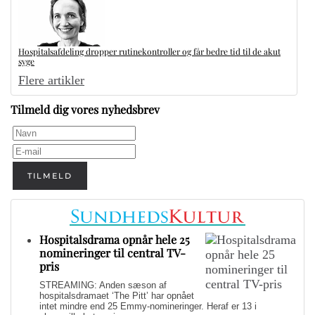
Hospitalsafdeling dropper rutinekontroller og får bedre tid til de akut
syge
Flere artikler
Tilmeld dig vores nyhedsbrev
TILMELD
Hospitalsdrama opnår hele 25
nomineringer til central TV-
pris
STREAMING: Anden sæson af
hospitalsdramaet ‘The Pitt’ har opnået
intet mindre end 25 Emmy-nomineringer. Heraf er 13 i