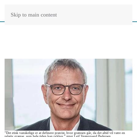
Skip to main content
”Det etisk vanskelige er at definere præcist, hvor grænsen går, da det altid vil være en
relativ grænse, som hele tiden kan rykkes,” siger Leif Vestergaard Pedersen.