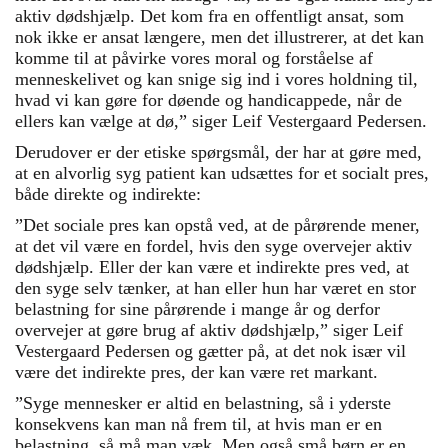
aktiv dødshjælp. Det kom fra en offentligt ansat, som
nok ikke er ansat længere, men det illustrerer, at det kan
komme til at påvirke vores moral og forståelse af
menneskelivet og kan snige sig ind i vores holdning til,
hvad vi kan gøre for døende og handicappede, når de
ellers kan vælge at dø,” siger Leif Vestergaard Pedersen.
Derudover er der etiske spørgsmål, der har at gøre med,
at en alvorlig syg patient kan udsættes for et socialt pres,
både direkte og indirekte:
”Det sociale pres kan opstå ved, at de pårørende mener,
at det vil være en fordel, hvis den syge overvejer aktiv
dødshjælp. Eller der kan være et indirekte pres ved, at
den syge selv tænker, at han eller hun har været en stor
belastning for sine pårørende i mange år og derfor
overvejer at gøre brug af aktiv dødshjælp,” siger Leif
Vestergaard Pedersen og gætter på, at det nok især vil
være det indirekte pres, der kan være ret markant.
”Syge mennesker er altid en belastning, så i yderste
konsekvens kan man nå frem til, at hvis man er en
belastning, så må man væk. Men også små børn er en