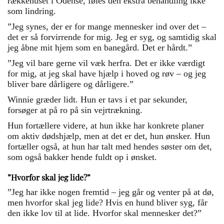
rækkehuset i Odense, føles den ekstra behandling ikke
som lindring.
”
Jeg synes, der er for mange mennesker ind over det –
det er så forvirrende for mig. Jeg er syg, og samtidig skal
jeg åbne mit hjem som en banegård. Det er hårdt.”
”Jeg vil bare gerne vil væk herfra. Det er ikke værdigt
for mig, at jeg skal have hjælp i hoved og røv – og jeg
bliver bare dårligere og dårligere.”
Winnie græder lidt. Hun er tavs i et par sekunder,
forsøger at på ro på sin vejrtrækning.
Hun fortællere videre, at hun ikke har konkrete planer
om aktiv dødshjælp, men at det er det, hun ønsker. Hun
fortæller også, at hun har talt med hendes søster om det,
som også bakker hende fuldt op i ønsket.
”Hvorfor skal jeg lide?”
”Jeg har ikke nogen fremtid – jeg går og venter på at dø,
men hvorfor skal jeg lide? Hvis en hund bliver syg, får
den ikke lov til at lide. Hvorfor skal mennesker det?”