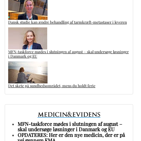
Dansk studie kan ændre behandling af tarmkræft-metastaser i leveren
MFN-taskforce mødes i slutningen af august – skal undersøge løsninger
i Danmark og EU
Det skete på sundhedsområdet, mens du holdt ferie
MFN-taskforce mødes i slutningen af august –
skal undersøge løsninger i Danmark og EU
OPDATERES: Her er den nye medicin, der er på
vej gennem EMA