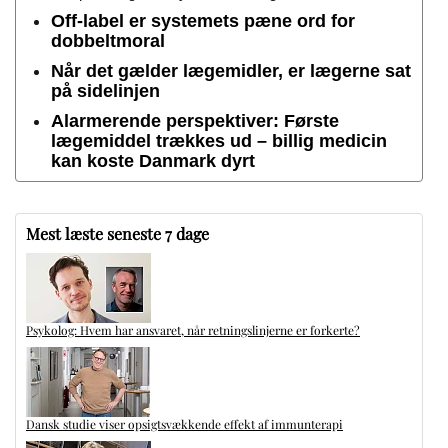
Off-label er systemets pæne ord for
dobbeltmoral
Når det gælder lægemidler, er lægerne sat
på sidelinjen
Alarmerende perspektiver: Første
lægemiddel trækkes ud – billig medicin
kan koste Danmark dyrt
Mest læste seneste 7 dage
Psykolog: Hvem har ansvaret, når retningslinjerne er forkerte?
Dansk studie viser opsigtsvækkende effekt af immunterapi