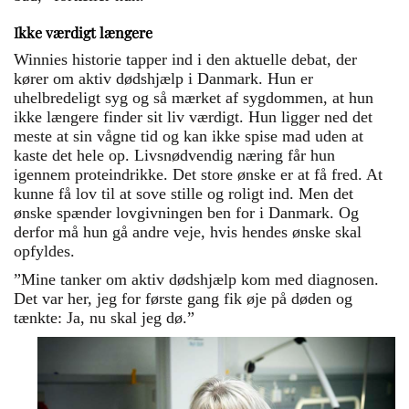
Ikke værdigt længere
Winnies historie tapper ind i den aktuelle debat, der
kører om aktiv dødshjælp i Danmark. Hun er
uhelbredeligt syg og så mærket af sygdommen, at hun
ikke længere finder sit liv værdigt. Hun ligger ned det
meste at sin vågne tid og kan ikke spise mad uden at
kaste det hele op. Livsnødvendig næring får hun
igennem proteindrikke. Det store ønske er at få fred. At
kunne få lov til at sove stille og roligt ind. Men det
ønske spænder lovgivningen ben for i Danmark. Og
derfor må hun gå andre veje, hvis hendes ønske skal
opfyldes.
”Mine tanker om aktiv dødshjælp kom med diagnosen.
Det var her, jeg for første gang fik øje på døden og
tænkte: Ja, nu skal jeg dø.”