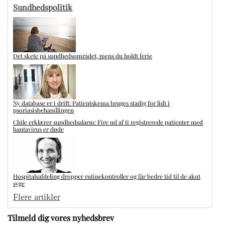
Sundhedspolitik
Det skete på sundhedsområdet, mens du holdt ferie
Ny database er i drift: Patientskema bruges stadig for lidt i
psoriasisbehandlingen
Chile erklærer sundhedsalarm: Fire ud af ti registrerede patienter med
hantavirus er døde
Hospitalsafdeling dropper rutinekontroller og får bedre tid til de akut
syge
Flere artikler
Tilmeld dig vores nyhedsbrev