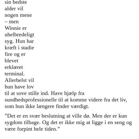
sin bedste
alder vil
52-årige Winnie vil gerne have hjælp til
nogen mene
at dø: ”Jeg synes, jeg har lidt nok”
– men
Selvmords-lægen Svend Lings skal for
Winnie er
retten igen
uhelbredeligt
syg. Hun har
DR har lavet stærk dokumentar om aktiv
kræft i stadie
dødshjælp – men svigtede bagefter
fire og er
Overlæge: Selv ved passiv dødshjælp er
blevet
der mange etiske dilemmaer
erklæret
terminal.
Svend Lings: Alle frihedsrettigheder skal
Allerhelst vil
vejes på en guldvægt, Leif Vestergaard
hun have lov
til at sove stille ind. Have hjælp fra
sundhedsprofessionelle til at komme videre fra det liv,
som hun ikke længere finder værdigt.
”Det er en svær beslutning at ville dø. Men der er kun
sygdom tilbage. Og det er ikke mig at ligge i en seng og
være forpint hele tiden.”