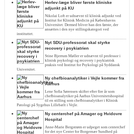
Herlev-læge bliver første kliniske
adjunkt på KU
Nikolai Loft er udnævnt til klinisk adjunkt ved
Institut for Klinisk Medicin på Københavns
Universitet. Dermed bliver han den første, der
ansættes i den nye stillingskategori ved
instituttet.
Nyt SDU-professorat skal styrke
recovery i psykiatrien
Stine Bjerrum Møller er udnævnt til professor i
klinisk psykologi og recovery i psykiatrisk
praksis ved Institut for Psykologi på Syddansk
Universitet.
Ny chefbioanalytiker i Vejle kommer fra
Aarhus
Lene Sofia Sørensen skifter efter fire år som
chefbioanalytiker på Aarhus Universitetshospital
til en stilling som chefbioanalytiker i Klinisk
Patologi på Sygehus Lillebælt i Vejle.
Ny centerchef på Amager og Hvidovre
Hospital
Anne-Marie Bergstrøm er udpeget som centerchef
for det nye Center for Borgernær Sundhed på