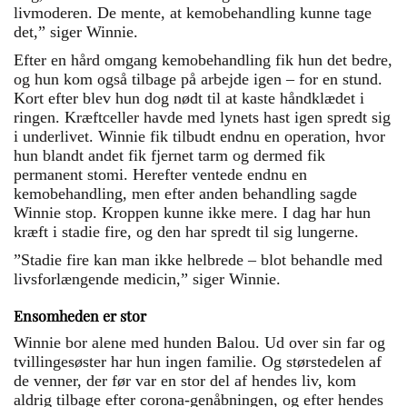
livmoderen. De mente, at kemobehandling kunne tage
det,” siger Winnie.
Efter en hård omgang kemobehandling fik hun det bedre,
og hun kom også tilbage på arbejde igen – for en stund.
Kort efter blev hun dog nødt til at kaste håndklædet i
ringen.
Kræftceller havde med lynets hast igen spredt sig
i underlivet. Winnie fik tilbudt endnu en operation, hvor
hun blandt andet fik fjernet tarm og dermed fik
permanent stomi. Herefter ventede endnu en
kemobehandling, men efter anden behandling sagde
Winnie stop. Kroppen kunne ikke mere. I dag har hun
kræft i stadie fire, og den har spredt til sig lungerne.
”Stadie fire kan man ikke helbrede – blot behandle med
livsforlængende medicin,” siger Winnie.
Ensomheden er stor
Winnie bor alene med hunden Balou. Ud over sin far og
tvillingesøster har hun ingen familie. Og størstedelen af
de venner, der før var en stor del af hendes liv, kom
aldrig tilbage efter corona-genåbningen, og efter hendes