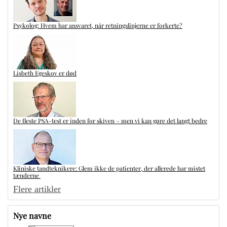
Psykolog: Hvem har ansvaret, når retningslinjerne er forkerte?
Lisbeth Egeskov er død
De fleste PSA-test er inden for skiven – men vi kan gøre det langt bedre
Kliniske tandteknikere: Glem ikke de patienter, der allerede har mistet
tænderne
Flere artikler
Nye navne