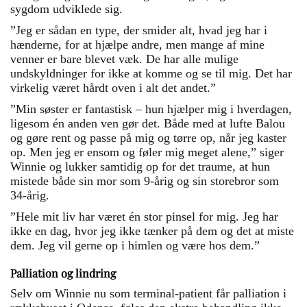
sygdom udviklede sig.
”Jeg er sådan en type, der smider alt, hvad jeg har i
hænderne, for at hjælpe andre, men mange af mine
venner er bare blevet væk. De har alle mulige
undskyldninger for ikke at komme og se til mig. Det har
virkelig været hårdt oven i alt det andet.”
”Min søster er fantastisk – hun hjælper mig i hverdagen,
ligesom én anden ven gør det. Både med at lufte Balou
og gøre rent og passe på mig og tørre op, når jeg kaster
op. Men jeg er ensom og føler mig meget alene,” siger
Winnie og lukker samtidig op for det traume, at hun
mistede både sin mor som 9-årig og sin storebror som
34-årig.
”Hele mit liv har været én stor pinsel for mig. Jeg har
ikke en dag, hvor jeg ikke tænker på dem og det at miste
dem. Jeg vil gerne op i himlen og være hos dem.”
Palliation og lindring
Selv om Winnie nu som terminal-patient får palliation i