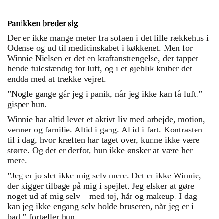
Panikken breder sig
Der er ikke mange meter fra sofaen i det lille rækkehus i
Odense og ud til medicinskabet i køkkenet. Men for
Winnie Nielsen er det en kraftanstrengelse, der tapper
hende fuldstændig for luft, og i et øjeblik kniber det
endda med at trække vejret.
”Nogle gange går jeg i panik, når jeg ikke kan få luft,”
gisper hun.
Winnie har altid levet et aktivt liv med arbejde, motion,
venner og familie. Altid i gang. Altid i fart. Kontrasten
til i dag, hvor kræften har taget over, kunne ikke være
større. Og det er derfor, hun ikke ønsker at være her
mere.
”Jeg er jo slet ikke mig selv mere. Det er ikke Winnie,
der kigger tilbage på mig i spejlet. Jeg elsker at gøre
noget ud af mig selv – med tøj, hår og makeup. I dag
kan jeg ikke engang selv holde bruseren, når jeg er i
bad,” fortæller hun.