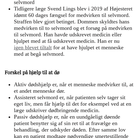
selvmord
Tidligere læge Svend Lings blev i 2019 af Højesteret
idømt 60 dages fængsel for medvirken til selvmord.
Straffen blev gjort betinget. Dommen skyldtes hans
medvirken til to selvmord og et forsøg på medvirken
til selvmord. Han havde udskrevet medicin eller
hjulpet med at få udskrevet medicin. Han er nu
igen blevet tiltalt
for at have hjulpet et menneske
med at begå selvmord.
Forskel på hjælp til at dø
Aktiv dødshjælp er, når et menneske medvirker til, at
et andet menneske dør.
Assisteret selvmord er, når patienten selv tager sit
eget liv, men får hjælp til det for eksempel ved at en
læge udskriver dødbringende medicin.
Passiv dødshjælp er, når en uundgåeligt døende
patient benytter sig af sin ret til at fravælge en
behandling, der udskyder døden. Efter samme lov
kan en patient modtage nødvendige smertestillende