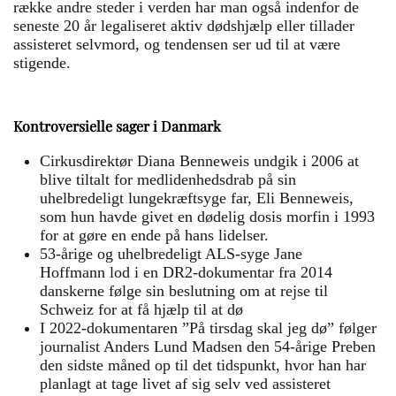
række andre steder i verden har man også indenfor de
seneste 20 år legaliseret aktiv dødshjælp eller tillader
assisteret selvmord, og tendensen ser ud til at være
stigende.
Kontroversielle sager i Danmark
Cirkusdirektør Diana Benneweis undgik i 2006 at
blive tiltalt for medlidenhedsdrab på sin
uhelbredeligt lungekræftsyge far, Eli Benneweis,
som hun havde givet en dødelig dosis morfin i 1993
for at gøre en ende på hans lidelser.
53-årige og uhelbredeligt ALS-syge Jane
Hoffmann lod i en DR2-dokumentar fra 2014
danskerne følge sin beslutning om at rejse til
Schweiz for at få hjælp til at dø
I 2022-dokumentaren ”På tirsdag skal jeg dø” følger
journalist Anders Lund Madsen den 54-årige Preben
den sidste måned op til det tidspunkt, hvor han har
planlagt at tage livet af sig selv ved assisteret