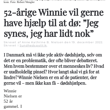
kom. Foto: Robert Wengler
52-årige Winnie vil gerne
have hjælp til at dø: ”Jeg
synes, jeg har lidt nok”
Skrevet af Anne Kathrine B. Nielsen den
19. december 2022
.
Skrevet i
Sundhedspolitik
.
I Danmark må vi ikke yde aktiv dødshjælp, selv om
det er en problematik, der ofte bliver debatteret.
Men hvem bestemmer over et menneskes liv? Hvad
er uudholdelig pinsel? Hvor langt skal vi gå for at
lindre? Winnie Nielsen er en af de patienter, der
gerne vil – men ikke kan få – dødshjælpen.
Winnie
Tema: Aktiv dødshjælp
Nielsen er
Formand for Etisk Råd: Etiske
52 år
dilemmaer om aktiv dødshjælp skal
gammel. I
vejes på en guldvægt