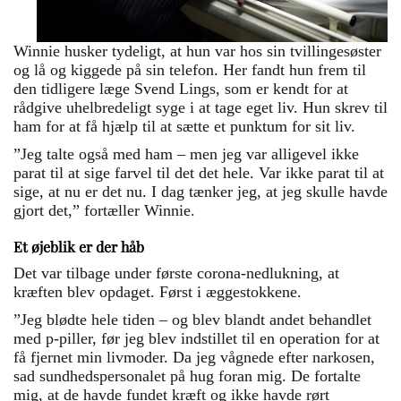
Winnie husker tydeligt, at hun var hos sin tvillingesøster
og lå og kiggede på sin telefon. Her fandt hun frem til
den tidligere læge Svend Lings, s
om er kendt for at
rådgive uhelbredeligt syge i at tage eget liv
. Hun skrev til
ham for at få hjælp til at sætte et punktum for sit liv.
”Jeg talte også med ham – men jeg var alligevel ikke
parat til at sige farvel til det det hele. Var ikke parat til at
sige, at nu er det nu. I dag tænker jeg, at jeg skulle havde
gjort det,” fortæller Winnie.
Et øjeblik er der håb
Det var tilbage under første corona-nedlukning, at
kræften blev opdaget. Først i æggestokkene.
”Jeg blødte hele tiden – og blev blandt andet behandlet
med p-piller, før jeg blev indstillet til en operation for at
få fjernet min livmoder. Da jeg vågnede efter narkosen,
sad sundhedspersonalet på hug foran mig. De fortalte
mig, at de havde fundet kræft og ikke havde rørt