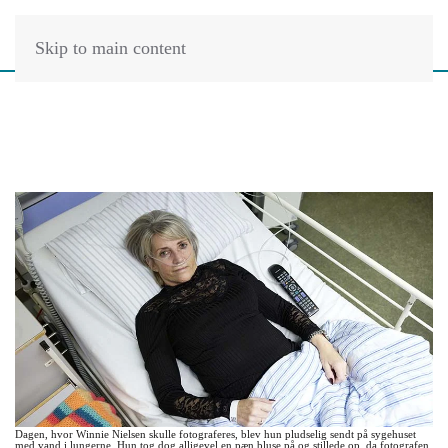
Skip to main content
Dagen, hvor Winnie Nielsen skulle fotograferes, blev hun pludselig sendt på sygehuset
med vand i lungerne. Hun tog dog alligevel en pæn bluse på og stillede op, da fotografen