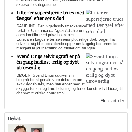
intet mindre end 25 Emmy-nomineringer. Heraf er 13 i
skuespillerkategorierne.
Litterær superstjerne trues med
fængsel efter søns død
SAMFUND: Den nigeriansk-amerikanske
forfatter Chimamanda Ngozi Adichie er i
åben konflikt med privathospitalet
Euracare i Lagos efter sønnens pludselige død. Sagen har
udviklet sig til et opslidende opgør om lægelig forsømmelse,
mangelfuld journalføring og trusler om fængsel.
Svend Lings selvbiografi er på
én gang hudløst ærlig og dybt
utroværdig
BØGER: Svend Lings udgiver sin
biografi for at genaktivere debatten om
aktiv dødshjælp, men han ender med at
skygge for sin legitime holdning og for et konstruktivt bidrag til
det svære etiske spørgsmål.
Flere artikler
Debat