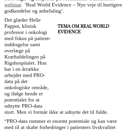
webinar
’Real World Evidence – Nye veje til hurtigere
godkendelse og anbefaling’.
Det glæder Helle
TEMA OM REAL WORLD
Pappot, klinisk
EVIDENCE
professor i onkologi
med fokus på patient­
Real world evidence (RWE)
inddragelse samt
betyder viden fra
overlæge på
virkeligheden. I stedet for
Kræftafdelingen på
kontrollerede forsøg på
Rigshospitalet. Hun
hospitaler bruger forskere data
har i en årrække
fra almindelige patienter, for
arbejdet med PRO-
eksempel fra journaler,
data på det
registre og apps. Det viser,
onkologiske område,
hvordan behandlinger virker i
og ifølge hende er
daglig praksis – ikke kun
potentialet for at
under ideelle forhold.
udnytte PRO-data
stort. Men vi formår ikke at udnytte det til fulde.
“PRO-data rummer et enormt potentiale og kan være
med til at skabe forbedringer i patienters livskvalitet