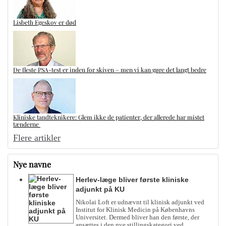
Lisbeth Egeskov er død
De fleste PSA-test er inden for skiven – men vi kan gøre det langt bedre
Kliniske tandteknikere: Glem ikke de patienter, der allerede har mistet
tænderne
Flere artikler
Nye navne
Herlev-læge bliver første kliniske
adjunkt på KU
Nikolai Loft er udnævnt til klinisk adjunkt ved
Institut for Klinisk Medicin på Københavns
Universitet. Dermed bliver han den første, der
ansættes i den nye stillingskategori ved