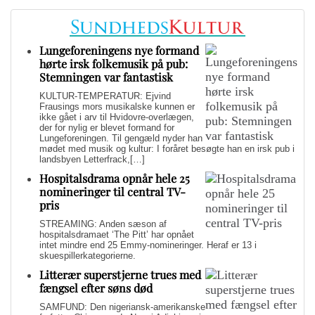
Lungeforeningens nye formand
hørte irsk folkemusik på pub:
Stemningen var fantastisk
KULTUR-TEMPERATUR: Ejvind
Frausings mors musikalske kunnen er
ikke gået i arv til Hvidovre-overlægen,
der for nylig er blevet formand for
Lungeforeningen. Til gengæld nyder han
mødet med musik og kultur: I foråret besøgte han en irsk pub i
landsbyen Letterfrack,[…]
Hospitalsdrama opnår hele 25
nomineringer til central TV-
pris
STREAMING: Anden sæson af
hospitalsdramaet ‘The Pitt’ har opnået
intet mindre end 25 Emmy-nomineringer. Heraf er 13 i
skuespillerkategorierne.
Litterær superstjerne trues med
fængsel efter søns død
SAMFUND: Den nigeriansk-amerikanske