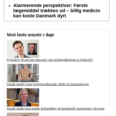
Alarmerende perspektiver: Første
lægemiddel trækkes ud – billig medicin
kan koste Danmark dyrt
Mest læste seneste 7 dage
Psykolog: Hvem har ansvaret, når retningslinjerne er forkerte?
Dansk studie viser opsigtsvækkende effekt af immunterapi
Dansk studie kan ændre behandling af tarmkræft-metastaser i leveren