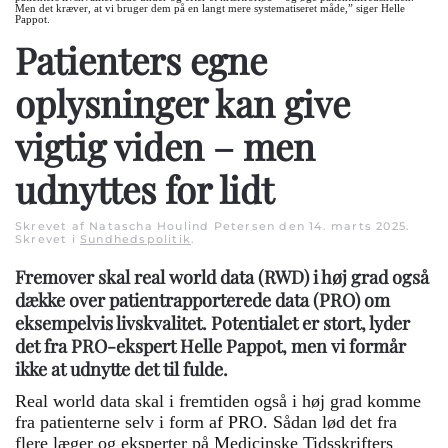
Men det kræver, at vi bruger dem på en langt mere systematiseret måde,” siger Helle
Pappot.
Patienters egne
oplysninger kan give
vigtig viden – men
udnyttes for lidt
Skrevet af Natascha Houlind Petersen den
14. marts 2025
.
Skrevet i
Sundhedspolitik
.
Fremover skal real world data (RWD) i høj grad også
dække over patientrapporterede data (PRO) om
eksempelvis livskvalitet. Potentialet er stort, lyder
det fra PRO-ekspert Helle Pappot, men vi formår
ikke at udnytte det til fulde.
Real world data skal i fremtiden også i høj grad komme
fra patienterne selv i form af PRO. Sådan lød det fra
flere læger og eksperter på Medicinske Tidsskrifters