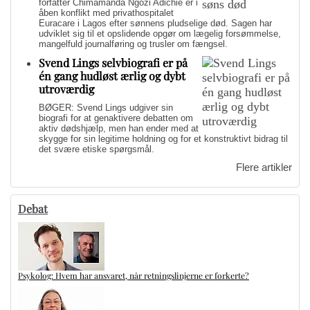
forfatter Chimamanda Ngozi Adichie er i
åben konflikt med privathospitalet
Euracare i Lagos efter sønnens pludselige død. Sagen har
udviklet sig til et opslidende opgør om lægelig forsømmelse,
mangelfuld journalføring og trusler om fængsel.
Svend Lings selvbiografi er på
én gang hudløst ærlig og dybt
utroværdig
BØGER: Svend Lings udgiver sin
biografi for at genaktivere debatten om
aktiv dødshjælp, men han ender med at
skygge for sin legitime holdning og for et konstruktivt bidrag til
det svære etiske spørgsmål.
Flere artikler
Debat
Psykolog: Hvem har ansvaret, når retningslinjerne er forkerte?