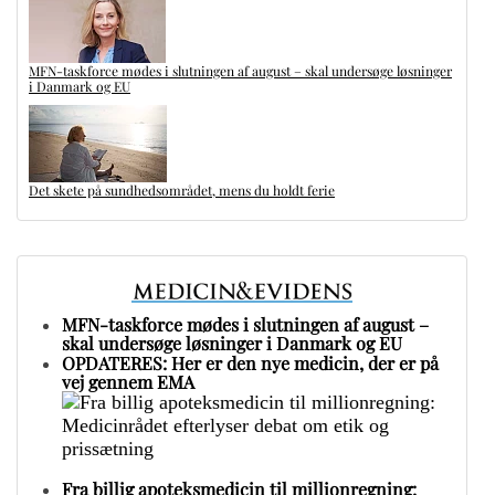
MFN-taskforce mødes i slutningen af august – skal undersøge løsninger
i Danmark og EU
Det skete på sundhedsområdet, mens du holdt ferie
MFN-taskforce mødes i slutningen af august –
skal undersøge løsninger i Danmark og EU
OPDATERES: Her er den nye medicin, der er på
vej gennem EMA
Fra billig apoteksmedicin til millionregning: