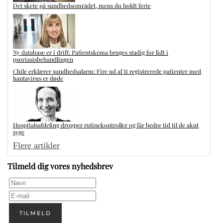
Det skete på sundhedsområdet, mens du holdt ferie
Ny database er i drift: Patientskema bruges stadig for lidt i
psoriasisbehandlingen
Chile erklærer sundhedsalarm: Fire ud af ti registrerede patienter med
hantavirus er døde
Hospitalsafdeling dropper rutinekontroller og får bedre tid til de akut
syge
Flere artikler
Tilmeld dig vores nyhedsbrev
TILMELD