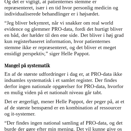
Og det er vigtigt, at patienternes stemme er
repræsenteret, især i en tid hvor personlig medicin og
individualiserede behandlinger er i højsædet.
“Jeg bliver bekymret, når vi snakker om real world
evidence og glemmer PRO-data, fordi det hurtigt bliver
en båd, der hælder til den ene side. Det bliver i høj grad
kun registerbaseret information, hvor patienternes
stemme ikke er repræsenteret, og det bliver et meget
ensidigt perspektiv,” siger Helle Pappot.
Mangel på systematik
En af de største udfordringer i dag er, at PRO-data ikke
indsamles systematisk i et samlet register. Der findes
derfor ingen nationale opgørelser for PRO-data, hvorfor
en mulig viden på et nationalt niveau går tabt.
Det er ærgerligt, mener Helle Pappot, der peger på, at et
af de største benspænd er en kombination af ressourcer
og it-systemer.
“Der findes ingen national samling af PRO-data, og det
burde der gøre efter min mening. Det vil kunne give os