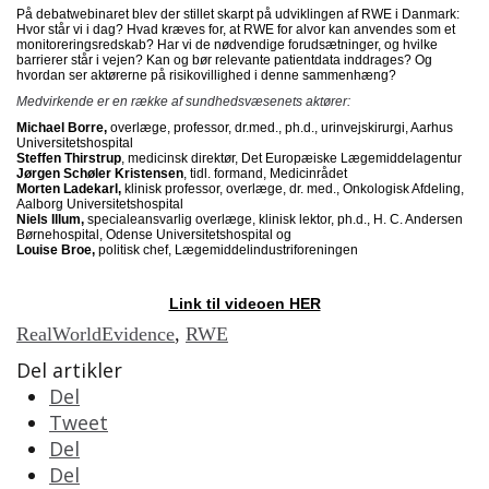
På debatwebinaret blev der stillet skarpt på udviklingen af RWE i Danmark:
Hvor står vi i dag? Hvad kræves for, at RWE for alvor kan anvendes som et
monitoreringsredskab? Har vi de nødvendige forudsætninger, og hvilke
barrierer står i vejen? Kan og bør relevante patientdata inddrages? Og
hvordan ser aktørerne på risikovillighed i denne sammenhæng?
Medvirkende er en række af sundhedsvæsenets aktører:
Michael Borre,
overlæge, professor, dr.med., ph.d., urinvejskirurgi, Aarhus
Universitetshospital
Steffen Thirstrup
, medicinsk direktør, Det Europæiske Lægemiddelagentur
Jørgen Schøler Kristensen
, tidl. formand, Medicinrådet
Morten Ladekarl,
klinisk professor, overlæge, dr. med., Onkologisk Afdeling,
Aalborg Universitetshospital
Niels Illum,
specialeansvarlig overlæge, klinisk lektor, ph.d., H. C. Andersen
Børnehospital, Odense Universitetshospital og
Louise Broe,
politisk chef, Lægemiddelindustriforeningen
Link til videoen HER
RealWorldEvidence
,
RWE
Del artikler
Del
Tweet
Del
Del