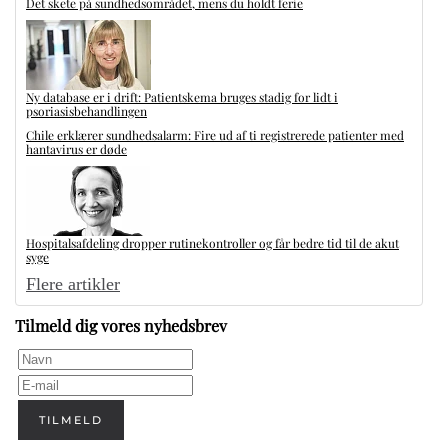
Det skete på sundhedsområdet, mens du holdt ferie
Ny database er i drift: Patientskema bruges stadig for lidt i
psoriasisbehandlingen
Chile erklærer sundhedsalarm: Fire ud af ti registrerede patienter med
hantavirus er døde
Hospitalsafdeling dropper rutinekontroller og får bedre tid til de akut
syge
Flere artikler
Tilmeld dig vores nyhedsbrev
TILMELD