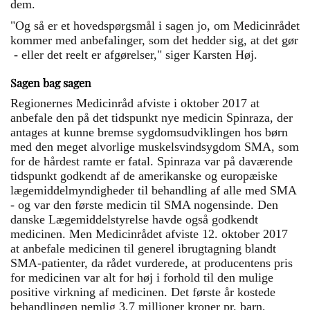
dem.
"Og så er et hovedspørgsmål i sagen jo, om Medicinrådet
kommer med anbefalinger, som det hedder sig, at det gør
- eller det reelt er afgørelser," siger Karsten Høj.
Sagen bag sagen
Regionernes Medicinråd afviste i oktober 2017 at
anbefale den på det tidspunkt nye medicin Spinraza, der
antages at kunne bremse sygdomsudviklingen hos børn
med den meget alvorlige muskelsvindsygdom SMA, som
for de hårdest ramte er fatal. Spinraza var på daværende
tidspunkt godkendt af de amerikanske og europæiske
lægemiddelmyndigheder til behandling af alle med SMA
- og var den første medicin til SMA nogensinde. Den
danske Lægemiddelstyrelse havde også godkendt
medicinen. Men Medicinrådet afviste 12. oktober 2017
at anbefale medicinen til generel ibrugtagning blandt
SMA-patienter, da rådet vurderede, at producentens pris
for medicinen var alt for høj i forhold til den mulige
positive virkning af medicinen. Det første år kostede
behandlingen nemlig 3,7 millioner kroner pr. barn,