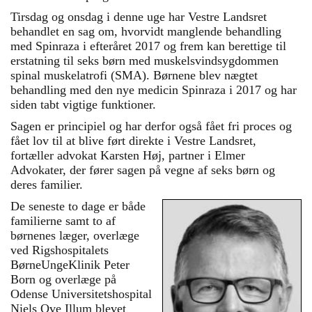
Tirsdag og onsdag i denne uge har Vestre Landsret
behandlet en sag om, hvorvidt manglende behandling
med Spinraza i efteråret 2017 og frem kan berettige til
erstatning til seks børn med muskelsvindsygdommen
spinal muskelatrofi (SMA). Børnene blev nægtet
behandling med den nye medicin Spinraza i 2017 og har
siden tabt vigtige funktioner.
Sagen er principiel og har derfor også fået fri proces og
fået lov til at blive ført direkte i Vestre Landsret,
fortæller advokat Karsten Høj, partner i Elmer
Advokater, der fører sagen på vegne af seks børn og
deres familier.
De seneste to dage er både
familierne samt to af
børnenes læger, overlæge
ved Rigshospitalets
BørneUngeKlinik Peter
Born og overlæge på
Odense Universitetshospital
Niels Ove Illum blevet