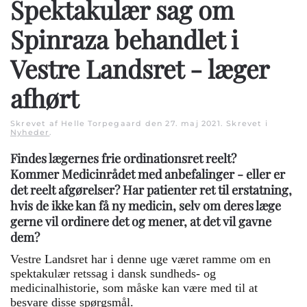
Spektakulær sag om
Spinraza behandlet i
Vestre Landsret - læger
afhørt
Skrevet af Helle Torpegaard den
27. maj 2021
. Skrevet i
Nyheder
.
Findes lægernes frie ordinationsret reelt?
Kommer Medicinrådet med anbefalinger - eller er
det reelt afgørelser? Har patienter ret til erstatning,
hvis de ikke kan få ny medicin, selv om deres læge
gerne vil ordinere det og mener, at det vil gavne
dem?
Vestre Landsret har i denne uge været ramme om en
spektakulær retssag i dansk sundheds- og
medicinalhistorie, som måske kan være med til at
besvare disse spørgsmål.