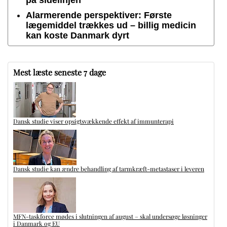
på sidelinjen
Alarmerende perspektiver: Første
lægemiddel trækkes ud – billig medicin
kan koste Danmark dyrt
Mest læste seneste 7 dage
Dansk studie viser opsigtsvækkende effekt af immunterapi
Dansk studie kan ændre behandling af tarmkræft-metastaser i leveren
MFN-taskforce mødes i slutningen af august – skal undersøge løsninger
i Danmark og EU