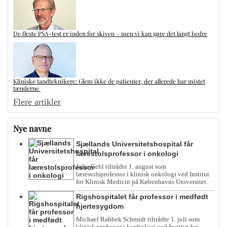
De fleste PSA-test er inden for skiven – men vi kan gøre det langt bedre
Kliniske tandteknikere: Glem ikke de patienter, der allerede har mistet
tænderne
Flere artikler
Nye navne
Sjællands Universitetshospital får
lærestolsprofessor i onkologi
Julie Gehl tiltrådte 1. august som
lærestolsprofessor i klinisk onkologi ved Institut
for Klinisk Medicin på Københavns Universitet.
Rigshospitalet får professor i medfødt
hjertesygdom
Michael Rahbek Schmidt tiltrådte 1. juli som
klinisk professor i kardiologi ved Institut for