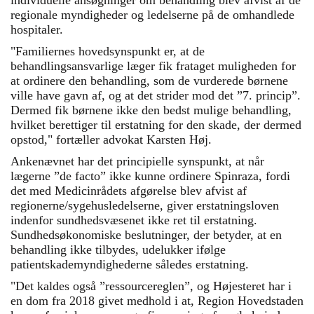
individuelle ansøgninger om behandling blev afvist af de
regionale myndigheder og ledelserne på de omhandlede
hospitaler.
"Familiernes hovedsynspunkt er, at de
behandlingsansvarlige læger fik frataget muligheden for
at ordinere den behandling, som de vurderede børnene
ville have gavn af, og at det strider mod det ”7. princip”.
Dermed fik børnene ikke den bedst mulige behandling,
hvilket berettiger til erstatning for den skade, der dermed
opstod," fortæller advokat Karsten Høj.
Ankenævnet har det principielle synspunkt, at når
lægerne ”de facto” ikke kunne ordinere Spinraza, fordi
det med Medicinrådets afgørelse blev afvist af
regionerne/sygehusledelserne, giver erstatningsloven
indenfor sundhedsvæsenet ikke ret til erstatning.
Sundhedsøkonomiske beslutninger, der betyder, at en
behandling ikke tilbydes, udelukker ifølge
patientskademyndighederne således erstatning.
"Det kaldes også ”ressourcereglen”, og Højesteret har i
en dom fra 2018 givet medhold i at, Region Hovedstaden