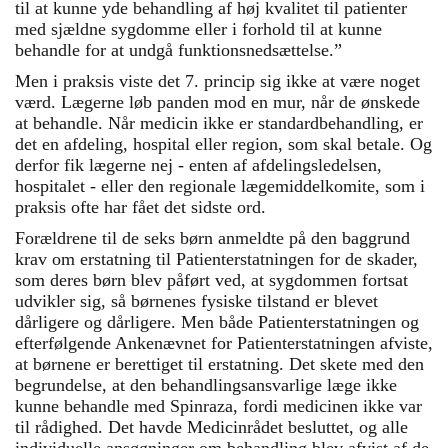
til at kunne yde behandling af høj kvalitet til patienter
med sjældne sygdomme eller i forhold til at kunne
behandle for at undgå funktionsnedsættelse.”
Men i praksis viste det 7. princip sig ikke at være noget
værd. Lægerne løb panden mod en mur, når de ønskede
at behandle. Når medicin ikke er standardbehandling, er
det en afdeling, hospital eller region, som skal betale. Og
derfor fik lægerne nej - enten af afdelingsledelsen,
hospitalet - eller den regionale lægemiddelkomite, som i
praksis ofte har fået det sidste ord.
Forældrene til de seks børn anmeldte på den baggrund
krav om erstatning til Patienterstatningen for de skader,
som deres børn blev påført ved, at sygdommen fortsat
udvikler sig, så børnenes fysiske tilstand er blevet
dårligere og dårligere. Men både Patienterstatningen og
efterfølgende Ankenævnet for Patienterstatningen afviste,
at børnene er berettiget til erstatning. Det skete med den
begrundelse, at den behandlingsansvarlige læge ikke
kunne behandle med Spinraza, fordi medicinen ikke var
til rådighed. Det havde Medicinrådet besluttet, og alle