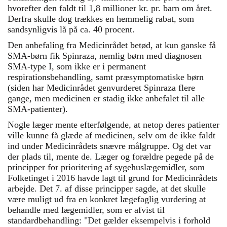
hvorefter den faldt til 1,8 millioner kr. pr. barn om året.
Derfra skulle dog trækkes en hemmelig rabat, som
sandsynligvis lå på ca. 40 procent.
Den anbefaling fra Medicinrådet betød, at kun ganske få
SMA-børn fik Spinraza, nemlig børn med diagnosen
SMA-type I, som ikke er i permanent
respirationsbehandling, samt præsymptomatiske børn
(siden har Medicinrådet genvurderet Spinraza flere
gange, men medicinen er stadig ikke anbefalet til alle
SMA-patienter).
Nogle læger mente efterfølgende, at netop deres patienter
ville kunne få glæde af medicinen, selv om de ikke faldt
ind under Medicinrådets snævre målgruppe. Og det var
der plads til, mente de. Læger og forældre pegede på de
principper for prioritering af sygehuslægemidler, som
Folketinget i 2016 havde lagt til grund for Medicinrådets
arbejde. Det 7. af disse principper sagde, at det skulle
være muligt ud fra en konkret lægefaglig vurdering at
behandle med lægemidler, som er afvist til
standardbehandling: "Det gælder eksempelvis i forhold