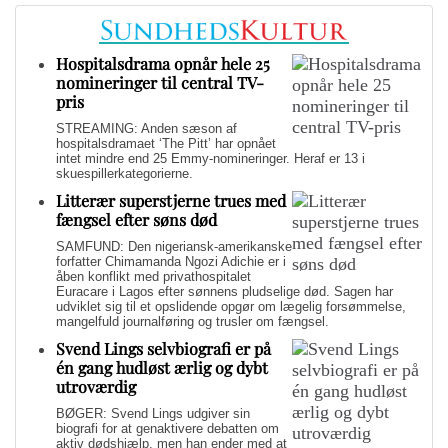
Hospitalsdrama opnår hele 25
nomineringer til central TV-
pris
STREAMING: Anden sæson af
hospitalsdramaet ‘The Pitt’ har opnået
intet mindre end 25 Emmy-nomineringer. Heraf er 13 i
skuespillerkategorierne.
Litterær superstjerne trues med
fængsel efter søns død
SAMFUND: Den nigeriansk-amerikanske
forfatter Chimamanda Ngozi Adichie er i
åben konflikt med privathospitalet
Euracare i Lagos efter sønnens pludselige død. Sagen har
udviklet sig til et opslidende opgør om lægelig forsømmelse,
mangelfuld journalføring og trusler om fængsel.
Svend Lings selvbiografi er på
én gang hudløst ærlig og dybt
utroværdig
BØGER: Svend Lings udgiver sin
biografi for at genaktivere debatten om
aktiv dødshjælp, men han ender med at