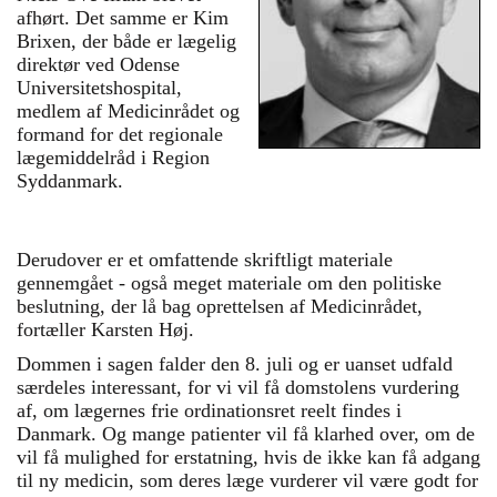
afhørt. Det samme er Kim
Brixen, der både er lægelig
direktør ved Odense
Universitetshospital,
medlem af Medicinrådet og
formand for det regionale
lægemiddelråd i Region
Et hovedspørgsmål i sagen er, om
Medicinrådet kommer med anbefalinger,
Syddanmark.
som det hedder sig, at det gør - eller det
reelt er afgørelser, siger Karsten Høj.
Derudover er et omfattende skriftligt materiale
gennemgået - også meget materiale om den politiske
beslutning, der lå bag oprettelsen af Medicinrådet,
fortæller Karsten Høj.
Dommen i sagen falder den 8. juli og er uanset udfald
særdeles interessant, for vi vil få domstolens vurdering
af, om lægernes frie ordinationsret reelt findes i
Danmark. Og mange patienter vil få klarhed over, om de
vil få mulighed for erstatning, hvis de ikke kan få adgang
til ny medicin, som deres læge vurderer vil være godt for