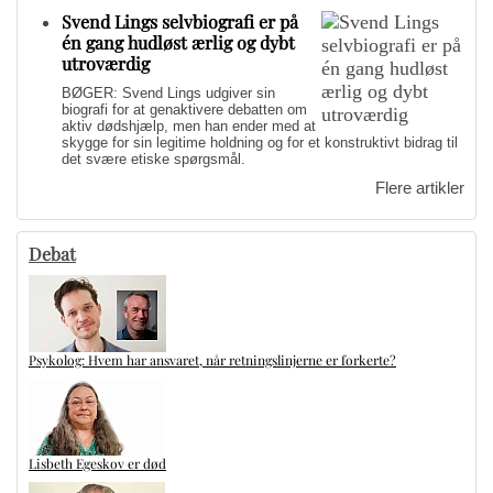
Svend Lings selvbiografi er på
én gang hudløst ærlig og dybt
utroværdig
BØGER: Svend Lings udgiver sin
biografi for at genaktivere debatten om
aktiv dødshjælp, men han ender med at
skygge for sin legitime holdning og for et konstruktivt bidrag til
det svære etiske spørgsmål.
Flere artikler
Debat
Psykolog: Hvem har ansvaret, når retningslinjerne er forkerte?
Lisbeth Egeskov er død