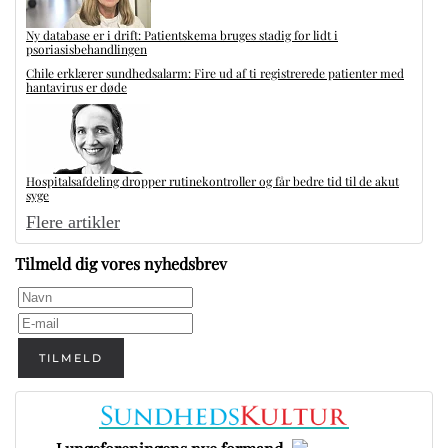
Ny database er i drift: Patientskema bruges stadig for lidt i
psoriasisbehandlingen
Chile erklærer sundhedsalarm: Fire ud af ti registrerede patienter med
hantavirus er døde
Hospitalsafdeling dropper rutinekontroller og får bedre tid til de akut
syge
Flere artikler
Tilmeld dig vores nyhedsbrev
TILMELD