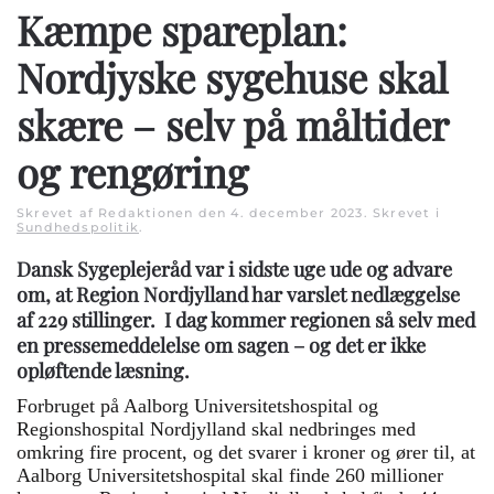
Kæmpe spareplan:
Nordjyske sygehuse skal
skære – selv på måltider
og rengøring
Skrevet af Redaktionen den
4. december 2023
. Skrevet i
Sundhedspolitik
.
Dansk Sygeplejeråd var i sidste uge ude og advare
om, at Region Nordjylland har varslet nedlæggelse
af 229 stillinger. I dag kommer regionen så selv med
en pressemeddelelse om sagen – og det er ikke
opløftende læsning.
Forbruget på Aalborg Universitetshospital og
Regionshospital Nordjylland skal nedbringes med
omkring fire procent, og det svarer i kroner og ører til, at
Aalborg Universitetshospital skal finde 260 millioner