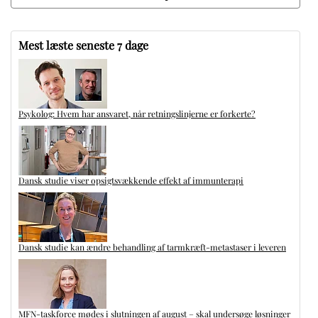
Mest læste seneste 7 dage
Psykolog: Hvem har ansvaret, når retningslinjerne er forkerte?
Dansk studie viser opsigtsvækkende effekt af immunterapi
Dansk studie kan ændre behandling af tarmkræft-metastaser i leveren
MFN-taskforce mødes i slutningen af august – skal undersøge løsninger