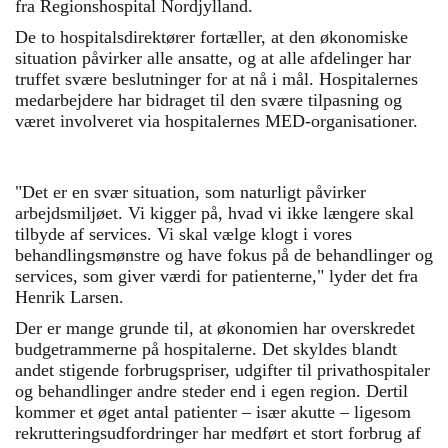
fra Regionshospital Nordjylland.
De to hospitalsdirektører fortæller, at den økonomiske
situation påvirker alle ansatte, og at alle afdelinger har
truffet svære beslutninger for at nå i mål. Hospitalernes
medarbejdere har bidraget til den svære tilpasning og
været involveret via hospitalernes MED-organisationer.
"Det er en svær situation, som naturligt påvirker
arbejdsmiljøet. Vi kigger på, hvad vi ikke længere skal
tilbyde af services. Vi skal vælge klogt i vores
behandlingsmønstre og have fokus på de behandlinger og
services, som giver værdi for patienterne," lyder det fra
Henrik Larsen.
Der er mange grunde til, at økonomien har overskredet
budgetrammerne på hospitalerne. Det skyldes blandt
andet stigende forbrugspriser, udgifter til privathospitaler
og behandlinger andre steder end i egen region. Dertil
kommer et øget antal patienter – især akutte – ligesom
rekrutteringsudfordringer har medført et stort forbrug af