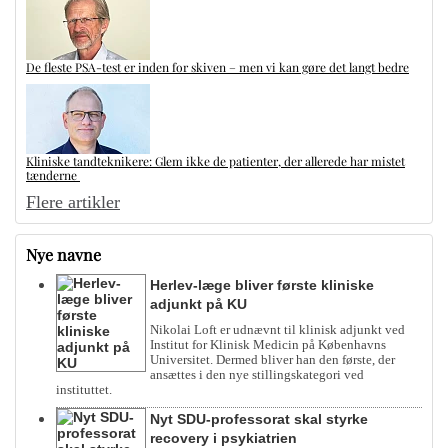
De fleste PSA-test er inden for skiven – men vi kan gøre det langt bedre
Kliniske tandteknikere: Glem ikke de patienter, der allerede har mistet
tænderne
Flere artikler
Nye navne
Herlev-læge bliver første kliniske
adjunkt på KU
Nikolai Loft er udnævnt til klinisk adjunkt ved
Institut for Klinisk Medicin på Københavns
Universitet. Dermed bliver han den første, der
ansættes i den nye stillingskategori ved
instituttet.
Nyt SDU-professorat skal styrke
recovery i psykiatrien