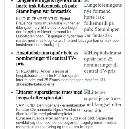
Lungeforeningens nye formand
hørte irsk folkemusik på pub:
Stemningen var fantastisk
KULTUR-TEMPERATUR: Ejvind
Frausings mors musikalske kunnen er
ikke gået i arv til Hvidovre-overlægen,
der for nylig er blevet formand for
Lungeforeningen. Til gengæld nyder han
mødet med musik og kultur: I foråret besøgte han en irsk pub i
landsbyen Letterfrack,[…]
Hospitalsdrama opnår hele 25
nomineringer til central TV-
pris
STREAMING: Anden sæson af
hospitalsdramaet ‘The Pitt’ har opnået
intet mindre end 25 Emmy-nomineringer. Heraf er 13 i
skuespillerkategorierne.
Litterær superstjerne trues med
fængsel efter søns død
SAMFUND: Den nigeriansk-amerikanske
forfatter Chimamanda Ngozi Adichie er i
åben konflikt med privathospitalet
Euracare i Lagos efter sønnens pludselige død. Sagen har
udviklet sig til et opslidende opgør om lægelig forsømmelse,
mangelfuld journalføring og trusler om fængsel.