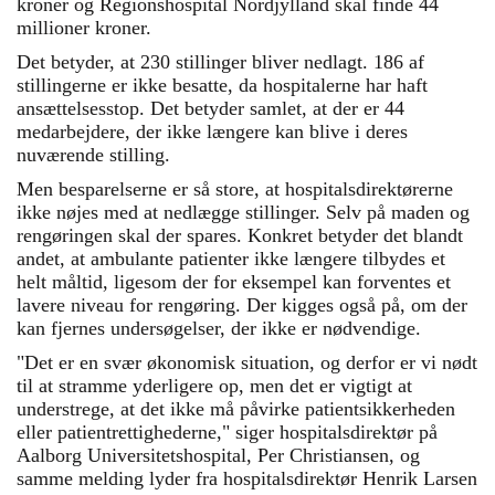
kroner og Regionshospital Nordjylland skal finde 44
millioner kroner.
Det betyder, at 230 stillinger bliver nedlagt. 186 af
stillingerne er ikke besatte, da hospitalerne har haft
ansættelsesstop.
Det betyder samlet, at der er 44
medarbejdere, der ikke længere kan blive i deres
nuværende stilling.
Men besparelserne er så store, at hospitalsdirektørerne
ikke nøjes med at nedlægge stillinger. Selv på maden og
rengøringen skal der spares. Konkret betyder det blandt
andet, at ambulante patienter ikke længere tilbydes et
helt måltid, ligesom der for eksempel kan forventes et
lavere niveau for rengøring. Der kigges også på, om der
kan fjernes undersøgelser, der ikke er nødvendige.
"Det er en svær økonomisk situation, og derfor er vi nødt
til at stramme yderligere op, men det er vigtigt at
understrege, at det ikke må påvirke patientsikkerheden
eller patientrettighederne," siger hospitalsdirektør på
Aalborg Universitetshospital, Per Christiansen, og
samme melding lyder fra hospitalsdirektør Henrik Larsen