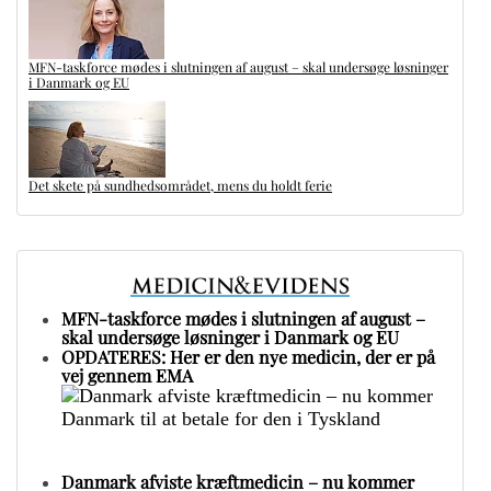
MFN-taskforce mødes i slutningen af august – skal undersøge løsninger
i Danmark og EU
Det skete på sundhedsområdet, mens du holdt ferie
MFN-taskforce mødes i slutningen af august –
skal undersøge løsninger i Danmark og EU
OPDATERES: Her er den nye medicin, der er på
vej gennem EMA
Danmark afviste kræftmedicin – nu kommer