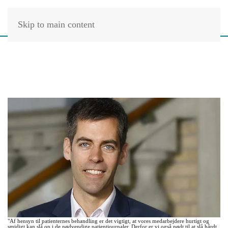
Skip to main content
"Af hensyn til patienternes behandling er det vigtigt, at vores medarbejdere hurtigt og
smidigt kan slå op i de nødvendige patientjournaler. Derfor er vi også nødt til at slå hårdt