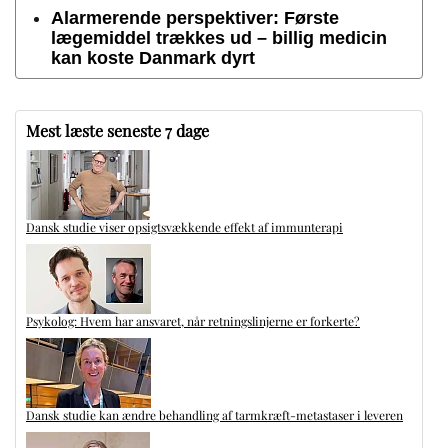
Alarmerende perspektiver: Første
lægemiddel trækkes ud – billig medicin
kan koste Danmark dyrt
Mest læste seneste 7 dage
Dansk studie viser opsigtsvækkende effekt af immunterapi
Psykolog: Hvem har ansvaret, når retningslinjerne er forkerte?
Dansk studie kan ændre behandling af tarmkræft-metastaser i leveren