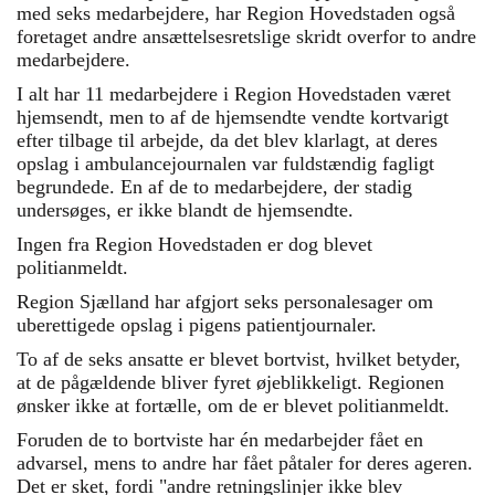
med seks medarbejdere, har Region Hovedstaden også
foretaget andre ansættelsesretslige skridt overfor to andre
medarbejdere.
I alt har 11 medarbejdere i Region Hovedstaden været
hjemsendt, men to af de hjemsendte vendte kortvarigt
efter tilbage til arbejde, da det blev klarlagt, at deres
opslag i ambulancejournalen var fuldstændig fagligt
begrundede. En af de to medarbejdere, der stadig
undersøges, er ikke blandt de hjemsendte.
Ingen fra Region Hovedstaden er dog blevet
politianmeldt.
Region Sjælland har afgjort seks personalesager om
uberettigede opslag i pigens patientjournaler.
To af de seks ansatte er blevet bortvist, hvilket betyder,
at de pågældende bliver fyret øjeblikkeligt. Regionen
ønsker ikke at fortælle, om de er blevet politianmeldt.
Foruden de to bortviste har én medarbejder fået en
advarsel, mens to andre har fået
påtaler
for deres ageren.
Det er sket, fordi "andre
retningslinjer
ikke blev