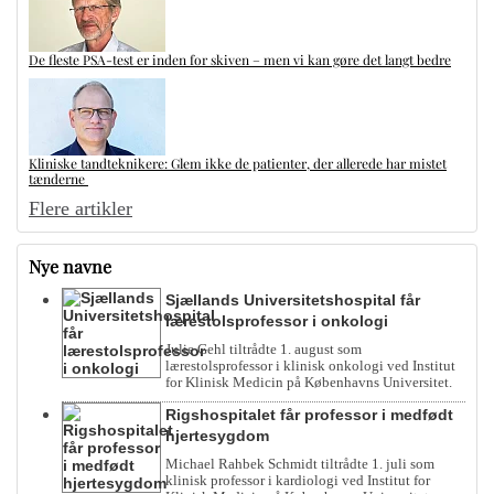
De fleste PSA-test er inden for skiven – men vi kan gøre det langt bedre
Kliniske tandteknikere: Glem ikke de patienter, der allerede har mistet
tænderne
Flere artikler
Nye navne
Sjællands Universitetshospital får
lærestolsprofessor i onkologi
Julie Gehl tiltrådte 1. august som
lærestolsprofessor i klinisk onkologi ved Institut
for Klinisk Medicin på Københavns Universitet.
Rigshospitalet får professor i medfødt
hjertesygdom
Michael Rahbek Schmidt tiltrådte 1. juli som
klinisk professor i kardiologi ved Institut for