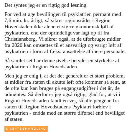
Det syntes jeg er en rigtig god løsning.
For ved at øge bevillingen til psykiatrien permant med
7,6 mio. kr. årligt, så sikrer regionsrådet i Region
Hovedstaden ikke alene et større økonomisk løft af
psykiatrien, end der oprindeligt var lagt op til fra
Christiansborg. Vi sikrer også, at de uforbrugte midler
fra 2020 kan omsættes til et ansvarligt og varigt løft af
psykiatrien i form af f.eks. ansættelse af mere personale.
Så samlet set har denne øvelse betydet en styrkelse af
psykiatrien i Region Hovedstaden.
Men jeg er enig i, at det det generelt er et stort problem,
at midler fra staten til akutte løft ofte kommer så sent, at
de ofte kun kan bruges på engangsudgifter i det år, de
udmøntes. Så derfor er jeg også rigtigt glad for, at vi i
Region Hovedstaden fandt en vej, så alle pengene fra
staten til Region Hovedstadens Psykiatri forblev i
psykiatrien - endda med en større tilførsel end bevilliget
af staten.
KRÆFTBEHANDLING