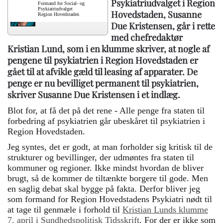
Psykiatriudvalget i Region
Formand for Social- og
Psykiatriudvalget
Hovedstaden, Susanne
Region Hovedstaden
Due Kristensen, går i rette
med chefredaktør
Kristian Lund, som i en klumme skriver, at nogle af
pengene til psykiatrien i Region Hovedstaden er
gået til at afvikle gæld til leasing af apparater. De
penge er nu bevilliget permanent til psykiatrien,
skriver Susanne Due Kristensen i et indlæg.
Blot for, at få det på det rene - Alle penge fra staten til
forbedring af psykiatrien går ubeskåret til psykiatrien i
Region Hovedstaden.
Jeg syntes, det er godt, at man forholder sig kritisk til de
strukturer og bevillinger, der udmøntes fra staten til
kommuner og regioner. Ikke mindst hvordan de bliver
brugt, så de kommer de tiltænkte borgere til gode. Men
en saglig debat skal bygge på fakta. Derfor bliver jeg
som formand for Region Hovedstadens Psykiatri nødt til
at tage til genmæle i forhold til
Kristian Lunds klumme
7. april i Sundhedspolitisk Tidsskrift
. For der er ikke som