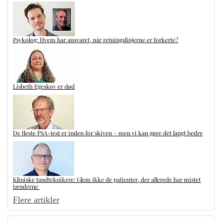
Psykolog: Hvem har ansvaret, når retningslinjerne er forkerte?
Lisbeth Egeskov er død
De fleste PSA-test er inden for skiven – men vi kan gøre det langt bedre
Kliniske tandteknikere: Glem ikke de patienter, der allerede har mistet
tænderne
Flere artikler