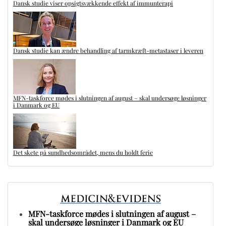
Dansk studie viser opsigtsvækkende effekt af immunterapi
Dansk studie kan ændre behandling af tarmkræft-metastaser i leveren
MFN-taskforce mødes i slutningen af august – skal undersøge løsninger
i Danmark og EU
Det skete på sundhedsområdet, mens du holdt ferie
MFN-taskforce mødes i slutningen af august –
skal undersøge løsninger i Danmark og EU