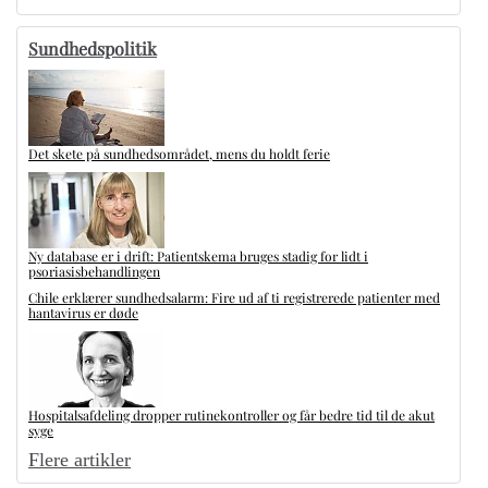
Sundhedspolitik
Det skete på sundhedsområdet, mens du holdt ferie
Ny database er i drift: Patientskema bruges stadig for lidt i
psoriasisbehandlingen
Chile erklærer sundhedsalarm: Fire ud af ti registrerede patienter med
hantavirus er døde
Hospitalsafdeling dropper rutinekontroller og får bedre tid til de akut
syge
Flere artikler