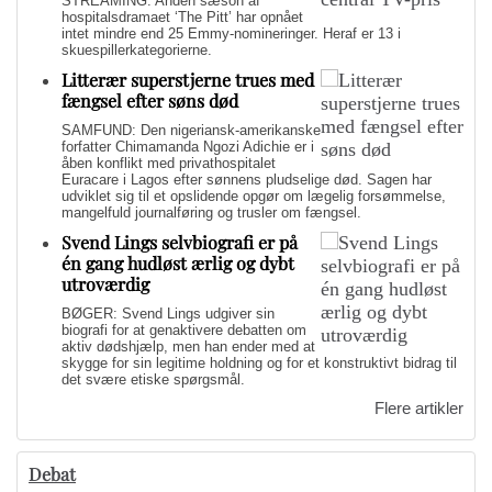
STREAMING: Anden sæson af
hospitalsdramaet ‘The Pitt’ har opnået
intet mindre end 25 Emmy-nomineringer. Heraf er 13 i
skuespillerkategorierne.
Litterær superstjerne trues med
fængsel efter søns død
SAMFUND: Den nigeriansk-amerikanske
forfatter Chimamanda Ngozi Adichie er i
åben konflikt med privathospitalet
Euracare i Lagos efter sønnens pludselige død. Sagen har
udviklet sig til et opslidende opgør om lægelig forsømmelse,
mangelfuld journalføring og trusler om fængsel.
Svend Lings selvbiografi er på
én gang hudløst ærlig og dybt
utroværdig
BØGER: Svend Lings udgiver sin
biografi for at genaktivere debatten om
aktiv dødshjælp, men han ender med at
skygge for sin legitime holdning og for et konstruktivt bidrag til
det svære etiske spørgsmål.
Flere artikler
Debat