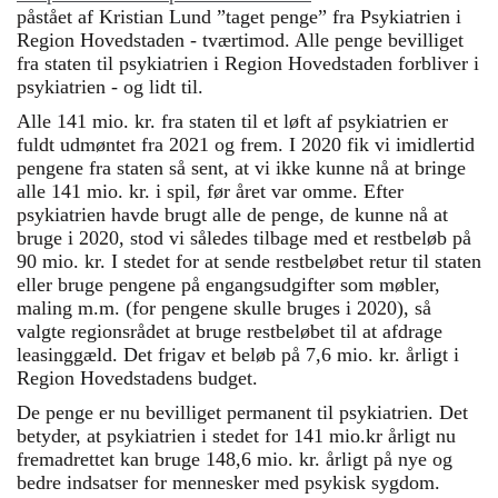
påstået af Kristian Lund ”taget penge” fra Psykiatrien i
Region Hovedstaden - tværtimod. Alle penge bevilliget
fra staten til psykiatrien i Region Hovedstaden forbliver i
psykiatrien - og lidt til.
Alle 141 mio. kr. fra staten til et løft af psykiatrien er
fuldt udmøntet fra 2021 og frem. I 2020 fik vi imidlertid
pengene fra staten så sent, at vi ikke kunne nå at bringe
alle 141 mio. kr. i spil, før året var omme. Efter
psykiatrien havde brugt alle de penge, de kunne nå at
bruge i 2020, stod vi således tilbage med et restbeløb på
90 mio. kr. I stedet for at sende restbeløbet retur til staten
eller bruge pengene på engangsudgifter som møbler,
maling m.m. (for pengene skulle bruges i 2020), så
valgte regionsrådet at bruge restbeløbet til at afdrage
leasinggæld. Det frigav et beløb på 7,6 mio. kr. årligt i
Region Hovedstadens budget.
De penge er nu bevilliget permanent til psykiatrien. Det
betyder, at psykiatrien i stedet for 141 mio.kr årligt nu
fremadrettet kan bruge 148,6 mio. kr. årligt på nye og
bedre indsatser for mennesker med psykisk sygdom.