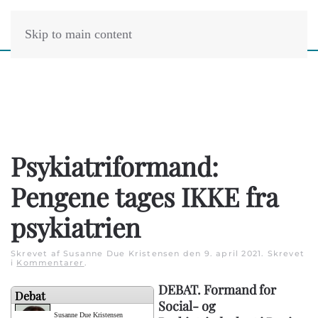
Skip to main content
Psykiatriformand:
Pengene tages IKKE fra
psykiatrien
Skrevet af Susanne Due Kristensen den
9. april 2021
. Skrevet
i
Kommentarer
.
DEBAT. Formand for
Debat
Social- og
Susanne Due Kristensen