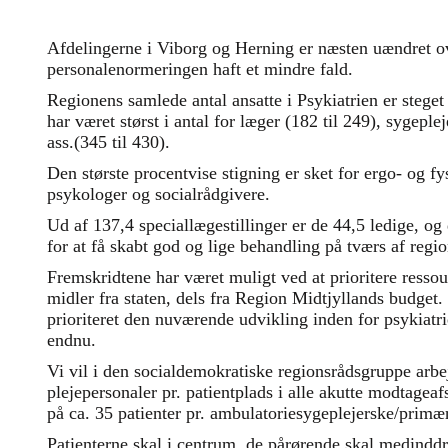
Afdelingerne i Viborg og Herning er næsten uændret ove
personalenormeringen haft et mindre fald.
Regionens samlede antal ansatte i Psykiatrien er steget
har været størst i antal for læger (182 til 249), sygepl
ass.(345 til 430).
Den største procentvise stigning er sket for ergo- og fy
psykologer og socialrådgivere.
Ud af 137,4 speciallægestillinger er de 44,5 ledige, og 
for at få skabt god og lige behandling på tværs af regi
Fremskridtene har været muligt ved at prioritere ressou
midler fra staten, dels fra Region Midtjyllands budget.
prioriteret den nuværende udvikling inden for psykiatri
endnu.
Vi vil i den socialdemokratiske regionsrådsgruppe arbe
plejepersonaler pr. patientplads i alle akutte modtagea
på ca. 35 patienter pr. ambulatoriesygeplejerske/primæ
Patienterne skal i centrum, de pårørende skal medind