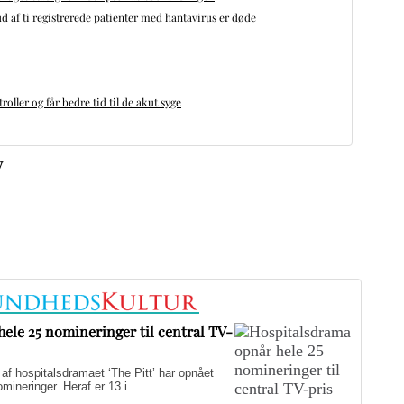
d af ti registrerede patienter med hantavirus er døde
oller og får bedre tid til de akut syge
v
ele 25 nomineringer til central TV-
hospitalsdramaet ‘The Pitt’ har opnået
ineringer. Heraf er 13 i