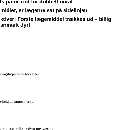
ets pæne ord for dobbeltmoral
idler, er lægerne sat på sidelinjen
tiver: Første lægemiddel trækkes ud – billig
Danmark dyrt
ningslinjerne er forkerte?
 effekt af immunterapi
ng hudløst ærlig og dybt utroværdig