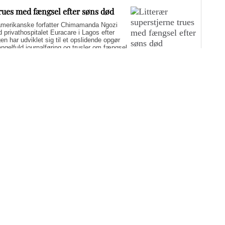
trues med fængsel efter søns død
merikanske forfatter Chimamanda Ngozi
d privathospitalet Euracare i Lagos efter
n har udviklet sig til et opslidende opgør
elfuld journalføring og trusler om fængsel.
i er på én gang hudløst ærlig og
sin biografi for at genaktivere debatten om
er med at skygge for sin legitime holdning
 til det svære etiske spørgsmål.
yst i sommerferien: Fem
g-muligheder
nderholdning i ferien, der både oplyser og inspirerer? Medicinske
edst anmeldte film, TV-udsendelser og dokumentarer fra 2026. De
ner.
Flere artikler