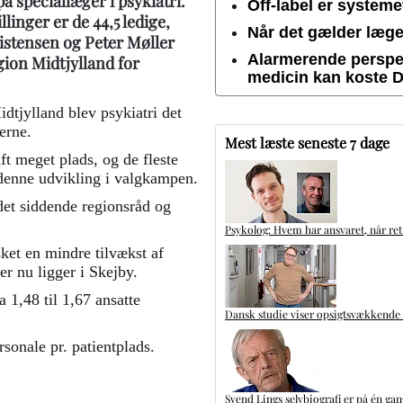
 speciallæger i psykiatri.
Off-label er system
llinger er de 44,5 ledige,
Når det gælder lægem
ristensen og Peter Møller
Alarmerende perspek
ion Midtjylland for
medicin kan koste 
dtjylland blev psykiatri det
erne.
Mest læste seneste 7 dage
ft meget plads, og de fleste
 denne udvikling i valgkampen.
 det siddende regionsråd og
Psykolog: Hvem har ansvaret, når ret
ket en mindre tilvækst af
er nu ligger i Skejby.
a 1,48 til 1,67 ansatte
Dansk studie viser opsigtsvækkende
rsonale pr. patientplads.
Svend Lings selvbiografi er på én ga