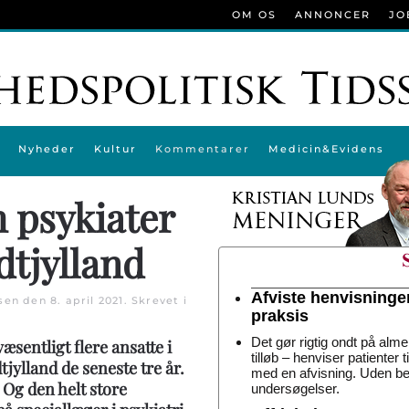
OM OS
ANNONCER
JO
Nyheder
Kultur
Kommentarer
Medicin&Evidens
m psykiater
dtjylland
Afviste henvisninge
rsen den
8. april 2021
. Skrevet i
praksis
Det gør rigtig ondt på alme
sentligt flere ansatte i
tilløb – henviser patienter 
tjylland de seneste tre år.
med en afvisning. Uden be
. Og den helt store
undersøgelser.