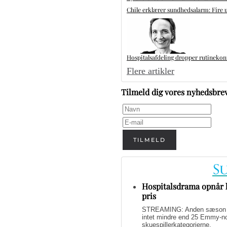
Chile erklærer sundhedsalarm: Fire u
Hospitalsafdeling dropper rutinekontr
Flere artikler
Tilmeld dig vores nyhedsbre
TILMELD
Hospitalsdrama opnår h
pris
STREAMING: Anden sæson af 
intet mindre end 25 Emmy-nom
skuespillerkategorierne.