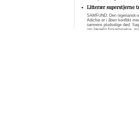
Litterær superstjerne 
SAMFUND: Den nigeriansk-a
Adichie er i åben konflikt me
sønnens pludselige død. Sage
om lægelig forsømmelse, mang
Svend Lings selvbiograf
dybt utroværdig
BØGER: Svend Lings udgiver 
aktiv dødshjælp, men han end
og for et konstruktivt bidrag
Bliv underholdt og opl
fremragende streamin
STREAMING: Mangler du lidt u
Tidsskrifter har fundet de b
har alle scoret 5 ud af 6 stjer
Debat