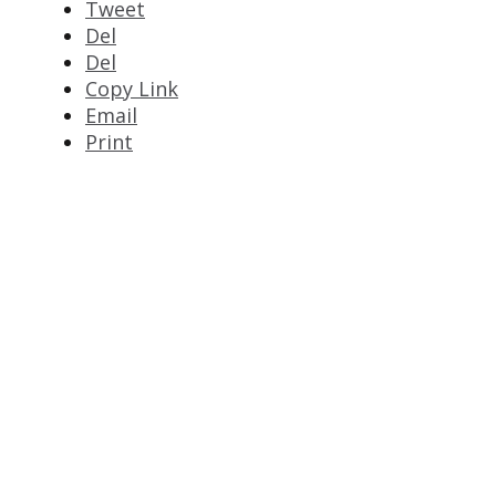
Tweet
Del
Del
Copy Link
Email
Print