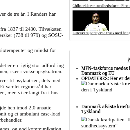
Chile erklærer sundhedsalarm: Fire u
r de tre år. I Randers har
 fra 1837 til 2430. Tilvæksten
Litterær superstjerne trues med fæng
ejersker (738 til 979) og SOSU-
sioterapeuter og mindst for
det er en rigtig stor udfordring
MFN-taskforce mødes i 
onen, især i voksenpsykiatrien.
Danmark og EU
OPDATERES: Her er den
rcer til psykiatrien, dels med
 Et samlet regionsråd har
en, men vi er langt fra i hus
Danmark afviste kræftm
jde hen imod 2,0 ansatte
Tyskland
fsnit og et ambulant case-load
rbehandler.
drages, og god kommunikation