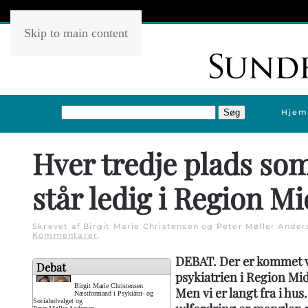
Skip to main content
Hjem
Hver tredje plads so
står ledig i Region Mi
Skrevet af Birgit Marie Christensen og Peter Møller Ande
Kommentarer
.
DEBAT. Der er kommet væ
Debat
psykiatrien i Region Mid
Birgit Marie Christensen
Men vi er langt fra i hus
Næstformand i Psykiatri- og
Socialudvalget og