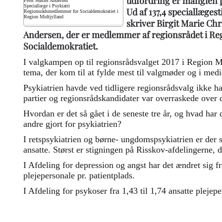
udfordring er manglen på
Peter Møller Andersen
Speciallæge i Psykiatri
Ud af 137,4 speciallægesti
Regionsrådsmedlemmer for Socialdemokratiet i
Region Midtjylland
skriver Birgit Marie Ch
Andersen, der er medlemmer af regionsrådet i Reg
Socialdemokratiet.
I valgkampen op til regionsrådsvalget 2017 i Region Mi
tema, der kom til at fylde mest til valgmøder og i medi
Psykiatrien havde ved tidligere regionsrådsvalg ikke ha
partier og regionsrådskandidater var overraskede over
Hvordan er det så gået i de seneste tre år, og hvad har
andre gjort for psykiatrien?
I retspsykiatrien og børne- ungdomspsykiatrien er der s
ansatte. Størst er stigningen på Risskov-afdelingerne, d
I Afdeling for depression og angst har det ændret sig fr
plejepersonale pr. patientplads.
I Afdeling for psykoser fra 1,43 til 1,74 ansatte plejepe