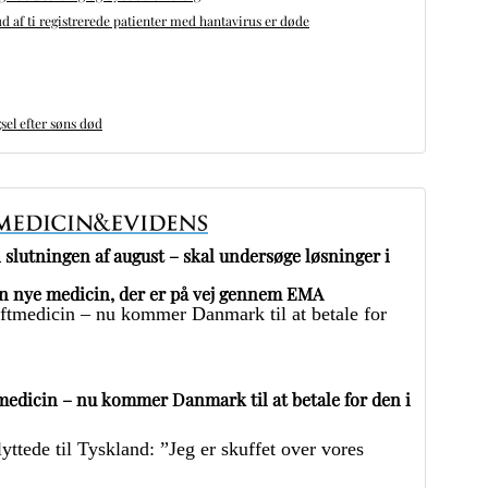
d af ti registrerede patienter med hantavirus er døde
sel efter søns død
slutningen af august – skal undersøge løsninger i
 nye medicin, der er på vej gennem EMA
edicin – nu kommer Danmark til at betale for den i