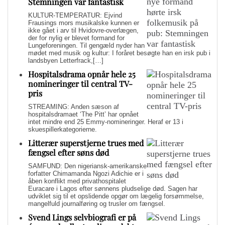
Stemningen var fantastisk
KULTUR-TEMPERATUR: Ejvind
Frausings mors musikalske kunnen er
ikke gået i arv til Hvidovre-overlægen,
der for nylig er blevet formand for
Lungeforeningen. Til gengæld nyder han
mødet med musik og kultur: I foråret besøgte han en irsk pub i
landsbyen Letterfrack,[…]
Hospitalsdrama opnår hele 25
nomineringer til central TV-
pris
STREAMING: Anden sæson af
hospitalsdramaet ‘The Pitt’ har opnået
intet mindre end 25 Emmy-nomineringer. Heraf er 13 i
skuespillerkategorierne.
Litterær superstjerne trues med
fængsel efter søns død
SAMFUND: Den nigeriansk-amerikanske
forfatter Chimamanda Ngozi Adichie er i
åben konflikt med privathospitalet
Euracare i Lagos efter sønnens pludselige død. Sagen har
udviklet sig til et opslidende opgør om lægelig forsømmelse,
mangelfuld journalføring og trusler om fængsel.
Svend Lings selvbiografi er på