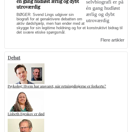
én gang hudløst ærlig og dybt
utroværdig
BØGER: Svend Lings udgiver sin
biografi for at genaktivere debatten om
aktiv dødshjælp, men han ender med at
skygge for sin legitime holdning og for et konstruktivt bidrag til
det svære etiske spørgsmål.
Flere artikler
Debat
Psykolog: Hvem har ansvaret, når retningslinjerne er forkerte?
Lisbeth Egeskov er død