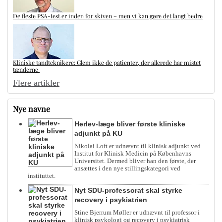
De fleste PSA-test er inden for skiven – men vi kan gøre det langt bedre
Kliniske tandteknikere: Glem ikke de patienter, der allerede har mistet
tænderne
Flere artikler
Nye navne
Herlev-læge bliver første kliniske
adjunkt på KU
Nikolai Loft er udnævnt til klinisk adjunkt ved
Institut for Klinisk Medicin på Københavns
Universitet. Dermed bliver han den første, der
ansættes i den nye stillingskategori ved
instituttet.
Nyt SDU-professorat skal styrke
recovery i psykiatrien
Stine Bjerrum Møller er udnævnt til professor i
klinisk psykologi og recovery i psykiatrisk