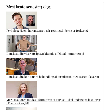
Mest læste seneste 7 dage
Psykolog: Hvem har ansvaret, når retningslinjerne er forkerte?
Dansk studie viser opsigtsvækkende effekt af immunterapi
Dansk studie kan ændre behandling af tarmkræft-metastaser i leveren
MFN-taskforce mødes i slutningen af august – skal undersøge løsninger
i Danmark og EU