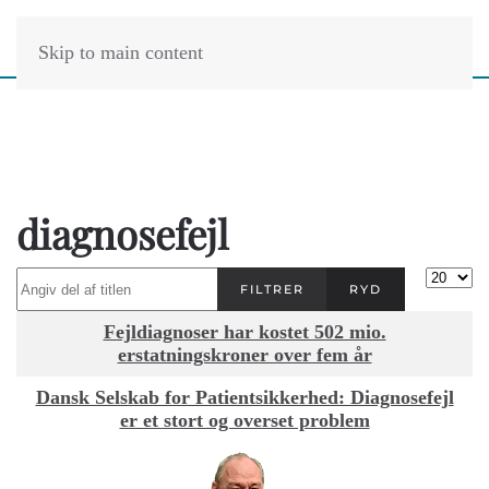
Skip to main content
diagnosefejl
Angiv del af titlen
Vis #
FILTRER
RYD
Titel
Fejldiagnoser har kostet 502 mio.
erstatningskroner over fem år
Dansk Selskab for Patientsikkerhed: Diagnosefejl
er et stort og overset problem