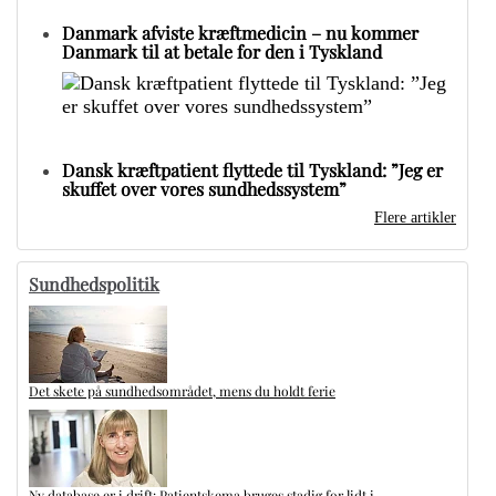
Danmark afviste kræftmedicin – nu kommer
Danmark til at betale for den i Tyskland
Dansk kræftpatient flyttede til Tyskland: ”Jeg er
skuffet over vores sundhedssystem”
Flere artikler
Sundhedspolitik
Det skete på sundhedsområdet, mens du holdt ferie
Ny database er i drift: Patientskema bruges stadig for lidt i