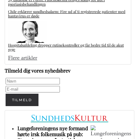
psoriasisbehandlingen
Chile erklærer sundhedsalarm: Fire ud af ti registrerede patienter med
hantavirus er døde
Hospitalsafdeling dropper rutinekontroller og får bedre tid til de akut
syge
Flere artikler
Tilmeld dig vores nyhedsbrev
TILMELD
Lungeforeningens nye formand
hørte irsk folkemusik på pub: