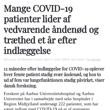
Mange COVID-19
patienter lider af
vedvarende åndenød og
træthed et år efter
indlæggelse
Skrevet af Redaktionen den
1. juni 2023
. Skrevet i
Sygdom
.
12 måneder efter indlæggelse for COVID-19 oplever
hver femte patient stadig svær åndenød, og hos to
ud af fem var lungefunktionen stadig påvirket, viser
dansk forskning.
Forskere på Aarhus Universitetshospital og Aarhus
Universitet har i samarbejde med seks hospitaler i
Region Midtjylland undersøgt 222 patienter, som har
været indlagt med COVID-19 på et af regionens