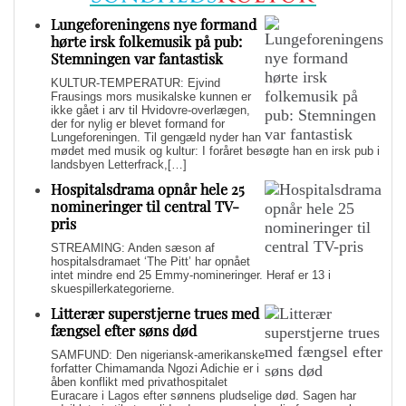
Lungeforeningens nye formand
hørte irsk folkemusik på pub:
Stemningen var fantastisk
KULTUR-TEMPERATUR: Ejvind
Frausings mors musikalske kunnen er
ikke gået i arv til Hvidovre-overlægen,
der for nylig er blevet formand for
Lungeforeningen. Til gengæld nyder han
mødet med musik og kultur: I foråret besøgte han en irsk pub i
landsbyen Letterfrack,[…]
Hospitalsdrama opnår hele 25
nomineringer til central TV-
pris
STREAMING: Anden sæson af
hospitalsdramaet ‘The Pitt’ har opnået
intet mindre end 25 Emmy-nomineringer. Heraf er 13 i
skuespillerkategorierne.
Litterær superstjerne trues med
fængsel efter søns død
SAMFUND: Den nigeriansk-amerikanske
forfatter Chimamanda Ngozi Adichie er i
åben konflikt med privathospitalet
Euracare i Lagos efter sønnens pludselige død. Sagen har