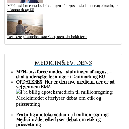
MFN-taskforce mødes i slutningen af august – skal undersøge løsninger
i Danmark og EU
Det skete på sundhedsområdet, mens du holdt ferie
MFN-taskforce mødes i slutningen af august –
skal undersøge løsninger i Danmark og EU
OPDATERES: Her er den nye medicin, der er på
vej gennem EMA
Fra billig apoteksmedicin til millionregning:
Medicinrådet efterlyser debat om etik og
prissætning