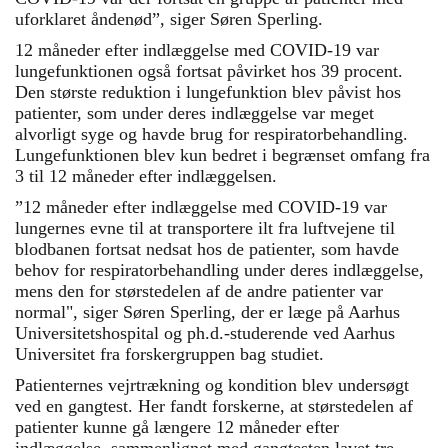
uforklaret åndenød”, siger Søren Sperling.
12 måneder efter indlæggelse med COVID-19 var
lungefunktionen også fortsat påvirket hos 39 procent.
Den største reduktion i lungefunktion blev påvist hos
patienter, som under deres indlæggelse var meget
alvorligt syge og havde brug for respiratorbehandling.
Lungefunktionen blev kun bedret i begrænset omfang fra
3 til 12 måneder efter indlæggelsen.
”12 måneder efter indlæggelse med COVID-19 var
lungernes evne til at transportere ilt fra luftvejene til
blodbanen fortsat nedsat hos de patienter, som havde
behov for respiratorbehandling under deres indlæggelse,
mens den for størstedelen af de andre patienter var
normal", siger Søren Sperling, der er læge på Aarhus
Universitetshospital og ph.d.-studerende ved Aarhus
Universitet fra forskergruppen bag studiet.
Patienternes vejrtrækning og kondition blev undersøgt
ved en gangtest. Her fandt forskerne, at størstedelen af
patienter kunne gå længere 12 måneder efter
indlæggelse, sammenlignet med gangtesten lavet tre