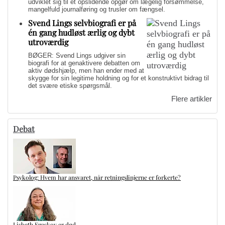
udviklet sig til et opslidende opgør om lægelig forsømmelse,
mangelfuld journalføring og trusler om fængsel.
Svend Lings selvbiografi er på
én gang hudløst ærlig og dybt
utroværdig
BØGER: Svend Lings udgiver sin
biografi for at genaktivere debatten om
aktiv dødshjælp, men han ender med at
skygge for sin legitime holdning og for et konstruktivt bidrag til
det svære etiske spørgsmål.
Flere artikler
Debat
Psykolog: Hvem har ansvaret, når retningslinjerne er forkerte?
Lisbeth Egeskov er død