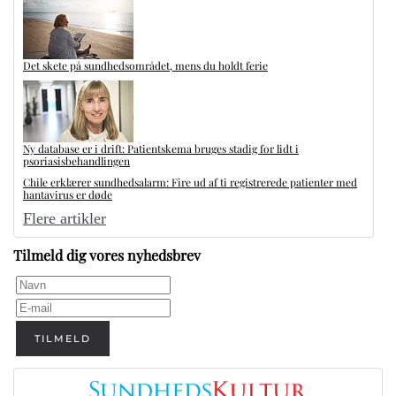
Det skete på sundhedsområdet, mens du holdt ferie
Ny database er i drift: Patientskema bruges stadig for lidt i
psoriasisbehandlingen
Chile erklærer sundhedsalarm: Fire ud af ti registrerede patienter med
hantavirus er døde
Flere artikler
Tilmeld dig vores nyhedsbrev
TILMELD