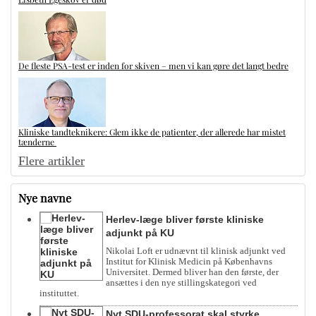
De fleste PSA-test er inden for skiven – men vi kan gøre det langt bedre
Kliniske tandteknikere: Glem ikke de patienter, der allerede har mistet
tænderne
Flere artikler
Nye navne
Herlev-læge bliver første kliniske
adjunkt på KU
Nikolai Loft er udnævnt til klinisk adjunkt ved
Institut for Klinisk Medicin på Københavns
Universitet. Dermed bliver han den første, der
ansættes i den nye stillingskategori ved
instituttet.
Nyt SDU-professorat skal styrke