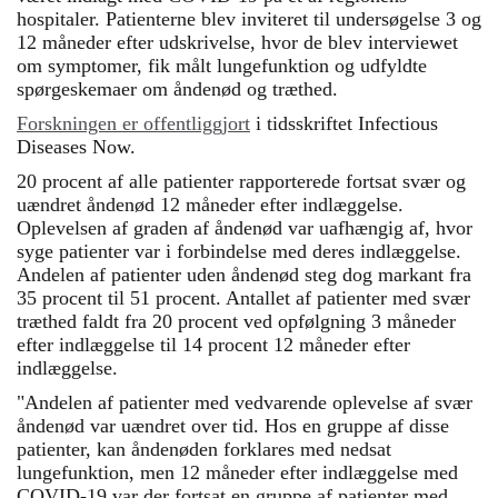
hospitaler. Patienterne blev inviteret til undersøgelse 3 og
12 måneder efter udskrivelse, hvor de blev interviewet
om symptomer, fik målt lungefunktion og udfyldte
spørgeskemaer om åndenød og træthed.
Forskningen er offentliggjort
i tidsskriftet
Infectious
Diseases Now.
20 procent af alle patienter rapporterede fortsat svær og
uændret åndenød 12 måneder efter indlæggelse.
Oplevelsen af graden af åndenød var uafhængig af, hvor
syge patienter var i forbindelse med deres indlæggelse.
Andelen af patienter uden åndenød steg dog markant fra
35 procent til 51 procent. Antallet af patienter med svær
træthed faldt fra 20 procent ved opfølgning 3 måneder
efter indlæggelse til 14 procent 12 måneder efter
indlæggelse.
"Andelen af patienter med vedvarende oplevelse af svær
åndenød var uændret over tid. Hos en gruppe af disse
patienter, kan åndenøden forklares med nedsat
lungefunktion, men 12 måneder efter indlæggelse med
COVID-19 var der fortsat en gruppe af patienter med