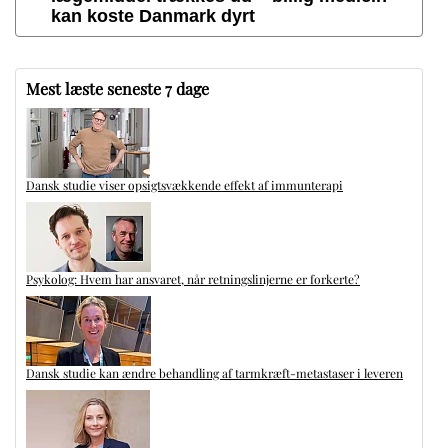
kan koste Danmark dyrt
Mest læste seneste 7 dage
Dansk studie viser opsigtsvækkende effekt af immunterapi
Psykolog: Hvem har ansvaret, når retningslinjerne er forkerte?
Dansk studie kan ændre behandling af tarmkræft-metastaser i leveren