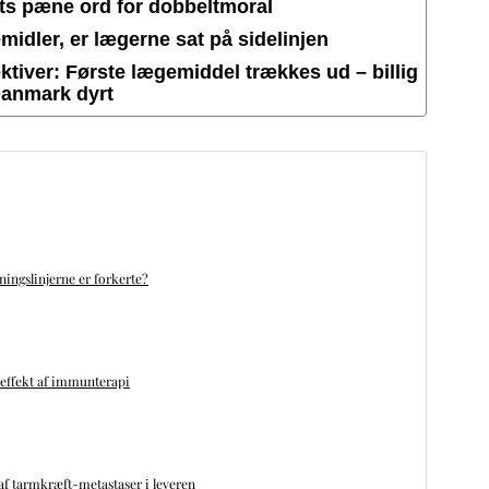
ets pæne ord for dobbeltmoral
idler, er lægerne sat på sidelinjen
tiver: Første lægemiddel trækkes ud – billig
Danmark dyrt
ningslinjerne er forkerte?
 effekt af immunterapi
f tarmkræft-metastaser i leveren