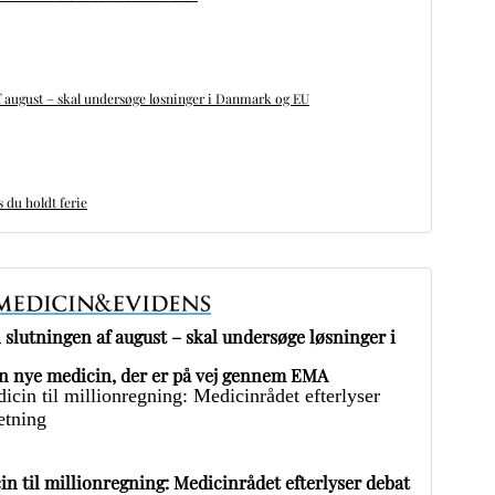
 august – skal undersøge løsninger i Danmark og EU
du holdt ferie
slutningen af august – skal undersøge løsninger i
 nye medicin, der er på vej gennem EMA
in til millionregning: Medicinrådet efterlyser debat