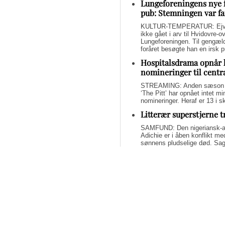
Lungeforeningens nye 
pub: Stemningen var fa
KULTUR-TEMPERATUR: Ejvin
ikke gået i arv til Hvidovre-o
Lungeforeningen. Til gengæl
foråret besøgte han en irsk 
Hospitalsdrama opnår 
nomineringer til centr
STREAMING: Anden sæson a
‘The Pitt’ har opnået intet 
nomineringer. Heraf er 13 i s
Litterær superstjerne 
SAMFUND: Den nigeriansk-a
Adichie er i åben konflikt me
sønnens pludselige død. Sage
om lægelig forsømmelse, mang
Svend Lings selvbiograf
dybt utroværdig
BØGER: Svend Lings udgiver 
aktiv dødshjælp, men han end
og for et konstruktivt bidrag