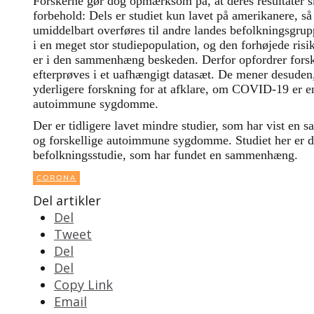
Forskerne gør dog opmærksom på, at deres resultater 
forbehold: Dels er studiet kun lavet på amerikanere, så
umiddelbart overføres til andre landes befolkningsgrupp
i en meget stor studiepopulation, og den forhøjede r
er i den sammenhæng beskeden. Derfor opfordrer forsker
efterprøves i et uafhængigt datasæt. De mener desuden, 
yderligere forskning for at afklare, om COVID-19 er e
autoimmune sygdomme.
Der er tidligere lavet mindre studier, som har vist
og forskellige autoimmune sygdomme. Studiet her er do
befolkningsstudie, som har fundet en sammenhæng.
CORONA
Del artikler
Del
Tweet
Del
Del
Copy Link
Email