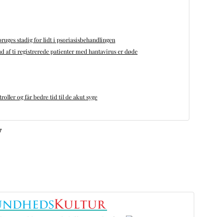
bruges stadig for lidt i psoriasisbehandlingen
d af ti registrerede patienter med hantavirus er døde
oller og får bedre tid til de akut syge
v