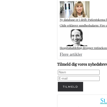
Ny database er i drift: Patientskema 
Chile erklærer sundhedsalarm: Fire u
Hospitalsafdeling dropper rutinekontr
Flere artikler
Tilmeld dig vores nyhedsbre
TILMELD