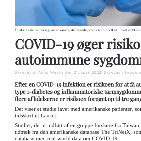
Forskerne har undersøgt amerikanere, der testede positiv for COVID-19 med en PCR-te
COVID-19 øger risiko
autoimmune sygdom
Skrevet af Anne Westh den
21. april 2023
. Skrevet i
Sygdo
Efter en COVID-19 infektion er risikoen for at 
type 1-diabetes og inflammatoriske tarmsygdomm
flere af lidelserne er risikoen forøget op til tre gan
Det viser et studie lavet med amerikanske patienter, so
tidsskriftet
Lancet
.
Studiet, der er udført af en gruppe forskere fra Taiwan
udtræk fra den amerikanske database The TriNetX, som 
database med real world data om COVID-19.