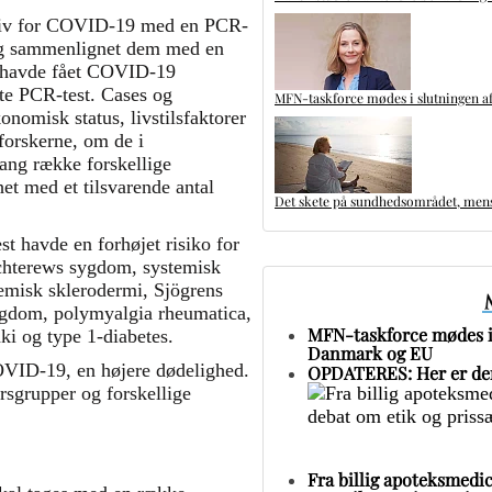
sitiv for COVID-19 med en PCR-
 og sammenlignet dem med en
ne havde fået COVID-19
ste PCR-test. Cases og
MFN-taskforce mødes i slutningen af
onomisk status, livstilsfaktorer
orskerne, om de i
lang række forskellige
t med et tilsvarende antal
Det skete på sundhedsområdet, mens 
t havde en forhøjet risiko for
chterews sygdom, systemisk
emisk sklerodermi, Sjögrens
gdom, polymyalgia rheumatica,
MFN-taskforce mødes i 
ki og type 1-diabetes.
Danmark og EU
OVID-19, en højere dødelighed.
OPDATERES: Her er den
rsgrupper og forskellige
Fra billig apoteksmedic