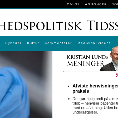
OM OS
ANNONCER
JO
Nyheder
Kultur
Kommentarer
Medicin&Evidens
Afviste henvisninge
praksis
Det gør rigtig ondt på alme
tilløb – henviser patienter 
med en afvisning. Uden be
undersøgelser.