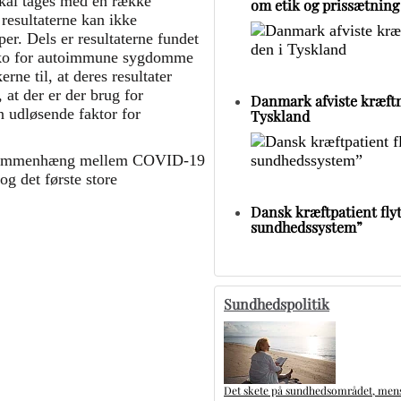
skal tages med en række
om etik og prissætning
 resultaterne kan ikke
er. Dels er resultaterne fundet
isiko for autoimmune sygdomme
ne til, at deres resultater
at der er der brug for
Danmark afviste kræftm
n udløsende faktor for
Tyskland
 en sammenhæng mellem COVID-19
g det første store
Dansk kræftpatient flytt
sundhedssystem”
Sundhedspolitik
Det skete på sundhedsområdet, mens 