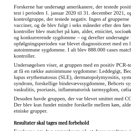
Forskerne har undersøgt amerikanere, der testede po
test i perioden 1. januar 2020 til 31. december 2021,
kontrolgruppe, der testede negativ. Ingen af grupper
vacciner, og de blev fulgt i seks måneder efter den før
kontroller blev matchet på køn, alder, etnicitet, socioøk
og konkurrerende sygdomme – og derefter undersøgte f
opfølgningsperioden var blevet diagnosticeret med en 
autoimmune sygdomme. I alt blev 888.000 cases matche
kontroller.
Undersøgelsen viser, at gruppen med en positiv PCR-tes
at få en række autoimmune sygdomme: Leddegigt, Be
lupus erythematosus (SLE), dermatopolymyositis, syst
syndrom, forskellige bindevævssygdomme, Behcets sy
vaskulitis, psoriasis, inflammatorisk tarmsygdom, cølia
Desuden havde gruppen, der var blevet smittet med C
Der blev kun fundet mindre forskelle mellem køn, alde
etniske grupper.
Resultater skal tages med forbehold