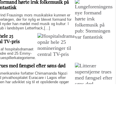
formand hørte irsk folkemusik på
ntastisk
d Frausings mors musikalske kunnen er
verlægen, der for nylig er blevet formand for
d nyder han mødet med musik og kultur: I
pub i landsbyen Letterfrack,[…]
hele 25
al TV-pris
f hospitalsdramaet
mindre end 25 Emmy-
kuespillerkategorierne.
trues med fængsel efter søns død
merikanske forfatter Chimamanda Ngozi
d privathospitalet Euracare i Lagos efter
n har udviklet sig til et opslidende opgør
elfuld journalføring og trusler om fængsel.
i er på én gang hudløst ærlig og
sin biografi for at genaktivere debatten om
er med at skygge for sin legitime holdning
 til det svære etiske spørgsmål.
Flere artikler