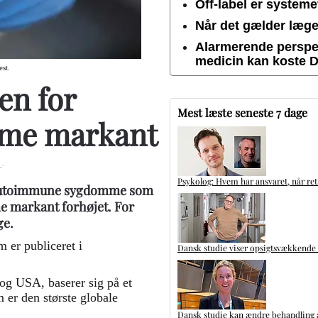
Off-label er system
Når det gælder lægem
Alarmerende perspek
medicin kan koste 
st.
en for
Mest læste seneste 7 dage
me markant
m
.
Psykolog: Hvem har ansvaret, når ret
få autoimmune sygdomme som
e markant forhøjet. For
ge.
m er publiceret i
Dansk studie viser opsigtsvækkende
 og USA, baserer sig på et
er den største globale
Dansk studie kan ændre behandling a