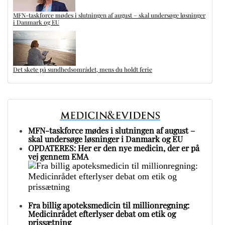
MFN-taskforce mødes i slutningen af august – skal undersøge løsninger
i Danmark og EU
Det skete på sundhedsområdet, mens du holdt ferie
MFN-taskforce mødes i slutningen af august –
skal undersøge løsninger i Danmark og EU
OPDATERES: Her er den nye medicin, der er på
vej gennem EMA
Fra billig apoteksmedicin til millionregning:
Medicinrådet efterlyser debat om etik og
prissætning