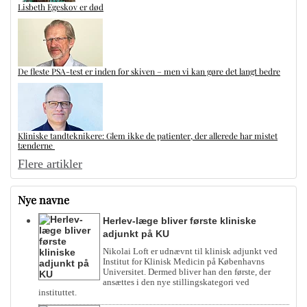
Lisbeth Egeskov er død
De fleste PSA-test er inden for skiven – men vi kan gøre det langt bedre
Kliniske tandteknikere: Glem ikke de patienter, der allerede har mistet
tænderne
Flere artikler
Nye navne
Herlev-læge bliver første kliniske
adjunkt på KU
Nikolai Loft er udnævnt til klinisk adjunkt ved
Institut for Klinisk Medicin på Københavns
Universitet. Dermed bliver han den første, der
ansættes i den nye stillingskategori ved
instituttet.