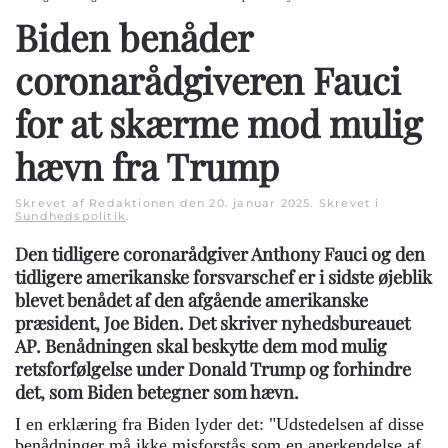
Biden benåder
coronarådgiveren Fauci
for at skærme mod mulig
hævn fra Trump
Skrevet af Redaktionen den
20. januar 2025
. Skrevet i
Sundhedspolitik
.
Den tidligere coronarådgiver Anthony Fauci og den
tidligere amerikanske forsvarschef er i sidste øjeblik
blevet benådet af den afgående amerikanske
præsident, Joe Biden. Det skriver nyhedsbureauet
AP. Benådningen skal beskytte dem mod mulig
retsforfølgelse under Donald Trump og forhindre
det, som Biden betegner som hævn.
I en erklæring fra Biden lyder det: "Udstedelsen af disse
benådninger må ikke misforstås som en anerkendelse af,