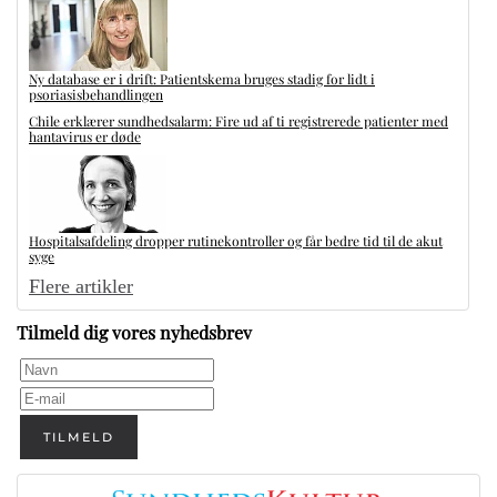
Ny database er i drift: Patientskema bruges stadig for lidt i
psoriasisbehandlingen
Chile erklærer sundhedsalarm: Fire ud af ti registrerede patienter med
hantavirus er døde
Hospitalsafdeling dropper rutinekontroller og får bedre tid til de akut
syge
Flere artikler
Tilmeld dig vores nyhedsbrev
TILMELD