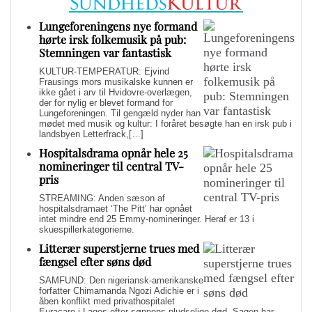
Lungeforeningens nye formand
hørte irsk folkemusik på pub:
Stemningen var fantastisk
KULTUR-TEMPERATUR: Ejvind
Frausings mors musikalske kunnen er
ikke gået i arv til Hvidovre-overlægen,
der for nylig er blevet formand for
Lungeforeningen. Til gengæld nyder han
mødet med musik og kultur: I foråret besøgte han en irsk pub i
landsbyen Letterfrack,[…]
Hospitalsdrama opnår hele 25
nomineringer til central TV-
pris
STREAMING: Anden sæson af
hospitalsdramaet ‘The Pitt’ har opnået
intet mindre end 25 Emmy-nomineringer. Heraf er 13 i
skuespillerkategorierne.
Litterær superstjerne trues med
fængsel efter søns død
SAMFUND: Den nigeriansk-amerikanske
forfatter Chimamanda Ngozi Adichie er i
åben konflikt med privathospitalet
Euracare i Lagos efter sønnens pludselige død. Sagen har