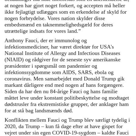
at nogen har gjort noget forkert, og accepten må heller
ikke fejlagtigt udlægges som en erkendelse af skyld for
nogen forbrydelse. Vores nation skylder disse
embedsmænd en taknemmelighedsgæld for deres
utrættelige indsats for vores land.”
Anthony Fauci, der er immunolog og
infektionsmediciner, har været direktør for USA's
National Institute of Allergy and Infectious Diseases
(NIAID) og rådgiver for de seneste syv amerikanske
præsidenter i spørgsmål om pandemier og
infektionssygdomme som AIDS, SARS, ebola og
coronavirus. Men samarbejdet med Donald Trump gik
markant dårligere end med nogen af hans forgængere.
Siden da har den nu 84-årige Fauci og hans familie
måttet leve under konstant politibeskyttelse og modtaget
dødstrusler fra ekstremistiske grupper, der anklager ham
for at stå bag landsmænds død.
Konflikten mellem Fauci og Trump blev særligt tydelig i
2020, da Trump – kun få dage efter at have gispet for
vejret under sin egen COVID-19-sygdom – kaldte Fauci