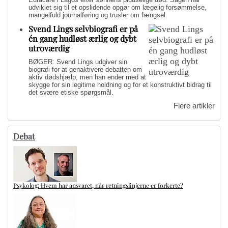
udviklet sig til et opslidende opgør om lægelig forsømmelse,
mangelfuld journalføring og trusler om fængsel.
Svend Lings selvbiografi er på
én gang hudløst ærlig og dybt
utroværdig
BØGER: Svend Lings udgiver sin
biografi for at genaktivere debatten om
aktiv dødshjælp, men han ender med at
skygge for sin legitime holdning og for et konstruktivt bidrag til
det svære etiske spørgsmål.
Flere artikler
Debat
Psykolog: Hvem har ansvaret, når retningslinjerne er forkerte?