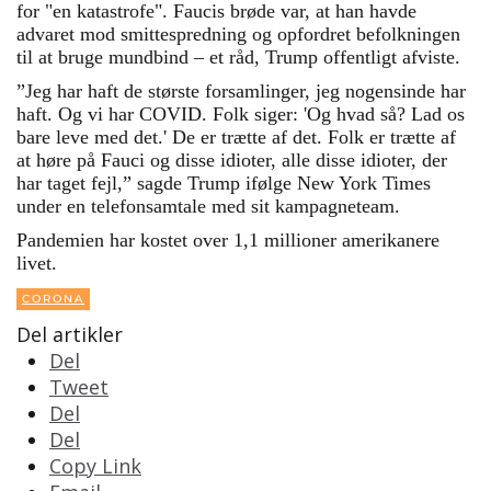
for "en katastrofe". Faucis brøde var, at han havde
advaret mod smittespredning og opfordret befolkningen
til at bruge mundbind – et råd, Trump offentligt afviste.
”Jeg har haft de største forsamlinger, jeg nogensinde har
haft. Og vi har COVID. Folk siger: 'Og hvad så? Lad os
bare leve med det.' De er trætte af det. Folk er trætte af
at høre på Fauci og disse idioter, alle disse idioter, der
har taget fejl,” sagde Trump ifølge New York Times
under en telefonsamtale med sit kampagneteam.
Pandemien har kostet over 1,1 millioner amerikanere
livet.
CORONA
Del artikler
Del
Tweet
Del
Del
Copy Link