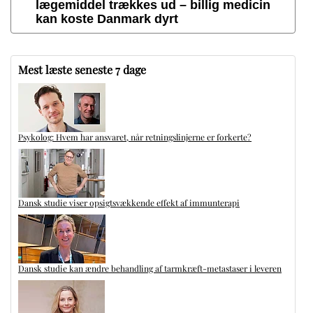
lægemiddel trækkes ud – billig medicin
kan koste Danmark dyrt
Mest læste seneste 7 dage
Psykolog: Hvem har ansvaret, når retningslinjerne er forkerte?
Dansk studie viser opsigtsvækkende effekt af immunterapi
Dansk studie kan ændre behandling af tarmkræft-metastaser i leveren