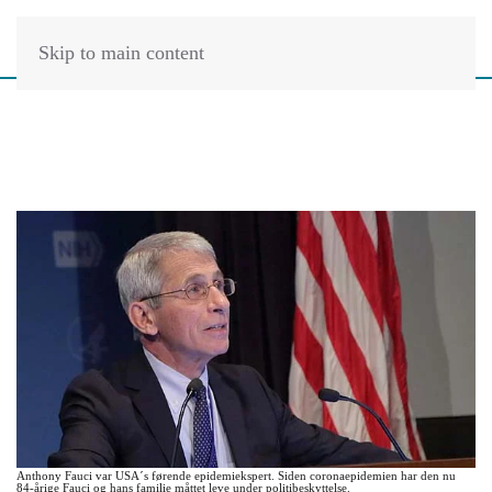
Skip to main content
Anthony Fauci var USA´s førende epidemiekspert. Siden coronaepidemien har den nu
84-årige Fauci og hans familie måttet leve under politibeskyttelse.