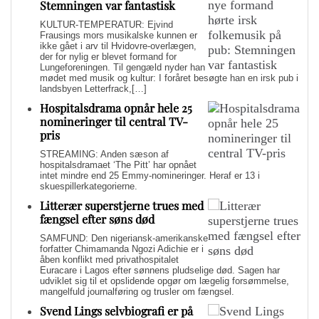
Stemningen var fantastisk
KULTUR-TEMPERATUR: Ejvind
Frausings mors musikalske kunnen er
ikke gået i arv til Hvidovre-overlægen,
der for nylig er blevet formand for
Lungeforeningen. Til gengæld nyder han
mødet med musik og kultur: I foråret besøgte han en irsk pub i
landsbyen Letterfrack,[…]
Hospitalsdrama opnår hele 25
nomineringer til central TV-
pris
STREAMING: Anden sæson af
hospitalsdramaet ‘The Pitt’ har opnået
intet mindre end 25 Emmy-nomineringer. Heraf er 13 i
skuespillerkategorierne.
Litterær superstjerne trues med
fængsel efter søns død
SAMFUND: Den nigeriansk-amerikanske
forfatter Chimamanda Ngozi Adichie er i
åben konflikt med privathospitalet
Euracare i Lagos efter sønnens pludselige død. Sagen har
udviklet sig til et opslidende opgør om lægelig forsømmelse,
mangelfuld journalføring og trusler om fængsel.
Svend Lings selvbiografi er på