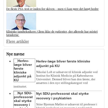
De fleste PSA-test er inden for skiven – men vi kan gøre det langt bedre
Kliniske tandteknikere: Glem ikke de patienter, der allerede har mistet
tænderne
Flere artikler
Nye navne
Herlev-læge bliver første kliniske
adjunkt på KU
Nikolai Loft er udnævnt til klinisk adjunkt ved
Institut for Klinisk Medicin på Københavns
Universitet. Dermed bliver han den første, der
ansættes i den nye stillingskategori ved
instituttet.
Nyt SDU-professorat skal styrke
recovery i psykiatrien
Stine Bjerrum Møller er udnævnt til professor i
klinisk psykologi og recovery i psykiatrisk