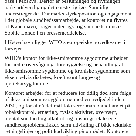
base i Moskva. Derfor er beslutningen og flytningen
både nødvendig og det eneste rigtige. Samtidig
understreger det Danmarks styrkeposition og engagement
i det globale sundhedssamarbejde, at kontoret nu flyttes
til København,” siger indenrigs- og sundhedsminister
Sophie Løhde i en pressemeddelelse.
I København ligger WHO’s europæiske hovedkvarter i
forvejen.
WHO’s kontor for ikke-smitsomme sygdomme arbejder
for bedre overvågning, forebyggelse og behandling af
ikke-smitsomme sygdomme og kroniske sygdomme som
eksempelvis diabetes, kræft samt lunge- og
hjertekarsygdomme.
Kontoret arbejder for at reducere for tidlig død som følge
af ikke-smitsomme sygdomme med en tredjedel inden
2030, og for at nå det mål fokuserer man blandt andet på
tobakskontrol, ernæring, fysisk aktivitet, overvægt,
mental sundhed og alkohol- og misbrugsrelaterede
sundhedsproblematikker, samt udvikling af både tekniske
retningslinjer og politikudvikling på området. Kontorets