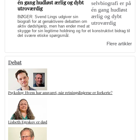
én gang hudløst ærlig og dybt
utroværdig
BØGER: Svend Lings udgiver sin
biografi for at genaktivere debatten om
aktiv dødshjælp, men han ender med at
skygge for sin legitime holdning og for et konstruktivt bidrag til
det svære etiske spørgsmål.
Flere artikler
Debat
Psykolog: Hvem har ansvaret, når retningslinjerne er forkerte?
Lisbeth Egeskov er død