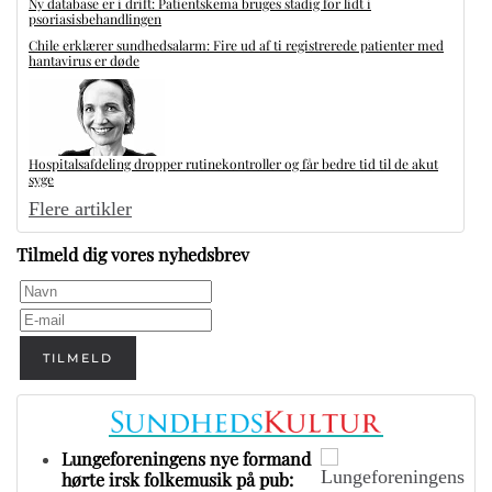
Ny database er i drift: Patientskema bruges stadig for lidt i
psoriasisbehandlingen
Chile erklærer sundhedsalarm: Fire ud af ti registrerede patienter med
hantavirus er døde
Hospitalsafdeling dropper rutinekontroller og får bedre tid til de akut
syge
Flere artikler
Tilmeld dig vores nyhedsbrev
TILMELD
Lungeforeningens nye formand
hørte irsk folkemusik på pub: