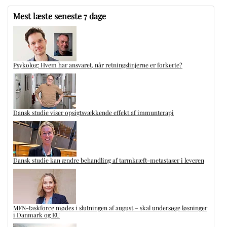
Mest læste seneste 7 dage
Psykolog: Hvem har ansvaret, når retningslinjerne er forkerte?
Dansk studie viser opsigtsvækkende effekt af immunterapi
Dansk studie kan ændre behandling af tarmkræft-metastaser i leveren
MFN-taskforce mødes i slutningen af august – skal undersøge løsninger
i Danmark og EU