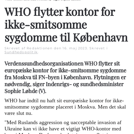
WHO flytter kontor for
ikke-smitsomme
sygdomme til København
Skrevet af Redaktionen den
16. maj 2023
. Skrevet i
Sundhedspolitik
.
Verdenssundhedsorganisationen WHO flytter sit
europæiske kontor for ikke-smitsomme sygdomme
fra Moskva til FN-byen i København. Flytningen er
nødvendig, siger Indenrigs- og sundhedsminister
Sophie Løhde (V).
WHO har indtil nu haft sit europæiske kontor for ikke-
smitsomme sygdomme placeret i Moskva. Men det skal
være slut nu.
"Med Ruslands aggression og uacceptable invasion af
Ukraine kan vi ikke have et vigtigt WHO-kontor med